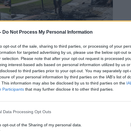
 -
Do Not Process My Personal Information
to opt-out of the sale, sharing to third parties, or processing of your per
formation for targeted advertising by us, please use the below opt-out s
r selection. Please note that after your opt-out request is processed y
eing interest-based ads based on personal information utilized by us or
ett nagy feneket az ügynek. A roncsot ugyan
disclosed to third parties prior to your opt-out. You may separately opt-
árt tulajra bízták. Szerinte a Jaguar egyáltalán nem volt
losure of your personal information by third parties on the IAB’s list of
ta, hogy a Jaguarnak saját vizsgálatot kell végezniük a
. This information may also be disclosed by us to third parties on the
IA
adás veszélye miatt nem találnak olyan helyet, ahol fel
Participants
that may further disclose it to other third parties.
szünetel és nem vállalnak felelősséget a történtekért.
gén
Székesfehérváron is kigyulladt
és közel 17 perc alatt
l Data Processing Opt Outs
yelőre nem tudjuk, hogy mi lett abból a tűzesetből, de
o opt-out of the Sharing of my personal data.