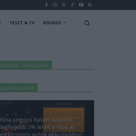
P
TESZT & TV
KISOKOS
Kapcsolat - Médiaajánlat
Legutolsó postok
Kína szigorú határt szabott:
legfeljebb 5% lehet a hiba az
elektromos autók akkumulátor-