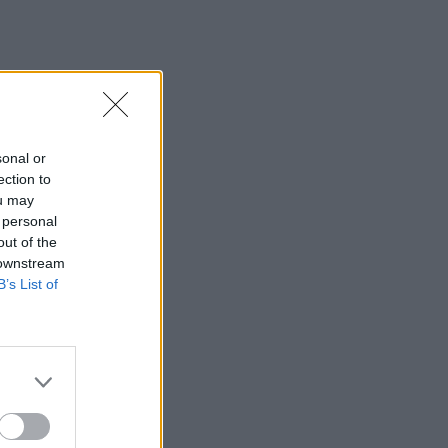
sonal or
ection to
ou may
 personal
out of the
 downstream
B’s List of