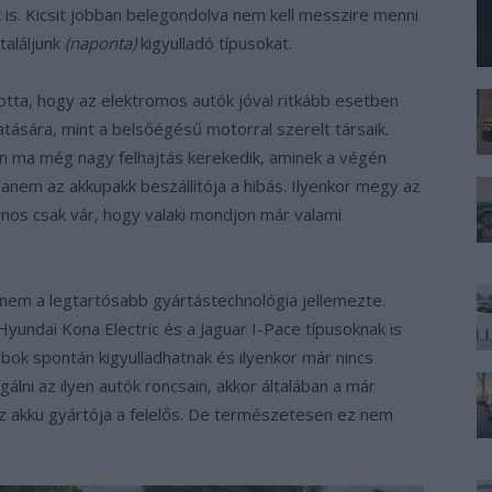
 is. Kicsit jobban belegondolva nem kell messzire menni
találjunk
(naponta)
kigyulladó típusokat.
otta, hogy az elektromos autók jóval ritkább esetben
atására, mint a belsőégésű motorral szerelt társaik.
n ma még nagy felhajtás kerekedik, aminek a végén
anem az akkupakk beszállítója a hibás. Ilyenkor megy az
onos csak vár, hogy valaki mondjon már valami
 nem a legtartósabb gyártástechnológia jellemezte.
yundai Kona Electric és a Jaguar I-Pace típusoknak is
bok spontán kigyulladhatnak és ilyenkor már nincs
álni az ilyen autók roncsain, akkor általában a már
az akku gyártója a felelős. De természetesen ez nem