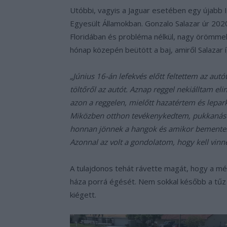
Utóbbi, vagyis a Jaguar esetében egy újabb 
Egyesült Államokban. Gonzalo Salazar úr 20
Floridában és probléma nélkül, nagy örömmel 
hónap közepén beütött a baj, amiről Salazar 
„Június 16-án lefekvés előtt feltettem az autó
töltőről az autót. Aznap reggel nekiálltam el
azon a reggelen, mielőtt hazatértem és lepark
Miközben otthon tevékenykedtem, pukkanáso
honnan jönnek a hangok és amikor bementem 
Azonnal az volt a gondolatom, hogy kell vinn
A tulajdonos tehát rávette magát, hogy a még 
háza porrá égését. Nem sokkal később a tűz f
kiégett.