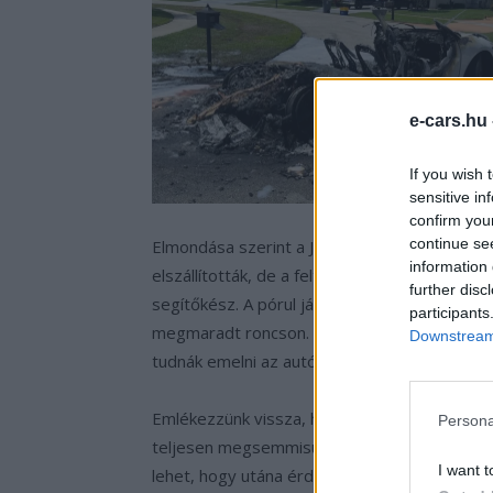
e-cars.hu
If you wish 
sensitive in
confirm you
continue se
Elmondása szerint a Jaguar nem nagyon kerít
information 
elszállították, de a feltakarítást már a pórul j
further disc
segítőkész. A pórul járt tulajdonos azt állítot
participants
megmaradt roncson. Viszont az ismételt gyull
Downstream 
tudnák emelni az autót, ezért a
„nyomozás”
Emlékezzünk vissza, hogy 2021. október vé
Persona
teljesen megsemmisült egy Jaguar I-Pace. Eg
I want t
lehet, hogy utána érdeklődünk.