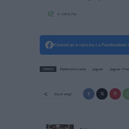
Kövesd az e-cars.hu-t a Facebookon is
CÍMKÉK
Elektromos autó
Jaguar
Jaguar I-Pa
Oszd meg!