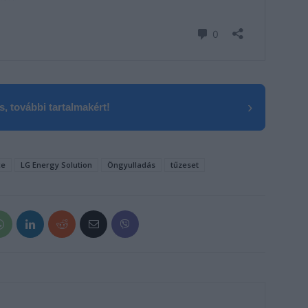
›
, további tartalmakért!
ce
LG Energy Solution
Öngyulladás
tűzeset