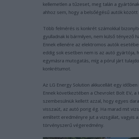
kellemetlen a tűzeset, meg talán a gyártónak
ahhoz sem, hogy a belsőégésű autók között 
Több felmérés is konkrét számokkal bizonyít
gyulladnak ki bármilyen, nem külső tényező h
Ennek ellenére az elektromos autók esetébe
eddig sok esetben nem is az autó gyártója, h
egymásra mutogatás, míg a pórul járt tulajd
konkrétumot.
Az LG Energy Solution akkucelláit egy időben
Ennek következtében a Chevrolet Bolt EV, a H
szembesülniük kellett azzal, hogy egyes dara
visszaút, az autó porig ég. Ha marad mit vizsg
említett eredményre jut a vizsgálat, vagyis 
törvényszerű végeredmény.