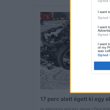
Opted 
I want t
Opted 
I want 
Advertis
Opted 
I want t
of my P
was col
Opted 