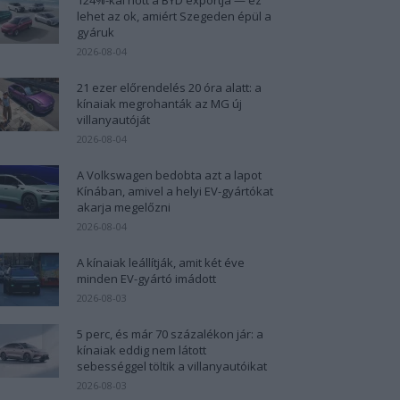
lehet az ok, amiért Szegeden épül a
gyáruk
2026-08-04
21 ezer előrendelés 20 óra alatt: a
kínaiak megrohanták az MG új
villanyautóját
2026-08-04
A Volkswagen bedobta azt a lapot
Kínában, amivel a helyi EV-gyártókat
akarja megelőzni
2026-08-04
A kínaiak leállítják, amit két éve
minden EV-gyártó imádott
2026-08-03
5 perc, és már 70 százalékon jár: a
kínaiak eddig nem látott
sebességgel töltik a villanyautóikat
2026-08-03