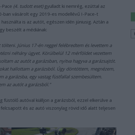
I-Pace
(4. tudott eset)
gyulladt ki nemrég, ezúttal az
20-ban vásárolt egy 2019-es modellévű I-Pace-t
használta is az autót, egészen idén júniusig. Aztán a
Ke
így beszélt a médiának:
a
sz
t tölteni. Június 17-én reggel felébredtem és levettem a
intézni néhány ügyet. Körülbelül 12 mérföldet vezettem
oltam az autót a garázsban, nyitva hagyva a garázsajtót.
kat hallottam a garázsból. Úgy döntöttem, megnézem,
a garázsba, egy vastag füstfallal szembesültem.
em az autót a garázsból.”
füstölő autóval kiálljon a garázsból, ezzel elkerülve a
elcsapott és az autó viszonylag rövid idő alatt teljesen