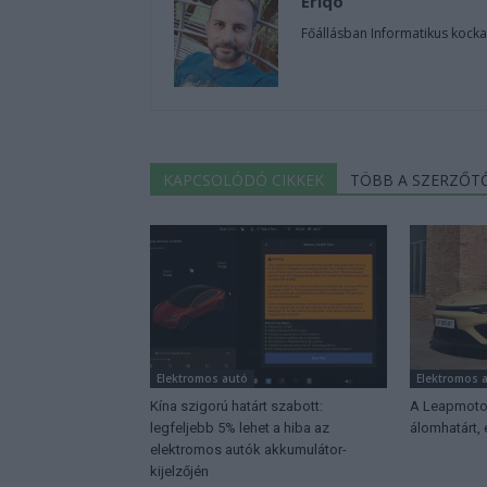
Eriqo
Főállásban Informatikus kocka
KAPCSOLÓDÓ CIKKEK
TÖBB A SZERZŐT
Elektromos autó
Elektromos 
Kína szigorú határt szabott:
A Leapmotor
legfeljebb 5% lehet a hiba az
álomhatárt,
elektromos autók akkumulátor-
kijelzőjén