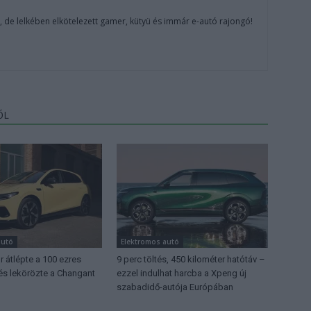
, de lelkében elkötelezett gamer, kütyü és immár e-autó rajongó!
ŐL
autó
Elektromos autó
 átlépte a 100 ezres
9 perc töltés, 450 kilométer hatótáv –
 és lekörözte a Changant
ezzel indulhat harcba a Xpeng új
szabadidő-autója Európában