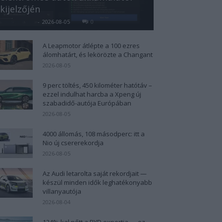
kijelzőjén
Kovács Kata
-
2026-08-05
0
A Leapmotor átlépte a 100 ezres
álomhatárt, és lekörözte a Changant
2026-08-05
9 perc töltés, 450 kilométer hatótáv –
ezzel indulhat harcba a Xpeng új
szabadidő-autója Európában
2026-08-05
4000 állomás, 108 másodperc: itt a
Nio új csererekordja
2026-08-05
Az Audi letarolta saját rekordjait —
készül minden idők leghatékonyabb
villanyautója
2026-08-04
124%-kal nőtt a BYD exportja — ez