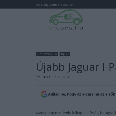
2026. augusztus 6. csütörtök
Elektromos autó
Jaguar
Újabb Jaguar I-P
Írta:
Eriqo
-
2022-08-04
Állítsd be, hogy az e-cars.hu az elsők
Manapság mindenki felkapja a fejét, ha kigyu