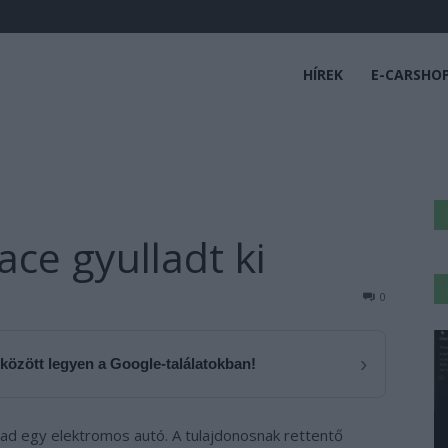
HÍREK
E-CARSHO
ace gyulladt ki
0
›
 között legyen a Google-találatokban!
llad egy elektromos autó. A tulajdonosnak rettentő