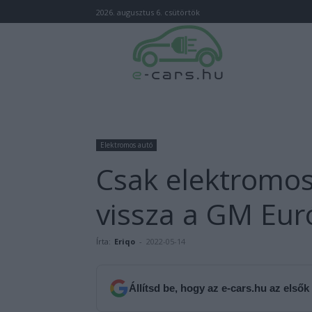
2026. augusztus 6. csütörtök
Elektromos autó
Csak elektromos
vissza a GM Eu
Írta:
Eriqo
-
2022-05-14
Állítsd be, hogy az e-cars.hu az elsők