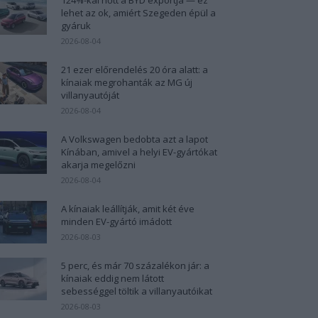
lehet az ok, amiért Szegeden épül a
gyáruk
2026-08-04
21 ezer előrendelés 20 óra alatt: a
kínaiak megrohanták az MG új
villanyautóját
2026-08-04
A Volkswagen bedobta azt a lapot
Kínában, amivel a helyi EV-gyártókat
akarja megelőzni
2026-08-04
A kínaiak leállítják, amit két éve
minden EV-gyártó imádott
2026-08-03
5 perc, és már 70 százalékon jár: a
kínaiak eddig nem látott
sebességgel töltik a villanyautóikat
2026-08-03