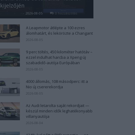
kijelzőjén
Kovács Kata
-
2026-08-05
0 hozzászólás
A Leapmotor átlépte a 100 ezres
álomhatárt, és lekörözte a Changant
2026-08-05
9 perc töltés, 450 kilométer hatótáv –
ezzel indulhat harcba a Xpeng új
szabadidő-autója Európában
2026-08-05
4000 állomás, 108 másodperc: itt a
Nio új csererekordja
2026-08-05
Az Audi letarolta saját rekordjait —
készül minden idők leghatékonyabb
villanyautója
2026-08-04
124%-kal nőtt a BYD exportja — ez