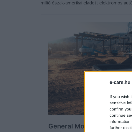
millió észak-amerikai eladott elektromos autó
e-cars.hu
If you wish 
sensitive in
confirm you
continue se
information 
further disc