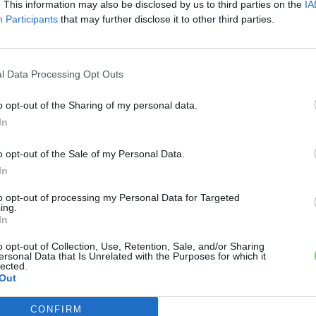
. This information may also be disclosed by us to third parties on the
IA
Participants
that may further disclose it to other third parties.
l Data Processing Opt Outs
o opt-out of the Sharing of my personal data.
In
›
, további tartalmakért!
o opt-out of the Sale of my Personal Data.
In
to opt-out of processing my Personal Data for Targeted
mos autó
Európa
európai terjeszkedés
General Motors
ing.
In
o opt-out of Collection, Use, Retention, Sale, and/or Sharing
ersonal Data that Is Unrelated with the Purposes for which it
lected.
Out
CONFIRM