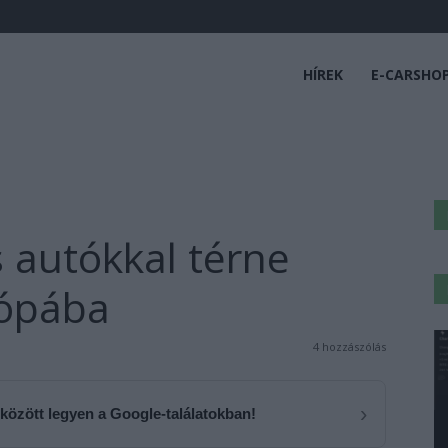
HÍREK
E-CARSHO
 autókkal térne
rópába
4 hozzászólás
›
 között legyen a Google-találatokban!