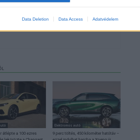
Data Deletion
Data Access
Adatvédelem
, de lelkében elkötelezett gamer, kütyü és immár e-autó rajongó!
ŐL
autó
Elektromos autó
 átlépte a 100 ezres
9 perc töltés, 450 kilométer hatótáv –
 és lekörözte a Changant
ezzel indulhat harcba a Xpeng új