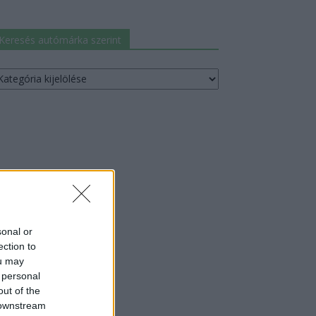
Keresés autómárka szerint
resés
utómárka
erint
sonal or
ection to
ou may
 personal
out of the
 downstream