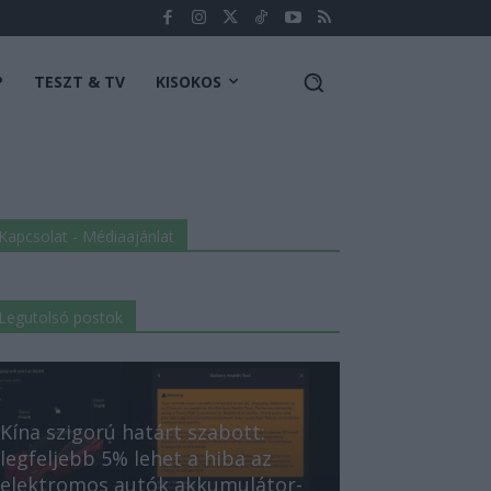
P
TESZT & TV
KISOKOS
Kapcsolat - Médiaajánlat
Legutolsó postok
Kína szigorú határt szabott:
legfeljebb 5% lehet a hiba az
elektromos autók akkumulátor-