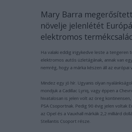
Mary Barra megerősített
növelje jelenlétét Európ
elektromos termékcsaládd
Ha valaki eddig irigykedve leste a tengeren
elektromos autós üzletágának, annak van egy 
nemrég, hogy a márka készen áll az európai 
Mindez egy jó hír. Ugyanis olyan nyalánkságo
mondjuk a Cadillac Lyriq, vagy éppen a Chevr
hivatalosan is jelen volt az öreg kontinensen,
PSA Csoportnak. Pedig 90 évig jelen voltak 
az Opel és a Vauxhall márkák 2,2 milliárd dol
Stellantis Csoport része.