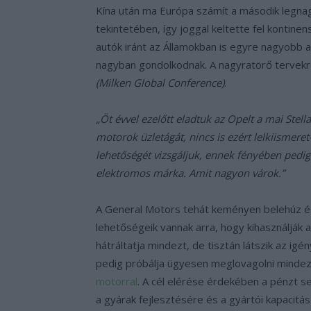
Kína után ma Európa számít a második legna
tekintetében, így joggal keltette fel kontine
autók iránt az Államokban is egyre nagyobb 
nagyban gondolkodnak. A nagyratörő tervekr
(Milken Global Conference)
.
„Öt évvel ezelőtt eladtuk az Opelt a mai Stel
motorok üzletágát, nincs is ezért lelkiismer
lehetőségét vizsgáljuk, ennek fényében pedig
elektromos márka. Amit nagyon várok.”
A General Motors tehát keményen belehúz és
lehetőségeik vannak arra, hogy kihasználják 
hátráltatja mindezt, de tisztán látszik az ig
pedig próbálja ügyesen meglovagolni minde
motorral
. A cél elérése érdekében a pénzt se
a gyárak fejlesztésére és a gyártói kapacitá