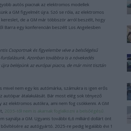
gyobb autós piacnak az elektromos modellek
nsünk a GM figyelmét újra. Szó se róla, az elektromos
a kereslet, de a GM már többször arról beszélt, hogy
ől Barra egy konferencián beszélt Los Angelesben
lantis Csoportnak és figyelembe véve a belsőégésű
et-furdalásunk. Azonban továbbra is a növekedés
 újra belépünk az európai piacra, de már mint tisztán
 mivel nem egy kis autómárka, számukra is igen erős
az autóipar átalakulását. Bár most elég sok tényező
ény az elektromos autókra, ami nem fog csökkenni. A GM
zt,
2035-től nem is akarnak foglalkozni a belsőégésű
m sajnálja a GM. Ugyanis további 6,6 milliárd dollárt önt
s bővítésére az autógyártó. 2025-re pedig legalább évi 1