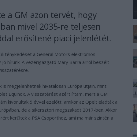
e a GM azon tervét, hogy
ában mivel 2035-re teljesen
al erősítené piaci jelenlétét.
 túli ténykedését a General Motors elektromos
jó hírünk. A vezérigazgató Mary Barra arról beszélt
visszatérésre.
k is megjelenhetnek hivatalosan Európa útjain, mint
olet Equinox. A visszatérést azért írtam, mert a GM
 ám kivonultak 5 évvel ezelőtt, amikor az Opelt eladták a
Európában, de a sikersztori megszakadt 2017-ben. Akkor
lárért kerültek a PSA Csoporthoz, ami ma már szintén a