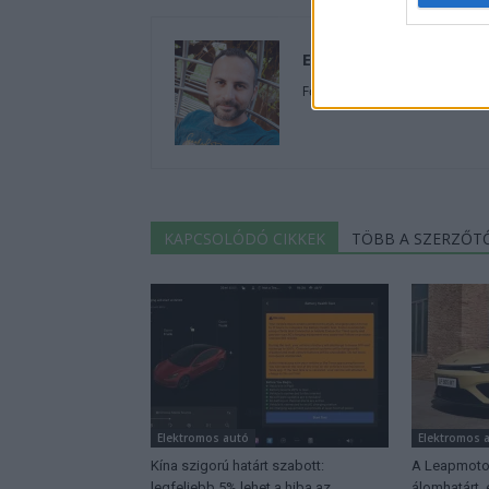
Eriqo
Főállásban Informatikus kocka
KAPCSOLÓDÓ CIKKEK
TÖBB A SZERZŐT
Elektromos autó
Elektromos 
Kína szigorú határt szabott:
A Leapmotor
legfeljebb 5% lehet a hiba az
álomhatárt,