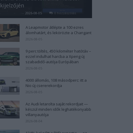
kijelzőjén
Kovács Kata
-
2026-08-05
0 hozzászólás
A Leapmotor átlépte a 100 ezres
álomhatárt, és lekörözte a Changant
2026-08-05
9 perc töltés, 450 kilométer hatótáv –
ezzel indulhat harcba a Xpeng új
szabadidő-autója Európában
2026-08-05
4000 állomás, 108 másodperc: itt a
Nio új csererekordja
2026-08-05
Az Audi letarolta saját rekordjait —
készül minden idők leghatékonyabb
villanyautója
2026-08-04
124%-kal nőtt a BYD exportja — ez