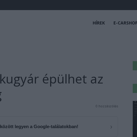
HÍREK
E-CARSHO
kkugyár épülhet az
g
0 hozzászólás
›
 között legyen a Google-találatokban!