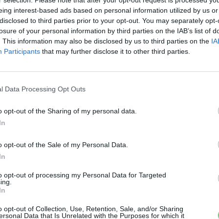
a: 23 GWh (akár 40 GWh) – 2025
eing interest-based ads based on personal information utilized by us or
disclosed to third parties prior to your opt-out. You may separately opt-
North Carolina – 2025
losure of your personal information by third parties on the IAB’s list of
2022
. This information may also be disclosed by us to third parties on the
IA
Participants
that may further disclose it to other third parties.
edén áll majd rendelkezésre nagyjából 300 GWh
g nincs benne a Tesla saját akkugyára és annak
l Data Processing Opt Outs
pacitást mutathat majd fel.
o opt-out of the Sharing of my personal data.
ulátorgyártó és autóipari cégcsoport fontolgatja
In
zást. Egy dolog biztos, az elektromos járművek
ővülhet.
o opt-out of the Sale of my Personal Data.
In
to opt-out of processing my Personal Data for Targeted
›
, további tartalmakért!
ing.
In
o opt-out of Collection, Use, Retention, Sale, and/or Sharing
ersonal Data that Is Unrelated with the Purposes for which it
ektromobilitás
Elektromos autó
USA