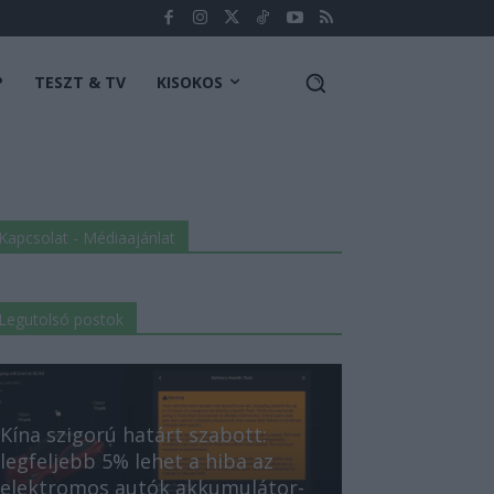
P
TESZT & TV
KISOKOS
Kapcsolat - Médiaajánlat
Legutolsó postok
Kína szigorú határt szabott:
legfeljebb 5% lehet a hiba az
elektromos autók akkumulátor-