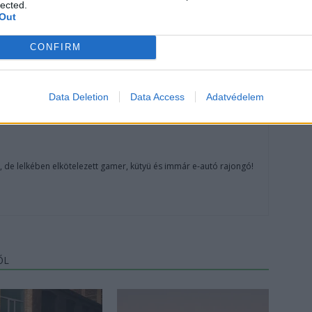
lected.
Out
CONFIRM
Data Deletion
Data Access
Adatvédelem
, de lelkében elkötelezett gamer, kütyü és immár e-autó rajongó!
ŐL