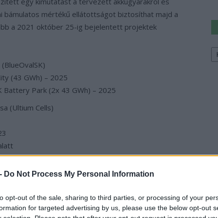
zített egy kimutatást a tervezett akkugyárakról és
i bámulatos mértékű ellátottságot biztosíthat majd a
ább a 2021 október 25-ig bejelentett projektek
Ke
a
a
(BlueOvalSK)
sz
City (43 GWh) – 2025
K Battery Park (2x 43 GWh) – 2025
a (Ultium Cells)
23
latt
n ottani leányvállalata:
 -
Do Not Process My Personal Information
GWh – 2022 elején
 GWh – 2023
to opt-out of the sale, sharing to third parties, or processing of your per
üttműködése: 40 GWh – 2024
formation for targeted advertising by us, please use the below opt-out s
r selection. Please note that after your opt-out request is processed y