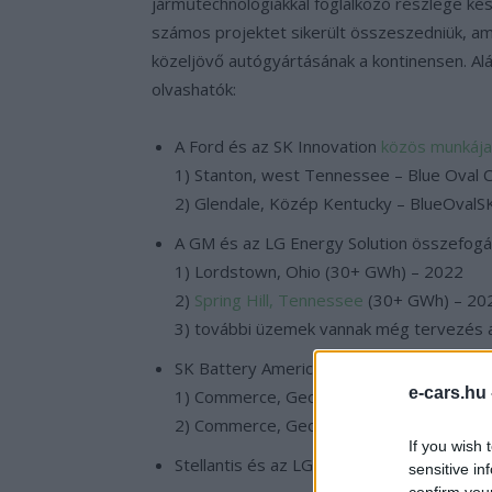
járműtechnológiákkal foglalkozó részlege kés
számos projektet sikerült összeszedniük, am
közeljövő autógyártásának a kontinensen. Al
olvashatók:
A Ford és az SK Innovation
közös munkáj
1) Stanton, west Tennessee – Blue Oval 
2) Glendale, Közép Kentucky – BlueOvalS
A GM és az LG Energy Solution összefogás
1) Lordstown, Ohio (30+ GWh) – 2022
2)
Spring Hill, Tennessee
(30+ GWh) – 20
3) további üzemek vannak még tervezés a
SK Battery America (SKBA), az SK Innovatio
e-cars.hu
1) Commerce, Georgia – 1-es üzem: 9.8 
2) Commerce, Georgia – 2-es üzem: 11.7
If you wish 
Stellantis és az LG Energy Solution egy
sensitive in
confirm you