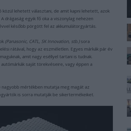
özül lehetett választani, de amit kapni lehetett, azok
 A drágaság egyik fő oka a viszonylag nehezen
évvel később pörgött fel az akkumulátorgyártás.
ok
(Panasonic, CATL, SK Innovation, stb.)
sora
elési rátával, hogy az eszméletlen. Egyes márkák pár év
aguknak, amit nagy eséllyel tartani is tudnak.
 autómárkák saját törekvéseire, vagy éppen a
re nagyobb mértékben mutatja meg magát az
gyártók is sorra mutatják be sikertermékeiket.