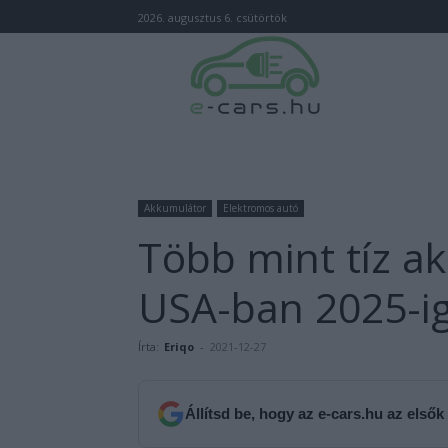
2026. augusztus 6. csütörtök
Akkumulátor
Elektromos autó
Több mint tíz a
USA-ban 2025-i
Írta:
Eriqo
-
2021-12-27
Állítsd be, hogy az e-cars.hu az elsők