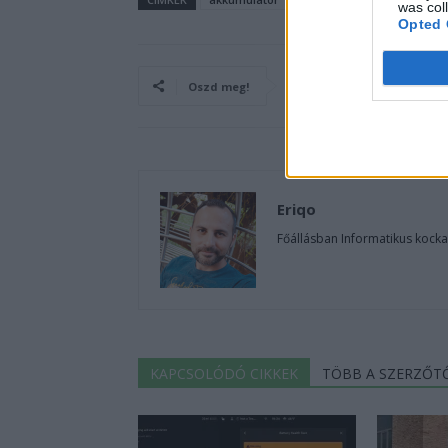
was col
Opted 
Oszd meg!
Eriqo
Főállásban Informatikus kocka
KAPCSOLÓDÓ CIKKEK
TÖBB A SZERZŐT