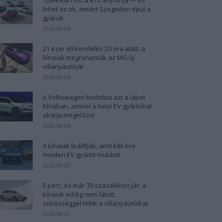
lehet az ok, amiért Szegeden épül a
gyáruk
2026-08-04
21 ezer előrendelés 20 óra alatt: a
kínaiak megrohanták az MG új
villanyautóját
2026-08-04
A Volkswagen bedobta azt a lapot
Kínában, amivel a helyi EV-gyártókat
akarja megelőzni
2026-08-04
A kínaiak leállítják, amit két éve
minden EV-gyártó imádott
2026-08-03
5 perc, és már 70 százalékon jár: a
kínaiak eddig nem látott
sebességgel töltik a villanyautóikat
2026-08-03