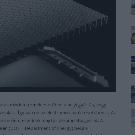
ztás minden termék esetében a helyi gyártás, vagy
sználata. Így van ez az elektromos autók esetében is. Az
sszerűen terjednek majd az akkumulátorgyárak. A
alán (DOE – Department of Energy) belül a