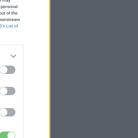
 personal
out of the
 downstream
B’s List of