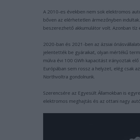
A 2010-es években nem sok elektromos autó k
bőven az elérhetetlen ármezőnyben indultak.
beszerezhető akkumulátor volt. Azonban tíz 
2020-ban és 2021-ben az ázsiai óriásvállalat
jelentették be gyáraikat, olyan mértékű term
múlva évi 100 GWh kapacitást irányoztak elő m
Európában sem rossz a helyzet, elég csak az
Northvoltra gondolnunk.
Szerencsére az Egyesült Államokban is egy
elektromos meghajtás és az ottani nagy autó