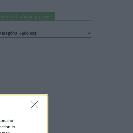
Keresés autómárka szerint
resés
utómárka
erint
sonal or
ection to
ou may