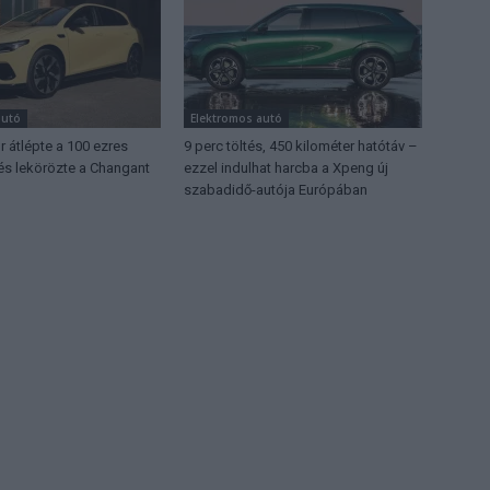
autó
Elektromos autó
 átlépte a 100 ezres
9 perc töltés, 450 kilométer hatótáv –
 és lekörözte a Changant
ezzel indulhat harcba a Xpeng új
szabadidő-autója Európában