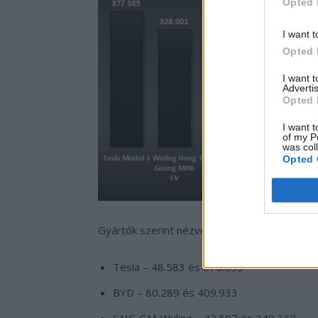
Opted 
I want t
Opted 
I want 
Advertis
Opted 
I want t
of my P
was col
Opted 
Gyártók szerint nézve a számokat, az alábbi 
Tesla – 48.583 és 676.655
BYD – 80.289 és 409.933
SAIC-GM-Wuling – 42.507 és 349.362