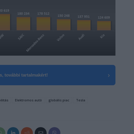
›
, további tartalmakért!
ilitás
Elektromos autó
globális piac
Tesla