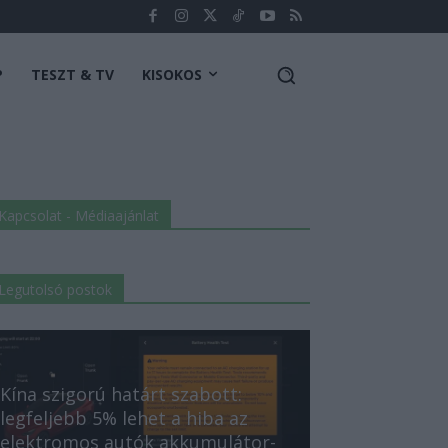
P
TESZT & TV
KISOKOS
Kapcsolat - Médiaajánlat
Legutolsó postok
Kína szigorú határt szabott:
legfeljebb 5% lehet a hiba az
elektromos autók akkumulátor-