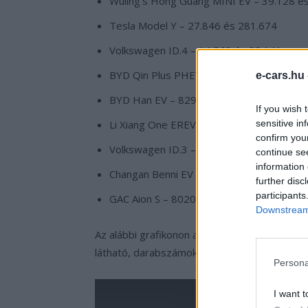
Wuling’s Hong Guang MINI EV – 39.128 
Tesla Model Y – 27.846 és 281.674
Volkswagen ID.4 – 14.568 és 88.141
BYD Qin Plus PHEV – 17.503 és 76.213
e-cars.hu
BYD Han EV – 8292 és 66.572
If you wish 
Li Xiang One EREV – 7649 és 62.919
sensitive in
confirm you
Volkswagen ID.3 – 7079 és 60.120
continue se
information 
Changan Benni EV – 6383 és 59.603
further disc
participants
GAC Aion S – 8020 és 56.895
Downstream 
Az alábbi grafikonon a 2021-es év eddig elte
látható, darabszámokkal együtt:
Persona
I want t