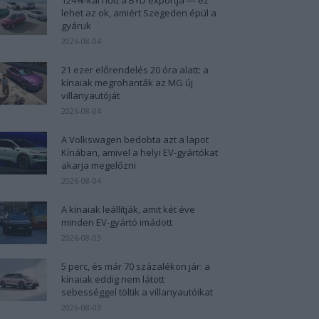
lehet az ok, amiért Szegeden épül a
gyáruk
2026-08-04
21 ezer előrendelés 20 óra alatt: a
kínaiak megrohanták az MG új
villanyautóját
2026-08-04
A Volkswagen bedobta azt a lapot
Kínában, amivel a helyi EV-gyártókat
akarja megelőzni
2026-08-04
A kínaiak leállítják, amit két éve
minden EV-gyártó imádott
2026-08-03
5 perc, és már 70 százalékon jár: a
kínaiak eddig nem látott
sebességgel töltik a villanyautóikat
2026-08-03