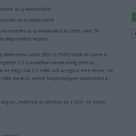
sedés az új eladásokból
zesedés az új eladásokból
Ke
részesedés az új eladásokból és több, mint 70
a
bi állapotokhoz képest.
sz
 új elektromos autót
(BEV és PHEV)
adtak el szerte a
ségében 7,2 százalékkal vannak eddig jelen az
n ez még csak 3,1 millió volt az egész évre nézve. Ha
millió darab is, amivel tulajdonképpen duplázódna a
rangsor, mellettük az októberi és a 2021-es évben