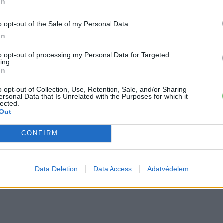
In
o opt-out of the Sale of my Personal Data.
In
to opt-out of processing my Personal Data for Targeted
ing.
In
o opt-out of Collection, Use, Retention, Sale, and/or Sharing
ersonal Data that Is Unrelated with the Purposes for which it
lected.
Out
CONFIRM
a rangsor:
Data Deletion
Data Access
Adatvédelem