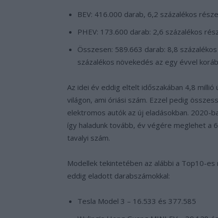
BEV: 416.000 darab, 6,2 százalékos része
PHEV: 173.600 darab: 2,6 százalékos rés
Összesen: 589.663 darab: 8,8 százalékos 
százalékos növekedés az egy évvel koráb
Az idei év eddig eltelt időszakában 4,8 millió
világon, ami óriási szám. Ezzel pedig összes
elektromos autók az új eladásokban. 2020-ba
így haladunk tovább, év végére meglehet a 6 
tavalyi szám.
Modellek tekintetében az alábbi a Top10-es 
eddig eladott darabszámokkal:
Tesla Model 3 – 16.533 és 377.585