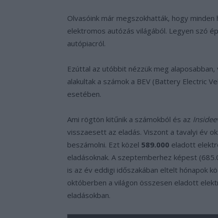
Olvasóink már megszokhatták, hogy minden 
elektromos autózás világából. Legyen szó ép
autópiacról.
Ezúttal az utóbbit nézzük meg alaposabban,
alakultak a számok a BEV (Battery Electric Ve
esetében.
Ami rögtön kitűnik a számokból és az
Inside
visszaesett az eladás. Viszont a tavalyi év 
beszámolni. Ezt közel
589.000
eladott elektr
eladásoknak. A szeptemberhez képest (685.
is az év eddigi időszakában eltelt hónapok 
októberben a világon összesen eladott elektr
eladásokban.