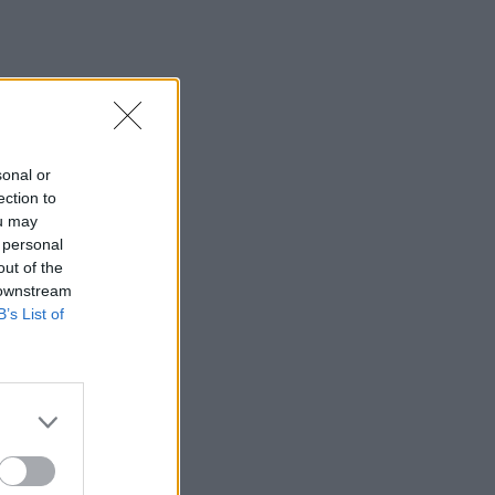
sonal or
ection to
ou may
 personal
out of the
 downstream
B’s List of