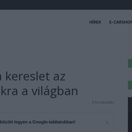
HÍREK
E-CARSHO
 kereslet az
kra a világban
0 hozzászólás
›
 között legyen a Google-találatokban!