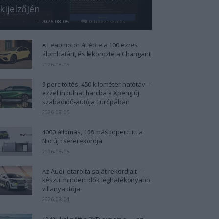
kijelzőjén
Kovács Kata
-
2026-08-05
0 hozzászólás
A Leapmotor átlépte a 100 ezres
álomhatárt, és lekörözte a Changant
2026-08-05
9 perc töltés, 450 kilométer hatótáv –
ezzel indulhat harcba a Xpeng új
szabadidő-autója Európában
2026-08-05
4000 állomás, 108 másodperc: itt a
Nio új csererekordja
2026-08-05
Az Audi letarolta saját rekordjait —
készül minden idők leghatékonyabb
villanyautója
2026-08-04
124%-kal nőtt a BYD exportja — ez