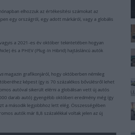
hónapban elhozzuk az értékesítési számokat az
pen egy országról, egy adott márkáról, vagy a globális
 vagyis a 2021-es év október tekintetében hogyan
hicle) és a PHEV (Plug-In Hibrid) hajtásláncú autók
evs
magazin grafikonjáról, hogy októberben némileg
októberéhez képest így is 70 százalékos bővülésről lehet
omos autóval sikerült elérni a globálisan vett új autós
000 darab autó) gyengébb októberi eredmény még így
közt a második legjobbhoz lett elég. Összességében
omos autók már 8,8 százalékkal voltak jelen az új