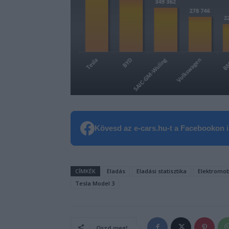
Kövesd az e-cars.hu-t a Facebookon is
CÍMKÉK
Eladás
Eladási statisztika
Elektromob
Tesla Model 3
Oszd meg!