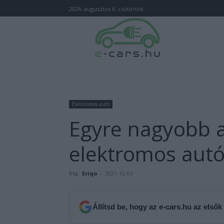
2026. augusztus 6. csütörtök
Elektromos autó
Egyre nagyobb a
elektromos autó
Írta:
Eriqo
-
2021-12-03
Állítsd be, hogy az e-cars.hu az elsők