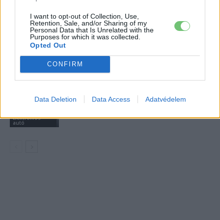
A BYD hat szabadalommal készül a
2027-es szilárdtest-akkumulátor-
I want to opt-out of Collection, Use,
Retention, Sale, and/or Sharing of my
áttörésre
Akkumulátor
Personal Data that Is Unrelated with the
Purposes for which it was collected.
Opted Out
Hivatalos papírokban bukkant fel a
Smart #2 – kiderült az ár és a
CONFIRM
Elektromos
végsebesség is
autó
Tesla: visszatért a régi árazás a magyar
Data Deletion
Data Access
Adatvédelem
Supercharger-hálózaton
Elektromos
autó