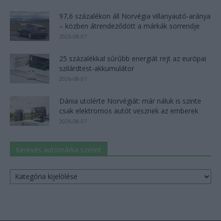
97,6 százalékon áll Norvégia villanyautó-aránya
– közben átrendeződött a márkák sorrendje
2026-08-07
25 százalékkal sűrűbb energiát rejt az európai
szilárdtest-akkumulátor
2026-08-07
Dánia utolérte Norvégiát: már náluk is szinte
csak elektromos autót vesznek az emberek
2026-08-07
Keresés autómárka szerint
Keresés
autómárka
szerint