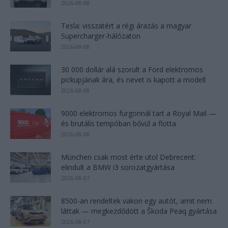
2026-08-08
Tesla: visszatért a régi árazás a magyar
Supercharger-hálózaton
2026-08-08
30 000 dollár alá szorult a Ford elektromos
pickupjának ára, és nevet is kapott a modell
2026-08-08
9000 elektromos furgonnál tart a Royal Mail —
és brutális tempóban bővül a flotta
2026-08-08
München csak most érte utol Debrecent:
elindult a BMW i3 sorozatgyártása
2026-08-07
8500-an rendeltek vakon egy autót, amit nem
láttak — megkezdődött a Škoda Peaq gyártása
2026-08-07