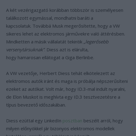
A két vezérigazgató korábban többször is személyesen
találkozott egymással, mondhatni baráti a
kapcsolatuk. Továbbá Musk megerősítette, hogy a VW
sikeres lehet az elektromos járművekre való áttérésben.
Mindketten a másik vállalatát tekintik
„legerősebb
versenytársuknak”
. Diess azt is elárulta,
hogy hamarosan ellátogat a Giga Berlinbe.
A VW vezetője, Herbert Diess tehát elkötelezett az
elektromos autók iránt és maga is próbálja népszerűsíteni
ezeket az autókat. Volt már, hogy ID.3-mal indult nyaralni,
de Elon Muskot is meghívta egy ID.3 tesztvezetésre a
típus bevezető időszakában.
Diess ezúttal egy LinkedIn
posztban
beszélt arról, hogy
milyen előnyökkel jár bizonyos elektromos modellek