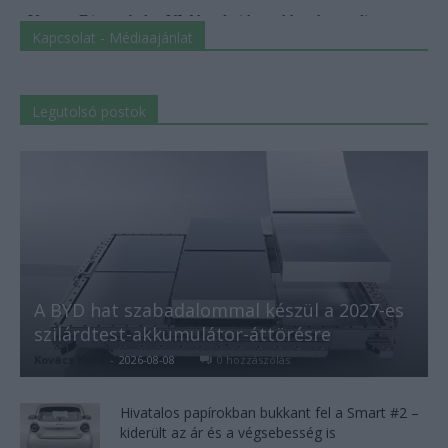
Kapcsolat - Médiaajánlat
Legutolsó postok
A BYD hat szabadalommal készül a 2027-es
szilárdtest-akkumulátor-áttörésre
Kovács Kata
-
2026-08-08
0 hozzászólás
Hivatalos papírokban bukkant fel a Smart #2 –
kiderült az ár és a végsebesség is