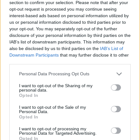
section to confirm your selection. Please note that after your
opt-out request is processed you may continue seeing
interest-based ads based on personal information utilized by
us or personal information disclosed to third parties prior to
your opt-out. You may separately opt-out of the further
disclosure of your personal information by third parties on the
IAB’s list of downstream participants. This information may
also be disclosed by us to third parties on the
IAB’s List of
Downstream Participants
that may further disclose it to other
third parties.
Personal Data Processing Opt Outs
Eriqo
I want to opt-out of the Sharing of my
personal data.
Főállásban Informatikus kocka, de lelkében elkötelezett gamer,
Opted In
kütyü és immár e-autó rajongó!
I want to opt-out of the Sale of my
Personal Data.
Opted In
KAPCSOLÓDÓ CIKKEK
TÖBB A SZERZŐTŐL
I want to opt-out of processing my
Personal Data for Targeted Advertising.
Opted In