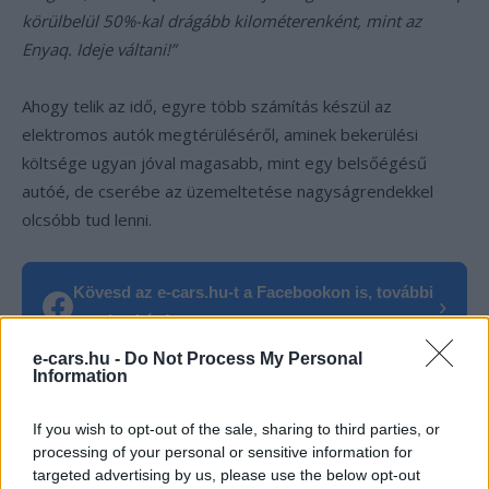
körülbelül 50%-kal drágább kilométerenként, mint az
Enyaq. Ideje váltani!”
Ahogy telik az idő, egyre több számítás készül az
elektromos autók megtérüléséről, aminek bekerülési
költsége ugyan jóval magasabb, mint egy belsőégésű
autóé, de cserébe az üzemeltetése nagyságrendekkel
olcsóbb tud lenni.
Kövesd az e-cars.hu-t a Facebookon is, további
›
tartalmakért!
e-cars.hu -
Do Not Process My Personal
Information
CÍMKÉK
Elektromobilitás
Elektromos autó
Előny
If you wish to opt-out of the sale, sharing to third parties, or
fenntartás
Herbert Diess
LinkedIn
Volkswagen
processing of your personal or sensitive information for
targeted advertising by us, please use the below opt-out