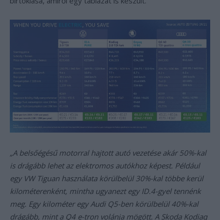
birtoklása, amiről egy táblázat is készült.
„A belsőégésű motorral hajtott autó vezetése akár 50%-kal
is drágább lehet az elektromos autókhoz képest. Például
egy VW Tiguan használata körülbelül 30%-kal többe kerül
kilométerenként, mintha ugyanezt egy ID.4-gyel tennénk
meg. Egy kilométer egy Audi Q5-ben körülbelül 40%-kal
drágább, mint a Q4 e-tron volánja mögött. A Skoda Kodiaq