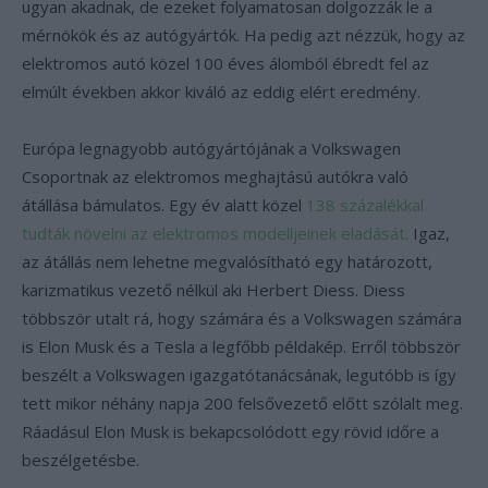
ugyan akadnak, de ezeket folyamatosan dolgozzák le a
mérnökök és az autógyártók. Ha pedig azt nézzük, hogy az
elektromos autó közel 100 éves álomból ébredt fel az
elmúlt években akkor kiváló az eddig elért eredmény.
Európa legnagyobb autógyártójának a Volkswagen
Csoportnak az elektromos meghajtású autókra való
átállása bámulatos. Egy év alatt közel
138 százalékkal
tudták növelni az elektromos modelljeinek eladását.
Igaz,
az átállás nem lehetne megvalósítható egy határozott,
karizmatikus vezető nélkül aki Herbert Diess. Diess
többször utalt rá, hogy számára és a Volkswagen számára
is Elon Musk és a Tesla a legfőbb példakép. Erről többször
beszélt a Volkswagen igazgatótanácsának, legutóbb is így
tett mikor néhány napja 200 felsővezető előtt szólalt meg.
Ráadásul Elon Musk is bekapcsolódott egy rövid időre a
beszélgetésbe.