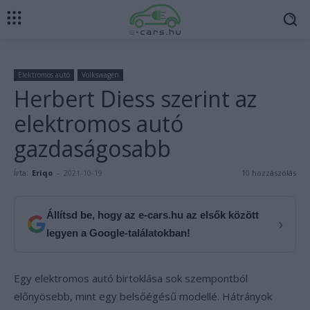
Elektromos autó
Volkswagen
Herbert Diess szerint az
elektromos autó
gazdaságosabb
Írta:
Eriqo
-
2021-10-19
10 hozzászólás
Állítsd be, hogy az e-cars.hu az elsők között
›
legyen a Google-találatokban!
Egy elektromos autó birtoklása sok szempontból
előnyösebb, mint egy belsőégésű modellé. Hátrányok