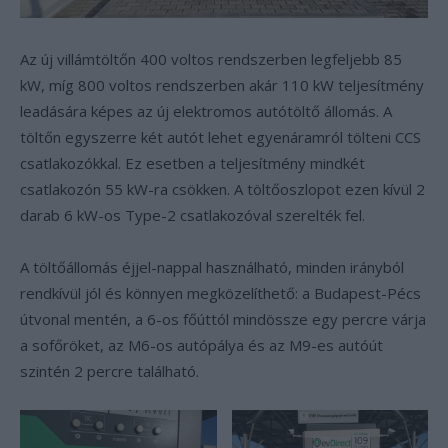
Az új villámtöltőn 400 voltos rendszerben legfeljebb 85
kW, míg 800 voltos rendszerben akár 110 kW teljesítmény
leadására képes az új elektromos autótöltő állomás. A
töltőn egyszerre két autót lehet egyenáramról tölteni CCS
csatlakozókkal. Ez esetben a teljesítmény mindkét
csatlakozón 55 kW-ra csökken. A töltőoszlopot ezen kívül 2
darab 6 kW-os Type-2 csatlakozóval szerelték fel.
A töltőállomás éjjel-nappal használható, minden irányból
rendkívül jól és könnyen megközelíthető: a Budapest-Pécs
útvonal mentén, a 6-os főúttól mindössze egy percre várja
a sofőröket, az M6-os autópálya és az M9-es autóút
szintén 2 percre található.