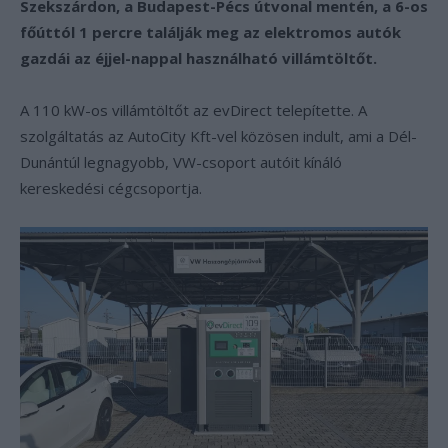
Szekszárdon, a Budapest-Pécs útvonal mentén, a 6-os
főúttól 1 percre találják meg az elektromos autók
gazdái az éjjel-nappal használható villámtöltőt.
A 110 kW-os villámtöltőt az evDirect telepítette. A
szolgáltatás az AutoCity Kft-vel közösen indult, ami a Dél-
Dunántúl legnagyobb, VW-csoport autóit kínáló
kereskedési cégcsoportja.