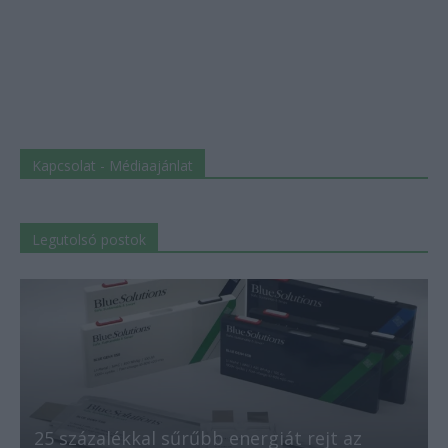
Kapcsolat - Médiaajánlat
Legutolsó postok
25 százalékkal sűrűbb energiát rejt az