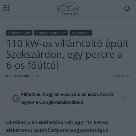
Elektromos autó
Elektromosautó-töltés
Magyarország
110 kW-os villámtöltő épült
Szekszárdon, egy percre a
6-os főúttól
Írta:
e-cars.hu
-
2021-10-05
0 hozzászólás
Állítsd be, hogy az e-cars.hu az elsők között
›
legyen a Google-találatokban!
Október 5-én elérhetővé vált egy 110 kW-os
elektromos autótöltőpont Magyarországon.