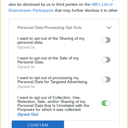
also be disclosed by us to third parties on the
IAB’s List of
Downstream Participants
that may further disclose it to other
third parties.
KAPCSOLÓDÓ CIKKEK
TÖBB A SZERZŐTŐL
Personal Data Processing Opt Outs
I want to opt-out of the Sharing of my
25 százalékkal sűrűbb energiát rejt az
personal data.
európai szilárdtest-akkumulátor
Opted In
Akkumulátor
I want to opt-out of the Sale of my
Personal Data.
Dánia utolérte Norvégiát: már náluk is
Opted In
szinte csak elektromos autót vesznek
I want to opt-out of processing my
Elektromos
az emberek
autó
Personal Data for Targeted Advertising.
Opted In
150 milliárd eurót bukhat Európa, ha
I want to opt-out of Collection, Use,
nem szabadul a kínai akkumulátoroktól
Retention, Sale, and/or Sharing of my
Personal Data that Is Unrelated with the
Akkumulátor
Purposes for which it was collected.
Opted Out
CONFIRM