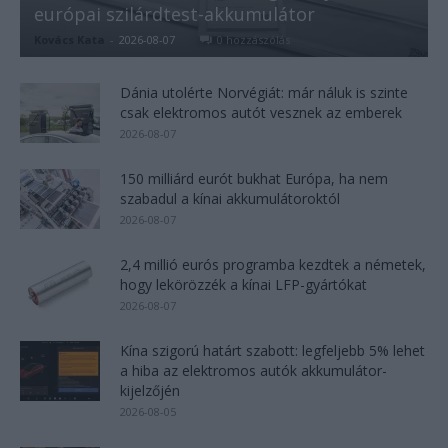
európai szilárdtest-akkumulátor
Kovács Kata
-
2026-08-07
0 hozzászólás
Dánia utolérte Norvégiát: már náluk is szinte
csak elektromos autót vesznek az emberek
2026-08-07
150 milliárd eurót bukhat Európa, ha nem
szabadul a kínai akkumulátoroktól
2026-08-07
2,4 millió eurós programba kezdtek a németek,
hogy lekörözzék a kínai LFP-gyártókat
2026-08-07
Kína szigorú határt szabott: legfeljebb 5% lehet
a hiba az elektromos autók akkumulátor-
kijelzőjén
2026-08-05