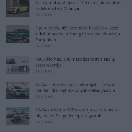
A Leapmotor átlépte a 100 ezres álomhatárt,
és lekörözte a Changant
2026-08-05
9 perc töltés, 450 kilométer hatótáv – ezzel
indulhat harcba a Xpeng új szabadidő-autója
Európában
2026-08-05
4000 állomás, 108 másodperc: itt a Nio új
csererekordja
2026-08-05
Az Audi letarolta saját rekordjait — készül
minden idők leghatékonyabb villanyautója
2026-08-04
124%-kal nőtt a BYD exportja — ez lehet az
ok, amiért Szegeden épül a gyáruk
2026-08-04