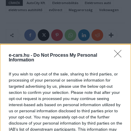
CÍMKÉK
AutoCity Kft.
Elektromobilitás
Elektromos autó
elektromos autótöltő
evDirect
Magyarország
Volkswagen
e-cars.hu -
Do Not Process My Personal
Information
If you wish to opt-out of the sale, sharing to third parties, or
processing of your personal or sensitive information for
targeted advertising by us, please use the below opt-out
section to confirm your selection. Please note that after your
opt-out request is processed you may continue seeing
e-cars.hu
interest-based ads based on personal information utilized by
Elektromosan közlekedsz, vagy a váltáson töprengsz?
us or personal information disclosed to third parties prior to
Érdekelnek a legfrissebb hírek az e-autók világából, vagy
your opt-out. You may separately opt-out of the further
foglalkoztatnak a legújabb fejlesztések az elektromosság és a
disclosure of your personal information by third parties on the
fenntarthatóság területén? Akkor jó helyen jársz!
IAB’s list of downstream participants. This information may