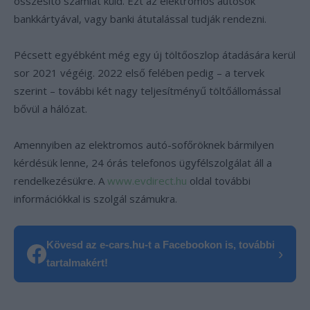
összesítő számlát küld. Ezt az elektromos autósok
bankkártyával, vagy banki átutalással tudják rendezni.
Pécsett egyébként még egy új töltőoszlop átadására kerül
sor 2021 végéig. 2022 első felében pedig – a tervek
szerint – további két nagy teljesítményű töltőállomással
bővül a hálózat.
Amennyiben az elektromos autó-sofőröknek bármilyen
kérdésük lenne, 24 órás telefonos ügyfélszolgálat áll a
rendelkezésükre. A
www.evdirect.hu
oldal további
információkkal is szolgál számukra.
Kövesd az e-cars.hu-t a Facebookon is, további
›
tartalmakért!