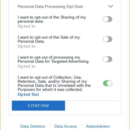
Personal Data Processing Opt Outs
A BYD hat szabadalommal készül a
2027-es szilárdtest-akkumulátor-
I want to opt-out of the Sharing of my
áttörésre
personal data.
Akkumulátor
Opted In
Hivatalos papírokban bukkant fel a
I want to opt-out of the Sale of my
Personal Data.
Smart #2 – kiderült az ár és a
Opted In
Elektromos
végsebesség is
autó
I want to opt-out of processing my
Personal Data for Targeted Advertising.
Tesla: visszatért a régi árazás a magyar
Opted In
Supercharger-hálózaton
Elektromos
I want to opt-out of Collection, Use,
autó
Retention, Sale, and/or Sharing of my
Personal Data that Is Unrelated with the
Purposes for which it was collected.
Opted Out
CONFIRM
Data Deletion
Data Access
Adatvédelem