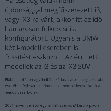
Ha esetleg valaki némi
újdonsággal megfűszerezett i3,
vagy iX3-ra várt, akkor itt az idő
hamarosan felkeresni a
konfigurátort. Ugyanis a BMW
két i-modell esetében is
frissítést eszközölt. Az érintett
modellek az i3 és az iX3 SUV.
Előbbi esetében egy limitált szériás kivitellel, míg az utóbbi
esetében fejlesztett hőmenedzsmenttel kedveskedik a
leendő vásárlóknak.
2021 novemberétől egy limitált szériás i3 kerül a piacra