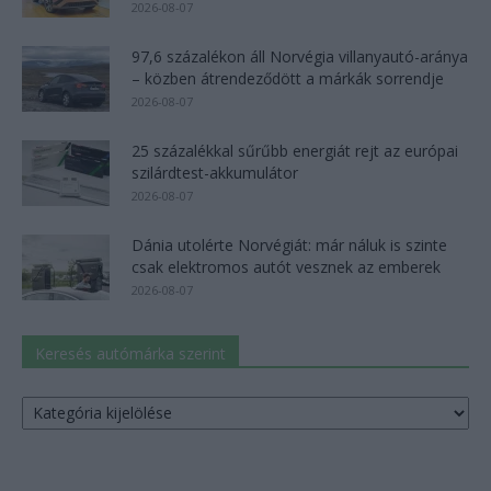
2026-08-07
97,6 százalékon áll Norvégia villanyautó-aránya
– közben átrendeződött a márkák sorrendje
2026-08-07
25 százalékkal sűrűbb energiát rejt az európai
szilárdtest-akkumulátor
2026-08-07
Dánia utolérte Norvégiát: már náluk is szinte
csak elektromos autót vesznek az emberek
2026-08-07
Keresés autómárka szerint
Keresés
autómárka
szerint