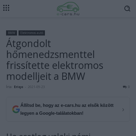
BMW
Elektromos autó
Átgondolt
hőmenedzsmenttel
frissítette elektromos
modelljeit a BMW
Írta:
Eriqo
-
2021-09-23
0
Állítsd be, hogy az e-cars.hu az elsők között
›
legyen a Google-találatokban!