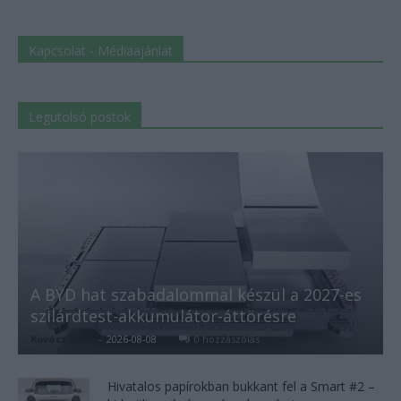
Kapcsolat - Médiaajánlat
Legutolsó postok
A BYD hat szabadalommal készül a 2027-es
szilárdtest-akkumulátor-áttörésre
Kovács Kata
-
2026-08-08
0 hozzászólás
Hivatalos papírokban bukkant fel a Smart #2 –