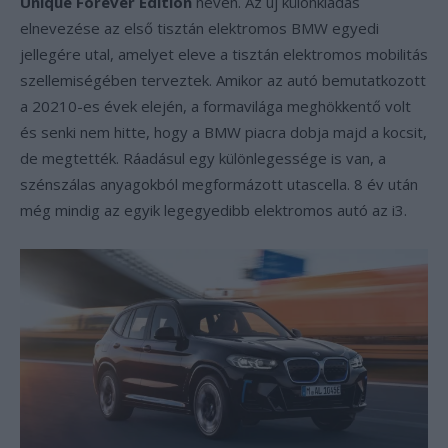
Unique Forever Edition
néven. Az új különkiadás
elnevezése az első tisztán elektromos BMW egyedi
jellegére utal, amelyet eleve a tisztán elektromos mobilitás
szellemiségében terveztek. Amikor az autó bemutatkozott
a 20210-es évek elején, a formavilága meghökkentő volt
és senki nem hitte, hogy a BMW piacra dobja majd a kocsit,
de megtették. Ráadásul egy különlegessége is van, a
szénszálas anyagokból megformázott utascella. 8 év után
még mindig az egyik legegyedibb elektromos autó az i3.