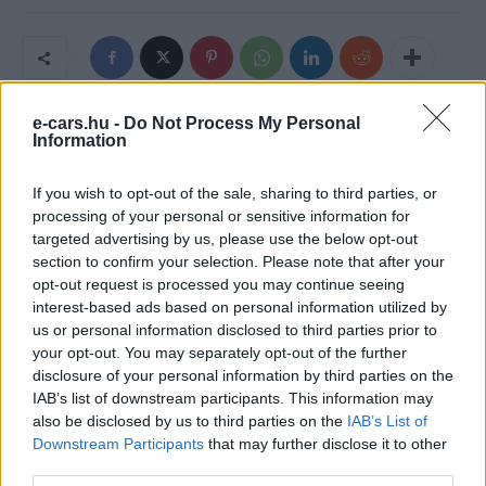
e-cars.hu -
Do Not Process My Personal
Information
If you wish to opt-out of the sale, sharing to third parties, or
processing of your personal or sensitive information for
targeted advertising by us, please use the below opt-out
section to confirm your selection. Please note that after your
opt-out request is processed you may continue seeing
Eriqo
interest-based ads based on personal information utilized by
us or personal information disclosed to third parties prior to
Főállásban Informatikus kocka, de lelkében elkötelezett gamer,
your opt-out. You may separately opt-out of the further
kütyü és immár e-autó rajongó!
disclosure of your personal information by third parties on the
IAB’s list of downstream participants. This information may
also be disclosed by us to third parties on the
IAB’s List of
Downstream Participants
that may further disclose it to other
KAPCSOLÓDÓ CIKKEK
TÖBB A SZERZŐTŐL
third parties.