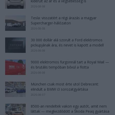
kiderült az ár és a végsebesség is
2026-08-08
Tesla: visszatért a régi árazás a magyar
Supercharger-hálózaton
2026-08-08
30 000 dollár alá szorult a Ford elektromos
pickupjának ára, és nevet is kapott a modell
2026-08-08
9000 elektromos furgonnál tart a Royal Mail —
és brutális tempóban bővül a flotta
2026-08-08
München csak most érte utol Debrecent:
elindult a BMW i3 sorozatgyártása
2026-08-07
8500-an rendeltek vakon egy autót, amit nem
láttak — megkezdődött a Škoda Peaq gyártása