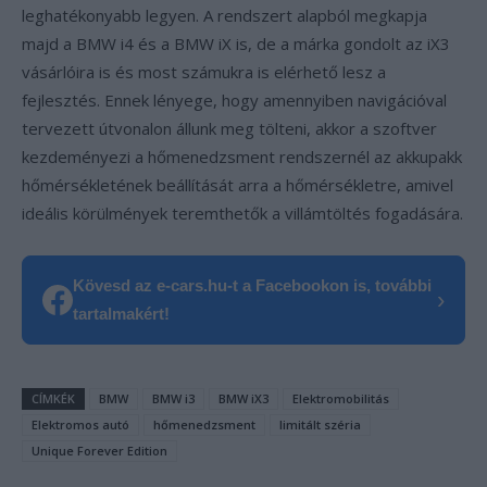
leghatékonyabb legyen. A rendszert alapból megkapja
majd a BMW i4 és a BMW iX is, de a márka gondolt az iX3
vásárlóira is és most számukra is elérhető lesz a
fejlesztés. Ennek lényege, hogy amennyiben navigációval
tervezett útvonalon állunk meg tölteni, akkor a szoftver
kezdeményezi a hőmenedzsment rendszernél az akkupakk
hőmérsékletének beállítását arra a hőmérsékletre, amivel
ideális körülmények teremthetők a villámtöltés fogadására.
Kövesd az e-cars.hu-t a Facebookon is, további
›
tartalmakért!
CÍMKÉK
BMW
BMW i3
BMW iX3
Elektromobilitás
Elektromos autó
hőmenedzsment
limitált széria
Unique Forever Edition