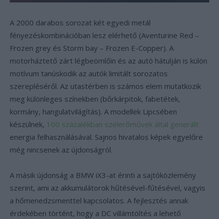
A 2000 darabos sorozat két egyedi metál
fényezéskombinációban lesz elérhető (Aventurine Red –
Frozen grey és Storm bay – Frozen E-Copper). A
motorháztető zárt légbeömlőin és az autó hátulján is külön
motívum tanúskodik az autók limitált sorozatos
szerepléséről. Az utastérben is számos elem mutatkozik
meg különleges színekben (bőrkárpitok, fabetétek,
kormány, hangulatvilágítás). A modellek Lipcsében
készülnek,
100 százalékban szélerőművek által generált
energia felhasználásával. Sajnos hivatalos képek egyelőre
még nincsenek az újdonságról.
A másik újdonság a BMW iX3-at érinti a sajtóközlemény
szerint, ami az akkumulátorok hűtésével-fűtésével, vagyis
a hőmenedzsmenttel kapcsolatos. A fejlesztés annak
érdekében történt, hogy a DC villámtöltés a lehető