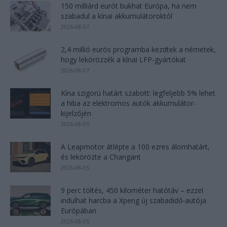
150 milliárd eurót bukhat Európa, ha nem
szabadul a kínai akkumulátoroktól
2026-08-07
2,4 millió eurós programba kezdtek a németek,
hogy lekörözzék a kínai LFP-gyártókat
2026-08-07
Kína szigorú határt szabott: legfeljebb 5% lehet
a hiba az elektromos autók akkumulátor-
kijelzőjén
2026-08-05
A Leapmotor átlépte a 100 ezres álomhatárt,
és lekörözte a Changant
2026-08-05
9 perc töltés, 450 kilométer hatótáv – ezzel
indulhat harcba a Xpeng új szabadidő-autója
Európában
2026-08-05