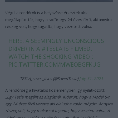
Végül a rendőrök is a helyszínre érkeztek akik
megállapították, hogy a sofőr egy 24 éves férfi, aki annyira
részeg volt, hogy tagadta, hogy vezetett volna.
HERE, A SEEMINGLY UNCONSCIOUS
DRIVER IN A
#TESLA
IS FILMED.
WATCH THE SHOCKING VIDEO :
PIC.TWITTER.COM/MWEOBGFKUG
— TESLA_saves_lives (@SavedTesla)
July 31, 2021
A rendőrség a hivatalos közleményben így nyilatkozott:
„Egy Tesla megállt az alagútnál. Kiderült, hogy a Model S-t
egy 24 éves férfi vezette aki elaludt a volán mögött. Annyira
részeg volt, hogy makacsul tagadta, hogy vezetett volna. A
videó megvan róla, a szükséges mintákat levettük.”