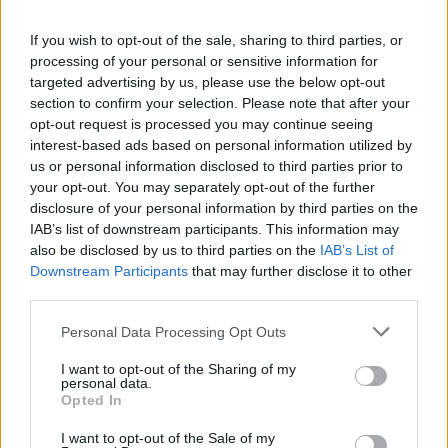
fenntarthatóság területén? Akkor jó helyen jársz!
If you wish to opt-out of the sale, sharing to third parties, or
processing of your personal or sensitive information for
targeted advertising by us, please use the below opt-out
section to confirm your selection. Please note that after your
KAPCSOLÓDÓ CIKKEK
TÖBB A SZERZŐTŐL
opt-out request is processed you may continue seeing
interest-based ads based on personal information utilized by
München csak most érte utol
us or personal information disclosed to third parties prior to
Debrecent: elindult a BMW i3
your opt-out. You may separately opt-out of the further
sorozatgyártása
disclosure of your personal information by third parties on the
BMW
IAB’s list of downstream participants. This information may
also be disclosed by us to third parties on the
IAB’s List of
8500-an rendeltek vakon egy autót,
Downstream Participants
that may further disclose it to other
amit nem láttak — megkezdődött a
third parties.
Elektromos
Škoda Peaq gyártása
autó
Personal Data Processing Opt Outs
97,6 százalékon áll Norvégia
I want to opt-out of the Sharing of my
villanyautó-aránya – közben
personal data.
Elektromos
átrendeződött a márkák sorrendje
Opted In
autó
I want to opt-out of the Sale of my