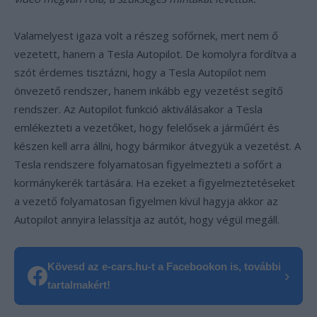
Valamelyest igaza volt a részeg sofőrnek, mert nem ő
vezetett, hanem a Tesla Autopilot. De komolyra fordítva a
szót érdemes tisztázni, hogy a Tesla Autopilot nem
önvezető rendszer, hanem inkább egy vezetést segítő
rendszer. Az Autopilot funkció aktiválásakor a Tesla
emlékezteti a vezetőket, hogy felelősek a járműért és
készen kell arra állni, hogy bármikor átvegyük a vezetést. A
Tesla rendszere folyamatosan figyelmezteti a sofőrt a
kormánykerék tartására. Ha ezeket a figyelmeztetéseket
a vezető folyamatosan figyelmen kívül hagyja akkor az
Autopilot annyira lelassítja az autót, hogy végül megáll.
Kövesd az e-cars.hu-t a Facebookon is, további
›
tartalmakért!