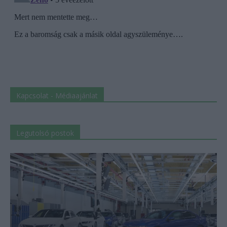
Kapcsolat - Médiaajánlat
Legutolsó postok