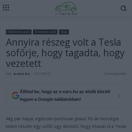
Elektromos autó
Önvezető autó
Tesla
Annyira részeg volt a Tesla
sofőrje, hogy tagadta, hogy
vezetett
Írta:
e-cars.hu
-
2021-08-02
2 hozzászólás
Állítsd be, hogy az e-cars.hu az elsők között
›
legyen a Google-találatokban!
Alig pár napja, egészen pontosan június 30-án Norvégia
keleti részén egy sofőr úgy döntött, hogy ittasan ül a Tesla