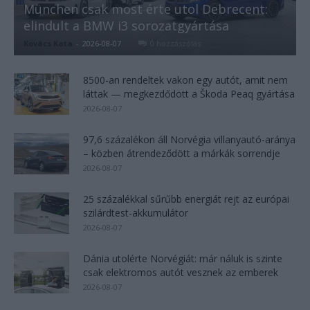
München csak most érte utol Debrecent:
elindult a BMW i3 sorozatgyártása
Kovács Kata
-
2026-08-07
0 hozzászólás
8500-an rendeltek vakon egy autót, amit nem
láttak — megkezdődött a Škoda Peaq gyártása
2026-08-07
97,6 százalékon áll Norvégia villanyautó-aránya
– közben átrendeződött a márkák sorrendje
2026-08-07
25 százalékkal sűrűbb energiát rejt az európai
szilárdtest-akkumulátor
2026-08-07
Dánia utolérte Norvégiát: már náluk is szinte
csak elektromos autót vesznek az emberek
2026-08-07