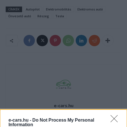
CÍMKÉK
Autopilot
Elektromobilitás
Elektromos autó
Önvezető autó
Részeg
Tesla
e-cars.hu
Elektromosan közlekedsz, vagy a váltáson töprengsz?
Érdekelnek a legfrissebb hírek az e-autók világából, vagy
e-cars.hu -
Do Not Process My Personal
Information
foglalkoztatnak a legújabb fejlesztések az elektromosság és a