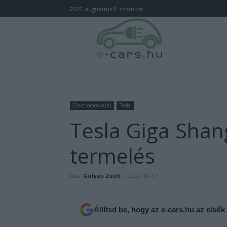
2026. augusztus 8. szombat
Elektromos autó
Tesla
Tesla Giga Shan
termelés
Írta:
Gulyas Zsolt
-
2020-10-17
Állítsd be, hogy az e-cars.hu az elsők