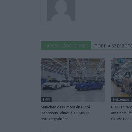
KAPCSOLÓDÓ CIKKEK
TÖBB A SZERZŐT
BMW
Elektromos 
München csak most érte utol
8500-an rend
Debrecent: elindult a BMW i3
amit nem lá
sorozatgyártása
Škoda Peaq