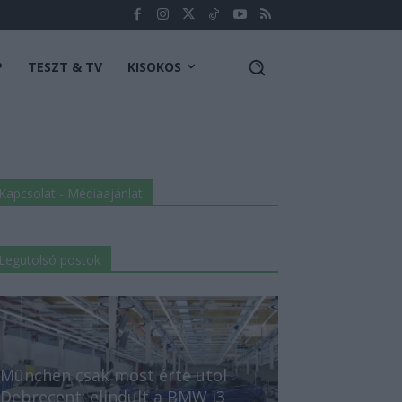
P
TESZT & TV
KISOKOS
Kapcsolat - Médiaajánlat
Legutolsó postok
München csak most érte utol
Debrecent: elindult a BMW i3