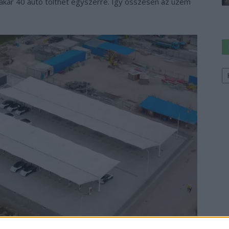
l akár 40 autó tölthet egyszerre. Így összesen az üzem
Ke
a
sz