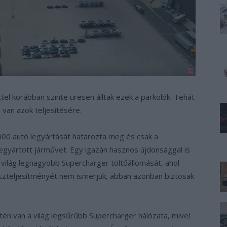
el korábban szinte üresen álltak ezek a parkolók. Tehát
s van azok teljesítésére.
00 autó legyártását határozta meg és csak a
egyártott járművet. Egy igazán hasznos újdonsággal is
 a világ legnagyobb Supercharger töltőállomását, ahol
összteljesítményét nem ismerjük, abban azonban biztosak
etén van a világ legsűrűbb Supercharger hálózata, mivel