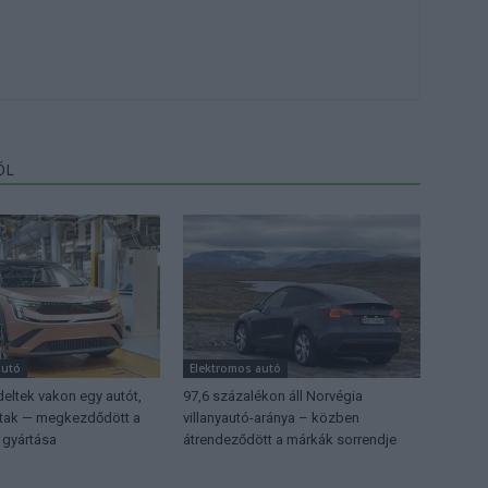
ŐL
autó
Elektromos autó
eltek vakon egy autót,
97,6 százalékon áll Norvégia
ttak — megkezdődött a
villanyautó-aránya – közben
 gyártása
átrendeződött a márkák sorrendje