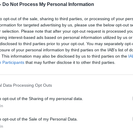
 -
Do Not Process My Personal Information
b, a CATL által gyártott
LFP (lítium-vas-foszfát)
to opt-out of the sale, sharing to third parties, or processing of your per
ása. A csomag 55 kWh-ás, miközben az
formation for targeted advertising by us, please use the below opt-out s
r selection. Please note that after your opt-out request is processed y
eing interest-based ads based on personal information utilized by us or
disclosed to third parties prior to your opt-out. You may separately opt-
sla Model 3 NEDC hatótávja 468 km, ami valójában
losure of your personal information by third parties on the IAB’s list of
. This information may also be disclosed by us to third parties on the
IA
Participants
that may further disclose it to other third parties.
outu.be/4_AeWX0PIWc
pesztő ütemű fejlődése nem zárult le azzal, hogy
l Data Processing Opt Outs
ele alkalmas volt a gyártásra, rögtön hozzá is láttak a
o opt-out of the Sharing of my personal data.
rtása is megkezdődik, eközben pedig még tovább nő a
In
o opt-out of the Sale of my Personal Data.
iért fektet akkora hangsúlyt a Kínai gyár fejlesztésére,
In
ontosabb piaca.