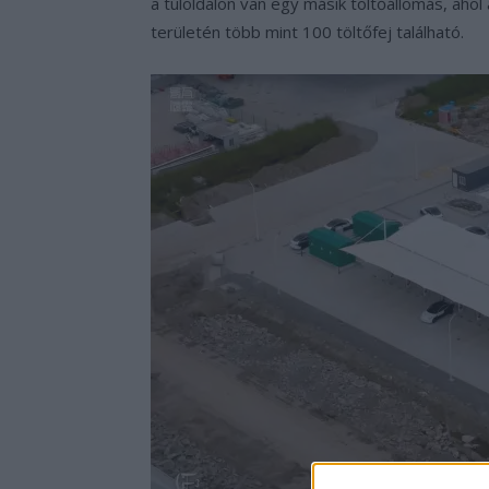
a túloldalon van egy másik töltőállomás, aho
területén több mint 100 töltőfej található.