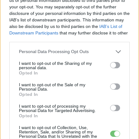
us or personal information disclosed to third parties prior to
9 perc töltés, 450 kilométer hatótáv –
your opt-out. You may separately opt-out of the further
ezzel indulhat harcba a Xpeng új
disclosure of your personal information by third parties on the
Elektromos
IAB’s list of downstream participants. This information may
szabadidő-autója Európában
autó
also be disclosed by us to third parties on the
IAB’s List of
Downstream Participants
that may further disclose it to other
third parties.
Personal Data Processing Opt Outs
I want to opt-out of the Sharing of my
personal data.
Opted In
I want to opt-out of the Sale of my
Personal Data.
Opted In
I want to opt-out of processing my
Personal Data for Targeted Advertising.
Opted In
I want to opt-out of Collection, Use,
Retention, Sale, and/or Sharing of my
Personal Data that Is Unrelated with the