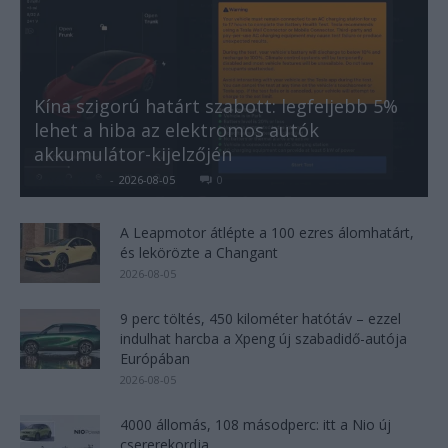
Kína szigorú határt szabott: legfeljebb 5%
lehet a hiba az elektromos autók
akkumulátor-kijelzőjén
Kovács Kata
-
2026-08-05
0
A Leapmotor átlépte a 100 ezres álomhatárt,
és lekörözte a Changant
2026-08-05
9 perc töltés, 450 kilométer hatótáv – ezzel
indulhat harcba a Xpeng új szabadidő-autója
Európában
2026-08-05
4000 állomás, 108 másodperc: itt a Nio új
csererekordja