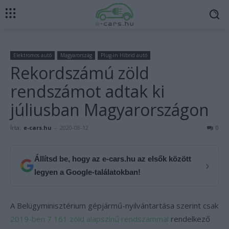
Elektromos autó
Magyarország
Plug-in Hibrid autó
Rekordszámú zöld
rendszámot adtak ki
júliusban Magyarországon
Írta:
e-cars.hu
-
2020-08-12
0
Állítsd be, hogy az e-cars.hu az elsők között
›
legyen a Google-találatokban!
A Belügyminisztérium gépjármű-nyilvántartása szerint csak
2019-ben 7 161 zöld alapszínű rendszámmal
rendelkező