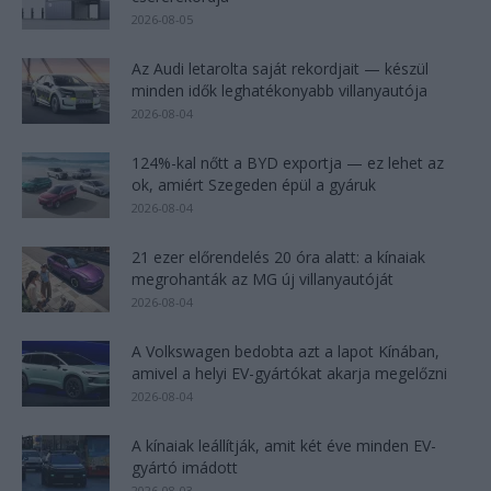
2026-08-05
Az Audi letarolta saját rekordjait — készül
minden idők leghatékonyabb villanyautója
2026-08-04
124%-kal nőtt a BYD exportja — ez lehet az
ok, amiért Szegeden épül a gyáruk
2026-08-04
21 ezer előrendelés 20 óra alatt: a kínaiak
megrohanták az MG új villanyautóját
2026-08-04
A Volkswagen bedobta azt a lapot Kínában,
amivel a helyi EV-gyártókat akarja megelőzni
2026-08-04
A kínaiak leállítják, amit két éve minden EV-
gyártó imádott
2026-08-03