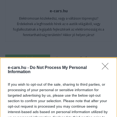
e-cars.hu
Elektromosan közlekedsz, vagy a váltáson töprengsz?
Érdekelnek a legfrissebb hírek az e-autók világából, vagy
foglalkoztatnak a legújabb fejlesztések az elektromosság és a
fenntarthatóság területén? Akkor jó helyen jársz!
KAPCSOLÓDÓ CIKKEK
TÖBB A SZERZŐTŐL
e-cars.hu -
Do Not Process My Personal
Information
Kína szigorú határt szabott: legfeljebb
5% lehet a hiba az elektromos autók
Elektromos
akkumulátor-kijelzőjén
If you wish to opt-out of the sale, sharing to third parties, or
autó
processing of your personal or sensitive information for
targeted advertising by us, please use the below opt-out
A Leapmotor átlépte a 100 ezres
section to confirm your selection. Please note that after your
álomhatárt, és lekörözte a Changant
opt-out request is processed you may continue seeing
Elektromos
autó
interest-based ads based on personal information utilized by