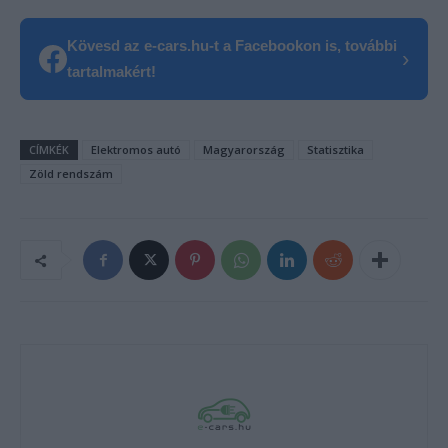
Kövesd az e-cars.hu-t a Facebookon is, további
›
tartalmakért!
CÍMKÉK
Elektromos autó
Magyarország
Statisztika
Zöld rendszám