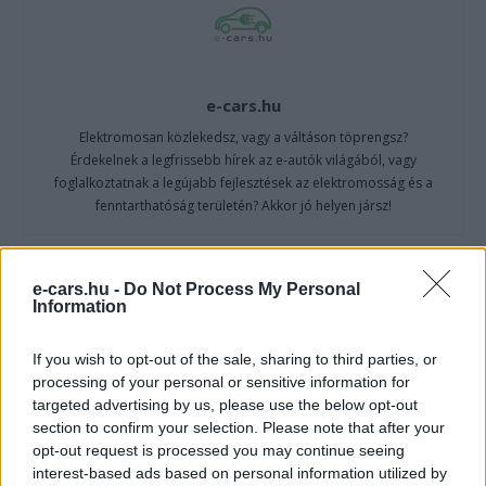
e-cars.hu
Elektromosan közlekedsz, vagy a váltáson töprengsz?
Érdekelnek a legfrissebb hírek az e-autók világából, vagy
foglalkoztatnak a legújabb fejlesztések az elektromosság és a
fenntarthatóság területén? Akkor jó helyen jársz!
e-cars.hu -
Do Not Process My Personal
KAPCSOLÓDÓ CIKKEK
TÖBB A SZERZŐTŐL
Information
If you wish to opt-out of the sale, sharing to third parties, or
A BYD hat szabadalommal készül a
processing of your personal or sensitive information for
2027-es szilárdtest-akkumulátor-
targeted advertising by us, please use the below opt-out
áttörésre
Akkumulátor
section to confirm your selection. Please note that after your
opt-out request is processed you may continue seeing
Hivatalos papírokban bukkant fel a
interest-based ads based on personal information utilized by