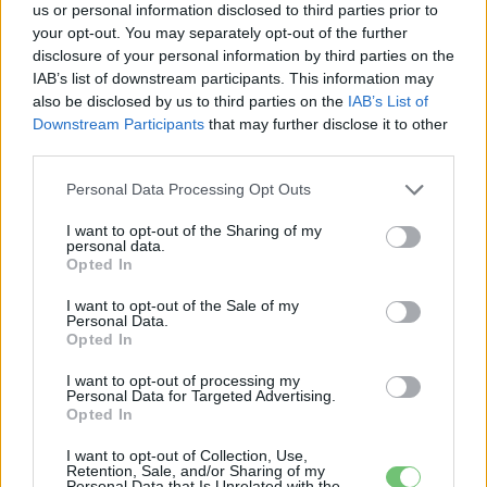
Smart #2 – kiderült az ár és a
us or personal information disclosed to third parties prior to
Elektromos
végsebesség is
your opt-out. You may separately opt-out of the further
autó
disclosure of your personal information by third parties on the
IAB’s list of downstream participants. This information may
Tesla: visszatért a régi árazás a magyar
also be disclosed by us to third parties on the
IAB’s List of
Supercharger-hálózaton
Downstream Participants
that may further disclose it to other
Elektromos
autó
third parties.
Personal Data Processing Opt Outs
I want to opt-out of the Sharing of my
personal data.
Opted In
I want to opt-out of the Sale of my
Personal Data.
Opted In
I want to opt-out of processing my
Personal Data for Targeted Advertising.
Opted In
I want to opt-out of Collection, Use,
Retention, Sale, and/or Sharing of my
Personal Data that Is Unrelated with the