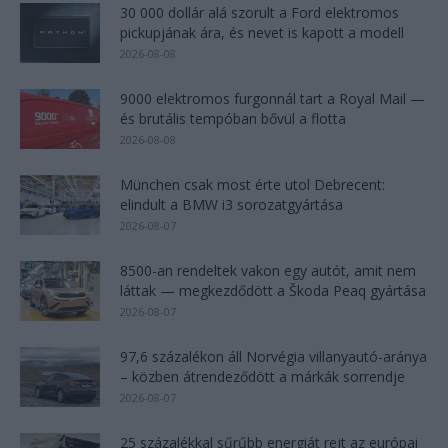
30 000 dollár alá szorult a Ford elektromos
pickupjának ára, és nevet is kapott a modell
2026-08-08
9000 elektromos furgonnál tart a Royal Mail —
és brutális tempóban bővül a flotta
2026-08-08
München csak most érte utol Debrecent:
elindult a BMW i3 sorozatgyártása
2026-08-07
8500-an rendeltek vakon egy autót, amit nem
láttak — megkezdődött a Škoda Peaq gyártása
2026-08-07
97,6 százalékon áll Norvégia villanyautó-aránya
– közben átrendeződött a márkák sorrendje
2026-08-07
25 százalékkal sűrűbb energiát rejt az európai