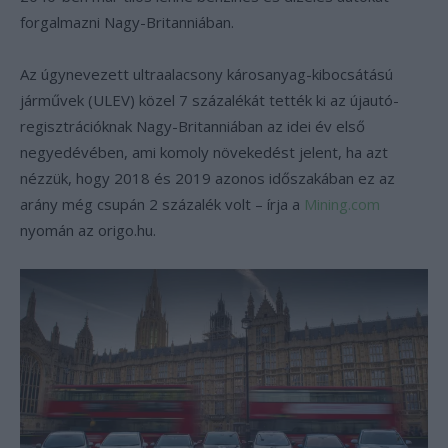
forgalmazni Nagy-Britanniában.
Az úgynevezett ultraalacsony károsanyag-kibocsátású
járművek (ULEV) közel 7 százalékát tették ki az újautó-
regisztrációknak Nagy-Britanniában az idei év első
negyedévében, ami komoly növekedést jelent, ha azt
nézzük, hogy 2018 és 2019 azonos időszakában ez az
arány még csupán 2 százalék volt – írja a
Mining.com
nyomán az origo.hu.