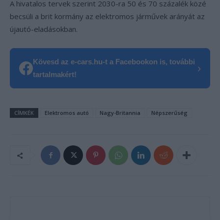
A hivatalos tervek szerint 2030-ra 50 és 70 százalék közé
becsüli a brit kormány az elektromos járművek arányát az
újautó-eladásokban.
Kövesd az e-cars.hu-t a Facebookon is, további
›
tartalmakért!
CÍMKÉK
Elektromos autó
Nagy-Britannia
Népszerűség