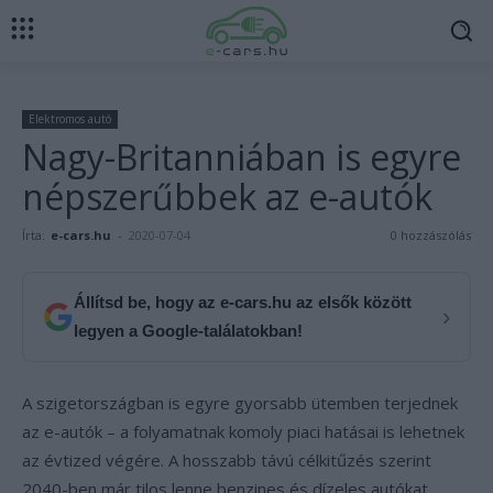
Elektromos autó
Nagy-Britanniában is egyre
népszerűbbek az e-autók
Írta:
e-cars.hu
-
2020-07-04
0 hozzászólás
Állítsd be, hogy az e-cars.hu az elsők között
›
legyen a Google-találatokban!
A szigetországban is egyre gyorsabb ütemben terjednek
az e-autók – a folyamatnak komoly piaci hatásai is lehetnek
az évtized végére. A hosszabb távú célkitűzés szerint
2040-ben már tilos lenne benzines és dízeles autókat