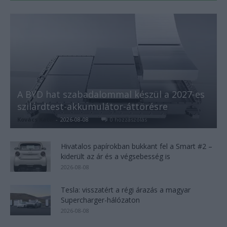
A BYD hat szabadalommal készül a 2027-es
szilárdtest-akkumulátor-áttörésre
Kovács Kata
-
2026-08-08
0 hozzászólás
Hivatalos papírokban bukkant fel a Smart #2 –
kiderült az ár és a végsebesség is
2026-08-08
Tesla: visszatért a régi árazás a magyar
Supercharger-hálózaton
2026-08-08