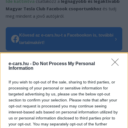
Ide kattintva
csatlakozz a
legnagyobb és legaktívabb
Magyar Tesla Club Facebook csoportunkhoz
és tudj
meg mindent a jövő autójáról.
Kövesd az e-cars.hu-t a Facebookon is, további
›
tartalmakért!
e-cars.hu -
Do Not Process My Personal
CÍMKÉK
Elektromos autó
kapcsolat
SpaceX
Tesla
Information
If you wish to opt-out of the sale, sharing to third parties, or
processing of your personal or sensitive information for
targeted advertising by us, please use the below opt-out
section to confirm your selection. Please note that after your
opt-out request is processed you may continue seeing
interest-based ads based on personal information utilized by
us or personal information disclosed to third parties prior to
your opt-out. You may separately opt-out of the further