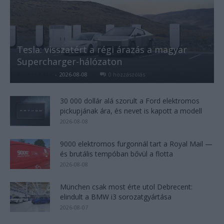
Tesla: visszatért a régi árazás a magyar
Supercharger-hálózaton
Kovács Kata
-
2026-08-08
0 hozzászólás
30 000 dollár alá szorult a Ford elektromos
pickupjának ára, és nevet is kapott a modell
2026-08-08
9000 elektromos furgonnál tart a Royal Mail —
és brutális tempóban bővül a flotta
2026-08-08
München csak most érte utol Debrecent:
elindult a BMW i3 sorozatgyártása
2026-08-07