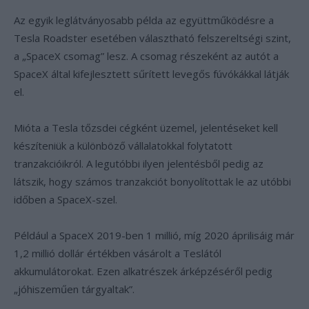
Az egyik leglátványosabb példa az együttműködésre a
Tesla Roadster esetében választható felszereltségi szint,
a „SpaceX csomag” lesz. A csomag részeként az autót a
SpaceX által kifejlesztett sűrített levegős fúvókákkal látják
el.
Mióta a Tesla tőzsdei cégként üzemel, jelentéseket kell
készíteniük a különböző vállalatokkal folytatott
tranzakcióikról. A legutóbbi ilyen jelentésből pedig az
látszik, hogy számos tranzakciót bonyolítottak le az utóbbi
időben a SpaceX-szel.
Például a SpaceX 2019-ben 1 millió, míg 2020 áprilisáig már
1,2 millió dollár értékben vásárolt a Teslától
akkumulátorokat. Ezen alkatrészek árképzéséről pedig
„jóhiszeműen tárgyaltak”.