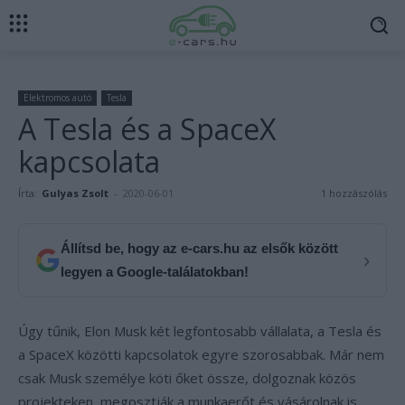
Elektromos autó
Tesla
A Tesla és a SpaceX
kapcsolata
Írta:
Gulyas Zsolt
-
2020-06-01
1 hozzászólás
Állítsd be, hogy az e-cars.hu az elsők között
›
legyen a Google-találatokban!
Úgy tűnik, Elon Musk két legfontosabb vállalata, a Tesla és
a SpaceX közötti kapcsolatok egyre szorosabbak. Már nem
csak Musk személye köti őket össze, dolgoznak közös
projekteken, megosztják a munkaerőt és vásárolnak is