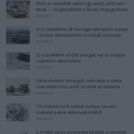
8500-an rendeltek vakon egy autót, amit nem
láttak — megkezdődött a Škoda Peaq gyártása
2026-08-07
97,6 százalékon áll Norvégia villanyautó-aránya
– közben átrendeződött a márkák sorrendje
2026-08-07
25 százalékkal sűrűbb energiát rejt az európai
szilárdtest-akkumulátor
2026-08-07
Dánia utolérte Norvégiát: már náluk is szinte
csak elektromos autót vesznek az emberek
2026-08-07
150 milliárd eurót bukhat Európa, ha nem
szabadul a kínai akkumulátoroktól
2026-08-07
2,4 millió eurós programba kezdtek a németek,