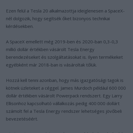
Ezen felül a Tesla 20 alkalmazottja ideiglenesen a SpaceX-
nél dolgozik, hogy segítsék őket bizonyos technikai
kérdésekben.
A SpaceX emellett még 2019-ben és 2020-ban 0,3-0,3
millió dollár értékben vásárolt Tesla Energy
berendezéseket és szolgáltatásokat is. Ilyen termékeket
egyébként már 2018-ban is vásároltak tőlük.
Hozzá kell tenni azonban, hogy más igazgatósági tagok is
kötnek üzleteket a céggel. James Murdoch például 600
000
dollár értékben vásárolt Powerpack rendszert. Egy Larry
Ellisonhoz kapcsolható vállalkozás pedig 400
000 dollárt
számolt fel a Tesla Energy rendszer lehetséges jövőbeli
bevezetéséért.