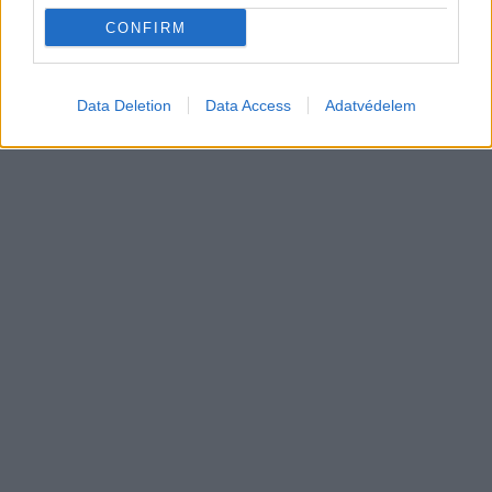
Mail — és brutális tempóban bővül a
CONFIRM
Elektromos
flotta
autó
Data Deletion
Data Access
Adatvédelem