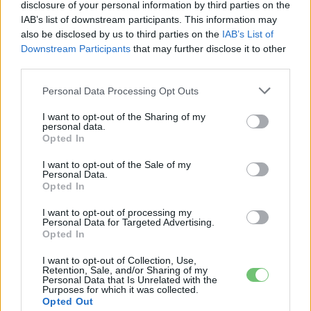
disclosure of your personal information by third parties on the
IAB’s list of downstream participants. This information may
also be disclosed by us to third parties on the
IAB’s List of
Downstream Participants
that may further disclose it to other
third parties.
Gulyas Zsolt
Personal Data Processing Opt Outs
I want to opt-out of the Sharing of my
personal data.
KAPCSOLÓDÓ CIKKEK
TÖBB A SZERZŐTŐL
Opted In
I want to opt-out of the Sale of my
Tesla: visszatért a régi árazás a magyar
Personal Data.
Supercharger-hálózaton
Opted In
Elektromos
autó
I want to opt-out of processing my
Personal Data for Targeted Advertising.
Opted In
30 000 dollár alá szorult a Ford
elektromos pickupjának ára, és nevet is
I want to opt-out of Collection, Use,
Elektromos
kapott a modell
Retention, Sale, and/or Sharing of my
autó
Personal Data that Is Unrelated with the
Purposes for which it was collected.
Opted Out
9000 elektromos furgonnál tart a Royal