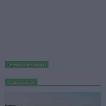
Kapcsolat - Médiaajánlat
Legutolsó postok