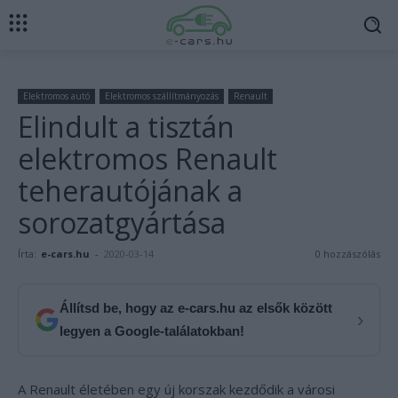
Elektromos autó
Elektromos szállítmányozás
Renault
Elindult a tisztán
elektromos Renault
teherautójának a
sorozatgyártása
Írta:
e-cars.hu
-
2020-03-14
0 hozzászólás
Állítsd be, hogy az e-cars.hu az elsők között
›
legyen a Google-találatokban!
A Renault életében egy új korszak kezdődik a városi