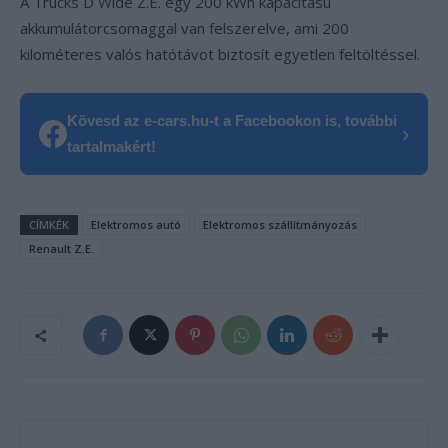
A Trucks D Wide Z.E. egy 200 kWh kapacitású
akkumulátorcsomaggal van felszerelve, ami 200
kilométeres valós hatótávot biztosít egyetlen feltöltéssel.
Kövesd az e-cars.hu-t a Facebookon is, további
›
tartalmakért!
CÍMKÉK
Elektromos autó
Elektromos szállítmányozás
Renault Z.E.