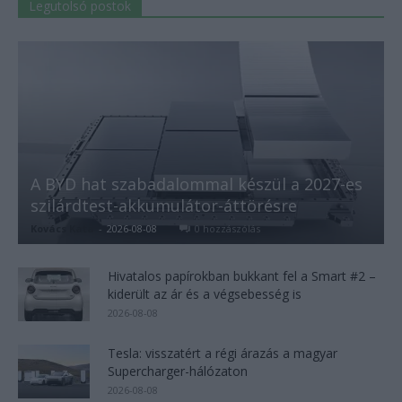
Legutolsó postok
A BYD hat szabadalommal készül a 2027-es
szilárdtest-akkumulátor-áttörésre
Kovács Kata
-
2026-08-08
0 hozzászólás
Hivatalos papírokban bukkant fel a Smart #2 –
kiderült az ár és a végsebesség is
2026-08-08
Tesla: visszatért a régi árazás a magyar
Supercharger-hálózaton
2026-08-08