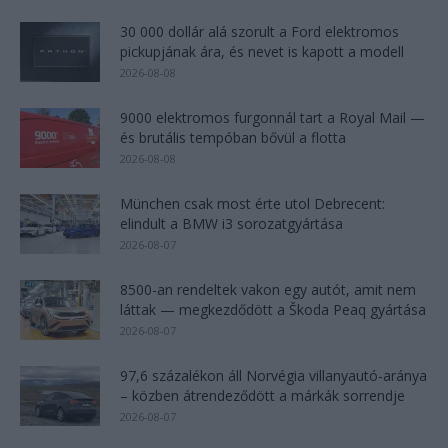
30 000 dollár alá szorult a Ford elektromos
pickupjának ára, és nevet is kapott a modell
2026-08-08
9000 elektromos furgonnál tart a Royal Mail —
és brutális tempóban bővül a flotta
2026-08-08
München csak most érte utol Debrecent:
elindult a BMW i3 sorozatgyártása
2026-08-07
8500-an rendeltek vakon egy autót, amit nem
láttak — megkezdődött a Škoda Peaq gyártása
2026-08-07
97,6 százalékon áll Norvégia villanyautó-aránya
– közben átrendeződött a márkák sorrendje
2026-08-07