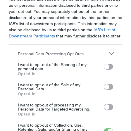
Hivatalos papírokban bukkant fel a
us or personal information disclosed to third parties prior to
Smart #2 – kiderült az ár és a
your opt-out. You may separately opt-out of the further
Elektromos
végsebesség is
autó
disclosure of your personal information by third parties on the
IAB’s list of downstream participants. This information may
Tesla: visszatért a régi árazás a magyar
also be disclosed by us to third parties on the
IAB’s List of
Supercharger-hálózaton
Downstream Participants
that may further disclose it to other
Elektromos
third parties.
autó
Personal Data Processing Opt Outs
I want to opt-out of the Sharing of my
personal data.
Opted In
I want to opt-out of the Sale of my
Personal Data.
Opted In
I want to opt-out of processing my
Personal Data for Targeted Advertising.
Opted In
I want to opt-out of Collection, Use,
Retention, Sale, and/or Sharing of my