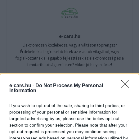
e-cars.hu
Elektromosan közlekedsz, vagy a váltáson töprengsz?
Érdekelnek a legfrissebb hírek az e-autók világából, vagy
foglalkoztatnak a legújabb fejlesztések az elektromosság és a
fenntarthatóság területén? Akkor jó helyen jársz!
e-cars.hu -
Do Not Process My Personal
Information
KAPCSOLÓDÓ CIKKEK
TÖBB A SZERZŐTŐL
If you wish to opt-out of the sale, sharing to third parties, or
A BYD hat szabadalommal készül a
processing of your personal or sensitive information for
2027-es szilárdtest-akkumulátor-
targeted advertising by us, please use the below opt-out
áttörésre
Akkumulátor
section to confirm your selection. Please note that after your
opt-out request is processed you may continue seeing
interest-based ads based on personal information utilized by