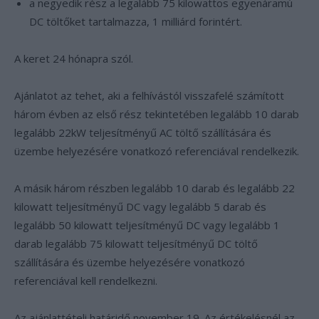
a negyedik rész a legalább 75 kilowattos egyenáramú
DC töltőket tartalmazza, 1 milliárd forintért.
A keret 24 hónapra szól.
Ajánlatot az tehet, aki a felhívástól visszafelé számított
három évben az első rész tekintetében legalább 10 darab
legalább 22kW teljesítményű AC töltő szállítására és
üzembe helyezésére vonatkozó referenciával rendelkezik.
A másik három részben legalább 10 darab és legalább 22
kilowatt teljesítményű DC vagy legalább 5 darab és
legalább 50 kilowatt teljesítményű DC vagy legalább 1
darab legalább 75 kilowatt teljesítményű DC töltő
szállítására és üzembe helyezésére vonatkozó
referenciával kell rendelkezni.
Az ajánlattételi határidő november 19. Az értékelésnél az