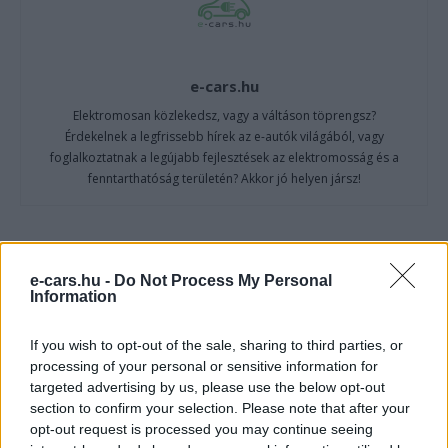
e-cars.hu
Elektromosan közlekedsz, vagy a váltáson töprengsz?
Érdekelnek a legfrissebb hírek az e-autók világából, vagy
foglalkoztatnak a legújabb fejlesztések az elektromosság és a
fenntarthatóság területén? Akkor jó helyen jársz!
KAPCSOLÓDÓ CIKKEK
TÖBB A SZERZŐTŐL
e-cars.hu -
Do Not Process My Personal
Information
Kína szigorú határt szabott: legfeljebb
5% lehet a hiba az elektromos autók
If you wish to opt-out of the sale, sharing to third parties, or
Elektromos
processing of your personal or sensitive information for
akkumulátor-kijelzőjén
autó
targeted advertising by us, please use the below opt-out
section to confirm your selection. Please note that after your
A Leapmotor átlépte a 100 ezres
opt-out request is processed you may continue seeing
álomhatárt, és lekörözte a Changant