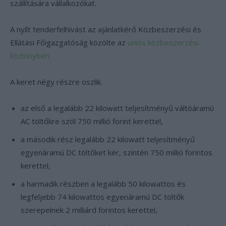
szállítására vállalkozókat.
A nyílt tenderfelhívást az ajánlatkérő Közbeszerzési és
Ellátási Főigazgatóság közölte az
uniós közbeszerzési
közlönyben.
A keret négy részre oszlik.
az első a legalább 22 kilowatt teljesítményű váltóáramú
AC töltőkre szól 750 millió forint kerettel,
a második rész legalább 22 kilowatt teljesítményű
egyenáramú DC töltőket kér, szintén 750 millió forintos
kerettel,
a harmadik részben a legalább 50 kilowattos és
legfeljebb 74 kilowattos egyenáramú DC töltők
szerepelnek 2 milliárd forintos kerettel,