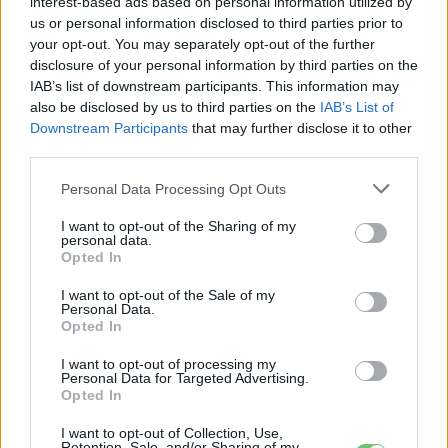
interest-based ads based on personal information utilized by
Elektromos
autó
us or personal information disclosed to third parties prior to
your opt-out. You may separately opt-out of the further
9 perc töltés, 450 kilométer hatótáv –
disclosure of your personal information by third parties on the
IAB’s list of downstream participants. This information may
ezzel indulhat harcba a Xpeng új
Elektromos
also be disclosed by us to third parties on the
IAB’s List of
szabadidő-autója Európában
autó
Downstream Participants
that may further disclose it to other
third parties.
Personal Data Processing Opt Outs
I want to opt-out of the Sharing of my
personal data.
Opted In
I want to opt-out of the Sale of my
Personal Data.
Opted In
I want to opt-out of processing my
Personal Data for Targeted Advertising.
Opted In
I want to opt-out of Collection, Use,
Retention, Sale, and/or Sharing of my