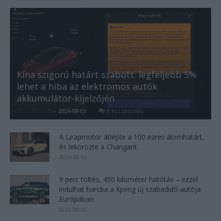
Kína szigorú határt szabott: legfeljebb 5%
lehet a hiba az elektromos autók
akkumulátor-kijelzőjén
Kovács Kata
-
2026-08-05
0 hozzászólás
A Leapmotor átlépte a 100 ezres álomhatárt,
és lekörözte a Changant
2026-08-05
9 perc töltés, 450 kilométer hatótáv – ezzel
indulhat harcba a Xpeng új szabadidő-autója
Európában
2026-08-05