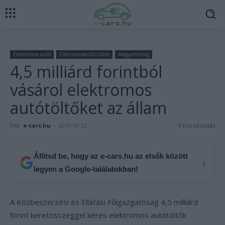
Elektromos autó
Elektromosautó-töltés
Magyarország
4,5 milliárd forintból
vásárol elektromos
autótöltőket az állam
Írta:
e-cars.hu
-
2019-10-22
0 hozzászólás
Állítsd be, hogy az e-cars.hu az elsők között
›
legyen a Google-találatokban!
A Közbeszerzési és Ellátási Főigazgatóság 4,5 milliárd
forint keretösszeggel keres elektromos autótöltők