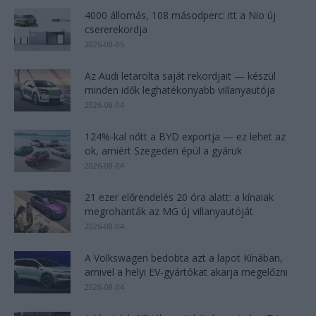
4000 állomás, 108 másodperc: itt a Nio új
csererekordja
2026-08-05
Az Audi letarolta saját rekordjait — készül
minden idők leghatékonyabb villanyautója
2026-08-04
124%-kal nőtt a BYD exportja — ez lehet az
ok, amiért Szegeden épül a gyáruk
2026-08-04
21 ezer előrendelés 20 óra alatt: a kínaiak
megrohanták az MG új villanyautóját
2026-08-04
A Volkswagen bedobta azt a lapot Kínában,
amivel a helyi EV-gyártókat akarja megelőzni
2026-08-04