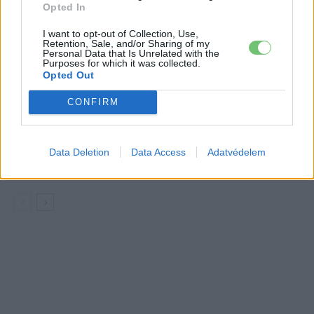
Opted In
BMW-nél – a németek fizetik meg az
árát
I want to opt-out of Collection, Use,
BMW
Retention, Sale, and/or Sharing of my
Personal Data that Is Unrelated with the
Purposes for which it was collected.
Debrecenben gyártják Európa
Opted Out
legkeresettebb villanyautóját, és alig
győzik a tempót
BMW
CONFIRM
560 km-rel jöhet a BMW kabriója, ahol
más gyártók sorra buktak
Data Deletion
Data Access
Adatvédelem
BMW