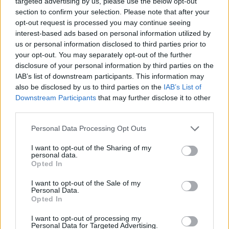
targeted advertising by us, please use the below opt-out
section to confirm your selection. Please note that after your
opt-out request is processed you may continue seeing
interest-based ads based on personal information utilized by
us or personal information disclosed to third parties prior to
your opt-out. You may separately opt-out of the further
disclosure of your personal information by third parties on the
IAB’s list of downstream participants. This information may
also be disclosed by us to third parties on the
IAB’s List of
Downstream Participants
that may further disclose it to other
third parties.
Personal Data Processing Opt Outs
Eriqo
Főállásban Informatikus kocka, de lelkében elkötelezett gamer,
I want to opt-out of the Sharing of my
personal data.
kütyü és immár e-autó rajongó!
Opted In
I want to opt-out of the Sale of my
Personal Data.
Opted In
KAPCSOLÓDÓ CIKKEK
TÖBB A SZERZŐTŐL
I want to opt-out of processing my
Personal Data for Targeted Advertising.
8000 munkahelyet visz el a válság a