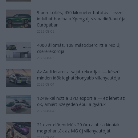
9 perc töltés, 450 kilométer hatótáv – ezzel
indulhat harcba a Xpeng új szabadidő-autója
Európában
2026-08-05
4000 állomás, 108 másodperc: itt a Nio új
csererekordja
2026-08-05
Az Audi letarolta saját rekordjait — készül
minden idők leghatékonyabb villanyautója
2026-08-04
124%-kal nőtt a BYD exportja — ez lehet az
ok, amiért Szegeden épül a gyáruk
2026-08-04
21 ezer előrendelés 20 óra alatt: a kínaiak
megrohanták az MG új villanyautóját
2026-08-04