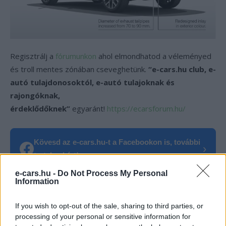
Regisztrálj a
fórumunkon
ahol elmondhatod a véleményed
és troll mentes zónában cseveghetünk.
“e-cars.hu club, e-
autó tulajdonosoktól, e-autó tulajoknak és
rajongóknak,
érdeklődőknek”
egyaránt!
https://ecarsforum.hu/
Kövesd az e-cars.hu-t a Facebookon is, további
›
tartalmakért!
e-cars.hu -
Do Not Process My Personal
Information
CÍMKÉK
BMW
BMW X1 xDrive25e
Plug-In Híbrid
X1
If you wish to opt-out of the sale, sharing to third parties, or
processing of your personal or sensitive information for