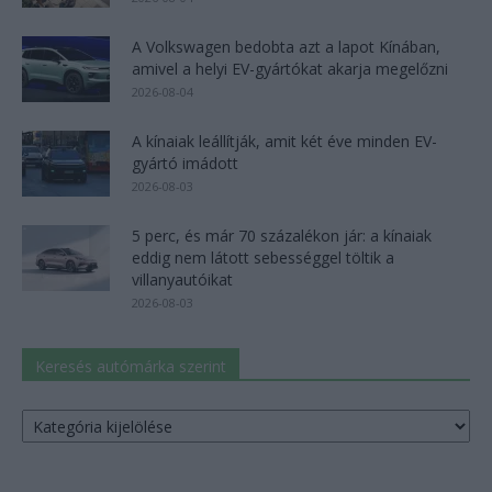
A Volkswagen bedobta azt a lapot Kínában,
amivel a helyi EV-gyártókat akarja megelőzni
2026-08-04
A kínaiak leállítják, amit két éve minden EV-
gyártó imádott
2026-08-03
5 perc, és már 70 százalékon jár: a kínaiak
eddig nem látott sebességgel töltik a
villanyautóikat
2026-08-03
Keresés autómárka szerint
Keresés
autómárka
szerint