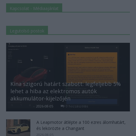
Kapcsolat - Médiaajánlat
Legutolsó postok
Kína szigorú határt szabott: legfeljebb 5%
lehet a hiba az elektromos autók
akkumulátor-kijelzőjén
Kovács Kata
-
2026-08-05
0 hozzászólás
A Leapmotor átlépte a 100 ezres álomhatárt,
és lekörözte a Changant
2026-08-05