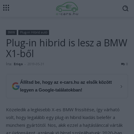
BMW
Plug-in Hibrid autó
Plug-in hibrid is lesz a BMW
X1-ből
Írta:
Eriqo
-
2019-05-31
0
Állítsd be, hogy az e-cars.hu az elsők között
›
legyen a Google-találatokban!
Közeledik a legkisebb X-es BMW frissítése, így várható
volt, hogy legalább egy plug-in hibrid kiadás belefér a
müncheni gyártótól. Nos, akik ezzel a hajtáslánccal várták
az újdonságot, azoknak jó hírrel szolgálhatunk: 2020-ban