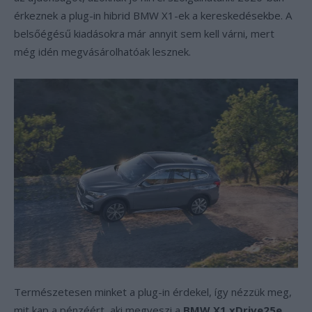
érkeznek a plug-in hibrid BMW X1-ek a kereskedésekbe. A
belsőégésű kiadásokra már annyit sem kell várni, mert
még idén megvásárolhatóak lesznek.
Természetesen minket a plug-in érdekel, így nézzük meg,
mit kap a pénzéért, aki megveszi a
BMW X1 xDrive25e