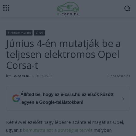
Elektromos autó
Opel
Június 4-én mutatják be a
teljesen elektromos Opel
Corsa-t
Írta:
e-cars.hu
-
2019-05-13
0 hozzászólás
Állítsd be, hogy az e-cars.hu az elsők között
›
legyen a Google-találatokban!
Két évvel ezelőtt nagy lépésre szánta el magát az Opel,
ugyanis
bemutatta azt a stratégiai tervét
melyben