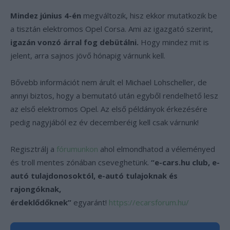
Mindez június 4-én
megváltozik, hisz ekkor mutatkozik be
a tisztán elektromos Opel Corsa. Ami az igazgató szerint,
igazán vonzó árral fog debütálni.
Hogy mindez mit is
jelent, arra sajnos jövő hónapig várnunk kell.
Bővebb információt nem árult el Michael Lohscheller, de
annyi biztos, hogy a bemutató után egyből rendelhető lesz
az első elektromos Opel. Az első példányok érkezésére
pedig nagyjából ez év decemberéig kell csak várnunk!
Regisztrálj a
fórumunkon
ahol elmondhatod a véleményed
és troll mentes zónában cseveghetünk.
“e-cars.hu club, e-
autó tulajdonosoktól, e-autó tulajoknak és
rajongóknak,
érdeklődőknek”
egyaránt!
https://ecarsforum.hu/