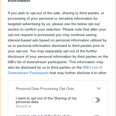
Information
Elektromosan közlekedsz, vagy a váltáson töprengsz?
Érdekelnek a legfrissebb hírek az e-autók világából, vagy
If you wish to opt-out of the sale, sharing to third parties, or
foglalkoztatnak a legújabb fejlesztések az elektromosság és a
processing of your personal or sensitive information for
fenntarthatóság területén? Akkor jó helyen jársz!
targeted advertising by us, please use the below opt-out
section to confirm your selection. Please note that after your
opt-out request is processed you may continue seeing
interest-based ads based on personal information utilized by
KAPCSOLÓDÓ CIKKEK
TÖBB A SZERZŐTŐL
us or personal information disclosed to third parties prior to
your opt-out. You may separately opt-out of the further
disclosure of your personal information by third parties on the
Porsche új vezére: jön az elektromos
IAB’s list of downstream participants. This information may
718, és marad a Taycan is
also be disclosed by us to third parties on the
IAB’s List of
Elektromos
autó
Downstream Participants
that may further disclose it to other
third parties.
Amíg Európa áramhiánytól tart, Texas
bevetett egy 500 MWh-s Tesla
Personal Data Processing Opt Outs
Elektromos
energiatárolót
autó
I want to opt-out of the Sharing of my
personal data.
Opted In
A Volkswagen csendben kínai
technológiára építi az elektromos