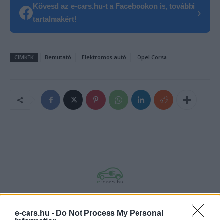
Kövesd az e-cars.hu-t a Facebookon is, további
›
tartalmakért!
CÍMKÉK
Bemutató
Elektromos autó
Opel Corsa
e-cars.hu
e-cars.hu -
Do Not Process My Personal