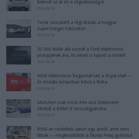
kiderült az ár és a végsebesség is
2026-08-08
Tesla: visszatért a régi árazás a magyar
Supercharger-hálózaton
2026-08-08
30 000 dollár alá szorult a Ford elektromos
pickupjának ára, és nevet is kapott a modell
2026-08-08
9000 elektromos furgonnál tart a Royal Mail —
és brutális tempóban bővül a flotta
2026-08-08
München csak most érte utol Debrecent:
elindult a BMW i3 sorozatgyártása
2026-08-07
8500-an rendeltek vakon egy autót, amit nem
láttak — megkezdődött a Škoda Peaq gyártása