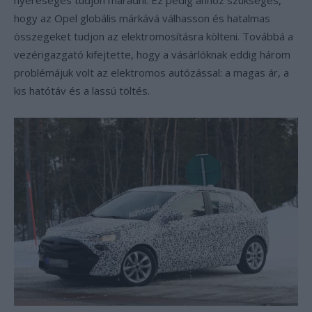
nyereséges tudjon maradni. Ez pedig ahhoz szükséges,
hogy az Opel globális márkává válhasson és hatalmas
összegeket tudjon az elektromosításra költeni. Továbbá a
vezérigazgató kifejtette, hogy a vásárlóknak eddig három
problémájuk volt az elektromos autózással: a magas ár, a
kis hatótáv és a lassú töltés.