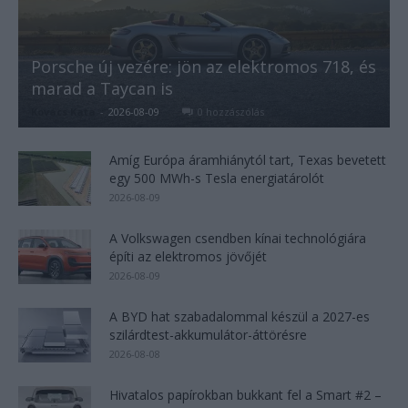
Porsche új vezére: jön az elektromos 718, és
marad a Taycan is
Kovács Kata
-
2026-08-09
0 hozzászólás
Amíg Európa áramhiánytól tart, Texas bevetett
egy 500 MWh-s Tesla energiatárolót
2026-08-09
A Volkswagen csendben kínai technológiára
építi az elektromos jövőjét
2026-08-09
A BYD hat szabadalommal készül a 2027-es
szilárdtest-akkumulátor-áttörésre
2026-08-08
Hivatalos papírokban bukkant fel a Smart #2 –