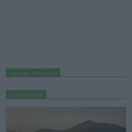
Kapcsolat - Médiaajánlat
Legutolsó postok