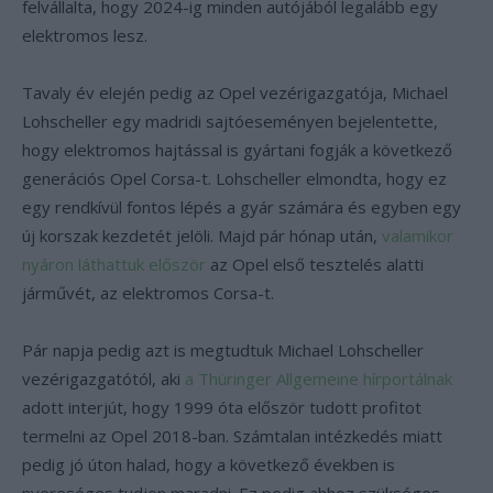
felvállalta, hogy 2024-ig minden autójából legalább egy
elektromos lesz.
Tavaly év elején pedig az Opel vezérigazgatója, Michael
Lohscheller egy madridi sajtóeseményen bejelentette,
hogy elektromos hajtással is gyártani fogják a következő
generációs Opel Corsa-t. Lohscheller elmondta, hogy ez
egy rendkívül fontos lépés a gyár számára és egyben egy
új korszak kezdetét jelöli. Majd pár hónap után,
valamikor
nyáron láthattuk először
az Opel első tesztelés alatti
járművét, az elektromos Corsa-t.
Pár napja pedig azt is megtudtuk Michael Lohscheller
vezérigazgatótól, aki
a Thüringer Allgemeine hírportálnak
adott interjút, hogy 1999 óta először tudott profitot
termelni az Opel 2018-ban. Számtalan intézkedés miatt
pedig jó úton halad, hogy a következő években is