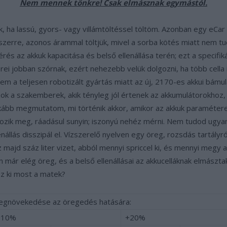
Nem mennek tönkre! Csak elmásznak egymástól.
ik, ha lassú, gyors- vagy villámtöltéssel töltöm. Azonban egy eC
szerre, azonos árammal töltjük, mivel a sorba kötés miatt nem t
rés az akkuk kapacitása és belső ellenállása terén; ezt a specifi
ei jobban szórnak, ezért nehezebb velük dolgozni, ha több cella
em a teljesen robotizált gyártás miatt az új, 2170-es akkui bám
k a szakemberek, akik tényleg jól értenek az akkumulátorokhoz, t
kább megmutatom, mi történik akkor, amikor az akkuk paramétere
tozik meg, ráadásul sunyin; iszonyú nehéz mérni. Nem tudod ugyani
llenállás disszipál el. Vízszerelő nyelven egy öreg, rozsdás tart
majd száz liter vizet, abból mennyi spriccel ki, és mennyi megy a 
m már elég öreg, és a belső ellenállásai az akkucelláknak elmászt
z ki most a matek?
 megnövekedése az öregedés hatására:
+10%
+20%