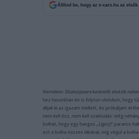
Állítsd be, hogy az e-cars.hu az elsők
Remélem
Shakespeare
kedvelői elnézik nek
hez hasonlóan én is folyton vívódom, hogy t
álljak ki az igazam mellett, és próbáljam ér
nem kell ész, nem kell szaktudás: elég néhány 
bolhát, hogy egy hangos „
Ugorj!
” parancs hal
ezt a bolha összes lábával, míg végül a bolha 