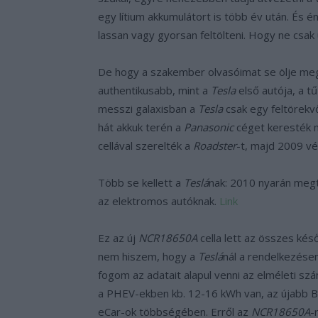
egy lítium akkumulátort is több év után. És 
lassan vagy gyorsan feltölteni. Hogy ne csak
De hogy a szakember olvasóimat se ölje meg a
authentikusabb, mint a
Tesla
első autója, a t
messzi galaxisban a
Tesla
csak egy feltörekvő
hát akkuk terén a
Panasonic
céget keresték m
cellával szerelték a
Roadster
-t, majd 2009 v
Több se kellett a
Teslá
nak: 2010 nyarán meg
az elektromos autóknak.
Link
Ez az új
NCR18650A
cella lett az összes kés
nem hiszem, hogy a
Teslá
nál a rendelkezése
fogom az adatait alapul venni az elméleti sz
a PHEV-ekben kb. 12-16 kWh van, az újabb BE
eCar-ok többségében. Erről az
NCR18650A
-