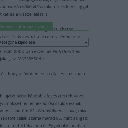
2026-08-07
ozsdásodó csövű víztartályt elkezdem slaggal
kát és a vízszerelést is.
Keresés autómárka szerint
atokkal! A forrás pedig mi is lehetne
ztezi. Tudvalevő, hogy réges-régen, egy
eresés
utómárka
hoz értettek, az akkumulátorokhoz nem. Így
erint
llákat. 2008-ban ezzel, az
NCR18650
-es
jukat, az
NCR18650A
-t.
Link
ék, hogy a jövőben ez a cella lesz az alapja
i újabb akkut később kifejlesztették. Mivel
gyümölcsét, én ennek az ősi szülőanyának
omos kisautóm 22 kWh-nyi ilyen akkuval; mivel
kötött cellák száma marad 96, mint az igazi
ért eltüntették a netről. Egyoldalas adatlap