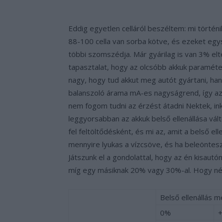
Eddig egyetlen celláról beszéltem: mi történ
88-100 cella van sorba kötve, és ezeket egy
többi szomszédja. Már gyárilag is van 3% elté
tapasztalat, hogy az olcsóbb akkuk paraméter
nagy, hogy tud akkut meg autót gyártani, han
balanszoló árama mA-es nagyságrend, így azo
nem fogom tudni az érzést átadni Nektek, in
leggyorsabban az akkuk belső ellenállása vál
fel feltöltődésként, és mi az, amit a belső e
mennyire lyukas a vízcsöve, és ha beleöntesz 
Játszunk el a gondolattal, hogy az én kisautó
míg egy másiknak 20% vagy 30%-al. Hogy né
Belső ellenállás
0%