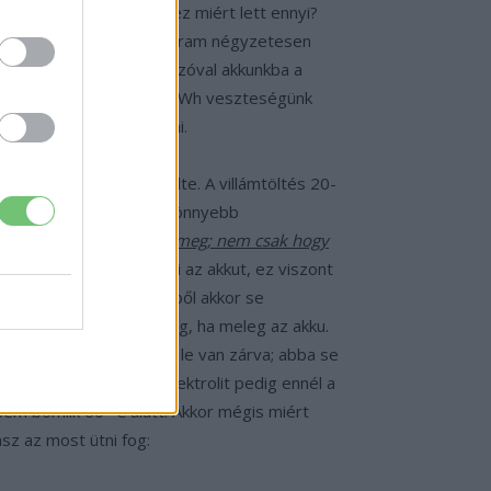
zteség miatt. És hogy ez miért lett ennyi?
 a szorzata, azaz itt az áram négyzetesen
 lesz a későbbiekben! Szóval akkunkba a
yomott 39Wh helyett, a 4,1Wh veszteségünk
k a tartályunkat tölteni.
n, 44-szeresére növelte. A villámtöltés 20-
edmények jönnek ki, a könnyebb
k szerint nagyon nem éri meg; nem csak hogy
hogy a melegedés megöli az akkut, ez viszont
a hidrogénből és oxigénből akkor se
 úgy zajlanak le, ha hideg, ha meleg az akku.
ökéletesen hermetikusan le van zárva; abba se
ozitív elektródon, az elektrolit pedig ennél a
m bomlik 60 °C alatt. Akkor mégis miért
sz az most ütni fog: