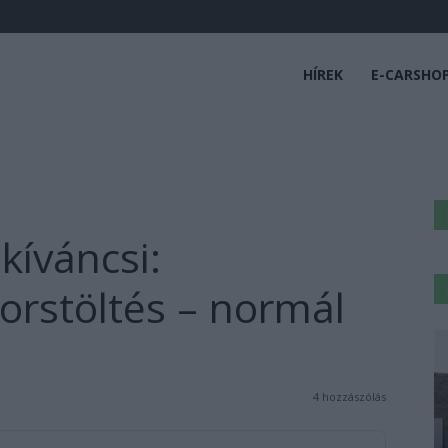
HÍREK
E-CARSHO
kíváncsi:
yorstöltés – normál
4 hozzászólás