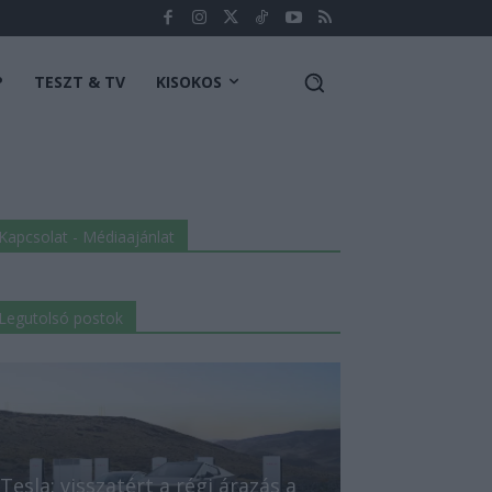
P
TESZT & TV
KISOKOS
Kapcsolat - Médiaajánlat
Legutolsó postok
Tesla: visszatért a régi árazás a