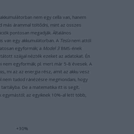
ar akkumulátorban nem egy cella van, hanem
ud más árammal töltődni, mint az összes
kációk pontosan megadják. Általános
 is van egy akkumulátorban. A
Tesla
nem attól
ulatosan egyformák; a
Model 3
BMS-ének
átott szájjal nézték ezeket az adatokat. Én
i nem egyformák; pl. mert már 5-8 évesek. A
s, mi az az energia rész, amit az akku vesz
ályról nem tudod ránézésre megmondani, hogy
tartályba. De a matematika itt is segít.
ak egymástól; az egyiknek 10%-al lett több,
+30%