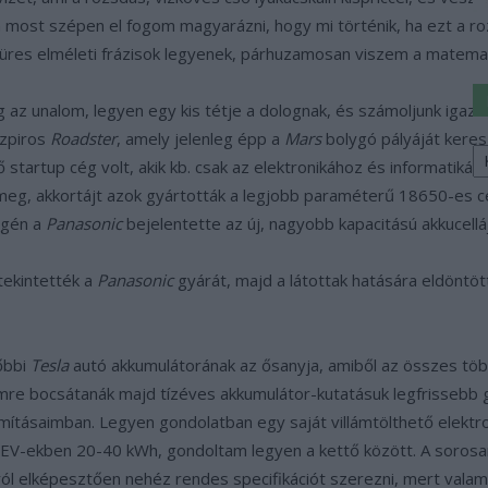
én most szépen el fogom magyarázni, hogy mi történik, ha ezt a r
 üres elméleti frázisok legyenek, párhuzamosan viszem a matemati
z unalom, legyen egy kis tétje a dolognak, és számoljunk igazi ad
űzpiros
Roadster
, amely jelenleg épp a
Mars
bolygó pályáját keres
K
a
 startup cég volt, akik kb. csak az elektronikához és informatiká
sz
eg, akkortájt azok gyártották a legjobb paraméterű 18650-es ce
égén a
Panasonic
bejelentette az új, nagyobb kapacitású akkucellá
tekintették a
Panasonic
gyárát, majd a látottak hatására eldöntött
őbbi
Tesla
autó akkumulátorának az ősanyja, amiből az összes több
mre bocsátanák majd tízéves akkumulátor-kutatásuk legfrissebb 
ámításaimban. Legyen gondolatban egy saját villámtölthető elektr
V-ekben 20-40 kWh, gondoltam legyen a kettő között. A sorosan 
ról elképesztően nehéz rendes specifikációt szerezni, mert valami