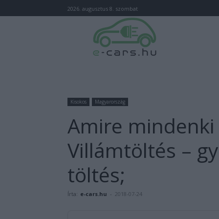
2026. augusztus 8. szombat
Kisokos
Magyarország
Amire mindenki 
Villámtöltés – g
töltés;
Írta:
e-cars.hu
-
2018-07-24