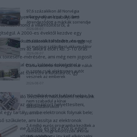
97,6 százalékon áll Norvégia
. Nincs ilyen vagy olyan szabály, ami
villanyautó-aránya – közben
átrendeződött a márkák sorrendje
i mást mond a villámtöltésről, a
2026-08-07
egítségül. A 2000-es évektől kezdve egy
n az ólomakkumulátorok töltésére, és egy
25 százalékkal sűrűbb energiát rejt
az európai szilárdtest-akkumulátor
tak tölteni az akkura előírt kb. 5-10 órás
2026-08-07
rok töltésére-mérésére, ami még nem jogosít
ulátorokkal én is, különös tekintettel a
Dánia utolérte Norvégiát: már náluk
is szinte csak elektromos autót
ormációkat szerezni a kutatásról, így
vesznek az emberek
2026-08-07
150 milliárd eurót bukhat Európa, ha
állásból álló összetett hálózatként tekintünk
nem szabadul a kínai
al fogom az akkumulátort helyettesíteni,
akkumulátoroktól
t egy tartály, amibe elektronok folynak bele;
2026-08-07
ő szűkülete, ami lassítja az elektronok
2,4 millió eurós programba kezdtek a
több benne a vízkő, és így a cső is egyre
németek, hogy lekörözzék a kínai
égként elfolyik. Valahogy így kell elképzelni
LFP-gyártókat