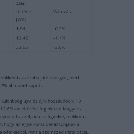
Akku
töltése
Változás:
[Wh]:
1,94
-0,2%
12,42
-1,1%
33,66
-3,6%
sökkenti az akkuba jutó energiát, mert
,2%-al többet kapott.
% különbség újra és újra hozzáadódik. 10
r 12,6%-os eltérést fog okozni. Magyarra
enyomod vízzel, oda se figyelve, mekkora a
esz, hogy az egyik koma demizsonjából a
ta pálinkádból, mint a szomszéd Pista bácsi…