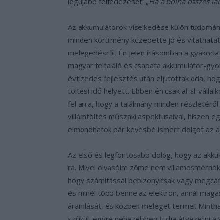
legújabb felfedezését: „
Ha a bolha összes lá
Az akkumulátorok viselkedése külön tudomány,
minden körülmény közepette jó és vitathatat
melegedésről. Én jelen írásomban a gyakorlat
magyar feltaláló és csapata akkumulátor-gyor
évtizedes fejlesztés után eljutottak oda, hog
töltési idő helyett. Ebben én csak al-al-vál
fel arra, hogy a találmány minden részletéről 
villámtöltés műszaki aspektusaival, hiszen e
elmondhatok pár kevésbé ismert dolgot az a
Az első és legfontosabb dolog, hogy az akkuk
rá. Mivel olvasóim zöme nem villamosmérnök, 
hogy számítással bebizonyítsak vagy megcáfolj
és minél több benne az elektron, annál magasa
áramlását, és közben meleget termel. Mintha 
szűkül, egyre nehezebben tudja átvezetni a vi