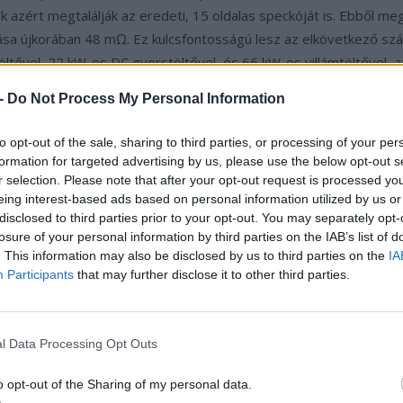
k azért megtalálják az eredeti, 15 oldalas speckóját is. Ebből me
lása újkorában 48 mΩ. Ez kulcsfontosságú lesz az elkövetkező s
ltővel, 22 kW-os DC gyorstöltővel, és 66 kW-os villámtöltővel, az
ti, hogy 3x-os árammal töltök, mint az akku Ah-ban mért kapacitása
 -
Do Not Process My Personal Information
to opt-out of the sale, sharing to third parties, or processing of your per
i normál töltővel? A 0,15C az 0,465A-es töltő-áramot jelent; az a
formation for targeted advertising by us, please use the below opt-out s
 Erről a BMS gondoskodik, hogy ne is tudjon ennél több rájutni; 
r selection. Please note that after your opt-out request is processed y
eing interest-based ads based on personal information utilized by us or
 rozsdás csövön kispriccelő „vízveszteség”, ami ebben az esetben
disclosed to third parties prior to your opt-out. You may separately opt-
kkuba a maradék jut, egy óra alatt 4,2V*0,46A= 1,95Wh helyett 
losure of your personal information by third parties on the IAB’s list of
. This information may also be disclosed by us to third parties on the
IA
Participants
that may further disclose it to other third parties.
. Ilyenkor 3,1A-el töltök, a 48mΩ-os fix belső ellenálláson már 
l Data Processing Opt Outs
y kis hűtés; vizes példánkban már kezd tócsává összeállni a rozsdá
o opt-out of the Sharing of my personal data.
, a veszteség 0,46 Wh. Még rosszabb a helyzet villámtöltés eset