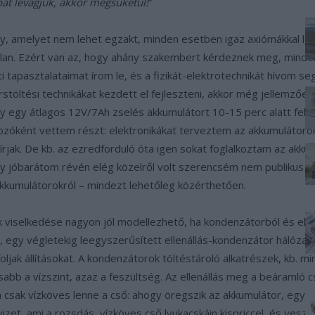
bát levágjuk, akkor megsüketül!
”
 amelyet nem lehet egzakt, minden esetben igaz axiómákkal leírni
lan. Ezért van az, hogy ahány szakembert kérdeznek meg, mindenk
i tapasztalataimat írom le, és a fizikát-elektrotechnikát hívom s
stöltési technikákat kezdett el fejleszteni, akkor még jellemzőe
y egy átlagos 12V/7Ah zselés akkumulátort 10-15 perc alatt fel tud
lalkozóként vettem részt: elektronikákat terveztem az akkumuláto
írjak. De kb. az ezredforduló óta igen sokat foglalkoztam az akkum
gy jóbarátom révén elég közelről volt szerencsém nem publikus inf
kkumulátorokról – mindezt lehetőleg közérthetően.
 viselkedése nagyon jól modellezhető, ha kondenzátorból és ellen
egy végletekig leegyszerűsített ellenállás-kondenzátor hálózatt
ak állításokat. A kondenzátorok töltéstároló alkatrészek, kb. min
bb a vízszint, azaz a feszültség. Az ellenállás meg a beáramló cs
csak vízköves lenne a cső: ahogy öregszik az akkumulátor, egyre 
zet, ami a rozsdás, vízköves cső lyukacskáin kispriccel, és vesztes