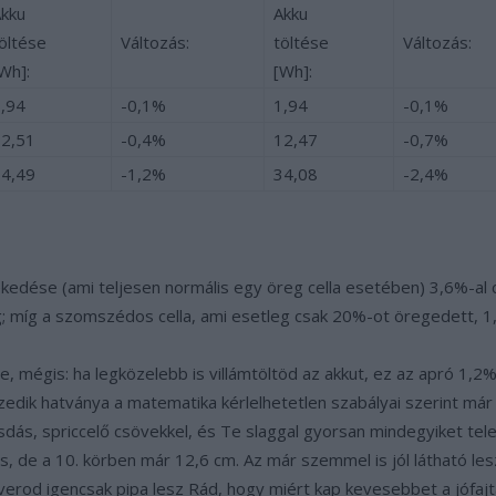
kku
Akku
öltése
Változás:
töltése
Változás:
Wh]:
[Wh]:
,94
-0,1%
1,94
-0,1%
2,51
-0,4%
12,47
-0,7%
4,49
-1,2%
34,08
-2,4%
kedése (ami teljesen normális egy öreg cella esetében) 3,6%-al c
; míg a szomszédos cella, ami esetleg csak 20%-ot öregedett, 1
e, mégis: ha legközelebb is villámtöltöd az akkut, ez az apró 1,2
zedik hatványa a matematika kérlelhetetlen szabályai szerint má
sdás, spriccelő csövekkel, és Te slaggal gyorsan mindegyiket tel
rés, de a 10. körben már 12,6 cm. Az már szemmel is jól látható l
haverod igencsak pipa lesz Rád, hogy miért kap kevesebbet a jófaj