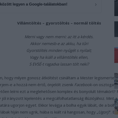
›
 között legyen a Google-találatokban!
Villámtöltés – gyorstöltés – normál töltés
Merni vagy nem merni: az itt a kérdés.
Akkor nemesb-e az akku, ha tűri
Gyorstöltés minden nyűgét s nyilait;
Vagy ha kiáll a villámtöltés ellen,
S EVSÉ-t ragadva lassan tölt neki?
em, hogy milyen gonosz átköltést csináltam a Mester legismerte
űrjem-e a hozzá nem értő, önjelölt zsenik
Facebook
-on osztogatot
thetően leírni ezt a meglehetősen komplex és bonyolult témakört? 
jól irányzott kijelentés a megcáfolhatatlanság illúziójához. Mint a 
latára ugorjon egyet. Ekkor levágja a bolha egyik lábát, de a bol
lábak híján nem ugrik, hiába is kiált rá hangosan, hogy „
Ugorj!
”. E