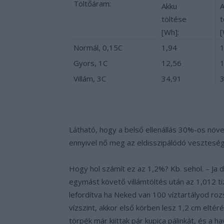
Töltőáram:
Akku
A
töltése
t
[Wh]:
[
Normál, 0,15C
1,94
1
Gyors, 1C
12,56
1
Villám, 3C
34,91
3
Látható, hogy a belső ellenállás 30%-os növe
ennyivel nő meg az eldisszipálódó veszteség
Hogy hol számít ez az 1,2%? Kb. sehol. – Ja d
egymást követő villámtöltés után az 1,012 ti
lefordítva ha Neked van 100 víztartályod roz
vízszint, akkor első körben lesz 1,2 cm elté
törpék már kiittak pár kupica pálinkát, és a 