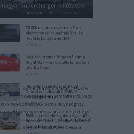
magyar Supercharger-hálózaton
Kovács Kata
-
2026-08-08
0 hozzászólás
30 000 dollár alá szorult a Ford
elektromos pickupjának ára, és
nevet is kapott a modell
2026-08-08
9000 elektromos furgonnál tart a
Royal Mail — és brutális tempóban
bővül a flotta
2026-08-08
München csak most érte utol
bb művéből, de annyira adta magát…
Hamlet
-
Debrecent: elindult a BMW i3
t alaptalan okosságait a villámtöltésről, vagy
sorozatgyártása
Nekik helyzeti előnyük van: a hülyeséghez
2026-08-07
viccbeli biológia-professzor, aki betanít egy
8500-an rendeltek vakon egy autót,
ha ugrik a parancsra. Szépen sorban megismétli
amit nem láttak — megkezdődött a
Škoda Peaq gyártása
rre előszedi a jegyzetfüzetét, és beírja a
2026-08-07