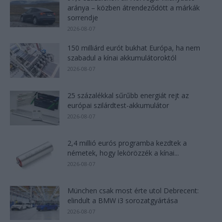
aránya – közben átrendeződött a márkák
sorrendje
2026-08-07
150 milliárd eurót bukhat Európa, ha nem
szabadul a kínai akkumulátoroktól
2026-08-07
25 százalékkal sűrűbb energiát rejt az
európai szilárdtest-akkumulátor
2026-08-07
2,4 millió eurós programba kezdtek a
németek, hogy lekörözzék a kínai...
2026-08-07
München csak most érte utol Debrecent:
elindult a BMW i3 sorozatgyártása
2026-08-07