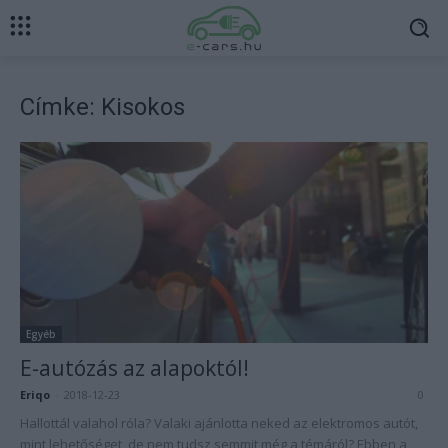
Címke: Kisokos
Egyéb
E-autózás az alapoktól!
Eriqo
-
2018-12-23
0
Hallottál valahol róla? Valaki ajánlotta neked az elektromos autót,
mint lehetőséget, de nem tudsz semmit még a témáról? Ebben a