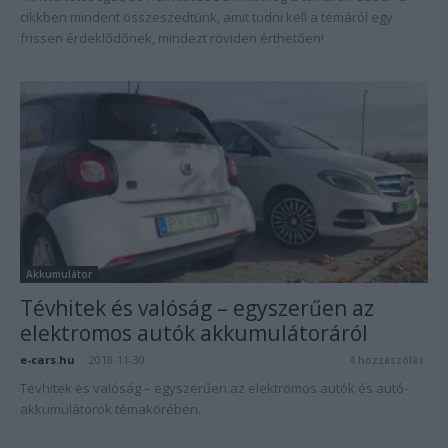
cikkben mindent összeszedtünk, amit tudni kell a témáról egy
frissen érdeklődőnek, mindezt röviden érthetően!
Akkumulátor
Tévhitek és valóság – egyszerűen az
elektromos autók akkumulátoráról
e-cars.hu
-
2018-11-30
4 hozzászólás
Tévhitek és valóság – egyszerűen az elektromos autók és autó-
akkumulátorok témakörében.