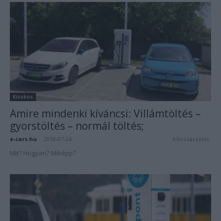
Kisokos
Amire mindenki kíváncsi: Villámtöltés –
gyorstöltés – normál töltés;
e-cars.hu
-
2018-07-24
4 hozzászólás
Mit? Hogyan? Miképp?