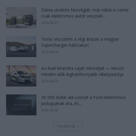
Dánia utolérte Norvégiát: már náluk is szinte
csak elektromos autót vesznek...
2026-08-07
Tesla: visszatért a régi árazás a magyar
Supercharger-hálózaton
2026-08-08
Az Audi letarolta saját rekordjait — készül
minden idők leghatékonyabb villanyautója
2026-08-04
30 000 dollár alá szorult a Ford elektromos
pickupjának ára, és...
2026-08-08
Továbbiak