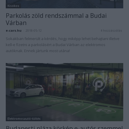
Kisokos
Parkolás zöld rendszámmal a Budai
Várban
e-cars.hu
-
2018-05-12
4 hozzászólás
Sokakban felmerült a kérdés, hogy miképp lehet behajtani illetve
kell-e fizetni a parkolásért a Budai Várban az elektromos
autóknak. Ennek jártunk most utána!
Elektromosautó-töltés
Budapesti pláza körkép e-autós szemmel