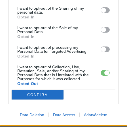
működik az átírás?
I want to opt-out of the Sharing of my
Eriqo
-
2018-03-15
3 hozzászólás
personal data.
Opted In
Vásárolnál egy használt elektromos autót, de nem vagy biztos az
átírás feltételeiben? Összeszedtük egy cikkben, mi a teendő
I want to opt-out of the Sale of my
ilyenkor.
Personal Data.
Opted In
I want to opt-out of processing my
Personal Data for Targeted Advertising.
Opted In
I want to opt-out of Collection, Use,
Retention, Sale, and/or Sharing of my
Personal Data that Is Unrelated with the
Purposes for which it was collected.
Opted Out
CONFIRM
Egyéb
A belsőégésű motorok kimúlásának
nyomában
Data Deletion
Data Access
Adatvédelem
Eriqo
-
2017-11-14
0 hozzászólás