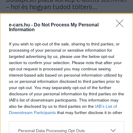
– hol és hogyan tudod tölteni...
Eriqo
-
2018-05-10
1 hozzászólás
Elugranál bevásárolni, vagy nem budapestiként meglátogatnád a
e-cars.hu -
Do Not Process My Personal
város számos plázája, vagy bevásárlóközpontja közül
Information
valamelyiket? Ha van elektromos autód, olvasd el ezt a cikket, mert
ha nem vagy biztos, hogy melyik bevásárlóközpontban hogyan
If you wish to opt-out of the sale, sharing to third parties, or
tudsz tölteni, itt megtalálod!
processing of your personal or sensitive information for
targeted advertising by us, please use the below opt-out
section to confirm your selection. Please note that after your
opt-out request is processed you may continue seeing
interest-based ads based on personal information utilized by
us or personal information disclosed to third parties prior to
your opt-out. You may separately opt-out of the further
disclosure of your personal information by third parties on the
IAB’s list of downstream participants. This information may
also be disclosed by us to third parties on the
IAB’s List of
Downstream Participants
that may further disclose it to other
Magyarország
third parties.
Használt e-autó vásárlás: Hogyan
Personal Data Processing Opt Outs