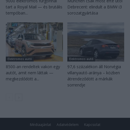
9000 elektromos furgonnál
München csak most érte utol
tart a Royal Mail — és brutális
Debrecent: elindult a BMW i3
tempóban...
sorozatgyártása
Elektromos autó
Elektromos autó
8500-an rendeltek vakon egy
97,6 százalékon áll Norvégia
autót, amit nem láttak —
villanyautó-aránya – közben
megkezdődött a...
átrendeződött a márkák
sorrendje
Médiaajánlat
Adatvédelem
Kapcsolat