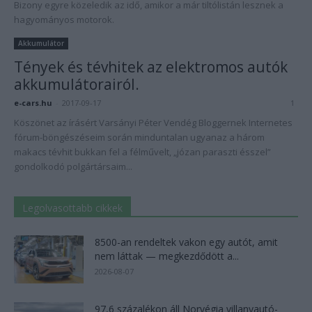
Bizony egyre közeledik az idő, amikor a már tiltólistán lesznek a
hagyományos motorok.
Akkumulátor
Tények és tévhitek az elektromos autók
akkumulátorairól.
e-cars.hu
-
2017-09-17
1
Köszönet az írásért Varsányi Péter Vendég Bloggernek Internetes
fórum-böngészéseim során minduntalan ugyanaz a három
makacs tévhit bukkan fel a félművelt, „józan paraszti ésszel”
gondolkodó polgártársaim...
Legolvasottabb cikkek
8500-an rendeltek vakon egy autót, amit
nem láttak — megkezdődött a...
2026-08-07
97,6 százalékon áll Norvégia villanyautó-