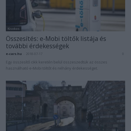
Kisokos
Összesítés: e-Mobi töltők listája és
további érdekességek
e-cars.hu
-
2018-07-17
0
Egy összesítő cikk keretén belül összeszedtük az összes
használható e-Mobi töltőt és néhány érdekességet.