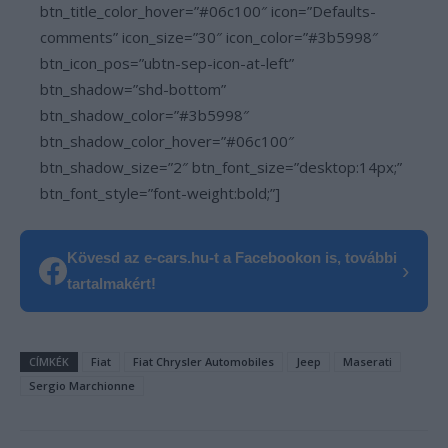
btn_title_color_hover=”#06c100″ icon=”Defaults-
comments” icon_size=”30″ icon_color=”#3b5998″
btn_icon_pos=”ubtn-sep-icon-at-left”
btn_shadow=”shd-bottom”
btn_shadow_color=”#3b5998″
btn_shadow_color_hover=”#06c100″
btn_shadow_size=”2″ btn_font_size=”desktop:14px;”
btn_font_style=”font-weight:bold;”]
Kövesd az e-cars.hu-t a Facebookon is, további
›
tartalmakért!
CÍMKÉK
Fiat
Fiat Chrysler Automobiles
Jeep
Maserati
Sergio Marchionne