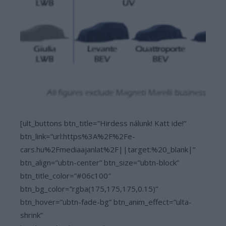
[ult_buttons btn_title=”Hirdess nálunk! Katt ide!”
btn_link=”url:https%3A%2F%2Fe-
cars.hu%2Fmediaajanlat%2F||target:%20_blank|”
btn_align=”ubtn-center” btn_size=”ubtn-block”
btn_title_color=”#06c100″
btn_bg_color=”rgba(175,175,175,0.15)”
btn_hover=”ubtn-fade-bg” btn_anim_effect=”ulta-
shrink”