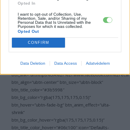
Opted In
I want to opt-out of Collection, Use,
Retention, Sale, and/or Sharing of my
Personal Data that Is Unrelated with the
Purposes for which it was collected.
Opted Out
CONFIRM
[ult_buttons btn_title=”Ide kattintva követhetsz
Data Deletion
Data Access
Adatvédelem
minket a Facebookon is!”
btn_link=”url:https%3A%2F%2Fwww.facebook.com%2Fecar
btn_align=”ubtn-center” btn_size=”ubtn-block”
btn_title_color=”#3b5998″
btn_bg_color=”rgba(175,175,175,0.15)”
btn_hover=”ubtn-fade-bg” btn_anim_effect=”ulta-
shrink”
btn_bg_color_hover=”rgba(175,175,175,0.15)”
btn_title_color_hover=”#06c100″ icon=”Defaults-