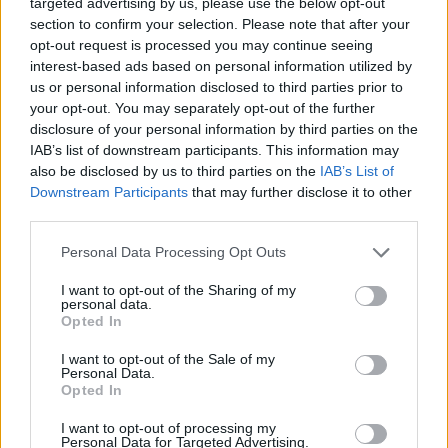
targeted advertising by us, please use the below opt-out
section to confirm your selection. Please note that after your
opt-out request is processed you may continue seeing
interest-based ads based on personal information utilized by
A legérdekesebb rész pedig most következik, ahol
us or personal information disclosed to third parties prior to
your opt-out. You may separately opt-out of the further
látható, hogy milyen tisztán elektromos autókat akar
disclosure of your personal information by third parties on the
piacra dobni az FCA 2020-ig.
IAB’s list of downstream participants. This information may
also be disclosed by us to third parties on the
IAB’s List of
Downstream Participants
that may further disclose it to other
third parties.
Personal Data Processing Opt Outs
I want to opt-out of the Sharing of my
personal data.
Opted In
I want to opt-out of the Sale of my
Personal Data.
Opted In
I want to opt-out of processing my
Personal Data for Targeted Advertising.