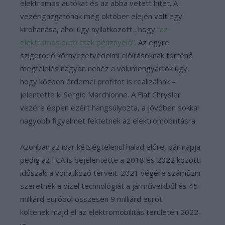
elektromos autókat és az abba vetett hitet. A
vezérigazgatónak még október elején volt egy
kirohanása, ahol úgy nyilatkozott , hogy
“az
elektromos autó csak pénznyelő”.
Az egyre
szigorodó környezetvédelmi előírásoknak történő
megfelelés nagyon nehéz a volumengyártók úgy,
hogy közben érdemei profitot is realizálnak –
jelentette ki Sergio Marchionne. A Fiat Chrysler
vezére éppen ezért hangsúlyozta, a jövőben sokkal
nagyobb figyelmet fektetnek az elektromobilitásra.
Azonban az ipar kétségtelenül halad előre, pár napja
pedig az FCA is bejelentette a 2018 és 2022 közötti
időszakra vonatkozó terveit. 2021 végére száműzni
szeretnék a dízel technológiát a járműveikből és 45
milliárd euróból összesen 9 milliárd eurót
költenek majd el az elektromobilitás területén 2022-