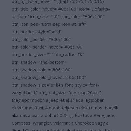
btn_bg_color_hover=”rgba(175,175,175,0.15)”
btn_title_color_hover=”#06c100″ icon=”Defaults-
bullhorn” icon_size=”40″ icon_color=”#06c100″
btn_icon_pos=”ubtn-sep-icon-at-left”
btn_border_style=”solid”
btn_color_border=”#06c100″
btn_color_border_hover=”#06c100″
btn_border_size=”1″ btn_radius=”3″
btn_shadow=”shd-bottom”
btn_shadow_color=”#06c100″
btn_shadow_color_hover=”#06c100″
btn_shadow_size=”5″ btn_font_style=”font-
weight:bold;” btn_font_size=”desktop:20px;”]
Meglepő módon a Jeep-et akarják a legjobban
elektromosítani. 4 darab teljesen elektromos modellt
akarnak a piacra dobni 2022-ig. Köztük a Renegade,
Compass, Wrangler, valamint a Cherokee vagy a
Grand Commander kaphat elektromos meghajtást.