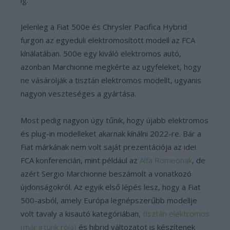
ig.
Jelenleg a Fiat 500e és Chrysler Pacifica Hybrid
furgon az egyedüli elektromosított modell az FCA
kínálatában. 500e egy kiváló elektromos autó,
azonban Marchionne megkérte az ügyfeleket, hogy
ne vásárolják a tisztán elektromos modellt, ugyanis
nagyon veszteséges a gyártása.
Most pedig nagyon úgy tűnik, hogy újabb elektromos
és plug-in modelleket akarnak kínálni 2022-re. Bár a
Fiat márkának nem volt saját prezentációja az idei
FCA konferencián, mint például az
Alfa Romeonak
, de
azért Sergio Marchionne beszámolt a vonatkozó
újdonságokról. Az egyik első lépés lesz, hogy a Fiat
500-asból, amely Európa legnépszerűbb modellje
volt tavaly a kisautó kategóriában,
tisztán elektromos
(már írtunk róla)
és hibrid változatot is készítenek