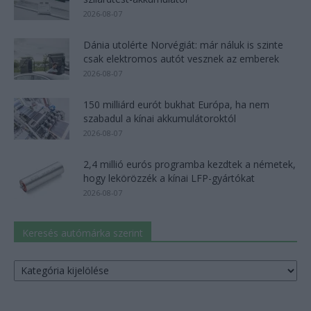
2026-08-07
Dánia utolérte Norvégiát: már náluk is szinte
csak elektromos autót vesznek az emberek
2026-08-07
150 milliárd eurót bukhat Európa, ha nem
szabadul a kínai akkumulátoroktól
2026-08-07
2,4 millió eurós programba kezdtek a németek,
hogy lekörözzék a kínai LFP-gyártókat
2026-08-07
Keresés autómárka szerint
Keresés
autómárka
szerint