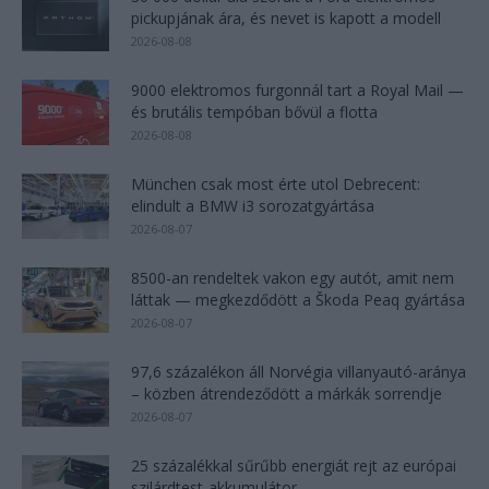
pickupjának ára, és nevet is kapott a modell
2026-08-08
9000 elektromos furgonnál tart a Royal Mail —
és brutális tempóban bővül a flotta
2026-08-08
München csak most érte utol Debrecent:
elindult a BMW i3 sorozatgyártása
2026-08-07
8500-an rendeltek vakon egy autót, amit nem
láttak — megkezdődött a Škoda Peaq gyártása
2026-08-07
97,6 százalékon áll Norvégia villanyautó-aránya
– közben átrendeződött a márkák sorrendje
2026-08-07
25 százalékkal sűrűbb energiát rejt az európai
szilárdtest-akkumulátor