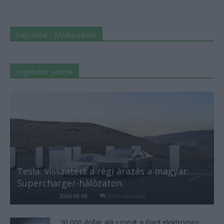
Kapcsolat - Médiaajánlat
Legutolsó postok
Tesla: visszatért a régi árazás a magyar
Supercharger-hálózaton
Kovács Kata
-
2026-08-08
0 hozzászólás
30 000 dollár alá szorult a Ford elektromos