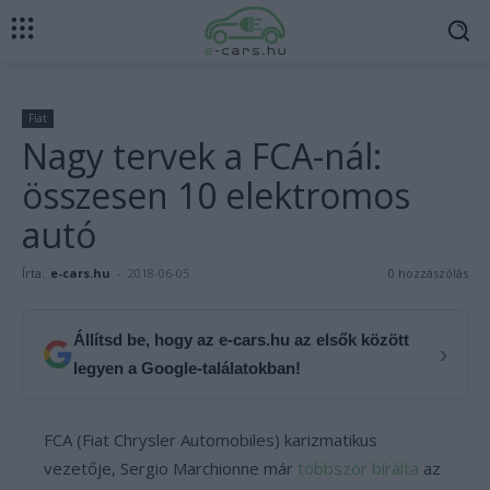
Fiat
Nagy tervek a FCA-nál:
összesen 10 elektromos
autó
Írta:
e-cars.hu
-
2018-06-05
0 hozzászólás
Állítsd be, hogy az e-cars.hu az elsők között
›
legyen a Google-találatokban!
FCA (Fiat Chrysler Automobiles) karizmatikus
vezetője, Sergio Marchionne már
többször bírálta
az