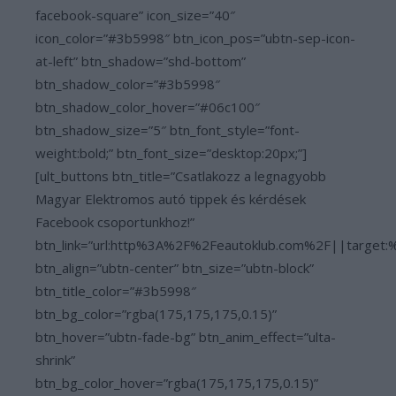
facebook-square” icon_size=”40″
icon_color=”#3b5998″ btn_icon_pos=”ubtn-sep-icon-
at-left” btn_shadow=”shd-bottom”
btn_shadow_color=”#3b5998″
btn_shadow_color_hover=”#06c100″
btn_shadow_size=”5″ btn_font_style=”font-
weight:bold;” btn_font_size=”desktop:20px;”]
[ult_buttons btn_title=”Csatlakozz a legnagyobb
Magyar Elektromos autó tippek és kérdések
Facebook csoportunkhoz!”
btn_link=”url:http%3A%2F%2Feautoklub.com%2F||target:
btn_align=”ubtn-center” btn_size=”ubtn-block”
btn_title_color=”#3b5998″
btn_bg_color=”rgba(175,175,175,0.15)”
btn_hover=”ubtn-fade-bg” btn_anim_effect=”ulta-
shrink”
btn_bg_color_hover=”rgba(175,175,175,0.15)”