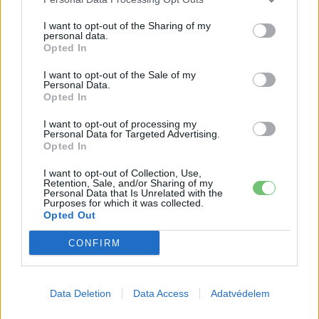
9 perc töltés, 450 kilométer hatótáv – ezzel
indulhat harcba a...
I want to opt-out of the Sharing of my
personal data.
2026-08-05
Opted In
I want to opt-out of the Sale of my
21 ezer előrendelés 20 óra alatt: a kínaiak
Personal Data.
megrohanták az MG...
Opted In
2026-08-04
I want to opt-out of processing my
Personal Data for Targeted Advertising.
A Leapmotor átlépte a 100 ezres
Opted In
álomhatárt, és lekörözte a Changant
I want to opt-out of Collection, Use,
2026-08-05
Retention, Sale, and/or Sharing of my
Personal Data that Is Unrelated with the
Purposes for which it was collected.
A Volkswagen bedobta azt a lapot Kínában,
Opted Out
amivel a helyi EV-gyártókat...
CONFIRM
2026-08-04
Az Audi letarolta saját rekordjait — készül
Data Deletion
Data Access
Adatvédelem
minden idők leghatékonyabb villanyautója
2026-08-04