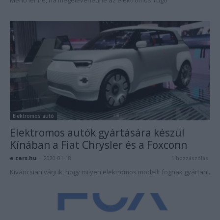
Menő lenne, ha megelevenedne az elektromos Yugo
Elektromos autó
Elektromos autók gyártására készül
Kínában a Fiat Chrysler és a Foxconn
e-cars.hu
-
2020-01-18
1 hozzászólás
Kíváncsian várjuk, hogy milyen elektromos modellt fognak gyártani.