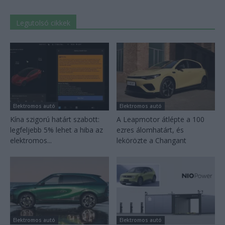
Legutolsó cikkek
Elektromos autó
Elektromos autó
Kína szigorú határt szabott:
A Leapmotor átlépte a 100
legfeljebb 5% lehet a hiba az
ezres álomhatárt, és
elektromos...
lekörözte a Changant
Elektromos autó
Elektromos autó