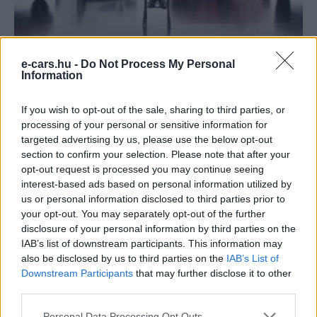
Fiat
Sergio Marchionne – pár szó az
e-cars.hu -
Do Not Process My Personal
Information
elektromosításról
e-cars.hu
-
2018-01-16
0 hozzászólás
If you wish to opt-out of the sale, sharing to third parties, or
FCA (Fiat Chrysler Automobiles) karizmatikus vezetője, Sergio
processing of your personal or sensitive information for
Marchionne ismertette a vállalat jövőjét az elektromosítás terén
targeted advertising by us, please use the below opt-out
a Detroit Motor Show-n. A vezérigazgatónak még október elején
section to confirm your selection. Please note that after your
volt egy kirohanása, ahol úgy nyilatkozott , hogy "az elektromos
opt-out request is processed you may continue seeing
autó csak pénznyelő".
interest-based ads based on personal information utilized by
us or personal information disclosed to third parties prior to
your opt-out. You may separately opt-out of the further
Legolvasottabb cikkek
disclosure of your personal information by third parties on the
IAB’s list of downstream participants. This information may
Kína szigorú határt szabott: legfeljebb 5%
also be disclosed by us to third parties on the
IAB’s List of
lehet a hiba az elektromos...
Downstream Participants
that may further disclose it to other
third parties.
2026-08-05
Personal Data Processing Opt Outs