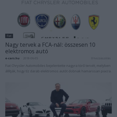
Fiat
Nagy tervek a FCA-nál: összesen 10
elektromos autó
e-cars.hu
-
2018-06-05
0 hozzászólás
Fiat Chrysler Automobiles bejelentette nagyra törő tervét, melyben
állítják, hogy tíz darab elektromos autót dobnak hamarosan piacra.