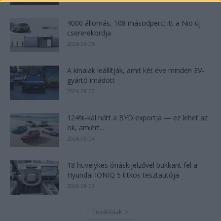
4000 állomás, 108 másodperc: itt a Nio új
csererekordja
2026-08-05
A kínaiak leállítják, amit két éve minden EV-
gyártó imádott
2026-08-03
124%-kal nőtt a BYD exportja — ez lehet az
ok, amiért...
2026-08-04
18 hüvelykes óriáskijelzővel bukkant fel a
Hyundai IONIQ 5 titkos tesztautója
2026-08-03
Továbbiak