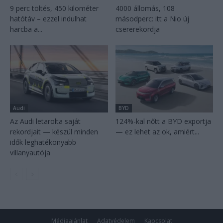
9 perc töltés, 450 kilométer
4000 állomás, 108
hatótáv – ezzel indulhat
másodperc: itt a Nio új
harcba a...
csererekordja
Audi
BYD
Az Audi letarolta saját
124%-kal nőtt a BYD exportja
rekordjait — készül minden
— ez lehet az ok, amiért...
idők leghatékonyabb
villanyautója
Médiaajánlat
Adatvédelem
Kapcsolat