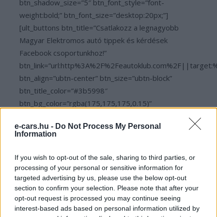
btn_shadow_size=”5″ btn_font_style=”font-
weight:bold;” btn_font_size=”desktop:20px;”]
[ult_buttons btn_title=”Csatlakozz a legnagyobb
Magyar Elektromos autó tippek és kérdések
Facebook csoportunkhoz!”
btn_link=”url:http%3A%2F%2Feautoklub.com%2F||target:
btn_align=”ubtn-center” btn_size=”ubtn-block”
btn_title_color=”#3b5998″
btn_bg_color=”rgba(175,175,175,0.15)”
btn_hover=”ubtn-fade-bg” btn_anim_effect=”ulta-
e-cars.hu -
Do Not Process My Personal
shrink”
Information
btn_bg_color_hover=”rgba(175,175,175,0.15)”
btn_title_color_hover=”#06c100″ icon=”Defaults-
If you wish to opt-out of the sale, sharing to third parties, or
comments” icon_size=”30″ icon_color=”#3b5998″
processing of your personal or sensitive information for
targeted advertising by us, please use the below opt-out
btn_icon_pos=”ubtn-sep-icon-at-left”
section to confirm your selection. Please note that after your
btn_shadow=”shd-bottom”
opt-out request is processed you may continue seeing
btn_shadow_color=”#3b5998″
interest-based ads based on personal information utilized by
btn_shadow_color_hover=”#06c100″