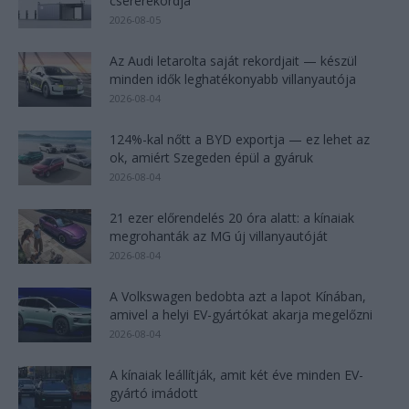
csererekordja
2026-08-05
Az Audi letarolta saját rekordjait — készül
minden idők leghatékonyabb villanyautója
2026-08-04
124%-kal nőtt a BYD exportja — ez lehet az
ok, amiért Szegeden épül a gyáruk
2026-08-04
21 ezer előrendelés 20 óra alatt: a kínaiak
megrohanták az MG új villanyautóját
2026-08-04
A Volkswagen bedobta azt a lapot Kínában,
amivel a helyi EV-gyártókat akarja megelőzni
2026-08-04
A kínaiak leállítják, amit két éve minden EV-
gyártó imádott