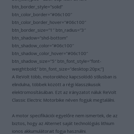
btn_border_style=”solid”
btn_color_border=”#06c100″
btn_color_border_hover=”#06c100″
btn_border_size=”1″ btn_radius=”3″
btn_shadow=”shd-bottom”
btn_shadow_color=”#06c100″
btn_shadow_color_hover=”#06c100″
btn_shadow_size=”5″ btn_font_style=”font-
weight:bold;” btn_font_size=”desktop:20px;”]
A ReVolt több, motorokhoz kapcsolódó stílusban is
elindulna, többek között a régi klasszikusok
elektromosításában. Ezt az irányzatot náluk ReVolt
Classic Electric Motorbike néven fogjuk megtalálni.
A motor specifikációi egyelőre nem ismertek, de az
biztos, hogy az Alternet saját technológiás lithium
ionos akkumulátorait fogja használni.