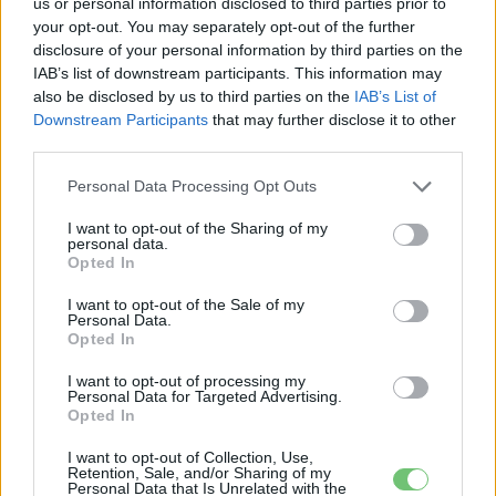
us or personal information disclosed to third parties prior to
btn_shadow_size=”2″ btn_font_size=”desktop:14px;”
your opt-out. You may separately opt-out of the further
disclosure of your personal information by third parties on the
btn_font_style=”font-weight:bold;”]
IAB’s list of downstream participants. This information may
also be disclosed by us to third parties on the
IAB’s List of
Downstream Participants
that may further disclose it to other
Kövesd az e-cars.hu-t a Facebookon is, további
›
third parties.
tartalmakért!
Personal Data Processing Opt Outs
I want to opt-out of the Sharing of my
personal data.
CÍMKÉK
BMW
BMW R71
Elektromos motor
ReVolt
Opted In
I want to opt-out of the Sale of my
Personal Data.
Opted In
I want to opt-out of processing my
Personal Data for Targeted Advertising.
Opted In
I want to opt-out of Collection, Use,
Retention, Sale, and/or Sharing of my
Personal Data that Is Unrelated with the