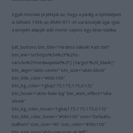
Egyik mostani prjektjük az, hogy a pedig a nyitóképen
is látható 1938-as BMW R71-et varázsolják újjá, igaz
a projekt alapját adó motor sajnos egy kínai replika.
[ult_buttons btn_title=”Hirdess nálunk! Katt ide!”
btn_link=”url:https%3A%2F%2Fe-
cars.hu%2Fmediaajanlat%2F||target:%20_blank|”
btn_align=”ubtn-center” btn_size=”ubtn-block”
btn_title_color=”#06c100″
btn_bg_color=”rgba(175,175,175,0.15)”
btn_hover=”ubtn-fade-bg” btn_anim_effect=”ulta-
shrink”
btn_bg_color_hover=”rgba(175,175,175,0.15)”
btn_title_color_hover=”#06c100″ icon=”Defaults-
bullhorn” icon_size=”40″ icon_color=”#06c100″
btn_icon_pos=”ubtn-sep-icon-at-left”