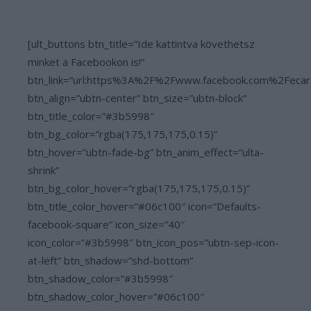
[ult_buttons btn_title=”Ide kattintva követhetsz
minket a Facebookon is!”
btn_link=”url:https%3A%2F%2Fwww.facebook.com%2Fecar
btn_align=”ubtn-center” btn_size=”ubtn-block”
btn_title_color=”#3b5998″
btn_bg_color=”rgba(175,175,175,0.15)”
btn_hover=”ubtn-fade-bg” btn_anim_effect=”ulta-
shrink”
btn_bg_color_hover=”rgba(175,175,175,0.15)”
btn_title_color_hover=”#06c100″ icon=”Defaults-
facebook-square” icon_size=”40″
icon_color=”#3b5998″ btn_icon_pos=”ubtn-sep-icon-
at-left” btn_shadow=”shd-bottom”
btn_shadow_color=”#3b5998″
btn_shadow_color_hover=”#06c100″