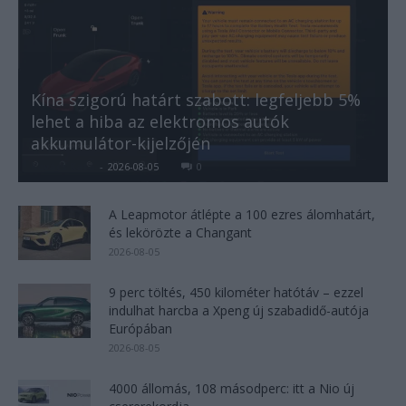
Kína szigorú határt szabott: legfeljebb 5%
lehet a hiba az elektromos autók
akkumulátor-kijelzőjén
Kovács Kata
-
2026-08-05
0
A Leapmotor átlépte a 100 ezres álomhatárt,
és lekörözte a Changant
2026-08-05
9 perc töltés, 450 kilométer hatótáv – ezzel
indulhat harcba a Xpeng új szabadidő-autója
Európában
2026-08-05
4000 állomás, 108 másodperc: itt a Nio új