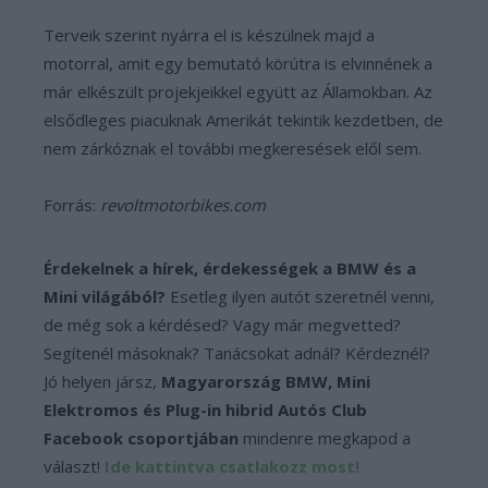
Terveik szerint nyárra el is készülnek majd a
motorral, amit egy bemutató körútra is elvinnének a
már elkészült projekjeikkel együtt az Államokban. Az
elsődleges piacuknak Amerikát tekintik kezdetben, de
nem zárkóznak el további megkeresések elől sem.
Forrás:
revoltmotorbikes.com
Érdekelnek a hírek, érdekességek a BMW és a
Mini világából?
Esetleg ilyen autót szeretnél venni,
de még sok a kérdésed? Vagy már megvetted?
Segítenél másoknak? Tanácsokat adnál? Kérdeznél?
Jó helyen jársz,
Magyarország BMW, Mini
Elektromos és Plug-in hibrid Autós Club
Facebook csoportjában
mindenre megkapod a
választ!
Ide kattintva csatlakozz most!