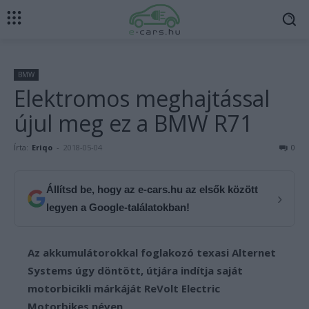
BMW
Elektromos meghajtással
újul meg ez a BMW R71
Írta:
Eriqo
-
2018-05-04
0
Állítsd be, hogy az e-cars.hu az elsők között
›
legyen a Google-találatokban!
Az akkumulátorokkal foglakozó texasi Alternet
Systems úgy döntött, útjára indítja saját
motorbicikli márkáját ReVolt Electric
Motorbikes néven