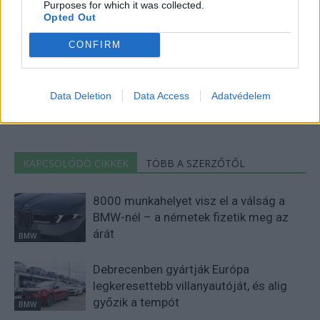
Purposes for which it was collected.
Opted Out
CONFIRM
Eriqo
Főállásban Informatikus kocka, de lelkében elkötelezett gamer,
Data Deletion
Data Access
Adatvédelem
kütyü és immár e-autó rajongó!
KAPCSOLÓDÓ CIKKEK
TÖBB A SZERZŐTŐL
8000 munkahelyet visz el a válság a
BMW-nél – a németek fizetik meg az
árát
BMW
Debrecenben gyártják Európa
legkeresettebb villanyautóját, és alig
győzik a tempót
BMW