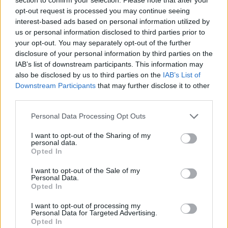
opt-out request is processed you may continue seeing
interest-based ads based on personal information utilized by
us or personal information disclosed to third parties prior to
your opt-out. You may separately opt-out of the further
disclosure of your personal information by third parties on the
IAB’s list of downstream participants. This information may
also be disclosed by us to third parties on the
IAB’s List of
Downstream Participants
that may further disclose it to other
third parties.
e-cars.hu
Personal Data Processing Opt Outs
Elektromosan közlekedsz, vagy a váltáson töprengsz?
Érdekelnek a legfrissebb hírek az e-autók világából, vagy
I want to opt-out of the Sharing of my
foglalkoztatnak a legújabb fejlesztések az elektromosság és a
personal data.
Opted In
fenntarthatóság területén? Akkor jó helyen jársz!
I want to opt-out of the Sale of my
Personal Data.
Opted In
KAPCSOLÓDÓ CIKKEK
TÖBB A SZERZŐTŐL
I want to opt-out of processing my
Personal Data for Targeted Advertising.
Opted In
A BYD hat szabadalommal készül a