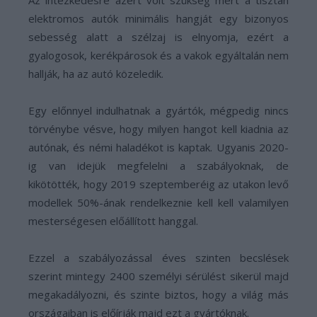
Az intézkedésre azért volt szükség mert a tisztán
elektromos autók minimális hangját egy bizonyos
sebesség alatt a szélzaj is elnyomja, ezért a
gyalogosok, kerékpárosok és a vakok egyáltalán nem
hallják, ha az autó közeledik.
Egy előnnyel indulhatnak a gyártók, mégpedig nincs
törvénybe vésve, hogy milyen hangot kell kiadnia az
autónak, és némi haladékot is kaptak. Ugyanis 2020-
ig van idejük megfelelni a szabályoknak, de
kikötötték, hogy 2019 szeptemberéig az utakon levő
modellek 50%-ának rendelkeznie kell kell valamilyen
mesterségesen előállított hanggal.
Ezzel a szabályozással éves szinten becslések
szerint mintegy 2400 személyi sérülést sikerül majd
megakadályozni, és szinte biztos, hogy a világ más
országaiban is előírják majd ezt a gyártóknak.