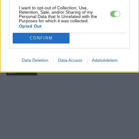
2027-es szilárdtest-akkumulátor-
I want to opt-out of Collection, Use,
áttörésre
Retention, Sale, and/or Sharing of my
Akkumulátor
Personal Data that Is Unrelated with the
Purposes for which it was collected.
Opted Out
Hivatalos papírokban bukkant fel a
Smart #2 – kiderült az ár és a
CONFIRM
Elektromos
végsebesség is
autó
Tesla: visszatért a régi árazás a magyar
Data Deletion
Data Access
Adatvédelem
Supercharger-hálózaton
Elektromos
autó