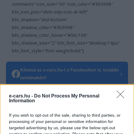
comments” icon_size=”30″ icon_color=”#3b5998″
btn_icon_pos=”ubtn-sep-icon-at-left”
btn_shadow=”shd-bottom”
btn_shadow_color=”#3b5998″
btn_shadow_color_hover=”#06c100″
btn_shadow_size=”2″ btn_font_size=”desktop:14px;”
btn_font_style=”font-weight:bold;”]
Kövesd az e-cars.hu-t a Facebookon is, további
›
tartalmakért!
e-cars.hu -
Do Not Process My Personal
Information
CÍMKÉK
Elektromos autó
Hanggenerátor
USA
If you wish to opt-out of the sale, sharing to third parties, or
processing of your personal or sensitive information for
targeted advertising by us, please use the below opt-out
section to confirm your selection. Please note that after your