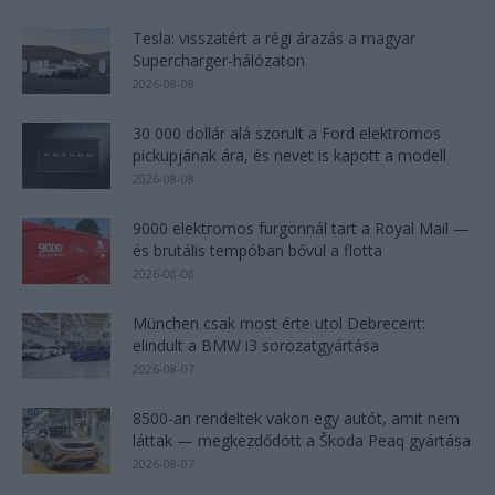
Tesla: visszatért a régi árazás a magyar
Supercharger-hálózaton
2026-08-08
30 000 dollár alá szorult a Ford elektromos
pickupjának ára, és nevet is kapott a modell
2026-08-08
9000 elektromos furgonnál tart a Royal Mail —
és brutális tempóban bővül a flotta
2026-08-08
München csak most érte utol Debrecent:
elindult a BMW i3 sorozatgyártása
2026-08-07
8500-an rendeltek vakon egy autót, amit nem
láttak — megkezdődött a Škoda Peaq gyártása
2026-08-07