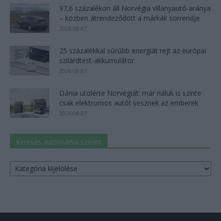
97,6 százalékon áll Norvégia villanyautó-aránya
– közben átrendeződött a márkák sorrendje
2026-08-07
25 százalékkal sűrűbb energiát rejt az európai
szilárdtest-akkumulátor
2026-08-07
Dánia utolérte Norvégiát: már náluk is szinte
csak elektromos autót vesznek az emberek
2026-08-07
Keresés autómárka szerint
Keresés
autómárka
szerint