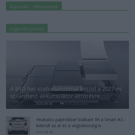
Kapcsolat - Médiaajánlat
Legutolsó postok
A BYD hat szabadalommal készül a 2027-es
szilárdtest-akkumulátor-áttörésre
Kovács Kata
-
2026-08-08
0 hozzászólás
Hivatalos papírokban bukkant fel a Smart #2 –
kiderült az ár és a végsebesség is
2026-08-08