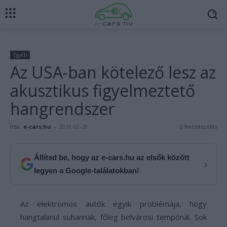
Egyéb
Az USA-ban kötelező lesz az
akusztikus figyelmeztető
hangrendszer
Írta:
e-cars.hu
-
2018-02-28
0 hozzászólás
Állítsd be, hogy az e-cars.hu az elsők között
›
legyen a Google-találatokban!
Az elektromos autók egyik problémája, hogy
hangtalanul suhannak, főleg belvárosi tempónál. Sok