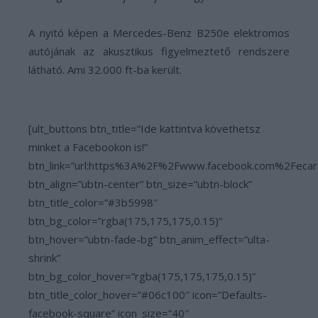
A nyitó képen a Mercedes-Benz B250e elektromos
autójának az akusztikus figyelmeztető rendszere
látható. Ami 32.000 ft-ba került.
[ult_buttons btn_title=”Ide kattintva követhetsz
minket a Facebookon is!”
btn_link=”url:https%3A%2F%2Fwww.facebook.com%2Fecar
btn_align=”ubtn-center” btn_size=”ubtn-block”
btn_title_color=”#3b5998″
btn_bg_color=”rgba(175,175,175,0.15)”
btn_hover=”ubtn-fade-bg” btn_anim_effect=”ulta-
shrink”
btn_bg_color_hover=”rgba(175,175,175,0.15)”
btn_title_color_hover=”#06c100″ icon=”Defaults-
facebook-square” icon_size=”40″