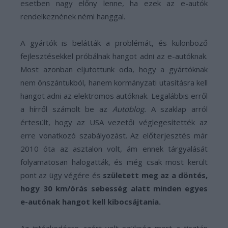
esetben nagy előny lenne, ha ezek az e-autók
rendelkeznének némi hanggal.
A gyártók is belátták a problémát, és különböző
fejlesztésekkel próbálnak hangot adni az e-autóknak.
Most azonban eljutottunk oda, hogy a gyártóknak
nem önszántukból, hanem kormányzati utasításra kell
hangot adni az elektromos autóknak. Legalábbis erről
a hírről számolt be az
Autoblog.
A szaklap arról
értesült, hogy az USA vezetői véglegesítették az
erre vonatkozó szabályozást. Az előterjesztés már
2010 óta az asztalon volt, ám ennek tárgyalását
folyamatosan halogatták, és még csak most került
pont az ügy végére és
született meg az a döntés,
hogy 30 km/órás sebesség alatt minden egyes
e-autónak hangot kell kibocsájtania.