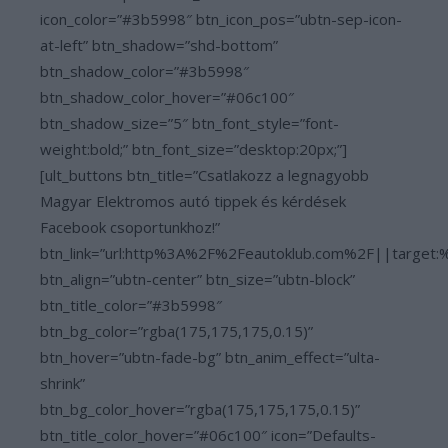
icon_color=”#3b5998″ btn_icon_pos=”ubtn-sep-icon-
at-left” btn_shadow=”shd-bottom”
btn_shadow_color=”#3b5998″
btn_shadow_color_hover=”#06c100″
btn_shadow_size=”5″ btn_font_style=”font-
weight:bold;” btn_font_size=”desktop:20px;”]
[ult_buttons btn_title=”Csatlakozz a legnagyobb
Magyar Elektromos autó tippek és kérdések
Facebook csoportunkhoz!”
btn_link=”url:http%3A%2F%2Feautoklub.com%2F||target:
btn_align=”ubtn-center” btn_size=”ubtn-block”
btn_title_color=”#3b5998″
btn_bg_color=”rgba(175,175,175,0.15)”
btn_hover=”ubtn-fade-bg” btn_anim_effect=”ulta-
shrink”
btn_bg_color_hover=”rgba(175,175,175,0.15)”
btn_title_color_hover=”#06c100″ icon=”Defaults-