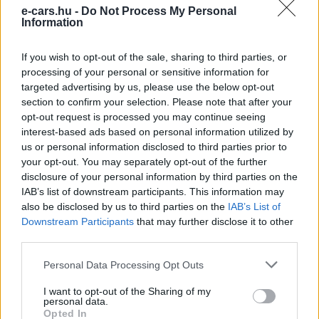
e-cars.hu -
Do Not Process My Personal
Information
Jaguar
A Jaguar is hangot adott elektromos I-
If you wish to opt-out of the sale, sharing to third parties, or
Pace modelljének
processing of your personal or sensitive information for
targeted advertising by us, please use the below opt-out
e-cars.hu
-
2018-10-19
0 hozzászólás
section to confirm your selection. Please note that after your
A Jaguar is fontosnak látta, hogy elektromos autójának legyen egy
opt-out request is processed you may continue seeing
speciális hangja.
interest-based ads based on personal information utilized by
us or personal information disclosed to third parties prior to
your opt-out. You may separately opt-out of the further
disclosure of your personal information by third parties on the
IAB’s list of downstream participants. This information may
also be disclosed by us to third parties on the
IAB’s List of
Downstream Participants
that may further disclose it to other
third parties.
Personal Data Processing Opt Outs
I want to opt-out of the Sharing of my
Egyéb
personal data.
Opted In