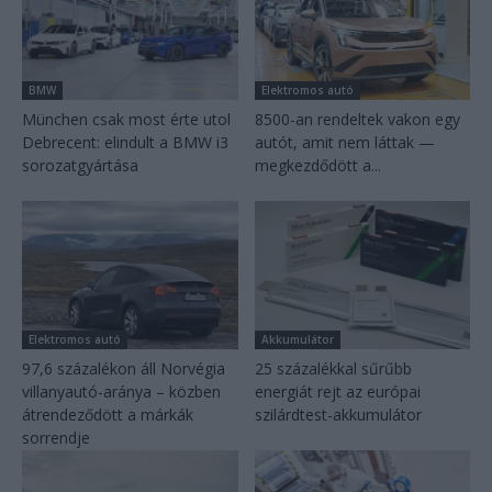
BMW
Elektromos autó
München csak most érte utol
8500-an rendeltek vakon egy
Debrecent: elindult a BMW i3
autót, amit nem láttak —
sorozatgyártása
megkezdődött a...
Elektromos autó
Akkumulátor
97,6 százalékon áll Norvégia
25 százalékkal sűrűbb
villanyautó-aránya – közben
energiát rejt az európai
átrendeződött a márkák
szilárdtest-akkumulátor
sorrendje