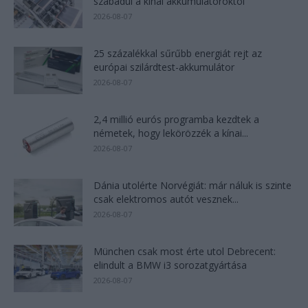
szabadul a kínai akkumulátoroktól
2026-08-07
25 százalékkal sűrűbb energiát rejt az
európai szilárdtest-akkumulátor
2026-08-07
2,4 millió eurós programba kezdtek a
németek, hogy lekörözzék a kínai...
2026-08-07
Dánia utolérte Norvégiát: már náluk is szinte
csak elektromos autót vesznek...
2026-08-07
München csak most érte utol Debrecent:
elindult a BMW i3 sorozatgyártása
2026-08-07