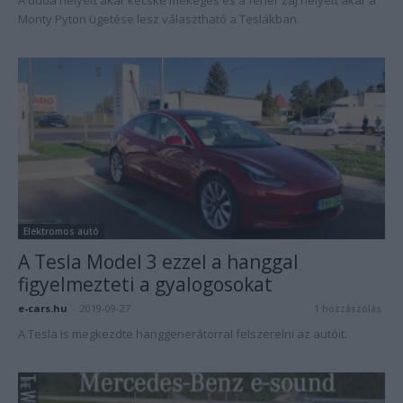
A duda helyett akár kecske mekegés és a fehér zaj helyett akár a
Monty Pyton ügetése lesz választható a Teslákban.
Elektromos autó
A Tesla Model 3 ezzel a hanggal
figyelmezteti a gyalogosokat
e-cars.hu
-
2019-09-27
1 hozzászólás
A Tesla is megkezdte hanggenerátorral felszerelni az autóit.