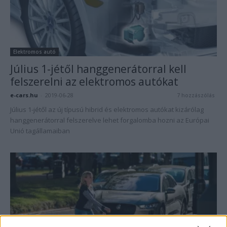
Elektromos autó
Július 1-jétől hanggenerátorral kell
felszerelni az elektromos autókat
e-cars.hu
-
2019-06-28
7 hozzászólás
Július 1-jétől az új típusú hibrid és elektromos autókat kizárólag
hanggenerátorral felszerelve lehet forgalomba hozni az Európai
Unió tagállamaiban