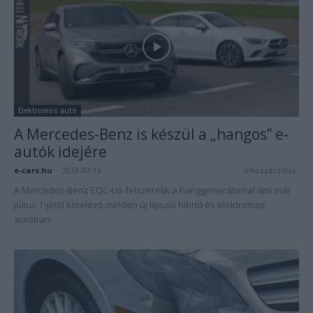
Elektromos autó
A Mercedes-Benz is készül a „hangos” e-
autók idejére
e-cars.hu
-
2019-07-16
0 hozzászólás
A Mercedes-Benz EQC-t is felszerelik a hanggenerátorral ami már
július 1-jétől kötelező minden új típusú hibrid és elektromos
autóban.