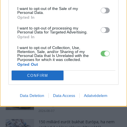
Az USA-ban kötelező lesz az akusztikus
figyelmeztető hangrendszer
I want to opt-out of the Sale of my
Personal Data.
e-cars.hu
-
2018-02-28
0 hozzászólás
Opted In
Az elektromos autók egyik problémája, hogy hangtalanul
I want to opt-out of processing my
suhannak, főleg belvárosi tempónál. Sok esetben nagy előny
Personal Data for Targeted Advertising.
lenne, ha ezek az e-autók rendelkeznének némi hanggal.
Opted In
I want to opt-out of Collection, Use,
Legolvasottabb cikkek
Retention, Sale, and/or Sharing of my
Personal Data that Is Unrelated with the
Purposes for which it was collected.
Opted Out
8500-an rendeltek vakon egy autót, amit
nem láttak — megkezdődött a...
CONFIRM
2026-08-07
97,6 százalékon áll Norvégia villanyautó-
Data Deletion
Data Access
Adatvédelem
aránya – közben átrendeződött a márkák
sorrendje
2026-08-07
150 milliárd eurót bukhat Európa, ha nem