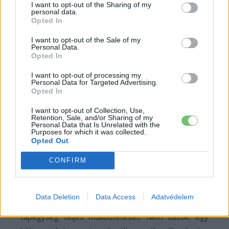
egy távoli szoftver-frissítéssel majd meglepi az
I want to opt-out of the Sharing of my
personal data.
autótulajdonosokat a 11 kW-ról 18 kW-ra történő
Opted In
ingyenes upgrade lehetőségével, ahogy annó ezt a
I want to opt-out of the Sale of my
hurrikán kapcsán megtette a 60 kWh-s akkuval
Personal Data.
Opted In
szerelt Model S-es 75 kWh-sá történő
„varázslásával” is. Kinézem belőle… J
I want to opt-out of processing my
Personal Data for Targeted Advertising.
Opted In
Hogy állításom nem teljesen légből kapott, más is
bizonyítja. A klasszikus tápegység-és töltő-tervezési
I want to opt-out of Collection, Use,
Retention, Sale, and/or Sharing of my
szokások szerint a tápegységek vezérlését cél-IC-
Personal Data that Is Unrelated with the
Purposes for which it was collected.
kkel oldották meg, így mind az üzemi frekvencia, mind
Opted Out
az áramok fixek voltak, tervezéskor dőltek el. Amikor
CONFIRM
a Gen. 2-es töltőt visszarajzoltam, nem értettem,
hogy a klasszikus módszer helyett miért egy DSP-
vel, azaz egy nagysebességű digitális jelfeldolgozó
Data Deletion
Data Access
Adatvédelem
processzorral, „szoftverből” oldották meg a
tápegység teljes működtetését. Nem túlzok: egy