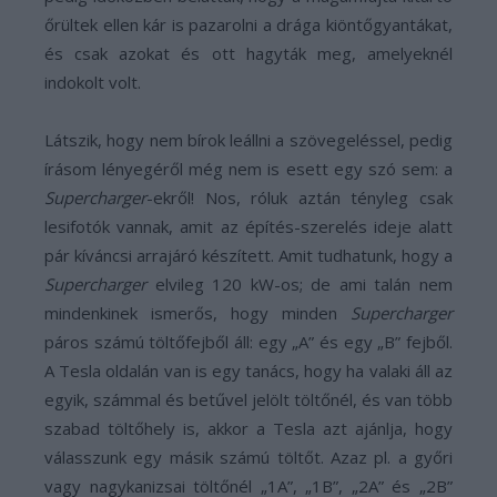
őrültek ellen kár is pazarolni a drága kiöntőgyantákat,
és csak azokat és ott hagyták meg, amelyeknél
indokolt volt.
Látszik, hogy nem bírok leállni a szövegeléssel, pedig
írásom lényegéről még nem is esett egy szó sem: a
Supercharger
-ekről! Nos, róluk aztán tényleg csak
lesifotók vannak, amit az építés-szerelés ideje alatt
pár kíváncsi arrajáró készített. Amit tudhatunk, hogy a
Supercharger
elvileg 120 kW-os; de ami talán nem
mindenkinek ismerős, hogy minden
Supercharger
páros számú töltőfejből áll: egy „A” és egy „B” fejből.
A Tesla oldalán van is egy tanács, hogy ha valaki áll az
egyik, számmal és betűvel jelölt töltőnél, és van több
szabad töltőhely is, akkor a Tesla azt ajánlja, hogy
válasszunk egy másik számú töltőt. Azaz pl. a győri
vagy nagykanizsai töltőnél „1A”, „1B”, „2A” és „2B”