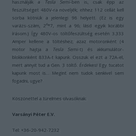
használják a
Tesla Semi
-ben is, csak épp az
feszültséget 480V-ra növeljék; ehhez 112 cellát kell
sorba kötniük a jelenlegi 96 helyett. (Ez is egy
4
varázs-szám, 2
*7, mint a 96; lásd egyik korábbi
írásom.) Így 480V-os töltőfeszültség esetén 3.333
Amper kellene a töltéshez; azaz motoronként (4
motor hajtja a
Tesla Semi
-t) és akkumulátor-
blokkonként 833A-t kapunk. Osszuk el ezt a 72A-el,
mert annyit tud a Gen. 3 töltő. Érdekes! Egy tucatot
kapunk most is… Megint nem tudok senkivel sem
fogadni, ugye?
Köszönettel a türelmes olvasóknak:
Varsányi Péter E.V.
Tel: +36-20-942-7232