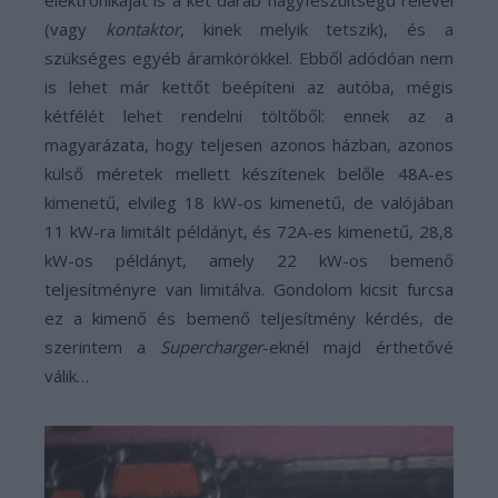
elektronikáját is a két darab nagyfeszültségű relével
(vagy
kontaktor
, kinek melyik tetszik), és a
szükséges egyéb áramkörökkel. Ebből adódóan nem
is lehet már kettőt beépíteni az autóba, mégis
kétfélét lehet rendelni töltőből: ennek az a
magyarázata, hogy teljesen azonos házban, azonos
külső méretek mellett készítenek belőle 48A-es
kimenetű, elvileg 18 kW-os kimenetű, de valójában
11 kW-ra limitált példányt, és 72A-es kimenetű, 28,8
kW-os példányt, amely 22 kW-os bemenő
teljesítményre van limitálva. Gondolom kicsit furcsa
ez a kimenő és bemenő teljesítmény kérdés, de
szerintem a
Supercharger
-eknél majd érthetővé
válik…