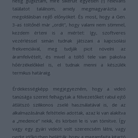
hétig gugliztam, mire sikerült egyetlen (!) releváns
találatot találnom, amely megmagyarázta a
megoldásban rejlő előnyöket. És most, hogy a Gen.
3-as töltőnél már „ordít”, hogy valami nem stimmel,
kezdem érteni is a miértet: így, szoftveres
vezérléssel simán tudnak játszani a kapcsolási
frekvenciával, meg tudják picit növelni az
áramfelvételt, és mivel a töltő tele van pakolva
hőérzékelőkkel is, el tudnak menni a készülék
termikus határaiig.
Érdekességképp megjegyezném, hogy a videó
tanúsága szerint felhagytak a félvezetőket rabul ejtő
átlátszó szilikonos zselé használatával is, de az
alkalmazásának feltételei adottak, azaz ki van alakítva
a „medence” nekik, és körben le is van tömítve. Így
vagy egy gyári videót volt szerencsém látni, vagy
pedig időközben belátták, hogy a magamfajta kitartó