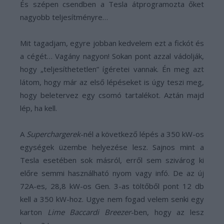
És szépen csendben a Tesla átprogramozta őket
nagyobb teljesítményre…
Mit tagadjam, egyre jobban kedvelem ezt a fickót és
a cégét… Vagány nagyon! Sokan pont azzal vádolják,
hogy „teljesíthetetlen” ígéretei vannak. Én meg azt
látom, hogy már az első lépéseket is úgy teszi meg,
hogy beletervez egy csomó tartalékot. Aztán majd
lép, ha kell.
A
Superchargerek
-nél a következő lépés a 350 kW-os
egységek üzembe helyezése lesz. Sajnos mint a
Tesla esetében sok másról, erről sem szivárog ki
előre semmi használható nyom vagy infó. De az új
72A-es, 28,8 kW-os Gen. 3-as töltőből pont 12 db
kell a 350 kW-hoz. Ugye nem fogad velem senki egy
karton
Lime Baccardi Breezer
-ben, hogy az lesz