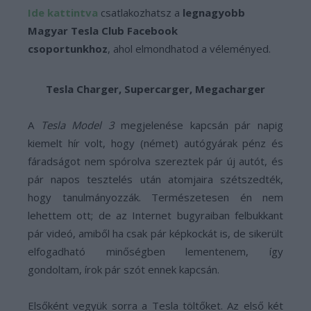
Ide kattintva
csatlakozhatsz a
legnagyobb
Magyar Tesla Club Facebook
csoportunkhoz
, ahol elmondhatod a véleményed.
Tesla Charger, Supercarger, Megacharger
A
Tesla Model 3
megjelenése kapcsán pár napig
kiemelt hír volt, hogy (német) autógyárak pénz és
fáradságot nem spórolva szereztek pár új autót, és
pár napos tesztelés után atomjaira szétszedték,
hogy tanulmányozzák. Természetesen én nem
lehettem ott; de az Internet bugyraiban felbukkant
pár videó, amiből ha csak pár képkockát is, de sikerült
elfogadható minőségben lementenem, így
gondoltam, írok pár szót ennek kapcsán.
Elsőként vegyük sorra a Tesla töltőket. Az első két