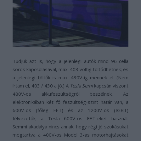
Tudjuk azt is, hogy a jelenlegi autók mind 96 cella
soros kapcsolásával, max. 403 voltig töltődhetnek; és
a jelenlegi töltők is max. 430V-ig mennek el. (Nem
írtam el, 403 / 430 a jó.) A
Tesla Semi
kapcsán viszont
480V-os akkufeszültségről beszélnek. Az
elektronikában két fő feszültség-szint határ van, a
600V-os (főleg FET) és az 1200V-os (IGBT)
félvezetők; a Tesla 600V-os FET-eket használ.
Semmi akadálya nincs annak, hogy régi jó szokásukat
megtartva a 400V-os Model 3-as motorhajtásokat