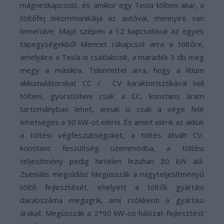
mágneskapcsoló, és amikor egy Tesla tölteni akar, a
töltőfej lekommunikálja az autóval, mennyire van
lemerülve. Majd szépen a 12 kapcsolóval az egyes
tápegységekből kilencet rákapcsol arra a töltőre,
amelyikre a Tesla is csatlakozik, a maradék 3 db meg
megy a másikra. Tekintettel arra, hogy a lítium
akkumulátorokat CC / CV karakterisztikával kell
tölteni, gyorstölteni csak a CC, konstans áram
tartományban lehet, annak is csak a vége felé
lehetséges a 90 kW-ot elérni. És amint elérik az akkuk
a töltési végfeszültségüket, a töltés átvált CV,
konstans feszültség üzemmódba, a töltési
teljesítmény pedig hirtelen lezuhan 30 kW alá.
Zseniális megoldás! Megússzák a nagyteljesítményű
töltő fejlesztését, ehelyett a töltők gyártási
darabszáma megugrik, ami csökkenti a gyártási
árakat. Megússzák a 2*90 kW-os hálózat-fejlesztést