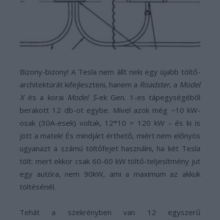
Bizony-bizony! A Tesla nem állt neki egy újabb töltő-
architektúrát kifejleszteni, hanem a
Roadster
, a
Model
X
és a korai
Model S
-ek Gen. 1-es tápegységéből
berakott 12 db-ot egybe. Mivel azok még ~10 kW-
osak (30A-esek) voltak, 12*10 = 120 kW – és ki is
jött a matek! És mindjárt érthető, miért nem előnyös
ugyanazt a számú töltőfejet használni, ha két Tesla
tölt: mert ekkor csak 60-60 kW töltő-teljesítmény jut
egy autóra, nem 90kW, ami a maximum az akkuk
töltésénél.
Tehát a szekrényben van 12 egyszerű