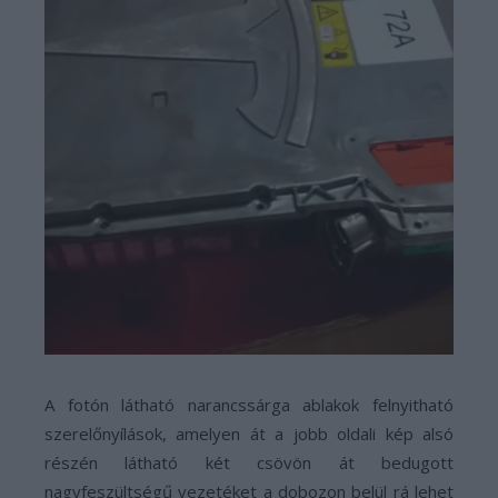
A fotón látható narancssárga ablakok felnyitható
szerelőnyílások, amelyen át a jobb oldali kép alsó
részén látható két csövön át bedugott
nagyfeszültségű vezetéket a dobozon belül rá lehet