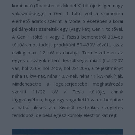
korai autó (Roadster és Model X) töltője is igen nagy
valószínűséggel a Gen. 1 töltő volt a számomra
elérhető adatok szerint; a Model S esetében a korai
példányokat szerelték egy (vagy két) Gen 1 töltővel.
A Gen 1 töltő 1 vagy 3 fázisú bemenetről 30A-es
töltőáramot tudott produkálni 50-430V között, azaz
elvileg max. 12 kW-os darabja. Természetesen az
egyes országok eltérő feszültségei miatt (hol 220V
van, hol 230V, hol 240V, hol 2x120V), a teljesítményt
néha 10 kW-nak, néha 10,7-nek, néha 11 kW-nak írják.
Mindenesetre a legelterjedtebb meghatározás
szerint 11/22 kW a Tesla töltője, annak
függvényében, hogy egy vagy kettő van-e beépítve
a hátsó ülések alá. Kívülről esztétikus szögletes
fémdoboz, de belül egész komoly elektronikát rejt: