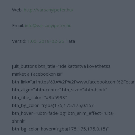
Web:
http://varsanyipeter.hu/
Email:
info@varsanyipeter.hu
Verzió:
1.00, 2018-02-25
Tata
[ult_buttons btn_title=”Ide kattintva követhetsz
minket a Facebookon is!”
btn_link=”url:https%3A%2F%2Fwww.facebook.com%2Fecar
btn_align=”ubtn-center” btn_size=”ubtn-block”
btn_title_color=”#3b5998″
btn_bg_color=”rgba(175,175,175,0.15)”
btn_hover=”ubtn-fade-bg” btn_anim_effect=”ulta-
shrink”
btn_bg_color_hover=”rgba(175,175,175,0.15)”