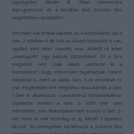
egységeket
Master
ill.
Slave
üzemmódra
átprogramozni, és a kocsiban lévő
Junction Box
megfelelően van kiépítve.
Ami miatt sok kritikát kaptam, az a biztosítékok: bár a
Gen. 2 töltőben 6 db 30A-es olvadó biztosíték is van,
egyiket sem lehet cserélni, max. kívülről rá lehet
„madzagolni” egy patkoló biztosítékot. Ez a fura
megoldás nem csak nálam „verhette ki a
biztosítékot”, hogy stílszerűen fogalmazzak, hanem
másoknál is, mert az újabb, Gen. 3-as verzióban ez
már megfelelően lett megoldva: visszatértek a Gen.
1-ben is alkalmazott csavarkötésű biztosítékokhoz.
Sajnálatos módon a Gen. 3 töltő már sem
méretében, sem funkciójában nem azonos a Gen. 2-
vel, mivel az már kizárólag az új,
Model 3
típushoz
készült, és önmagában tartalmazza a
Junction Box