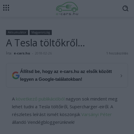
Akkumulátor
Magyarország
A Tesla töltőkről…
Írta:
e-cars.hu
-
2018-02-26
1 hozzászólás
Állítsd be, hogy az e-cars.hu az elsők között
›
legyen a Google-találatokban!
A
következő publikációból
nagyon sok mindent meg
lehet tudni a Tesla töltőiről, Supercharger-eiről. A
részletes leírást ismét köszönjük
Varsányi Péter
állandó Vendégbloggerünknek!