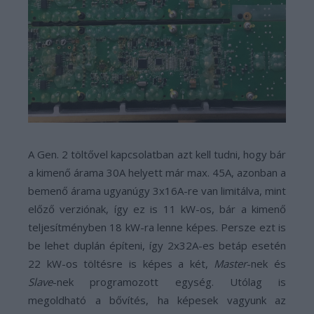
A Gen. 2 töltővel kapcsolatban azt kell tudni, hogy bár
a kimenő árama 30A helyett már max. 45A, azonban a
bemenő árama ugyanúgy 3x16A-re van limitálva, mint
előző verziónak, így ez is 11 kW-os, bár a kimenő
teljesítményben 18 kW-ra lenne képes. Persze ezt is
be lehet duplán építeni, így 2x32A-es betáp esetén
22 kW-os töltésre is képes a két,
Master
-nek és
Slave
-nek programozott egység. Utólag is
megoldható a bővítés, ha képesek vagyunk az