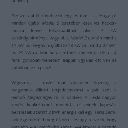
benne? J
Persze ebből következik egy-és-más is… Hogy pl.
minden újabb
Model S
esetében csak kis hacker-
munka lenne felszabadítani plusz 7 kW
töltőteljesítményt. Vagy pl. a
Model 3
esetén mind a
11 kW-os megtunningolható 18 kW-ra, mind a 22 kW-
os 29 kW-ra. Már ha az otthoni konnektor bírja… A
fenti gondolat-menetem alapján ugyanis ott van az
autókban ez a plusz!
Végezetül – mivel már vészesen közeleg a
magamnak állított terjedelem-limit – pár szót a
leendő
Megacharger
-ről is szólnék. A Tesla nagyon
kevés konkrétumot mondott el ennek kapcsán:
becsléseik szerint 2 kWh energia kell egy
Tesla Semi
-
nek egy mérföld megtételére, és úgy tervezik, hogy
legalább 400 mérföldre (azaz 644 km-re) elegendő