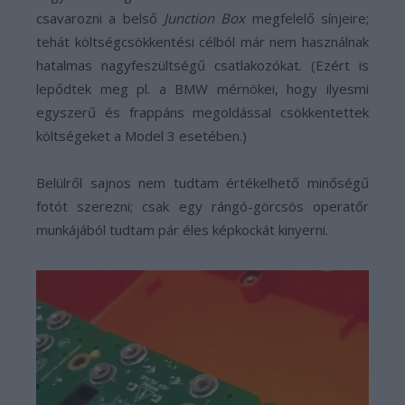
csavarozni a belső
Junction Box
megfelelő sínjeire;
tehát költségcsökkentési célból már nem használnak
hatalmas nagyfeszültségű csatlakozókat. (Ezért is
lepődtek meg pl. a BMW mérnökei, hogy ilyesmi
egyszerű és frappáns megoldással csökkentettek
költségeket a Model 3 esetében.)
Belülről sajnos nem tudtam értékelhető minőségű
fotót szerezni; csak egy rángó-görcsös operatőr
munkájából tudtam pár éles képkockát kinyerni.