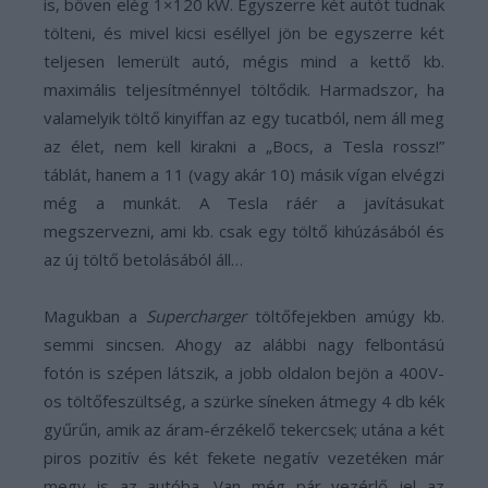
is, bőven elég 1×120 kW. Egyszerre két autót tudnak
tölteni, és mivel kicsi eséllyel jön be egyszerre két
teljesen lemerült autó, mégis mind a kettő kb.
maximális teljesítménnyel töltődik. Harmadszor, ha
valamelyik töltő kinyiffan az egy tucatból, nem áll meg
az élet, nem kell kirakni a „Bocs, a Tesla rossz!”
táblát, hanem a 11 (vagy akár 10) másik vígan elvégzi
még a munkát. A Tesla ráér a javításukat
megszervezni, ami kb. csak egy töltő kihúzásából és
az új töltő betolásából áll…
Magukban a
Supercharger
töltőfejekben amúgy kb.
semmi sincsen. Ahogy az alábbi nagy felbontású
fotón is szépen látszik, a jobb oldalon bejön a 400V-
os töltőfeszültség, a szürke síneken átmegy 4 db kék
gyűrűn, amik az áram-érzékelő tekercsek; utána a két
piros pozitív és két fekete negatív vezetéken már
megy is az autóba. Van még pár vezérlő jel az