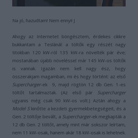
Na jó, hazudtam! Nem ennyi! J
Ahogy az Internetet böngésztem, érdekes cikkre
bukkantam a Teslánál: a töltők egy részét nagy
titokban 120 kW-ról 135 kW-ra növelték pár éve;
mostanában újabb növeléssel már 145 kW-os töltők
is vannak. Igazán nem kell nagy ész, hogy
összerakjam magamban, mi és hogy történt: az első
Supercharger
-ek 9, majd rögtön 12 db Gen. 1-es
töltőt tartalmaztak. (Az első pár
Supercharger
ugyanis még csak 90 kW-os volt.) Aztán ahogy a
Model S
kinőtte a kezdeti gyermekbetegségeit, és a
Gen. 2 töltője bevált, a
Supercharger
-ek megkapták a
12 db Gen. 2 töltőt, amely mint már sokszor leírtam,
nem 11 kW-osak, hanem akár 18 kW-osak is lehetnek.