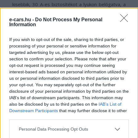
kisebbik, 30 A-es biztosítékot a lyukon belógatva, a
csavartuskókra csavarozták felülről. A jobb oldali kép
e-cars.hu -
Do Not Process My Personal
nagy biztosítéka eddig is be volt építve minden
Information
korábbi Teslába, csak akkor a külön
Junction Box
-ban
kapott helyet; ez amúgy a nagyfeszültségű kör fő-
If you wish to opt-out of the sale, sharing to third parties, or
biztosítéka. Ahogy már többször is jeleztem, fura,
processing of your personal or sensitive information for
hogy a készülék bemeneti és kimeneti teljesítménye
targeted advertising by us, please use the below opt-out
section to confirm your selection. Please note that after your
eltérő; a 11 kW-os teljesítményhez a 30A-es primer
opt-out request is processed you may continue seeing
biztosíték sok, hiszen 16A (esetleg 20A-es) elég
interest-based ads based on personal information utilized by
lenne, a 22 kW-hoz viszont kevés, mert ahhoz meg
us or personal information disclosed to third parties prior to
már 40A-es biztosíték kellene. A 30A-es biztosíték
your opt-out. You may separately opt-out of the further
disclosure of your personal information by third parties on the
alkalmazása arra utal, hogy a 18 kW-os kimenettel
IAB’s list of downstream participants. This information may
rendelkező, 48A-es új töltő esetleg tényleg fel is
also be disclosed by us to third parties on the
IAB’s List of
tudja venni a hálózatból a 18 kW-ot. Szóval
Downstream Participants
that may further disclose it to other
határozottan olyan érzésem van, hogy vagy én
third parties.
vagyok hülye, ami persze könnyen megeshet; avagy
Personal Data Processing Opt Outs
megint várhatunk a Teslától egy „meglepetést”, és