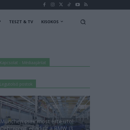
P
TESZT & TV
KISOKOS
Kapcsolat - Médiaajánlat
Legutolsó postok
München csak most érte utol
Debrecent: elindult a BMW i3