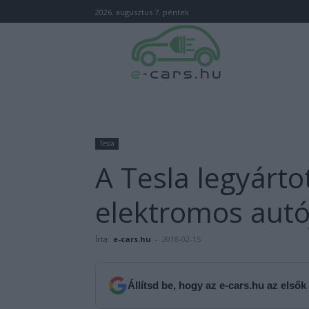
2026. augusztus 7. péntek
Tesla
A Tesla legyárto
elektromos autó
Írta:
e-cars.hu
-
2018-02-15
Állítsd be, hogy az e-cars.hu az elsők