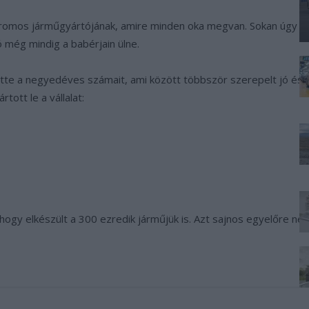
ktromos járműgyártójának, amire minden oka megvan. Sokan úgy go
ó még mindig a babérjain ülne.
e a negyedéves számait, ami között többször szerepelt jó és ross
ott le a vállalat:
ogy elkészült a 300 ezredik járműjük is. Azt sajnos egyelőre ne