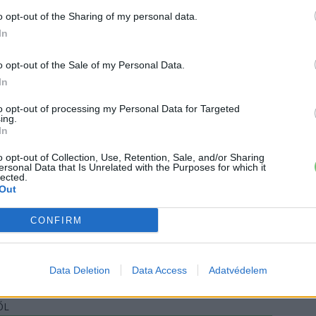
o opt-out of the Sharing of my personal data.
In
x
o opt-out of the Sale of my Personal Data.
In
to opt-out of processing my Personal Data for Targeted
ing.
In
o opt-out of Collection, Use, Retention, Sale, and/or Sharing
ersonal Data that Is Unrelated with the Purposes for which it
lected.
Out
 a váltáson töprengsz? Érdekelnek a legfrissebb hírek az e-
CONFIRM
ztatnak a legújabb fejlesztések az elektromosság és a
or jó helyen jársz!
Data Deletion
Data Access
Adatvédelem
ŐL