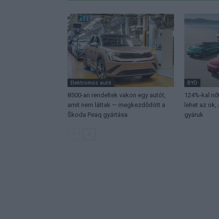
Elektromos autó
BYD
8500-an rendeltek vakon egy autót,
124%-kal nőt
amit nem láttak — megkezdődött a
lehet az ok,
Škoda Peaq gyártása
gyáruk