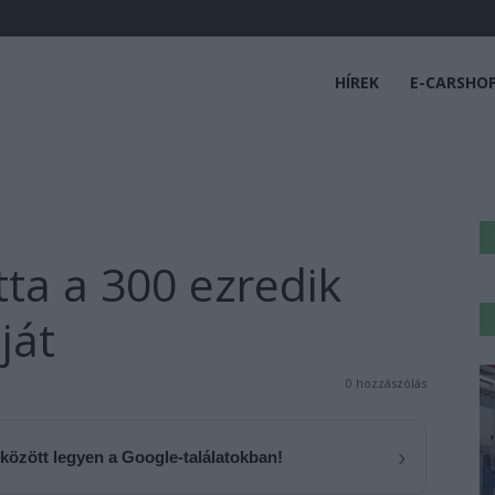
HÍREK
E-CARSHO
tta a 300 ezredik
ját
0 hozzászólás
›
 között legyen a Google-találatokban!