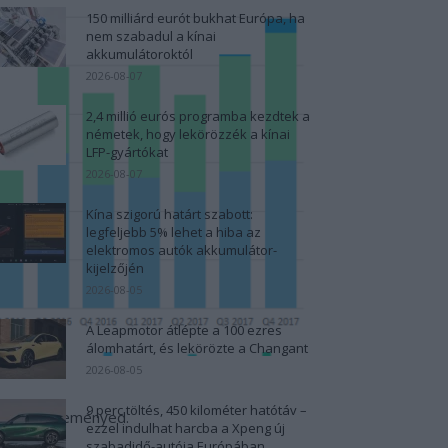
150 milliárd eurót bukhat Európa, ha
nem szabadul a kínai
akkumulátoroktól
2026-08-07
2,4 millió eurós programba kezdtek a
németek, hogy lekörözzék a kínai
LFP-gyártókat
2026-08-07
Kína szigorú határt szabott:
legfeljebb 5% lehet a hiba az
elektromos autók akkumulátor-
kijelzőjén
2026-08-05
A Leapmotor átlépte a 100 ezres
álomhatárt, és lekörözte a Changant
2026-08-05
9 perc töltés, 450 kilométer hatótáv –
atod a véleményed.
ezzel indulhat harcba a Xpeng új
szabadidő-autója Európában