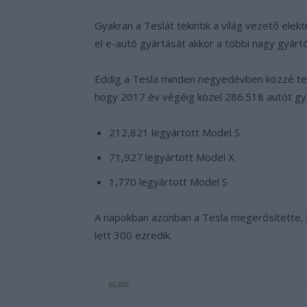
Gyakran a Teslát tekintik a világ vezető ele
el e-autó gyártását akkor a többi nagy gyárt
Eddig a Tesla minden negyedévben közzé tett
hogy 2017 év végéig közel 286.518 autót gyárt
212,821 legyártott Model S
71,927 legyártott Model X
1,770 legyártott Model S
A napokban azonban a Tesla megerősítette, h
lett 300 ezredik.