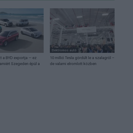
Elektromos autó
t a BYD exportja — ez
10 millió Tesla gördült le a szalagról –
 amiért Szegeden épül a
de valami elromlott közben