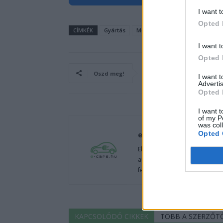
I want t
Opted 
CÍMKÉK
Gyártás
Model 3
model s
model 
I want t
Opted 
Oszd meg!
I want 
Advertis
Opted 
I want t
of my P
was col
e-cars.hu
Opted 
Elektromosan közlekedsz, vagy
autók világából, vagy foglalko
fenntarthatóság területén? Akk
KAPCSOLÓDÓ CIKKEK
TÖBB A SZERZŐT