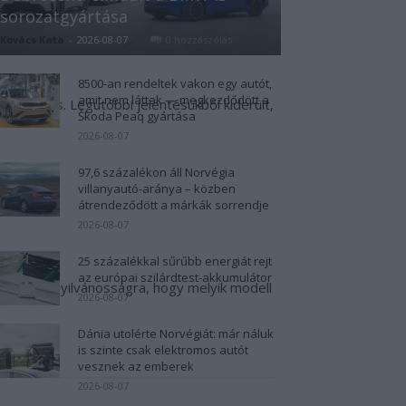
sorozatgyártása
ndoljuk, hogy ha a Tesla nem indította volna
Kovács Kata
-
2026-08-07
0 hozzászólás
8500-an rendeltek vakon egy autót,
amit nem láttak — megkezdődött a
z hír is. Legutóbbi jelentésükből kiderült,
Škoda Peaq gyártása
2026-08-07
97,6 százalékon áll Norvégia
villanyautó-aránya – közben
átrendeződött a márkák sorrendje
2026-08-07
25 százalékkal sűrűbb energiát rejt
az európai szilárdtest-akkumulátor
m hozták nyilvánosságra, hogy melyik modell
2026-08-07
Dánia utolérte Norvégiát: már náluk
is szinte csak elektromos autót
vesznek az emberek
2026-08-07