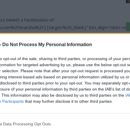
tsz minket a Facebookon is!”
.com%2Fecarshu%2F||target:%20_blank|” btn_align=”ubtn-center
a(175,175,175,0.15)” btn_hover=”ubtn-fade-bg” btn_anim_effect=
K
” btn_title_color_hover=”#06c100″ icon=”Defaults-facebook-squa
a
 -
Do Not Process My Personal Information
_shadow=”shd-bottom” btn_shadow_color=”#3b5998″ btn_shadow_
sz
size=”desktop:20px;”]
to opt-out of the sale, sharing to third parties, or processing of your per
gyobb Magyar Elektromos autó tippek és kérdések Facebook csopo
formation for targeted advertising by us, please use the below opt-out s
r selection. Please note that after your opt-out request is processed y
F||target:%20_blank|” btn_align=”ubtn-center” btn_size=”ubtn-
eing interest-based ads based on personal information utilized by us or
hover=”ubtn-fade-bg” btn_anim_effect=”ulta-shrink” btn_bg_colo
disclosed to third parties prior to your opt-out. You may separately opt-
ults-comments” icon_size=”30″ icon_color=”#3b5998″ btn_icon_p
losure of your personal information by third parties on the IAB’s list of
adow_color_hover=”#06c100″ btn_shadow_size=”2″ btn_font_siz
. This information may also be disclosed by us to third parties on the
IA
Participants
that may further disclose it to other third parties.
›
, további tartalmakért!
l Data Processing Opt Outs