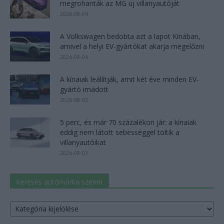
megrohanták az MG új villanyautóját
2026-08-04
A Volkswagen bedobta azt a lapot Kínában,
amivel a helyi EV-gyártókat akarja megelőzni
2026-08-04
A kínaiak leállítják, amit két éve minden EV-
gyártó imádott
2026-08-03
5 perc, és már 70 százalékon jár: a kínaiak
eddig nem látott sebességgel töltik a
villanyautóikat
2026-08-03
Keresés autómárka szerint
Keresés
autómárka
szerint