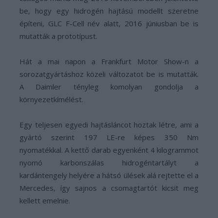
be, hogy egy hidrogén hajtású modellt szeretne
építeni, GLC F-Cell név alatt, 2016 júniusban be is
mutatták a prototípust.
Hát a mai napon a Frankfurt Motor Show-n a
sorozatgyártáshoz közeli változatot be is mutatták.
A Daimler tényleg komolyan gondolja a
környezetkímélést.
Egy teljesen egyedi hajtásláncot hoztak létre, ami a
gyártó szerint 197 LE-re képes 350 Nm
nyomatékkal. A kettő darab egyenként 4 kilogrammot
nyomó karbonszálas hidrogéntartályt a
kardántengely helyére a hátsó ülések alá rejtette el a
Mercedes, így sajnos a csomagtartót kicsit meg
kellett emelnie.