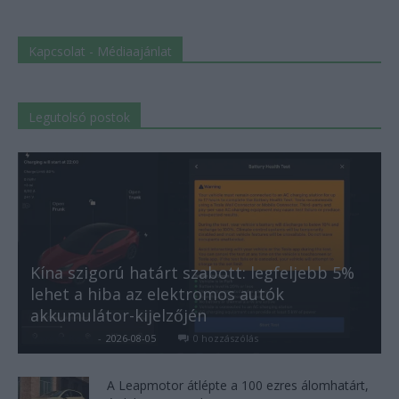
Kapcsolat - Médiaajánlat
Legutolsó postok
Kína szigorú határt szabott: legfeljebb 5%
lehet a hiba az elektromos autók
akkumulátor-kijelzőjén
Kovács Kata
-
2026-08-05
0 hozzászólás
A Leapmotor átlépte a 100 ezres álomhatárt,