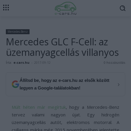
Mercedes-Benz
Mercedes GLC F-Cell: az
üzemanyagcellás villanyos
Írta:
e-cars.hu
-
2017-09-12
0 hozzászólás
Állítsd be, hogy az e-cars.hu az elsők között
›
legyen a Google-találatokban!
Múlt héten már megírtuk
, hogy a Mercedes-Benz
tervez valami nagyon újat. Egy hidrogén
üzemanyagcellás autót, elektromos motorral. A
csillagos márka még 2015 novemberében jelentette