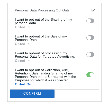
third parties.
657 kilométeres hatótávval robban be a
Personal Data Processing Opt Outs
piacra az új Mercedes GLA — és nem is
Elektromos
drága
autó
I want to opt-out of the Sharing of my
personal data.
Opted In
Kiszivárgott a Mercedes új olcsó
villanyautója – 645 kilométert bír egy
I want to opt-out of the Sale of my
Personal Data.
Elektromos
töltéssel
autó
Opted In
I want to opt-out of processing my
Kis híján elveszítette Rastatt az
Personal Data for Targeted Advertising.
elektromos Mercedes GLA gyártását
Opted In
Elektromos
autó
I want to opt-out of Collection, Use,
Retention, Sale, and/or Sharing of my
Personal Data that Is Unrelated with the
Purposes for which it was collected.
Opted Out
CONFIRM