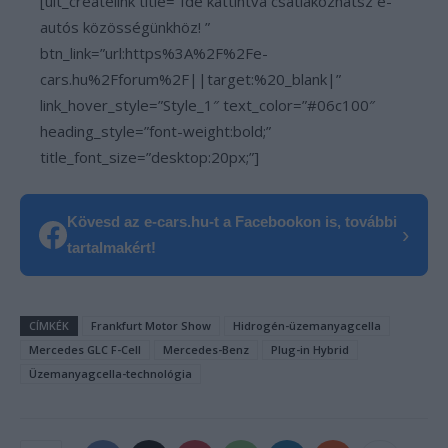
[ult_createlink title=”Ide kattintva csatlakozhatsz e-
autós közösségünkhöz! ”
btn_link=”url:https%3A%2F%2Fe-
cars.hu%2Fforum%2F||target:%20_blank|”
link_hover_style=”Style_1″ text_color=”#06c100″
heading_style=”font-weight:bold;”
title_font_size=”desktop:20px;”]
Kövesd az e-cars.hu-t a Facebookon is, további
›
tartalmakért!
CÍMKÉK
Frankfurt Motor Show
Hidrogén-üzemanyagcella
Mercedes GLC F-Cell
Mercedes-Benz
Plug-in Hybrid
Üzemanyagcella-technológia