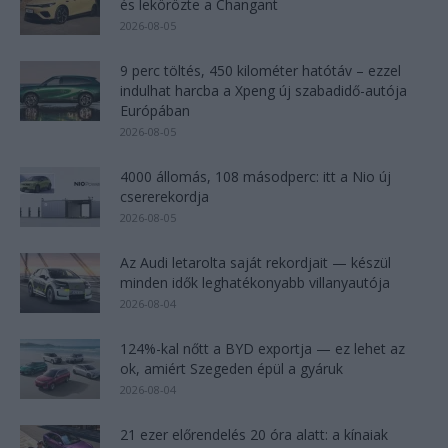
és lekörözte a Changant
2026-08-05
9 perc töltés, 450 kilométer hatótáv – ezzel
indulhat harcba a Xpeng új szabadidő-autója
Európában
2026-08-05
4000 állomás, 108 másodperc: itt a Nio új
csererekordja
2026-08-05
Az Audi letarolta saját rekordjait — készül
minden idők leghatékonyabb villanyautója
2026-08-04
124%-kal nőtt a BYD exportja — ez lehet az
ok, amiért Szegeden épül a gyáruk
2026-08-04
21 ezer előrendelés 20 óra alatt: a kínaiak