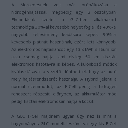
A Mercedesnek volt már próbálkozása a
hidrogénhajtással, mégpedig egy B osztályban.
Elmondásuk szerint a GLC-ben alkalmazott
technológia 30%-al kevesebb helyet foglal, és 40%-al
nagyobb teljesítmény leadására képes. 90%-al
kevesebb platinát használnak, ezért lett könnyebb.
Az elektromos hajtásláncot egy 13.8 kWh-s lítium-ion
akku csomag hajtja, ami elvileg 50 km tisztán
elektromos hatótávra is képes. A különböző módok
kiválasztásával a vezető döntheti el, hogy az autó
mely hajtásrendszerét használja. A Hybrid jelenti a
normál üzemmódot, az F-Cell pedig a hidrogén
rendszert részesíti előnyben, az akkumulátor mód
pedig tisztán elektromosan hajtja a kocsit.
A GLC F-Cell majdnem ugyan úgy néz ki mint a
hagyományos GLC modell, leszámítva egy kis F-Cell