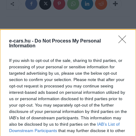
e-cars.hu -
Do Not Process My Personal
Information
If you wish to opt-out of the sale, sharing to third parties, or
processing of your personal or sensitive information for
e-cars.hu
targeted advertising by us, please use the below opt-out
section to confirm your selection. Please note that after your
Elektromosan közlekedsz, vagy a váltáson töprengsz?
opt-out request is processed you may continue seeing
Érdekelnek a legfrissebb hírek az e-autók világából, vagy
interest-based ads based on personal information utilized by
foglalkoztatnak a legújabb fejlesztések az elektromosság és a
us or personal information disclosed to third parties prior to
fenntarthatóság területén? Akkor jó helyen jársz!
your opt-out. You may separately opt-out of the further
disclosure of your personal information by third parties on the
IAB’s list of downstream participants. This information may
also be disclosed by us to third parties on the
IAB’s List of
KAPCSOLÓDÓ CIKKEK
TÖBB A SZERZŐTŐL
Downstream Participants
that may further disclose it to other