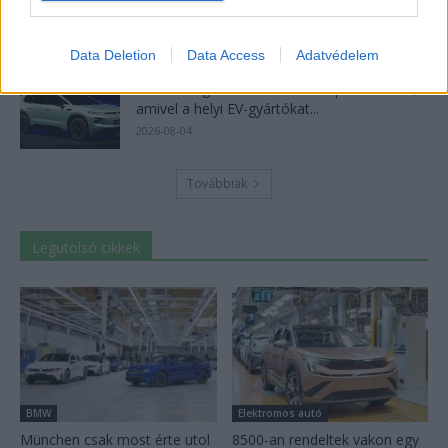
elindult a BMW i3 sorozatgyártása
2026-08-07
Data Deletion
Data Access
Adatvédelem
A Volkswagen bedobta azt a lapot Kínában,
amivel a helyi EV-gyártókat...
2026-08-04
Továbbiak
Legutolsó cikkek
BMW
Elektromos autó
München csak most érte utol
8500-an rendeltek vakon egy