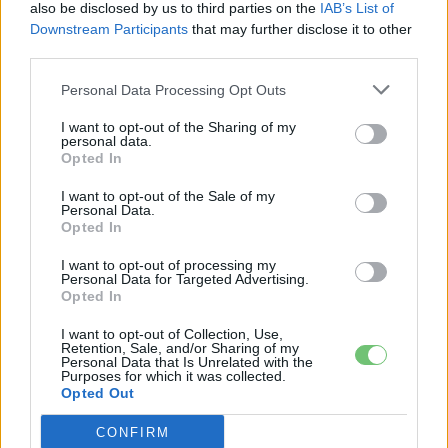
2026-08-07
also be disclosed by us to third parties on the
IAB’s List of
Downstream Participants
that may further disclose it to other
third parties.
25 százalékkal sűrűbb energiát rejt az
európai szilárdtest-akkumulátor
Personal Data Processing Opt Outs
2026-08-07
I want to opt-out of the Sharing of my
personal data.
Dánia utolérte Norvégiát: már náluk is szinte
Opted In
csak elektromos autót vesznek...
2026-08-07
I want to opt-out of the Sale of my
Personal Data.
Opted In
21 ezer előrendelés 20 óra alatt: a kínaiak
I want to opt-out of processing my
megrohanták az MG...
Personal Data for Targeted Advertising.
2026-08-04
Opted In
I want to opt-out of Collection, Use,
Kína szigorú határt szabott: legfeljebb 5%
Retention, Sale, and/or Sharing of my
Personal Data that Is Unrelated with the
lehet a hiba az elektromos...
Purposes for which it was collected.
2026-08-05
Opted Out
CONFIRM
München csak most érte utol Debrecent: