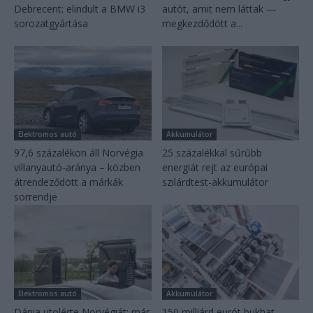
Debrecent: elindult a BMW i3
autót, amit nem láttak —
sorozatgyártása
megkezdődött a...
Elektromos autó
Akkumulátor
97,6 százalékon áll Norvégia
25 százalékkal sűrűbb
villanyautó-aránya – közben
energiát rejt az európai
átrendeződött a márkák
szilárdtest-akkumulátor
sorrendje
Elektromos autó
Akkumulátor
Dánia utolérte Norvégiát: már
150 milliárd eurót bukhat