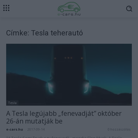
Címke: Tesla teherautó
Tesla
A Tesla legújabb „fenevadját” október
26-án mutatják be
e-cars.hu
-
2017-09-14
0 hozzászólás