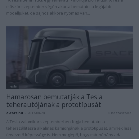
"A Tesla Semi Truck egy fenevad" - mondja Elon Musk. A Tesla
először szeptember végén akarta bemutatni a legújabb
modelljüket, de sajnos akkora nyomás van...
Tesla
Hamarosan bemutatják a Tesla
teherautójának a prototípusát
e-cars.hu
-
2017-08-28
0 hozzászólás
A Tesla valamikor szeptemberben fogja bemutatni a
teherszállításra alkalmas kamionjának a prototípusát, aminek lesz
önvezető képessége is. Nem meglepő, hogy már néhány adat