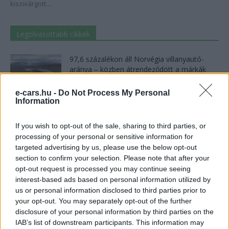
kiszivárgott....
Legolvasottabb cikkek
97,6 százalékon áll Norvégia villanyautó-
aránya – közben átrendeződött a márkák
sorrendje
2026-08-07
e-cars.hu -
Do Not Process My Personal
Information
150 milliárd eurót bukhat Európa, ha nem
szabadul a kínai akkumulátoroktól
If you wish to opt-out of the sale, sharing to third parties, or
2026-08-07
processing of your personal or sensitive information for
targeted advertising by us, please use the below opt-out
section to confirm your selection. Please note that after your
8500-an rendeltek vakon egy autót, amit
opt-out request is processed you may continue seeing
nem láttak — megkezdődött a...
interest-based ads based on personal information utilized by
2026-08-07
us or personal information disclosed to third parties prior to
your opt-out. You may separately opt-out of the further
2,4 millió eurós programba kezdtek a
disclosure of your personal information by third parties on the
németek, hogy lekörözzék a kínai...
IAB’s list of downstream participants. This information may