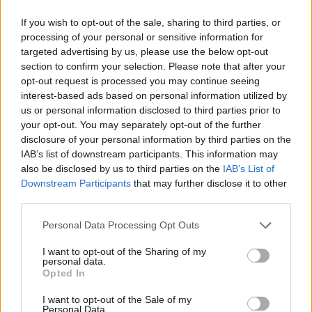
2026-08-07
If you wish to opt-out of the sale, sharing to third parties, or
processing of your personal or sensitive information for
25 százalékkal sűrűbb energiát rejt az
targeted advertising by us, please use the below opt-out
európai szilárdtest-akkumulátor
section to confirm your selection. Please note that after your
2026-08-07
opt-out request is processed you may continue seeing
interest-based ads based on personal information utilized by
us or personal information disclosed to third parties prior to
97,6 százalékon áll Norvégia villanyautó-
your opt-out. You may separately opt-out of the further
aránya – közben átrendeződött a márkák
disclosure of your personal information by third parties on the
sorrendje
IAB’s list of downstream participants. This information may
2026-08-07
also be disclosed by us to third parties on the
IAB’s List of
Downstream Participants
that may further disclose it to other
Tesla: visszatért a régi árazás a magyar
third parties.
Supercharger-hálózaton
2026-08-08
Personal Data Processing Opt Outs
I want to opt-out of the Sharing of my
Hivatalos papírokban bukkant fel a Smart #2
personal data.
– kiderült az ár...
Opted In
2026-08-08
I want to opt-out of the Sale of my
Personal Data.