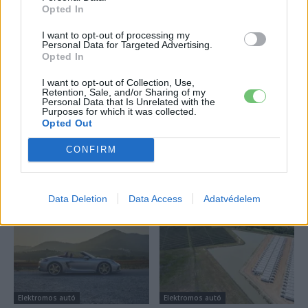
Porsche új vezére: jön az elektromos 718, és
Opted In
marad a Taycan...
I want to opt-out of processing my
2026-08-09
Personal Data for Targeted Advertising.
Opted In
150 milliárd eurót bukhat Európa, ha nem
I want to opt-out of Collection, Use,
szabadul a kínai akkumulátoroktól
Retention, Sale, and/or Sharing of my
Personal Data that Is Unrelated with the
2026-08-07
Purposes for which it was collected.
Opted Out
Továbbiak
CONFIRM
Legutolsó cikkek
Data Deletion
Data Access
Adatvédelem
Elektromos autó
Elektromos autó