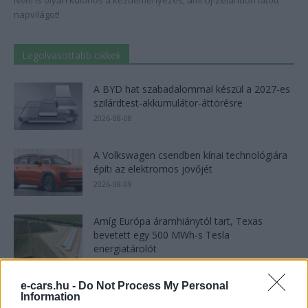
Nem is olyan különös a kezdeményezés, ami Új-Zélandon látott
napvilágot!
Legolvasottabb cikkek
A BYD hat szabadalommal készül a 2027-es
szilárdtest-akkumulátor-áttörésre
2026-08-08
A Volkswagen csendben kínai technológiára
építi az elektromos jövőjét
2026-08-09
Amíg Európa áramhiánytól tart, Texas
bevetett egy 500 MWh-s Tesla
energiatárolót
2026-08-09
e-cars.hu -
Do Not Process My Personal
8500-an rendeltek vakon egy autót, amit
Information
nem láttak — megkezdődött a...