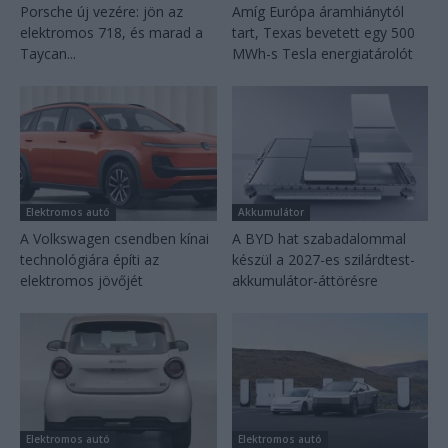
Porsche új vezére: jön az
Amíg Európa áramhiánytól
elektromos 718, és marad a
tart, Texas bevetett egy 500
Taycan...
MWh-s Tesla energiatárolót
Elektromos autó
Akkumulátor
A Volkswagen csendben kínai
A BYD hat szabadalommal
technológiára építi az
készül a 2027-es szilárdtest-
elektromos jövőjét
akkumulátor-áttörésre
Elektromos autó
Elektromos autó