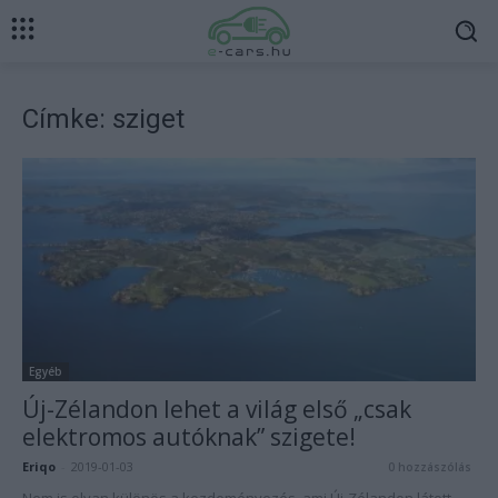
Címke: sziget
Egyéb
Új-Zélandon lehet a világ első „csak
elektromos autóknak” szigete!
Eriqo
-
2019-01-03
0 hozzászólás