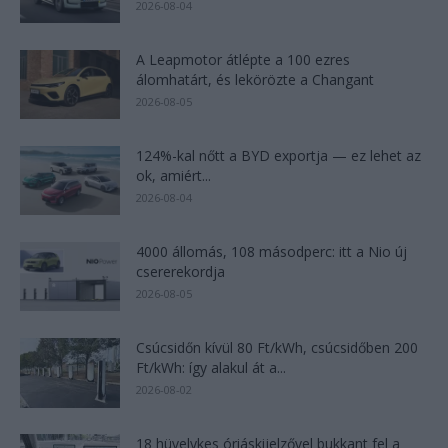
2026-08-04
A Leapmotor átlépte a 100 ezres
álomhatárt, és lekörözte a Changant
2026-08-05
124%-kal nőtt a BYD exportja — ez lehet az
ok, amiért...
2026-08-04
4000 állomás, 108 másodperc: itt a Nio új
csererekordja
2026-08-05
Csúcsidőn kívül 80 Ft/kWh, csúcsidőben 200
Ft/kWh: így alakul át a...
2026-08-02
18 hüvelykes óriáskijelzővel bukkant fel a