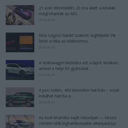
21 ezer előrendelés 20 óra alatt: a kínaiak
megrohanták az MG...
2026-08-04
Kína szigorú határt szabott: legfeljebb 5%
lehet a hiba az elektromos...
2026-08-05
A Volkswagen bedobta azt a lapot Kínában,
amivel a helyi EV-gyártókat...
2026-08-04
9 perc töltés, 450 kilométer hatótáv – ezzel
indulhat harcba a...
2026-08-05
Az Audi letarolta saját rekordjait — készül
minden idők leghatékonyabb villanyautója