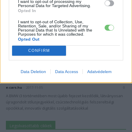
I want to opt-out of processing my
Personal Data for Targeted Advertising.
Opted In
I want to opt-out of Collection, Use,
Retention, Sale, and/or Sharing of my
Personal Data that Is Unrelated with the
Purposes for which it was collected.
Opted Out
CONFIRM
BMW
Már rendelhető a sportosabb BMW i3s
Data Deletion
Data Access
Adatvédelem
Magyarországon!
e-cars.hu
-
2017-11-05
0
A BMW i3 történetében most újabb fejezet kezdődik, látványosan
újragondolt stílusjegyekkel, csúcstechnológiás felszereltségi
opciókkal, innovatív digitális szolgáltatásokkal
Legolvasottabb cikkek