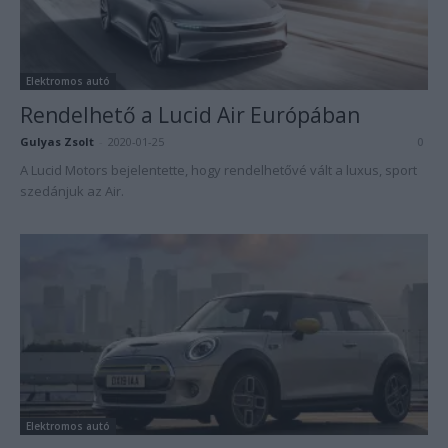
Elektromos autó
Rendelhető a Lucid Air Európában
Gulyas Zsolt
-
2020-01-25
0
A Lucid Motors bejelentette, hogy rendelhetővé vált a luxus, sport
szedánjuk az Air.
Elektromos autó