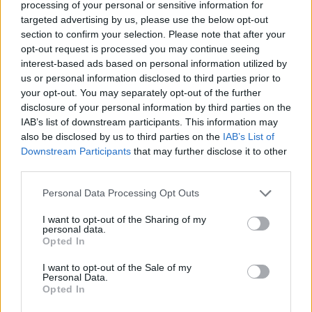
tisztán elektromos Mazda, az MX-30
processing of your personal or sensitive information for
targeted advertising by us, please use the below opt-out
e-cars.hu
-
2019-10-24
0
section to confirm your selection. Please note that after your
A Mazda a Tokiói Autószalonon mutatta be első tisztán elektromos
opt-out request is processed you may continue seeing
modelljét, az MX-30-at.
interest-based ads based on personal information utilized by
us or personal information disclosed to third parties prior to
your opt-out. You may separately opt-out of the further
disclosure of your personal information by third parties on the
IAB’s list of downstream participants. This information may
also be disclosed by us to third parties on the
IAB’s List of
Downstream Participants
that may further disclose it to other
third parties.
Personal Data Processing Opt Outs
Magyarország
I want to opt-out of the Sharing of my
personal data.
Rendelhető az új Nissan Leaf
Opted In
e-cars.hu
-
2017-12-19
0
I want to opt-out of the Sale of my
Personal Data.
Több, mint 300.000 eladott autó és közel 3,5 milliárd megtett
Opted In
kilométer.