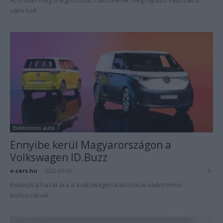
Azonban még a legolcsóbb, hátsókerék meghajtású változatra
válni kell.
Elektromos autó
Ennyibe kerül Magyarországon a
Volkswagen ID.Buzz
e-cars.hu
-
2022-06-02
0
Kiderült a hazai ára a Volkswagen klasszikus elektromos
kisbuszának.