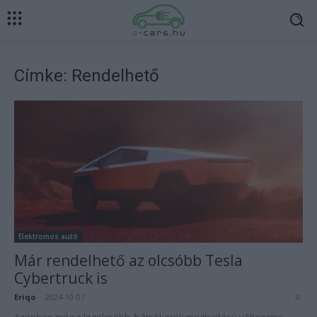
Címke: Rendelhető
Elektromos autó
Már rendelhető az olcsóbb Tesla
Cybertruck is
Eriqo
-
2024-10-07
0