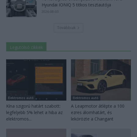
Hyundai IONIQ 5 titkos tesztautója
2026-08-03
Továbbiak
Legutolsó cikkek
Elektromos autó
Elektromos autó
Kína szigorú határt szabott:
A Leapmotor átlépte a 100
legfeljebb 5% lehet a hiba az
ezres álomhatárt, és
elektromos...
lekörözte a Changant