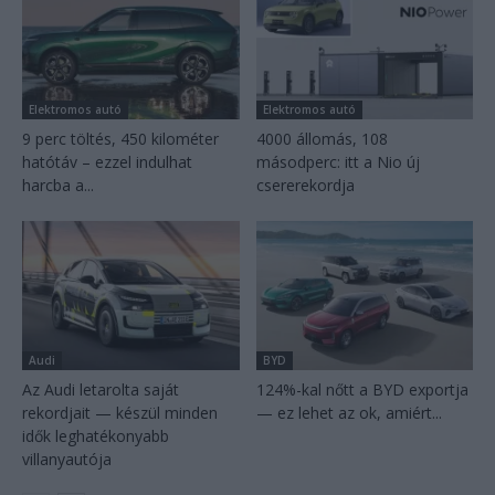
Elektromos autó
Elektromos autó
9 perc töltés, 450 kilométer
4000 állomás, 108
hatótáv – ezzel indulhat
másodperc: itt a Nio új
harcba a...
csererekordja
Audi
BYD
Az Audi letarolta saját
124%-kal nőtt a BYD exportja
rekordjait — készül minden
— ez lehet az ok, amiért...
idők leghatékonyabb
villanyautója