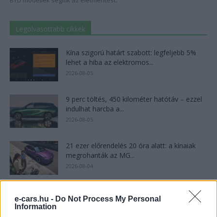
BYD modellek segítik az életmentést.
Legolvasottabb cikkek
Kína szigorú határt szabott: legfeljebb 5%
lehet a hiba az elektromos...
2026-08-05
9 perc töltés, 450 kilométer hatótáv – ezzel
indulhat harcba a...
2026-08-05
21 ezer előrendelés 20 óra alatt: a kínaiak
megrohanták az MG...
2026-08-04
A Leapmotor átlépte a 100 ezres
e-cars.hu -
Do Not Process My Personal
álomhatárt, és lekörözte a Changant
Information
2026-08-05