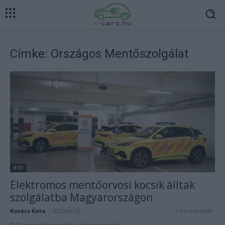
Címke: Országos Mentőszolgálat
BYD
Elektromos mentőorvosi kocsik álltak
szolgálatba Magyarországon
Kovács Kata
-
2026-04-02
1 hozzászólás