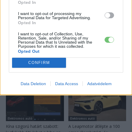
ok, amiért...
Opted In
2026-08-04
I want to opt-out of processing my
Personal Data for Targeted Advertising.
18 hüvelykes óriáskijelzővel bukkant fel a
Opted In
Hyundai IONIQ 5 titkos tesztautója
I want to opt-out of Collection, Use,
2026-08-03
Retention, Sale, and/or Sharing of my
Personal Data that Is Unrelated with the
Purposes for which it was collected.
Továbbiak
Opted Out
CONFIRM
Legutolsó cikkek
Data Deletion
Data Access
Adatvédelem
Elektromos autó
Elektromos autó
Kína szigorú határt szabott:
A Leapmotor átlépte a 100