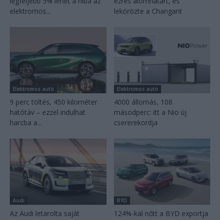
legfeljebb 5% lehet a hiba az
ezres álomhatárt, és
elektromos...
lekörözte a Changant
Elektromos autó
Elektromos autó
9 perc töltés, 450 kilométer
4000 állomás, 108
hatótáv – ezzel indulhat
másodperc: itt a Nio új
harcba a...
csererekordja
Audi
BYD
Az Audi letarolta saját
124%-kal nőtt a BYD exportja