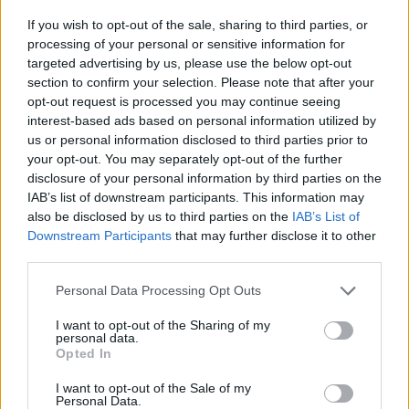
If you wish to opt-out of the sale, sharing to third parties, or
A Volkswagen bedobta azt a lapot Kínában,
processing of your personal or sensitive information for
amivel a helyi EV-gyártókat...
targeted advertising by us, please use the below opt-out
2026-08-04
section to confirm your selection. Please note that after your
opt-out request is processed you may continue seeing
interest-based ads based on personal information utilized by
Az Audi letarolta saját rekordjait — készül
us or personal information disclosed to third parties prior to
minden idők leghatékonyabb villanyautója
your opt-out. You may separately opt-out of the further
2026-08-04
disclosure of your personal information by third parties on the
IAB’s list of downstream participants. This information may
4000 állomás, 108 másodperc: itt a Nio új
also be disclosed by us to third parties on the
IAB’s List of
csererekordja
Downstream Participants
that may further disclose it to other
third parties.
2026-08-05
Personal Data Processing Opt Outs
A kínaiak leállítják, amit két éve minden EV-
gyártó imádott
I want to opt-out of the Sharing of my
personal data.
2026-08-03
Opted In
I want to opt-out of the Sale of my
124%-kal nőtt a BYD exportja — ez lehet az
Personal Data.