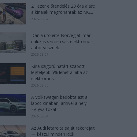
21 ezer előrendelés 20 óra alatt:
a kínaiak megrohanták az MG...
2026-08-04
Dánia utolérte Norvégiát: már
náluk is szinte csak elektromos
autót vesznek...
2026-08-07
Kína szigorú határt szabott:
legfeljebb 5% lehet a hiba az
elektromos...
2026-08-05
A Volkswagen bedobta azt a
lapot Kínában, amivel a helyi
EV-gyártókat...
2026-08-04
Az Audi letarolta saját rekordjait
— készül minden idők