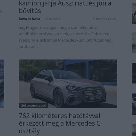
kamion járja Ausztriát, és jön a
bővítés
ás
Kovács Kata
-
2026-04-30
0 hozzászólás
míg Magyarországon még a személyautós
töltőhálózatról vitatkozunk, az osztrák Gebrüder
Weiss 14 elektromos Mercedes-kamiont futtat napi
járatokon.
Elektromos autó
762 kilométeres hatótávval
érkezett meg a Mercedes C-
osztály