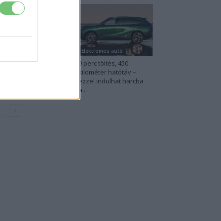
lektromos autó
Elektromos autó
Leapmotor átlépte a
9 perc töltés, 450
0 ezres álomhatárt, és
kilométer hatótáv –
körözte a Changant
ezzel indulhat harcba
a...