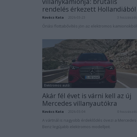
villanykamionja: brutális
rendelés érkezett Hollandiából
Kovács Kata
-
2026-03-23
3 hozzászól
Óriási flottabővítés jön az elektromos kamionokból
Elektromos autó
Akár fél évet is várni kell az új
Mercedes villanyautókra
Kovács Kata
-
2026-03-04
0 hozzászól
A vártnál is nagyobb érdeklődés övezi a Mercedes
Benz legújabb elektromos modelljeit.