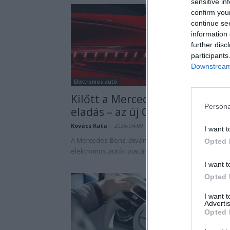
sensitive in
confirm you
continue se
information 
further disc
participants
Downstream 
Elektromos autó
Kilőtt a Mercedes villanyautó-
Persona
eladás – az új CLA mindent visz
Kovács Kata
-
2026-04-09
0 hozzászól
I want t
A Mercedes-Benz látványos fordulatot vett az
Opted 
elektromos autók piacán.
I want t
Opted 
I want 
Advertis
Opted 