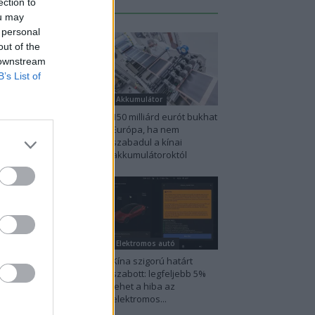
ection to
Legutolsó cikkek
ou may
 personal
out of the
 downstream
B’s List of
lektromos autó
Akkumulátor
nia utolérte
150 milliárd eurót bukhat
rvégiát: már náluk is
Európa, ha nem
inte csak elektromos
szabadul a kínai
tót vesznek...
akkumulátoroktól
kkumulátor
Elektromos autó
4 millió eurós
Kína szigorú határt
ogramba kezdtek a
szabott: legfeljebb 5%
metek, hogy
lehet a hiba az
körözzék a kínai...
elektromos...