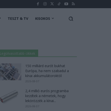
P
TESZT & TV
KISOKOS
Legolvasottabb cikkek
150 milliárd eurót bukhat
Európa, ha nem szabadul a
kínai akkumulátoroktól
2026-08-07
2,4 millió eurós programba
kezdtek a németek, hogy
lekörözzék a kínai...
2026-08-07