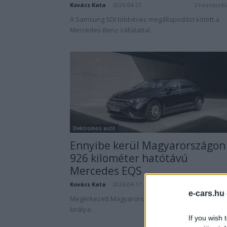
Kovács Kata
-
2026-04-21
2 hozzászól
A Samsung SDI többéves megállapodást kötött a
Mercedes-Benz vállalattal.
Elektromos autó
Ennyibe kerül Magyarországon
926 kilométer hatótávú
Mercedes EQS
Kovács Kata
-
2026-04-17
3 hozzászól
e-cars.hu
Megérkezett Magyarországra a luxus villanyautó ú
királya.
If you wish 