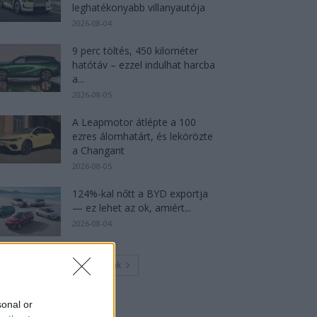
leghatékonyabb villanyautója
2026-08-04
9 perc töltés, 450 kilométer
hatótáv – ezzel indulhat harcba
a...
2026-08-05
A Leapmotor átlépte a 100
ezres álomhatárt, és lekörözte
a Changant
2026-08-05
124%-kal nőtt a BYD exportja
— ez lehet az ok, amiért...
2026-08-04
Továbbiak
sonal or