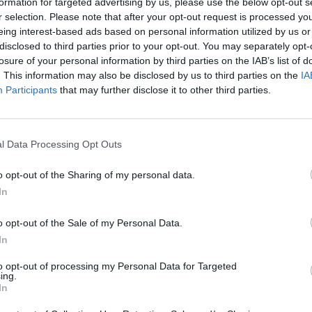
formation for targeted advertising by us, please use the below opt-out s
r selection. Please note that after your opt-out request is processed y
eing interest-based ads based on personal information utilized by us or
disclosed to third parties prior to your opt-out. You may separately opt-
losure of your personal information by third parties on the IAB’s list of
. This information may also be disclosed by us to third parties on the
IA
Participants
that may further disclose it to other third parties.
E
Elektromos autó
Dá
No
Ilyen lesz az első elektromos
sz
l Data Processing Opt Outs
Mercedes AMG – a jégen is...
au
Kovács Kata
-
2026-04-05
ás
0 hozzászólás
o opt-out of the Sharing of my personal data.
Sikeresen lezárult a GT 4-Door Coupé végső téli
In
tesztprogramja.
o opt-out of the Sale of my Personal Data.
In
A
2,
to opt-out of processing my Personal Data for Targeted
pr
ing.
né
In
le