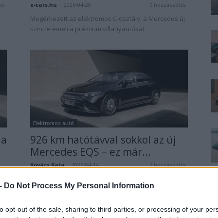
e-cars.hu
-
2026-04-20
ás
0 hozzászólás
Megérkezett az elektromos C-osztály: a Mercedes új
szintre emeli a prémium villanyautókat.
Elektromos autó
 a
926 km hatótávval sokkol az új
Mercedes EQS – ez már...
Kovács Kata
-
2026-04-14
2 hozzászólás
ás
Szinte mindenhez hozzányúlt a Mercedes.
 -
Do Not Process My Personal Information
j
to opt-out of the sale, sharing to third parties, or processing of your per