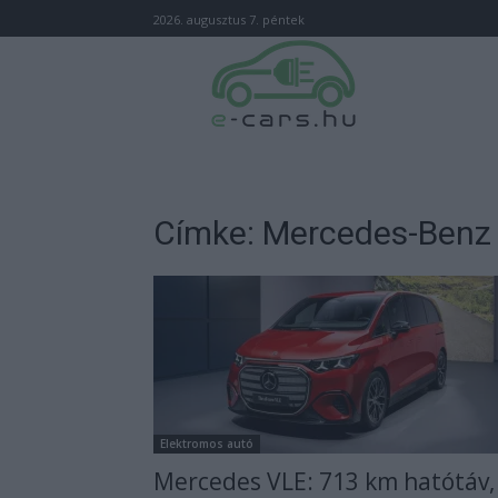
2026. augusztus 7. péntek
Címke: Mercedes-Benz
Elektromos autó
Mercedes VLE: 713 km hatótáv,