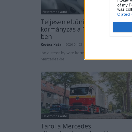
I want t
of my P
was col
Elektromos autó
Opted 
Teljesen eltűnik a hagyományo
kormányzás a Mercedes EQS-
ben
Kovács Kata
-
2026-04-03
3 hozzászól
Jön a steer-by-wire kormányzás az elektromos
Mercedes-be.
Elektromos autó
Tarol a Mercedes