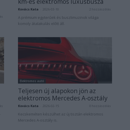
km-es elektromos luxusbusza
Kovács Kata
-
2026-03-10
2 hozzászólás
ás
A prémium egyterűek és buszlimuzinok világa
komoly átalakulás előtt áll.
Elektromos autó
Teljesen új alapokon jön az
elektromos Mercedes A-osztály
Kovács Kata
-
2026-02-15
ás
0 hozzászólás
-
Kecskeméten készülhet az új tisztán elektromos
Mercedes A-osztály is.