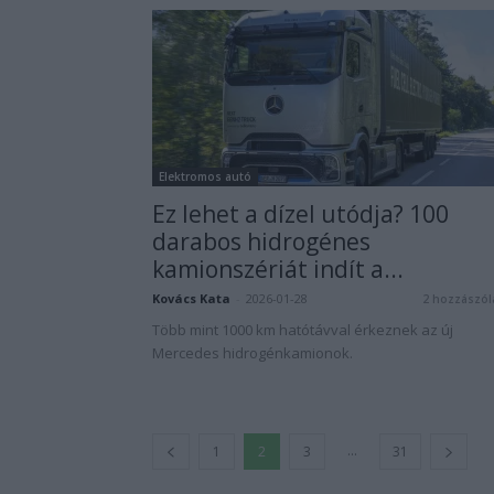
Elektromos autó
Ez lehet a dízel utódja? 100
darabos hidrogénes
kamionszériát indít a...
Kovács Kata
-
2026-01-28
2 hozzászól
Több mint 1000 km hatótávval érkeznek az új
Mercedes hidrogénkamionok.
...
1
2
3
31