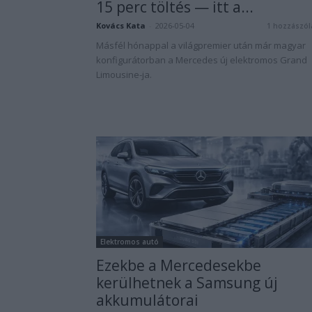
15 perc töltés — itt a...
Kovács Kata
-
2026-05-04
1 hozzászól
Másfél hónappal a világpremier után már magyar
konfigurátorban a Mercedes új elektromos Grand
Limousine-ja.
Elektromos autó
Ezekbe a Mercedesekbe
kerülhetnek a Samsung új
akkumulátorai