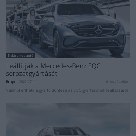
Elektromos autó
Leállítják a Mercedes-Benz EQC
sorozatgyártását
Eriqo
-
2022-07-14
0 hozzászólás
Valahol érthető a gyártó döntése az EQC gyártásának leállításáról.