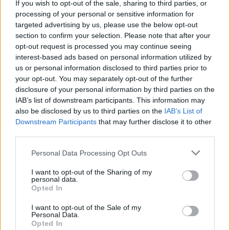
If you wish to opt-out of the sale, sharing to third parties, or
processing of your personal or sensitive information for
targeted advertising by us, please use the below opt-out
section to confirm your selection. Please note that after your
opt-out request is processed you may continue seeing
interest-based ads based on personal information utilized by
Elektromos autó
us or personal information disclosed to third parties prior to
your opt-out. You may separately opt-out of the further
Mennyi szén-dioxidba kerül egy EQC
disclosure of your personal information by third parties on the
legyártása?
IAB’s list of downstream participants. This information may
Eriqo
-
2019-11-14
0 hozzászólás
also be disclosed by us to third parties on the
IAB’s List of
Downstream Participants
that may further disclose it to other
Lássuk, hogyan alakul a sokat emlegetett adat az EQC esetében?
third parties.
Personal Data Processing Opt Outs
I want to opt-out of the Sharing of my
personal data.
Opted In
I want to opt-out of the Sale of my
Personal Data.
Opted In