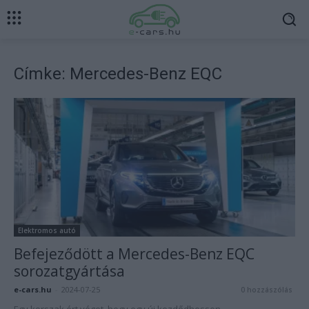
Címke: Mercedes-Benz EQC
Elektromos autó
Befejeződött a Mercedes-Benz EQC
sorozatgyártása
e-cars.hu
-
2024-07-25
0 hozzászólás