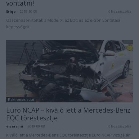
vontatni!
Eriqo
-
2019-10-09
0 hozzászólás
Összehasonlították a Model X, az EQC és az e-tron vontatási
képességeit.
Elektromos autó
Euro NCAP – kiváló lett a Mercedes-Benz
EQC töréstesztje
e-cars.hu
-
2019-09-08
0 hozzászólás
Kiváló lett a Mercedes-Benz EQC töréstesztje Euro NCAP vizsgáján.