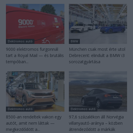
Elektromos autó
BMW
9000 elektromos furgonnál
München csak most érte utol
tart a Royal Mail — és brutális
Debrecent: elindult a BMW i3
tempóban...
sorozatgyártása
Elektromos autó
Elektromos autó
8500-an rendeltek vakon egy
97,6 százalékon áll Norvégia
autót, amit nem láttak —
villanyautó-aránya – közben
megkezdődött a...
átrendeződött a márkák