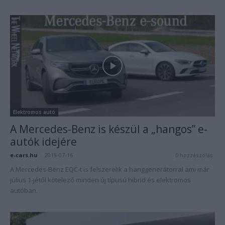
Elektromos autó
A Mercedes-Benz is készül a „hangos” e-
autók idejére
e-cars.hu
-
2019-07-16
0 hozzászólás
A Mercedes-Benz EQC-t is felszerelik a hanggenerátorral ami már
július 1-jétől kötelező minden új típusú hibrid és elektromos
autóban.