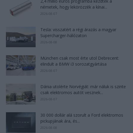
2,4 millió eurós programba kezdtek a
németek, hogy lekörözzék a kínai...
2026-08-07
Tesla: visszatért a régi árazás a magyar
Supercharger-hálózaton
2026-08-08
München csak most érte utol Debrecent:
elindult a BMW i3 sorozatgyártása
2026-08-07
Dánia utolérte Norvégiát: már náluk is szinte
csak elektromos autót vesznek...
2026-08-07
30 000 dollár alá szorult a Ford elektromos
pickupjának ára, és...
2026-08-08