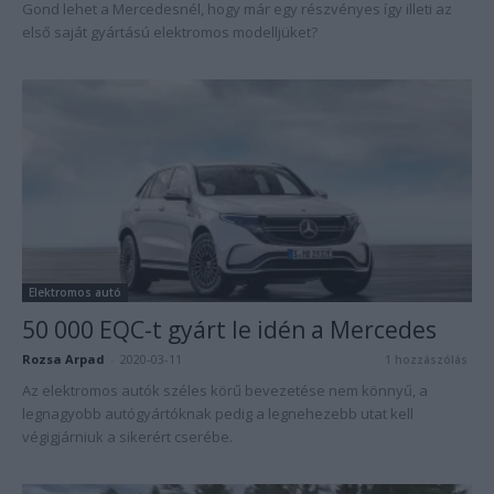
Gond lehet a Mercedesnél, hogy már egy részvényes így illeti az
első saját gyártású elektromos modelljüket?
Elektromos autó
50 000 EQC-t gyárt le idén a Mercedes
Rozsa Arpad
-
2020-03-11
1 hozzászólás
Az elektromos autók széles körű bevezetése nem könnyű, a
legnagyobb autógyártóknak pedig a legnehezebb utat kell
végigjárniuk a sikerért cserébe.