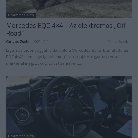
Elektromos autó
Mercedes EQC 4×4 – Az elektromos „Off-
Road”
Gulyas Zsolt
-
2020-10-14
0 hozzászólás
Izgalmas újdonsággal rukkolt elő a Mercedes-Benz, bemutatta az
EQC 4x42-t, ami egy igazán merész terepjáró, ugyanakkor a
márkánál megszokott luxust sem mellőzi.
Elektromos autó