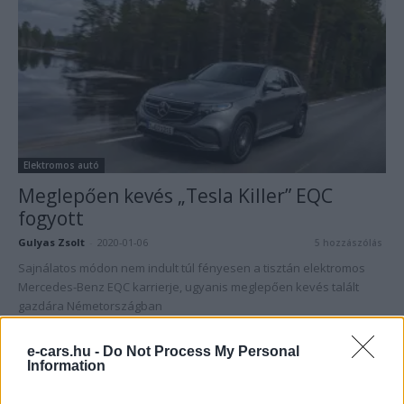
Elektromos autó
Meglepően kevés „Tesla Killer” EQC
fogyott
Gulyas Zsolt
-
2020-01-06
5 hozzászólás
Sajnálatos módon nem indult túl fényesen a tisztán elektromos
Mercedes-Benz EQC karrierje, ugyanis meglepően kevés talált
gazdára Németországban
e-cars.hu -
Do Not Process My Personal
Information