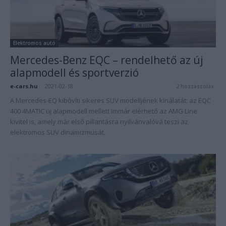
Elektromos autó
Mercedes-Benz EQC – rendelhető az új
alapmodell és sportverzió
e-cars.hu
-
2021-02-18
2 hozzászólás
A Mercedes-EQ kibővíti sikeres SUV modelljének kínálatát: az EQC
400 4MATIC új alapmodell mellett immár elérhető az AMG Line
kivitel is, amely már első pillantásra nyilvánvalóvá teszi az
elektromos SUV dinamizmusát.