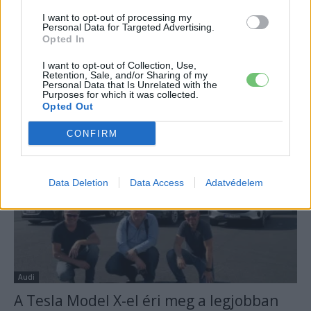
I want to opt-out of processing my
Elektromos autó
Personal Data for Targeted Advertising.
Opted In
1700 Mercedes-Benz EQC kerül
visszahívásra
I want to opt-out of Collection, Use,
Retention, Sale, and/or Sharing of my
Eriqo
-
2019-11-04
1 hozzászólás
Personal Data that Is Unrelated with the
Purposes for which it was collected.
A hiba kellemetlen problémákat, akár teljes leállást is jelenthet
Opted Out
egyes EQC modellke esetében. Szükséges a visszahívás!
CONFIRM
Data Deletion
Data Access
Adatvédelem
Audi
A Tesla Model X-el éri meg a legjobban