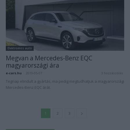
Elektromos autó
Megvan a Mercedes-Benz EQC
magyarországi ára
e-cars.hu
-
2019-05-07
3 hozzászólás
Tegnap elindult a gyártás, ma pedig megtudhatjuk a magyarországi
Mercedes-Benz EQC árát.
1
2
3