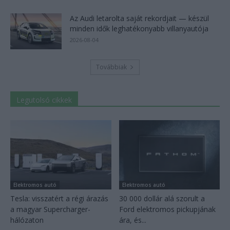
Az Audi letarolta saját rekordjait — készül
minden idők leghatékonyabb villanyautója
2026-08-04
Továbbiak
Legutolsó cikkek
Elektromos autó
Elektromos autó
Tesla: visszatért a régi árazás
30 000 dollár alá szorult a
a magyar Supercharger-
Ford elektromos pickupjának
hálózaton
ára, és...