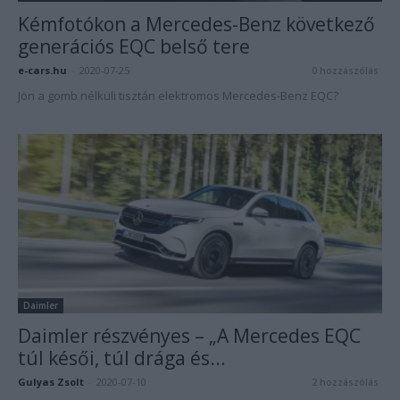
Kémfotókon a Mercedes-Benz következő
generációs EQC belső tere
e-cars.hu
-
2020-07-25
0 hozzászólás
Jön a gomb nélküli tisztán elektromos Mercedes-Benz EQC?
Daimler
Daimler részvényes – „A Mercedes EQC
túl késői, túl drága és...
Gulyas Zsolt
-
2020-07-10
2 hozzászólás