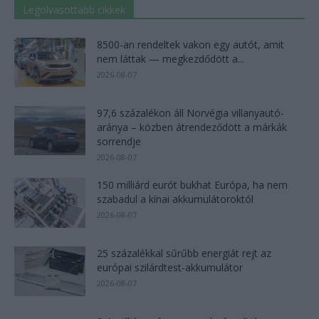
Legolvasottabb cikkek
8500-an rendeltek vakon egy autót, amit
nem láttak — megkezdődött a...
2026-08-07
97,6 százalékon áll Norvégia villanyautó-
aránya – közben átrendeződött a márkák
sorrendje
2026-08-07
150 milliárd eurót bukhat Európa, ha nem
szabadul a kínai akkumulátoroktól
2026-08-07
25 százalékkal sűrűbb energiát rejt az
európai szilárdtest-akkumulátor
2026-08-07