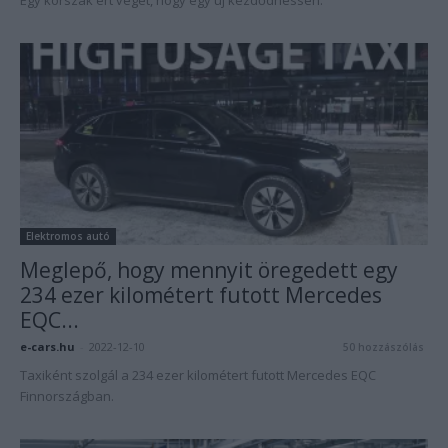
Egy korszak ért véget, hogy egy új kezdődhessen.
Elektromos autó
Meglepő, hogy mennyit öregedett egy
234 ezer kilométert futott Mercedes
EQC...
e-cars.hu
-
2022-12-10
50 hozzászólás
Taxiként szolgál a 234 ezer kilométert futott Mercedes EQC
Finnországban.