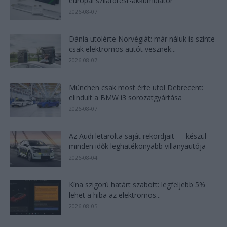
európai szilárdtest-akkumulátor
2026-08-07
Dánia utolérte Norvégiát: már náluk is szinte
csak elektromos autót vesznek...
2026-08-07
München csak most érte utol Debrecent:
elindult a BMW i3 sorozatgyártása
2026-08-07
Az Audi letarolta saját rekordjait — készül
minden idők leghatékonyabb villanyautója
2026-08-04
Kína szigorú határt szabott: legfeljebb 5%
lehet a hiba az elektromos...
2026-08-05