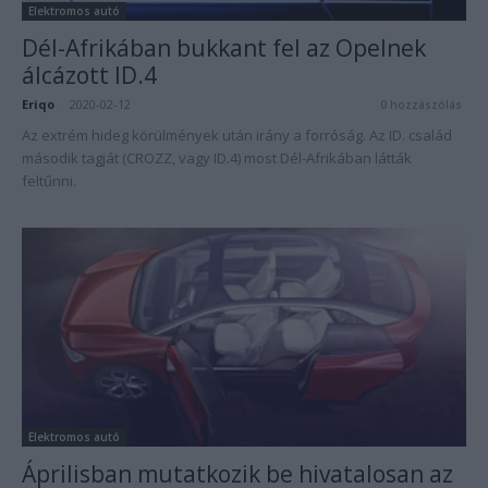
Elektromos autó
Dél-Afrikában bukkant fel az Opelnek
álcázott ID.4
Eriqo
-
2020-02-12
0 hozzászólás
Az extrém hideg körülmények után irány a forróság. Az ID. család
második tagját (CROZZ, vagy ID.4) most Dél-Afrikában látták
feltűnni.
Elektromos autó
Áprilisban mutatkozik be hivatalosan az