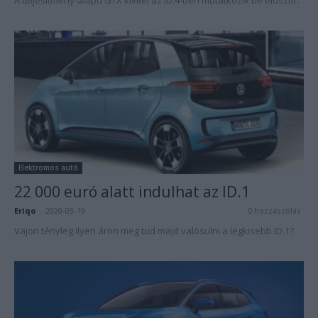
A teljesítmény-alapú GTX kivitel az ID.4-ben mutatkozik be először.
Elektromos autó
22 000 euró alatt indulhat az ID.1
Eriqo
-
2020-03-19
0 hozzászólás
Vajon tényleg ilyen áron meg tud majd valósulni a legkisebb ID.1?