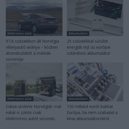
Elektromos autó
Akkumulátor
97,6 százalékon áll Norvégia
25 százalékkal sűrűbb
villanyautó-aránya – közben
energiát rejt az európai
átrendeződött a márkák
szilárdtest-akkumulátor
sorrendje
Elektromos autó
Akkumulátor
Dánia utolérte Norvégiát: már
150 milliárd eurót bukhat
náluk is szinte csak
Európa, ha nem szabadul a
elektromos autót vesznek...
kínai akkumulátoroktól