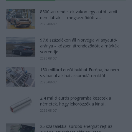
8500-an rendeltek vakon egy autót, amit
nem láttak — megkezdődött a...
2026-08-07
97,6 százalékon áll Norvégia villanyautó-
aránya – közben átrendeződött a márkák
sorrendje
2026-08-07
150 milliárd eurót bukhat Európa, ha nem
szabadul a kínai akkumulátoroktól
2026-08-07
2,4 millió eurós programba kezdtek a
németek, hogy lekörözzék a kínai...
2026-08-07
25 százalékkal sűrűbb energiát rejt az