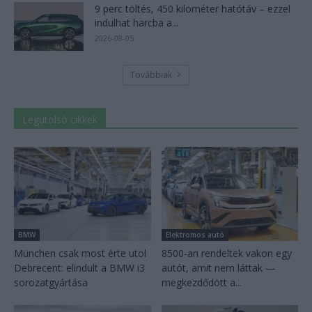
9 perc töltés, 450 kilométer hatótáv – ezzel
indulhat harcba a...
2026-08-05
Továbbiak
Legutolsó cikkek
BMW
Elektromos autó
München csak most érte utol
8500-an rendeltek vakon egy
Debrecent: elindult a BMW i3
autót, amit nem láttak —
sorozatgyártása
megkezdődött a...