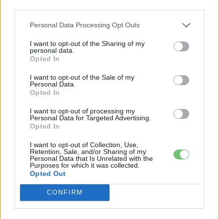
third parties.
Personal Data Processing Opt Outs
I want to opt-out of the Sharing of my
Elektromos autó
personal data.
Felkészült a Volkswagen az ID. Crozz
Opted In
gyártására!
I want to opt-out of the Sale of my
Personal Data.
Eriqo
-
2019-11-14
0 hozzászólás
Opted In
Sajnos még így is 2 évet várni kell az amerikai CROZZ gyártására!
I want to opt-out of processing my
Personal Data for Targeted Advertising.
Opted In
I want to opt-out of Collection, Use,
Retention, Sale, and/or Sharing of my
Personal Data that Is Unrelated with the
Purposes for which it was collected.
Opted Out
CONFIRM
Elektromos autó