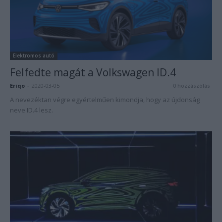
Elektromos autó
Felfedte magát a Volkswagen ID.4
Eriqo
-
2020-03-05
0 hozzászólás
A nevezéktan végre egyértelműen kimondja, hogy az újdonság
neve ID.4 lesz.