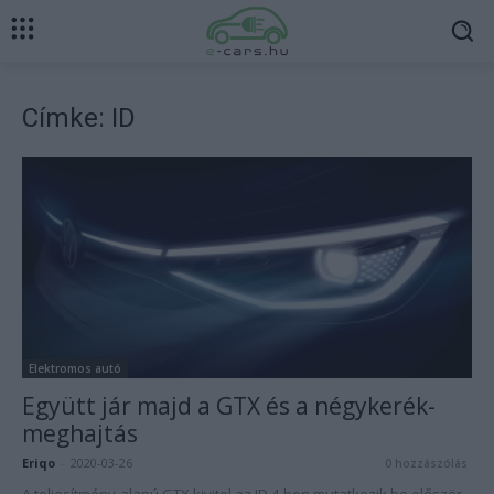
Címke: ID
Elektromos autó
Együtt jár majd a GTX és a négykerék-
meghajtás
Eriqo
-
2020-03-26
0 hozzászólás