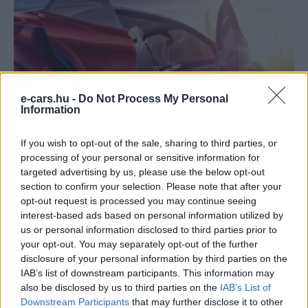
e-cars.hu -
Do Not Process My Personal
Information
Elektromos autó
30 ezer dollár környékén nyithat az
If you wish to opt-out of the sale, sharing to third parties, or
ID.CROZZ Amerikában
processing of your personal or sensitive information for
targeted advertising by us, please use the below opt-out
Eriqo
-
2019-12-02
0 hozzászólás
section to confirm your selection. Please note that after your
Az Egyesült Államokban igazán kiváló áron nyithat az ID.4 (vagy
opt-out request is processed you may continue seeing
ID.CROZZ?)
interest-based ads based on personal information utilized by
us or personal information disclosed to third parties prior to
your opt-out. You may separately opt-out of the further
disclosure of your personal information by third parties on the
IAB’s list of downstream participants. This information may
also be disclosed by us to third parties on the
IAB’s List of
Downstream Participants
that may further disclose it to other