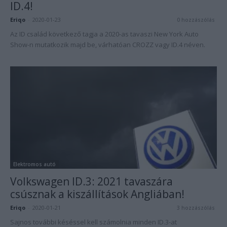
ID.4!
Eriqo
-
2020-01-23
0 hozzászólás
Az ID család következő tagja a 2020-as tavaszi New York Auto
Show-n mutatkozik majd be, várhatóan CROZZ vagy ID.4 néven.
Elektromos autó
Volkswagen ID.3: 2021 tavaszára
csúsznak a kiszállítások Angliában!
Eriqo
-
2020-01-21
3 hozzászólás
Sajnos további késéssel kell számolnia minden ID.3-at