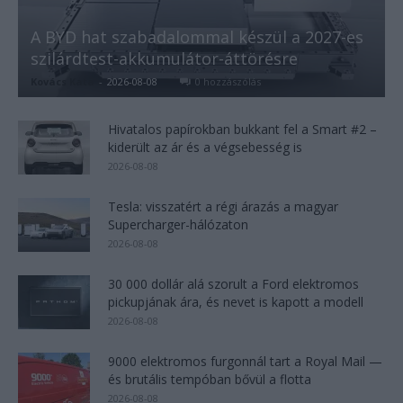
A BYD hat szabadalommal készül a 2027-es
szilárdtest-akkumulátor-áttörésre
Kovács Kata
-
2026-08-08
0 hozzászólás
Hivatalos papírokban bukkant fel a Smart #2 –
kiderült az ár és a végsebesség is
2026-08-08
Tesla: visszatért a régi árazás a magyar
Supercharger-hálózaton
2026-08-08
30 000 dollár alá szorult a Ford elektromos
pickupjának ára, és nevet is kapott a modell
2026-08-08
9000 elektromos furgonnál tart a Royal Mail —
és brutális tempóban bővül a flotta
2026-08-08