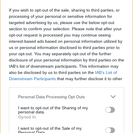
Főállásban Informatikus kocka, de lelkében elkötelezett gamer,
If you wish to opt-out of the sale, sharing to third parties, or
kütyü és immár e-autó rajongó!
processing of your personal or sensitive information for
targeted advertising by us, please use the below opt-out
section to confirm your selection. Please note that after your
opt-out request is processed you may continue seeing
KAPCSOLÓDÓ CIKKEK
TÖBB A SZERZŐTŐL
interest-based ads based on personal information utilized by
us or personal information disclosed to third parties prior to
your opt-out. You may separately opt-out of the further
Crossoverként éled újjá a Nissan Leaf
disclosure of your personal information by third parties on the
IAB’s list of downstream participants. This information may
Elektromos
autó
also be disclosed by us to third parties on the
IAB’s List of
Downstream Participants
that may further disclose it to other
Puma méretű SUV a VW – Ford első
third parties.
közös elektromos autója
Elektromos
Personal Data Processing Opt Outs
autó
I want to opt-out of the Sharing of my
personal data.
Még idén jöhet egy tisztán elektromos
Opted In
Genesis Crossover?
Elektromos
autó
I want to opt-out of the Sale of my
Personal Data.