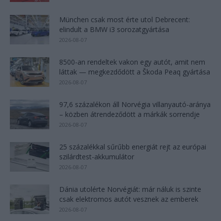
München csak most érte utol Debrecent:
elindult a BMW i3 sorozatgyártása
2026-08-07
8500-an rendeltek vakon egy autót, amit nem
láttak — megkezdődött a Škoda Peaq gyártása
2026-08-07
97,6 százalékon áll Norvégia villanyautó-aránya
– közben átrendeződött a márkák sorrendje
2026-08-07
25 százalékkal sűrűbb energiát rejt az európai
szilárdtest-akkumulátor
2026-08-07
Dánia utolérte Norvégiát: már náluk is szinte
csak elektromos autót vesznek az emberek
2026-08-07