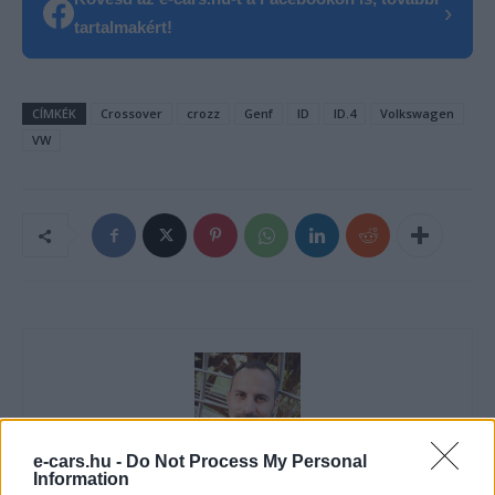
›
tartalmakért!
CÍMKÉK
Crossover
crozz
Genf
ID
ID.4
Volkswagen
VW
e-cars.hu -
Do Not Process My Personal
Information
Eriqo