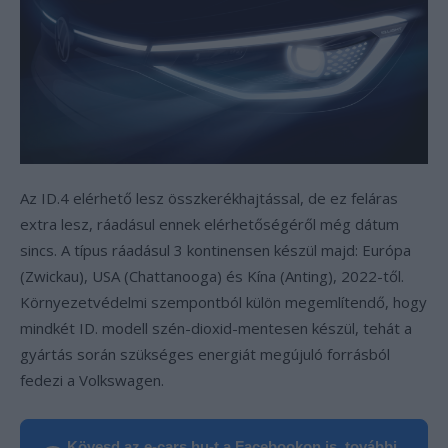
Az ID.4 elérhető lesz összkerékhajtással, de ez feláras
extra lesz, ráadásul ennek elérhetőségéről még dátum
sincs. A típus ráadásul 3 kontinensen készül majd: Európa
(Zwickau), USA (Chattanooga) és Kína (Anting), 2022-től.
Környezetvédelmi szempontból külön megemlítendő, hogy
mindkét ID. modell szén-dioxid-mentesen készül, tehát a
gyártás során szükséges energiát megújuló forrásból
fedezi a Volkswagen.
Kövesd az e-cars.hu-t a Facebookon is, további