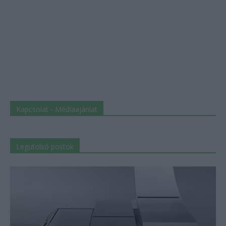
Kapcsolat - Médiaajánlat
Legutolsó postok