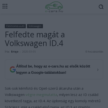
Elektromos autó
Volkswagen
Felfedte magát a
Volkswagen ID.4
Írta:
Eriqo
-
2020-03-05
0 hozzászólás
Állítsd be, hogy az e-cars.hu az elsők között
›
legyen a Google-találatokban!
Sok-sok kémfotó és Opel-szerű álcaruha után a
Volkswagen
végre megmutatta
, milyen lesz az ID család
következő tagja, az ID.4. Az újdonság egy komoly méretű
SUV lesz, míg a család első tagja, az ID.3 az ötajtós