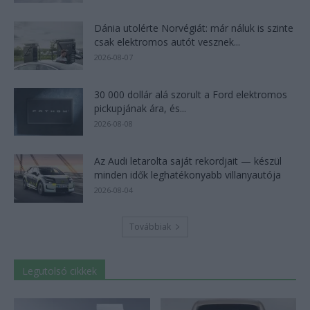
Dánia utolérte Norvégiát: már náluk is szinte
csak elektromos autót vesznek...
2026-08-07
30 000 dollár alá szorult a Ford elektromos
pickupjának ára, és...
2026-08-08
Az Audi letarolta saját rekordjait — készül
minden idők leghatékonyabb villanyautója
2026-08-04
Továbbiak
Legutolsó cikkek