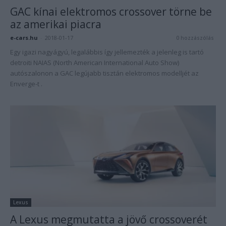
GAC kínai elektromos crossover törne be
az amerikai piacra
e-cars.hu
-
2018-01-17
0 hozzászólás
Egy igazi nagyágyú, legalábbis így jellemezték a jelenleg is tartó
detroiti NAIAS (North American International Auto Show)
autószalonon a GAC legújabb tisztán elektromos modelljét az
Enverge-t .
Lexus
A Lexus megmutatta a jövő crossoverét