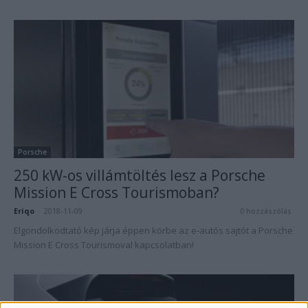
Porsche
250 kW-os villámtöltés lesz a Porsche
Mission E Cross Tourismoban?
Eriqo
-
2018-11-09
0 hozzászólás
Elgondolkodtató kép járja éppen körbe az e-autós sajtót a Porsche
Mission E Cross Tourismoval kapcsolatban!