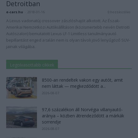
Detroitban
e-cars.hu
-
2018-01-16
0 hozzászólás
A Lexus vadonatúj crossover zászlóshajót alkotott. Az Észak-
Amerikai Nemzetközi Autókiállításon (közismertebb nevén Detroiti
Autószalon) bemutatott Lexus LF-1 Limitless tanulmányautó
bepillantást enged a talán nem is olyan távoli jövő lenyűgöző SUV-
jainak világába.
Legolvasottabb cikkek
8500-an rendeltek vakon egy autót, amit
nem láttak — megkezdődött a...
2026-08-07
97,6 százalékon áll Norvégia villanyautó-
aránya – közben átrendeződött a márkák
sorrendje
2026-08-07