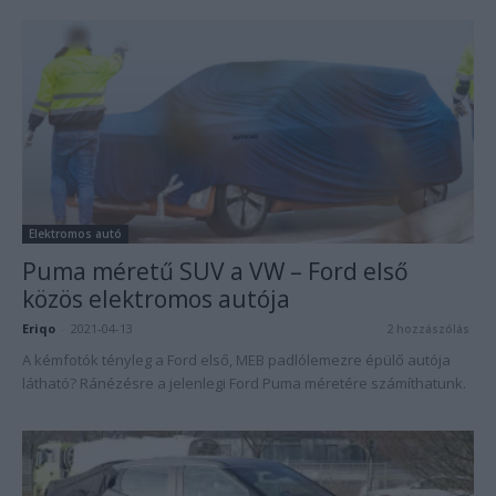
Elektromos autó
Puma méretű SUV a VW – Ford első
közös elektromos autója
Eriqo
-
2021-04-13
2 hozzászólás
A kémfotók tényleg a Ford első, MEB padlólemezre épülő autója
látható? Ránézésre a jelenlegi Ford Puma méretére számíthatunk.