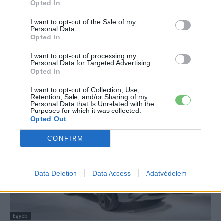
Opted In
I want to opt-out of the Sale of my
Personal Data.
Egyéb
Opted In
Az SF Motors két új, nagy hatótávú SUV
I want to opt-out of processing my
tanulmányautót jelentett be.
Personal Data for Targeted Advertising.
Opted In
Eriqo
-
2018-03-31
0 hozzászólás
Érkezik az SF5 (közepes méretű crossover) és az SF7 (teljes értékű
I want to opt-out of Collection, Use,
Retention, Sale, and/or Sharing of my
SUV).
Personal Data that Is Unrelated with the
Purposes for which it was collected.
Opted Out
CONFIRM
Data Deletion
Data Access
Adatvédelem
Egyéb