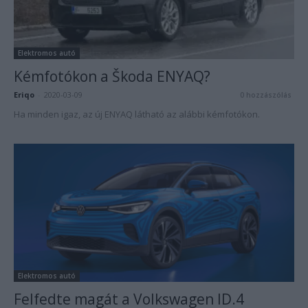
Elektromos autó
Kémfotókon a Škoda ENYAQ?
Eriqo
-
2020-03-09
0 hozzászólás
Ha minden igaz, az új ENYAQ látható az alábbi kémfotókon.
Elektromos autó
Felfedte magát a Volkswagen ID.4