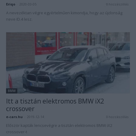
Eriqo
-
2020-03-05
0 hozzászólás
A nevezéktan végre egyértelműen kimondja, hogy az újdonság
neve ID.4 lesz.
BMW
Itt a tisztán elektromos BMW iX2
crossover
e-cars.hu
-
2019-12-14
0 hozzászólás
Először kapták lencsevégre a tisztán elektromos BMW iX2
crossover-t