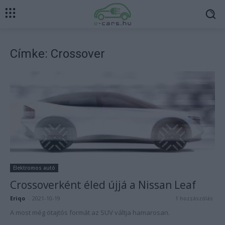
Címke: Crossover
Elektromos autó
Crossoverként éled újjá a Nissan Leaf
Eriqo
-
2021-10-19
1 hozzászólás
A most még ötajtós formát az SUV váltja hamarosan.