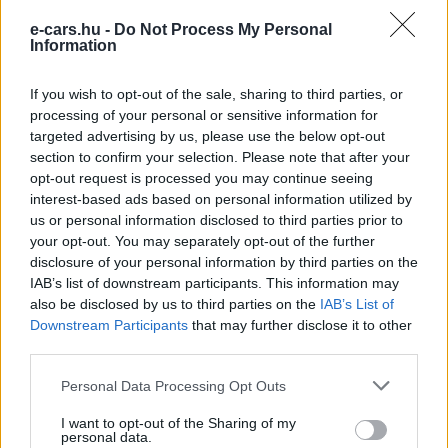
e-cars.hu -
Do Not Process My Personal
Information
If you wish to opt-out of the sale, sharing to third parties, or
processing of your personal or sensitive information for
targeted advertising by us, please use the below opt-out
Porsche
section to confirm your selection. Please note that after your
Hamarosan érkezik a tisztán elektromos
opt-out request is processed you may continue seeing
Porsche crossover
interest-based ads based on personal information utilized by
us or personal information disclosed to third parties prior to
e-cars.hu
-
2018-10-20
0 hozzászólás
your opt-out. You may separately opt-out of the further
A Taycan után hamarosan érkezik egy tisztán elektromos
disclosure of your personal information by third parties on the
crossover.
IAB’s list of downstream participants. This information may
also be disclosed by us to third parties on the
IAB’s List of
Downstream Participants
that may further disclose it to other
third parties.
Personal Data Processing Opt Outs
I want to opt-out of the Sharing of my
personal data.