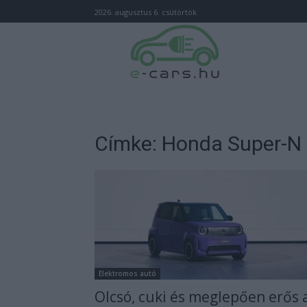
2026. augusztus 6. csütörtök
Címke: Honda Super-N
Elektromos autó
Olcsó, cuki és meglepően erős 