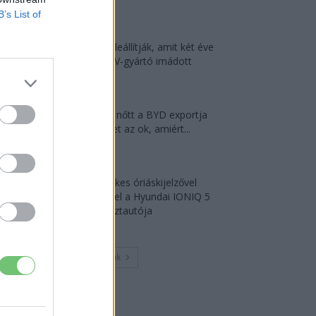
2026-08-05
B’s List of
A kínaiak leállítják, amit két éve
minden EV-gyártó imádott
2026-08-03
124%-kal nőtt a BYD exportja
— ez lehet az ok, amiért...
2026-08-04
18 hüvelykes óriáskijelzővel
bukkant fel a Hyundai IONIQ 5
titkos tesztautója
2026-08-03
Továbbiak
Legutolsó cikkek