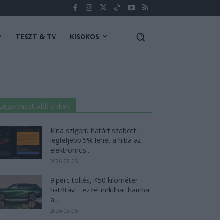
P
TESZT & TV
KISOKOS
Legolvasottabb cikkek
Kína szigorú határt szabott:
legfeljebb 5% lehet a hiba az
elektromos...
2026-08-05
9 perc töltés, 450 kilométer
hatótáv – ezzel indulhat harcba
a...
2026-08-05