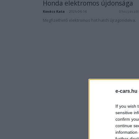
Honda elektromos újdonsága
Kovács Kata
-
2026-04-14
0 hozzászól
Megfizethető elektromos hot hatch újragondolva.
e-cars.hu
If you wish 
sensitive in
confirm you
continue se
information 
further disc