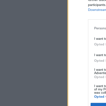
participants
Downstream 
Persona
I want t
Opted 
I want t
Opted 
I want 
Advertis
Opted 
I want t
of my P
was col
Opted 