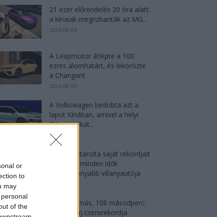
21 ezer előrendelés 20 óra alatt:
a kínaiak megrohanták az MG...
2026-08-04
A Leapmotor átlépte a 100
ezres álomhatárt, és lekörözte
a Changant
2026-08-05
A Volkswagen bedobta azt a
lapot Kínában, amivel a helyi
EV-gyártókat...
2026-08-04
Az Audi letarolta saját rekordjait
— készül minden idők
sonal or
leghatékonyabb villanyautója
ection to
2026-08-04
ou may
 personal
4000 állomás, 108 másodperc:
out of the
itt a Nio új csererekordja
 downstream