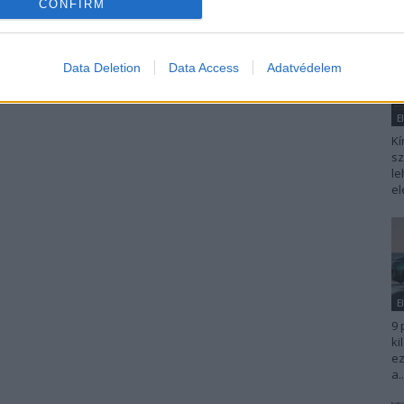
CONFIRM
Data Deletion
Data Access
Adatvédelem
E
Kí
sz
le
el
E
9 
ki
ez
a..