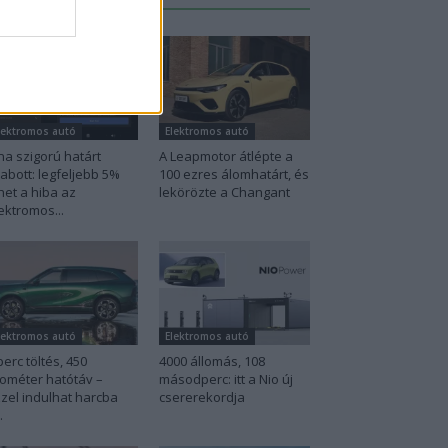
lektromos autó
Elektromos autó
na szigorú határt
A Leapmotor átlépte a
abott: legfeljebb 5%
100 ezres álomhatárt, és
het a hiba az
lekörözte a Changant
ektromos...
lektromos autó
Elektromos autó
perc töltés, 450
4000 állomás, 108
lométer hatótáv –
másodperc: itt a Nio új
zel indulhat harcba
csererekordja
.