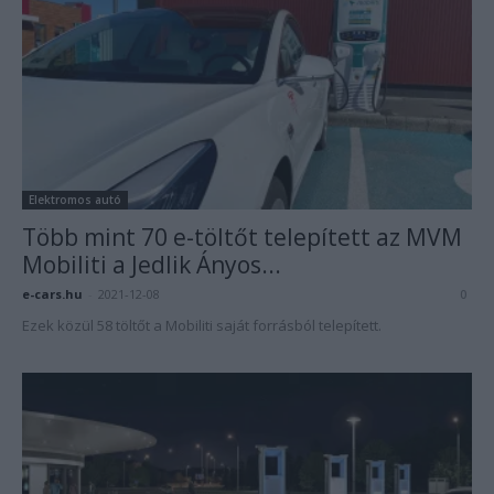
Elektromos autó
Több mint 70 e-töltőt telepített az MVM
Mobiliti a Jedlik Ányos...
e-cars.hu
-
2021-12-08
0
Ezek közül 58 töltőt a Mobiliti saját forrásból telepített.