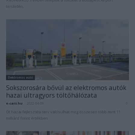
A következő 3 évben telepítik a töltőket a Budapest Airport
területén.
Elektromos autó
Sokszorosára bővül az elektromos autók
hazai ultragyors töltőhálózata
e-cars.hu
-
2022-04-09
0
Öt hazai fejlesztési terv valósulhat meg összesen több mint 11
milliárd forint értékben