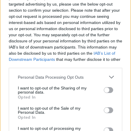
targeted advertising by us, please use the below opt-out
section to confirm your selection. Please note that after your
opt-out request is processed you may continue seeing
Elektromos autó
interest-based ads based on personal information utilized by
Térképet készített a MEKH a hazai
us or personal information disclosed to third parties prior to
elektromos töltőállomásokról
your opt-out. You may separately opt-out of the further
disclosure of your personal information by third parties on the
e-cars.hu
-
2021-12-16
0
IAB’s list of downstream participants. This information may
a Magyar Energetikai és Közmű-szabályozási Hivatal oldalán
also be disclosed by us to third parties on the
IAB’s List of
megtekinthető a térkép.
Downstream Participants
that may further disclose it to other
third parties.
Personal Data Processing Opt Outs
I want to opt-out of the Sharing of my
personal data.
Opted In
I want to opt-out of the Sale of my
Personal Data.
Opted In
Elektromos autó
I want to opt-out of processing my