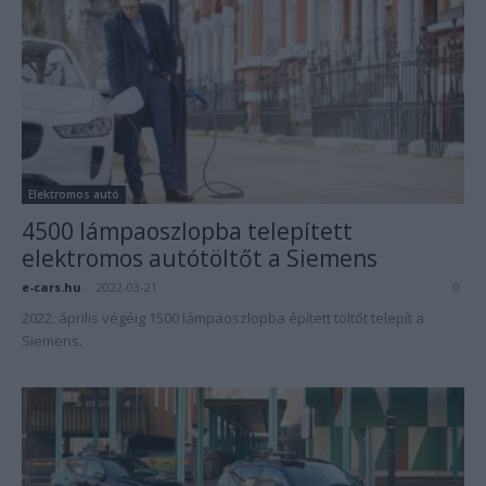
Elektromos autó
4500 lámpaoszlopba telepített
elektromos autótöltőt a Siemens
e-cars.hu
-
2022-03-21
0
2022. április végéig 1500 lámpaoszlopba épített töltőt telepít a
Siemens.