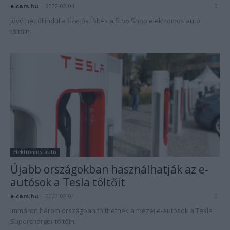
e-cars.hu
-
2022-02-04
0
Jövő héttől indul a fizetős töltés a Stop Shop elektromos autó
töltőin.
Elektromos autó
Újabb országokban használhatják az e-
autósok a Tesla töltőit
e-cars.hu
-
2022-02-01
0
Immáron három országban tölthetnek a mezei e-autósok a Tesla
Supercharger töltőin.