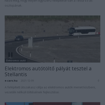
Nézd meg, hogy milyen egyszerű felépítése van a Tesla V3-as
oszlopának.
Elektromos autó
Elektromos autótöltő pályát tesztel a
Stellantis
e-cars.hu
-
2021-12-09
0
A felépített útszakasz célja az elektromos autók menet közbeni,
vezeték nélküli töltésének fejlesztése.