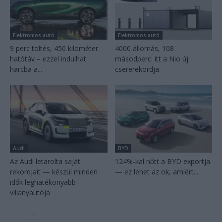
Elektromos autó
Elektromos autó
9 perc töltés, 450 kilométer
4000 állomás, 108
hatótáv – ezzel indulhat
másodperc: itt a Nio új
harcba a...
csererekordja
Audi
BYD
Az Audi letarolta saját
124%-kal nőtt a BYD exportja
rekordjait — készül minden
— ez lehet az ok, amiért...
idők leghatékonyabb
villanyautója