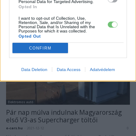
Personal Data for Targeted Advertising.
116 töltőpontot kapcsoltak be a STOP
Opted In
SHOP parkolóiban
I want to opt-out of Collection, Use,
e-cars.hu
-
2021-12-14
0
Retention, Sale, and/or Sharing of my
Personal Data that Is Unrelated with the
Egyelőre még ingyenes a Stop Shop töltői.
Purposes for which it was collected.
Opted Out
CONFIRM
Data Deletion
Data Access
Adatvédelem
Elektromos autó
Pár nap múlva indulnak Magyarország
első V3-as Supercharger töltői
e-cars.hu
-
2021-12-12
0