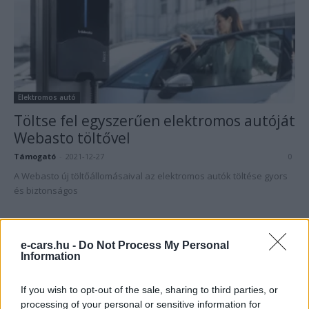
Elektromos autó
Töltse fel egyszerűen elektromos autóját
Webasto töltővel
Támogató
-
2021-12-27
0
A Webasto új töltőállomásaival az elektromos autók töltése gyors
és biztonságos
e-cars.hu -
Do Not Process My Personal
Information
If you wish to opt-out of the sale, sharing to third parties, or
processing of your personal or sensitive information for