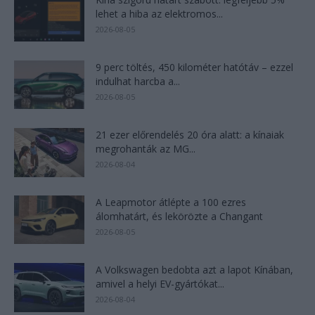
lehet a hiba az elektromos...
2026-08-05
9 perc töltés, 450 kilométer hatótáv – ezzel
indulhat harcba a...
2026-08-05
21 ezer előrendelés 20 óra alatt: a kínaiak
megrohanták az MG...
2026-08-04
A Leapmotor átlépte a 100 ezres
álomhatárt, és lekörözte a Changant
2026-08-05
A Volkswagen bedobta azt a lapot Kínában,
amivel a helyi EV-gyártókat...
2026-08-04