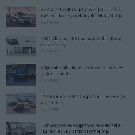
Az Audi letarolta saját rekordjait — készül
minden idők leghatékonyabb villanyautója
2026-08-04
4000 állomás, 108 másodperc: itt a Nio új
csererekordja
2026-08-05
A kínaiak leállítják, amit két éve minden EV-
gyártó imádott
2026-08-03
124%-kal nőtt a BYD exportja — ez lehet az
ok, amiért...
2026-08-04
18 hüvelykes óriáskijelzővel bukkant fel a
Hyundai IONIQ 5 titkos tesztautója