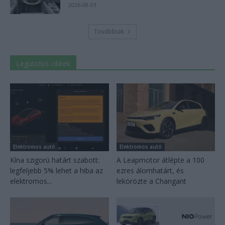
2026-08-03
Továbbiak
Legutolsó cikkek
Elektromos autó
Elektromos autó
Kína szigorú határt szabott:
A Leapmotor átlépte a 100
legfeljebb 5% lehet a hiba az
ezres álomhatárt, és
elektromos...
lekörözte a Changant