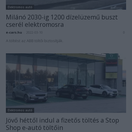
Elektromos autó
Milánó 2030-ig 1200 dízelüzemű buszt
cserél elektromosra
e-cars.hu
-
2022-03-10
0
A töltést az ABB töltői biztosítják.
Elektromos autó
Jövő héttől indul a fizetős töltés a Stop
Shop e-autó töltőin