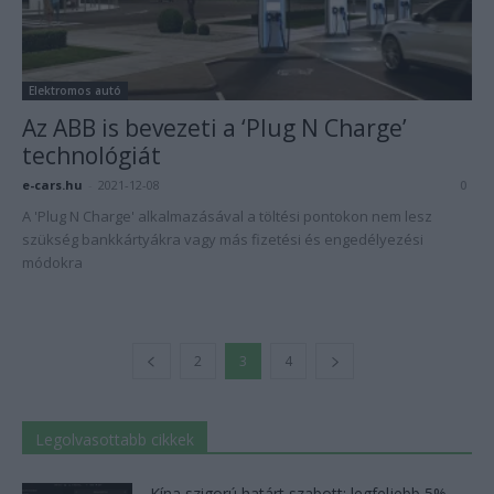
Elektromos autó
Az ABB is bevezeti a ‘Plug N Charge’
technológiát
e-cars.hu
-
2021-12-08
0
A 'Plug N Charge' alkalmazásával a töltési pontokon nem lesz
szükség bankkártyákra vagy más fizetési és engedélyezési
módokra
2
3
4
Legolvasottabb cikkek
Kína szigorú határt szabott: legfeljebb 5%