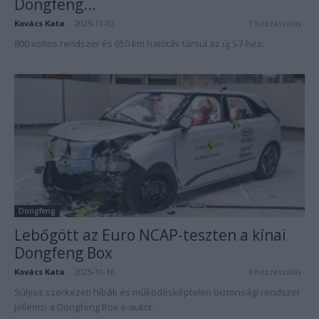
Dongfeng...
Kovács Kata
-
2025-11-03
1 hozzászólás
800 voltos rendszer és 650 km hatótáv társul az új S7-hez.
Dongfeng
Lebőgött az Euro NCAP-teszten a kínai
Dongfeng Box
Kovács Kata
-
2025-10-16
0 hozzászólás
Súlyos szerkezeti hibák és működésképtelen biztonsági rendszer
jellemzi a Dongfeng Box e-autót.