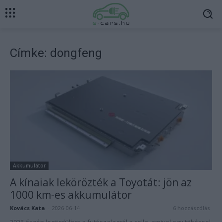
Címke: dongfeng
Akkumulátor
A kínaiak lekörözték a Toyotát: jön az
1000 km-es akkumulátor
Kovács Kata
-
2026-06-14
6 hozzászólás