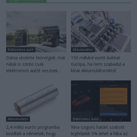
Elektromos autó
Akkumulátor
Dánia utolérte Norvégiát: már
150 milliárd eurót bukhat
náluk is szinte csak
Európa, ha nem szabadul a
elektromos autót vesznek...
kínai akkumulátoroktól
Akkumulátor
Elektromos autó
2,4 millió eurós programba
Kína szigorú határt szabott:
kezdtek a németek, hogy
legfeljebb 5% lehet a hiba az