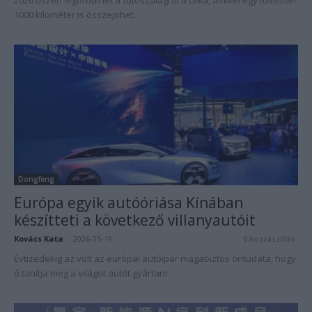
2026 őszén legördülhet a futószalagról a cella, amivel egy töltéssel
1000 kilométer is összejöhet.
Dongfeng
Európa egyik autóóriása Kínában
készítteti a következő villanyautóit
Kovács Kata
-
2026-05-19
0 hozzászólás
Évtizedekig az volt az európai autóipar magabiztos öntudata, hogy
ő tanítja meg a világot autót gyártani.