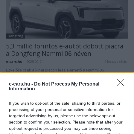
Dongfeng
5,3 millió forintos e-autót dobott piacra
a Dongfeng Nammi 06 néven
e-cars.hu
-
2025-02-24
0 hozzászólás
Egyelőre csak a kínai piacon lesz elérhető a Nammi 06.
e-cars.hu -
Do Not Process My Personal
Information
If you wish to opt-out of the sale, sharing to third parties, or
processing of your personal or sensitive information for
targeted advertising by us, please use the below opt-out
section to confirm your selection. Please note that after your
opt-out request is processed you may continue seeing