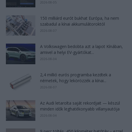
2026-08-05
150 milliárd eurót bukhat Európa, ha nem
szabadul a kínai akkumulátoroktól
2026-08-07
A Volkswagen bedobta azt a lapot Kínában,
amivel a helyi EV-gyártókat...
2026-08-04
2,4 millió eurós programba kezdtek a
németek, hogy lekörözzék a kínai...
2026-08-07
Az Audi letarolta saját rekordjait — készül
minden idők leghatékonyabb villanyautója
2026-08-04
9 perc töltés, 450 kilométer hatótáv – ezzel