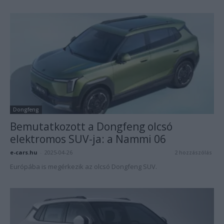
Dongfeng
Bemutatkozott a Dongfeng olcsó
elektromos SUV-ja: a Nammi 06
e-cars.hu
-
2025-04-26
2 hozzászólás
Európába is megérkezik az olcsó Dongfeng SUV.