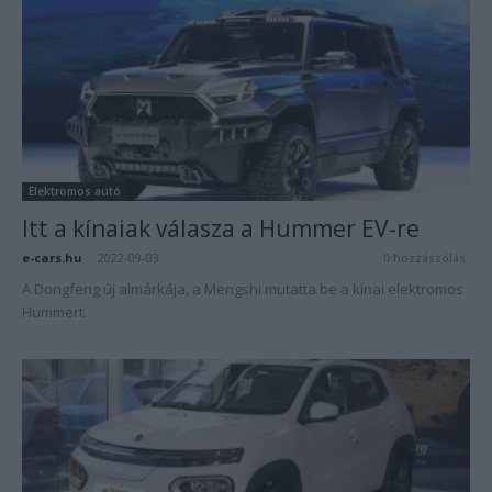
Elektromos autó
Itt a kínaiak válasza a Hummer EV-re
e-cars.hu
-
2022-09-03
0 hozzászólás
A Dongfeng új almárkája, a Mengshi mutatta be a kínai elektromos
Hummert.