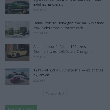
indulhat harcba a...
2026-08-05
Dánia utolérte Norvégiát: már náluk is szinte
csak elektromos autót vesznek...
2026-08-07
A Leapmotor átlépte a 100 ezres
álomhatárt, és lekörözte a Changant
2026-08-05
124%-kal nőtt a BYD exportja — ez lehet az
ok, amiért...
2026-08-04
Továbbiak
Legutolsó cikkek