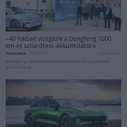
Akkumulátor
–40 fokban vizsgázik a Dongfeng 1000
km-es szilárdtest-akkumulátora
Kovács Kata
-
2026-01-17
1 hozzászólás
A Dongfeng extrém körülmények között teszteli a szilárdtest-
akkumulátorát.