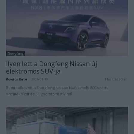
Dongfeng
Ilyen lett a Dongfeng Nissan új
elektromos SUV-ja
Kovács Kata
-
2026-01-19
1 hozzászólás
Bemutatkozott a Dongfeng Nissan NX8, amely 800 voltos
architektúrát és 5C gyorstöltést kínál.