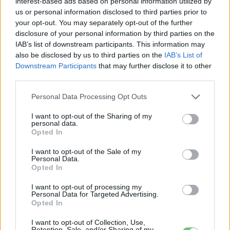
interest-based ads based on personal information utilized by
us or personal information disclosed to third parties prior to
Dongfeng
your opt-out. You may separately opt-out of the further
Íme a Dongfeng Nammi Box, Európa
disclosure of your personal information by third parties on the
legolcsóbb elektromos autója
IAB’s list of downstream participants. This information may
also be disclosed by us to third parties on the
IAB’s List of
Eriqo
-
2024-08-22
0 hozzászólás
Downstream Participants
that may further disclose it to other
Elsőként Svájcban lehet megvásárolni az olcsó elektromos autót.
third parties.
Personal Data Processing Opt Outs
I want to opt-out of the Sharing of my
personal data.
Opted In
I want to opt-out of the Sale of my
Personal Data.
Opted In
I want to opt-out of processing my
Dongfeng
Personal Data for Targeted Advertising.
Opted In
Új elektromos márkát dobott piacra a
Dongfeng és a Honda
I want to opt-out of Collection, Use,
Retention, Sale, and/or Sharing of my