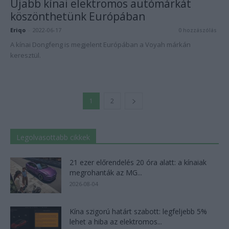
Újabb kínai elektromos autómárkát
köszönthetünk Európában
Eriqo
-
2022-06-17
0 hozzászólás
A kínai Dongfeng is megjelent Európában a Voyah márkán
keresztül.
1
2
Legolvasottabb cikkek
21 ezer előrendelés 20 óra alatt: a kínaiak
megrohanták az MG...
2026-08-04
Kína szigorú határt szabott: legfeljebb 5%
lehet a hiba az elektromos...