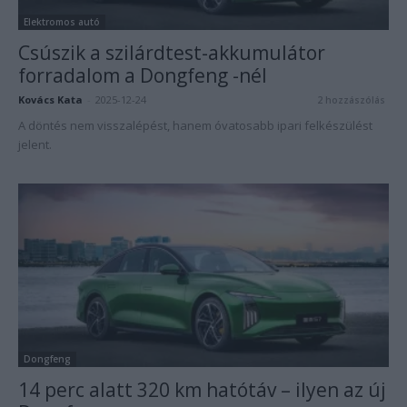
Elektromos autó
Csúszik a szilárdtest-akkumulátor
forradalom a Dongfeng -nél
Kovács Kata
-
2025-12-24
2 hozzászólás
A döntés nem visszalépést, hanem óvatosabb ipari felkészülést
jelent.
Dongfeng
14 perc alatt 320 km hatótáv – ilyen az új