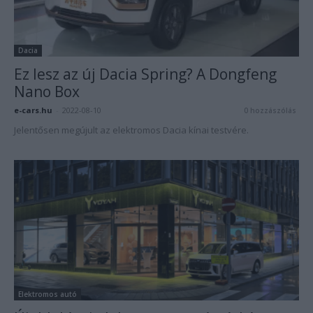
Dacia
Ez lesz az új Dacia Spring? A Dongfeng
Nano Box
e-cars.hu
-
2022-08-10
0 hozzászólás
Jelentősen megújult az elektromos Dacia kínai testvére.
Elektromos autó