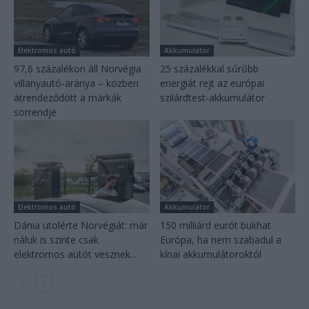
Elektromos autó
Akkumulátor
97,6 százalékon áll Norvégia
25 százalékkal sűrűbb
villanyautó-aránya – közben
energiát rejt az európai
átrendeződött a márkák
szilárdtest-akkumulátor
sorrendje
Elektromos autó
Akkumulátor
Dánia utolérte Norvégiát: már
150 milliárd eurót bukhat
náluk is szinte csak
Európa, ha nem szabadul a
elektromos autót vesznek...
kínai akkumulátoroktól