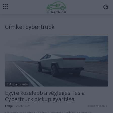
Címke: cybertruck
Elektromos autó
Egyre közelebb a végleges Tesla
Cybertruck pickup gyártása
Eriqo
-
2021-10-23
0 hozzászólás