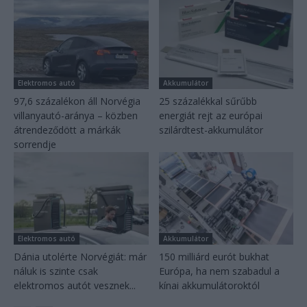
Elektromos autó
Akkumulátor
97,6 százalékon áll Norvégia
25 százalékkal sűrűbb
villanyautó-aránya – közben
energiát rejt az európai
átrendeződött a márkák
szilárdtest-akkumulátor
sorrendje
Elektromos autó
Akkumulátor
Dánia utolérte Norvégiát: már
150 milliárd eurót bukhat
náluk is szinte csak
Európa, ha nem szabadul a
elektromos autót vesznek...
kínai akkumulátoroktól