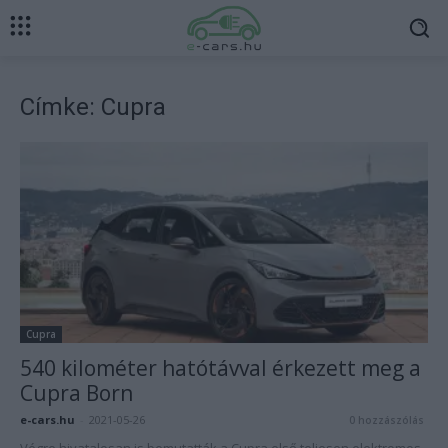
Címke: Cupra
Cupra
540 kilométer hatótávval érkezett meg a
Cupra Born
e-cars.hu
-
2021-05-26
0 hozzászólás