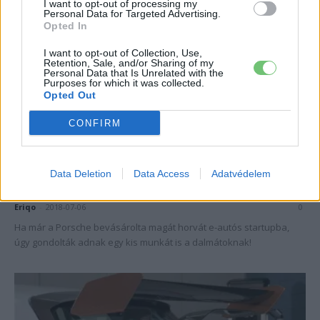
I want to opt-out of processing my
Personal Data for Targeted Advertising.
Opted In
I want to opt-out of Collection, Use,
Retention, Sale, and/or Sharing of my
Personal Data that Is Unrelated with the
Purposes for which it was collected.
Opted Out
CONFIRM
Rimac
Besegít a Rimac a Seat CUPRA eRacer
Data Deletion
Data Access
Adatvédelem
építésébe
Eriqo
-
2018-07-06
0
Ha már a Porsche bevásárolta magát horvát e-autós startupba,
úgy gondolták adnak egy kis munkát is a dalmátoknak!