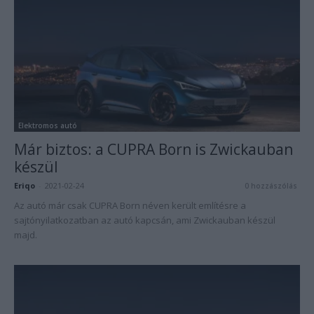
Elektromos autó
Már biztos: a CUPRA Born is Zwickauban
készül
Eriqo
-
2021-02-24
0 hozzászólás
Az autó már csak CUPRA Born néven került említésre a
sajtónyilatkozatban az autó kapcsán, ami Zwickauban készül
majd.