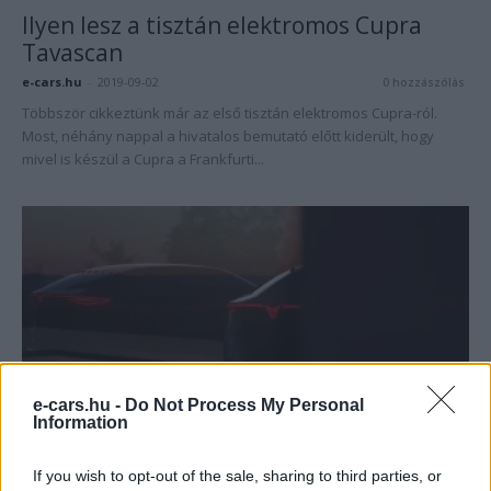
Ilyen lesz a tisztán elektromos Cupra
Tavascan
e-cars.hu
-
2019-09-02
0 hozzászólás
Többször cikkeztünk már az első tisztán elektromos Cupra-ról.
Most, néhány nappal a hivatalos bemutató előtt kiderült, hogy
mivel is készül a Cupra a Frankfurti...
e-cars.hu -
Do Not Process My Personal
Elektromos autó
Information
Felfedte a SEAT az elektromos Cupra
Concept belterét
If you wish to opt-out of the sale, sharing to third parties, or