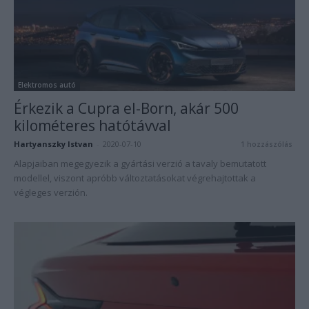
Elektromos autó
Érkezik a Cupra el-Born, akár 500
kilométeres hatótávval
Hartyanszky Istvan
-
2020-07-10
1 hozzászólás
Alapjaiban megegyezik a gyártási verzió a tavaly bemutatott
modellel, viszont apróbb változtatásokat végrehajtottak a
végleges verzión.