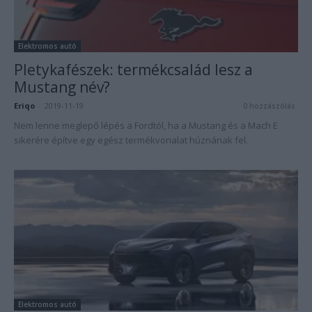
Elektromos autó
Pletykafészek: termékcsalád lesz a
Mustang név?
Eriqo
-
2019-11-19
0 hozzászólás
Nem lenne meglepő lépés a Fordtól, ha a Mustang és a Mach E
sikerére építve egy egész termékvonalat húznának fel.
Elektromos autó