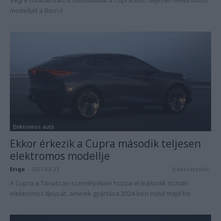
Végre hivatalosan is bemutatták a Cupra első teljesen elektromos
modelljét a Born-t
Elektromos autó
Ekkor érkezik a Cupra második teljesen
elektromos modellje
Eriqo
-
2021-03-23
0 hozzászólás
A Cupra a Tavascan személyében hozza el második tisztán
elektromos típusát, aminek gyártása 2024-ben indul majd be.