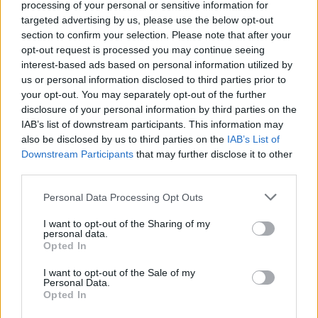
processing of your personal or sensitive information for
Eriqo
-
2019-08-25
0 hozzászólás
targeted advertising by us, please use the below opt-out
Sajnos csak egy kis részlet látható a képen, de az is sok izgalmat
section to confirm your selection. Please note that after your
sejtet a Cupra Concept belteréről.
opt-out request is processed you may continue seeing
interest-based ads based on personal information utilized by
us or personal information disclosed to third parties prior to
your opt-out. You may separately opt-out of the further
disclosure of your personal information by third parties on the
IAB’s list of downstream participants. This information may
also be disclosed by us to third parties on the
IAB’s List of
Downstream Participants
that may further disclose it to other
third parties.
Personal Data Processing Opt Outs
Elektromos autó
I want to opt-out of the Sharing of my
personal data.
Tisztán elektromos modellel bővül a
Opted In
Cupra család?
I want to opt-out of the Sale of my
Eriqo
-
2019-07-23
0 hozzászólás
Personal Data.
Opted In
Ezúttal egy közúti és tisztán elektromos Cupra jöhet!