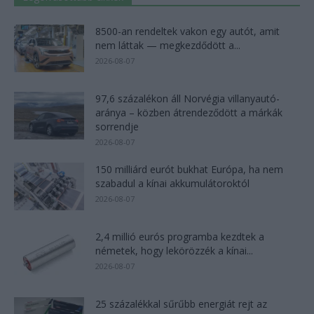
8500-an rendeltek vakon egy autót, amit
nem láttak — megkezdődött a...
2026-08-07
97,6 százalékon áll Norvégia villanyautó-
aránya – közben átrendeződött a márkák
sorrendje
2026-08-07
150 milliárd eurót bukhat Európa, ha nem
szabadul a kínai akkumulátoroktól
2026-08-07
2,4 millió eurós programba kezdtek a
németek, hogy lekörözzék a kínai...
2026-08-07
25 százalékkal sűrűbb energiát rejt az