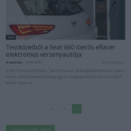
Seat
Testközelből a Seat 660 lóerős eRacer
elektromos versenyautója
e-cars.hu
-
2018-03-04
0 hozzászólás
A SEAT mostantól külön "performance" márkájaként tekint a Cupra
névre, ennek jeleként pedig egy kis meglepetéssel készül a Genf
Motor Show-ra.
1
2
Legolvasottabb cikkek