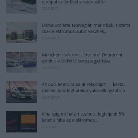
európai szilárdtest-akkumulátor
2026-08-07
Dánia utolérte Norvégiát: már náluk is szinte
csak elektromos autót vesznek...
2026-08-07
München csak most érte utol Debrecent:
elindult a BMW i3 sorozatgyártása
2026-08-07
Az Audi letarolta saját rekordjait — készül
minden idők leghatékonyabb villanyautója
2026-08-04
Kína szigorú határt szabott: legfeljebb 5%
lehet a hiba az elektromos...
2026-08-05