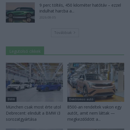
9 perc töltés, 450 kilométer hatótáv – ezzel
indulhat harcba a...
2026-08-05
Továbbiak
Legutolsó cikkek
BMW
Elektromos autó
München csak most érte utol
8500-an rendeltek vakon egy
Debrecent: elindult a BMW i3
autót, amit nem láttak —
sorozatgyártása
megkezdődött a...