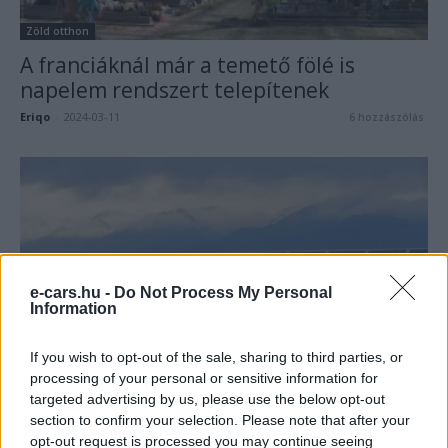
Zöld otthon
A franciáknál már a temető fölé is
napelem rendszert telepítenek
Eriqo
-
2024-03-11
6 hozzászólás
e-cars.hu -
Do Not Process My Personal
Information
Zöld otthon
If you wish to opt-out of the sale, sharing to third parties, or
Kína jelentős nap- és szélerőmű-
processing of your personal or sensitive information for
targeted advertising by us, please use the below opt-out
fejlesztéseket hajtott végre
section to confirm your selection. Please note that after your
Eriqo
-
2025-01-23
5 hozzászólás
opt-out request is processed you may continue seeing