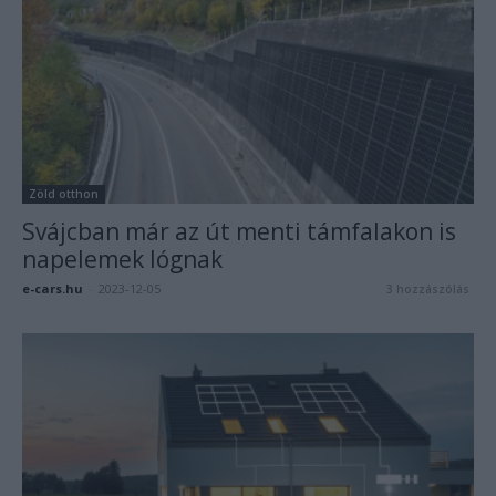
Zöld otthon
Svájcban már az út menti támfalakon is
napelemek lógnak
e-cars.hu
-
2023-12-05
3 hozzászólás