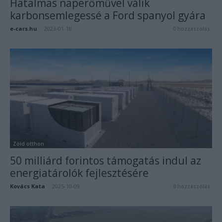
Hatalmas naperőművel válik
karbonsemlegessé a Ford spanyol gyára
e-cars.hu
-
2023-01-18
0 hozzászólás
Zöld otthon
50 milliárd forintos támogatás indul az
energiatárolók fejlesztésére
Kovács Kata
-
2025-10-09
0 hozzászólás