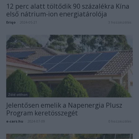
12 perc alatt töltődik 90 százalékra Kína
első nátrium-ion energiatárolója
Eriqo
-
2024-05-21
3 hozzászólás
Zöld otthon
Jelentősen emelik a Napenergia Plusz
Program keretösszegét
e-cars.hu
-
2024-07-09
0 hozzászólás