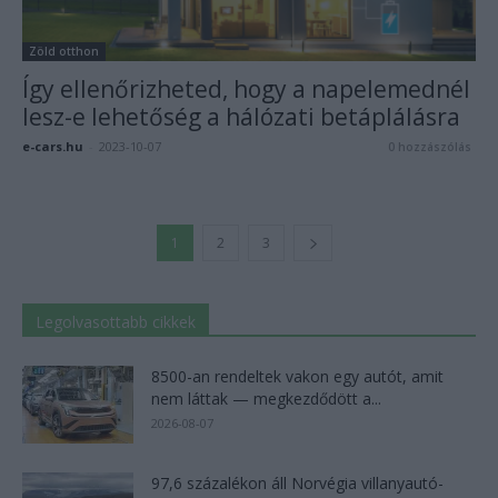
Zöld otthon
Így ellenőrizheted, hogy a napelemednél
lesz-e lehetőség a hálózati betáplálásra
e-cars.hu
-
2023-10-07
0 hozzászólás
1
2
3
Legolvasottabb cikkek
8500-an rendeltek vakon egy autót, amit
nem láttak — megkezdődött a...
2026-08-07
97,6 százalékon áll Norvégia villanyautó-