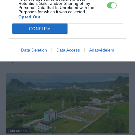
Retention, Sale, and/or Sharing of my
Personal Data that Is Unrelated with the
Purposes for which it was collected.
Opted Out
CONFIRM
Zöld otthon
Meglepően nagyon fejlődött a
Data Deletion
Data Access
Adatvédelem
zöldenergia-előállítás 2020-ban
Eriqo
-
2020-11-12
6 hozzászólás
Zöld otthon