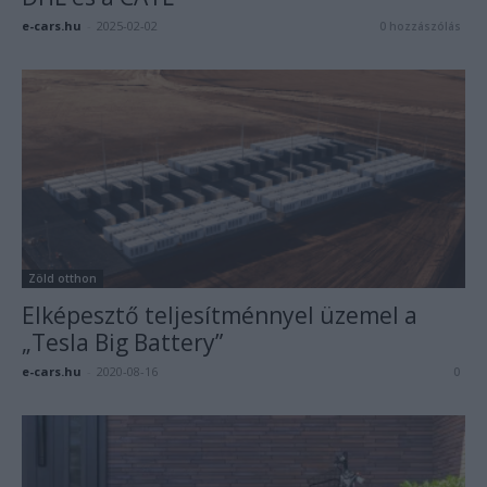
e-cars.hu
-
2025-02-02
0 hozzászólás
Zöld otthon
Elképesztő teljesítménnyel üzemel a
„Tesla Big Battery”
e-cars.hu
-
2020-08-16
0