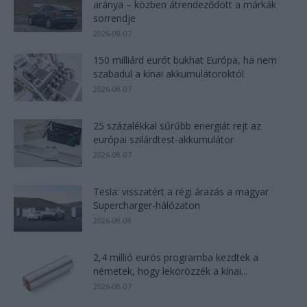
aránya – közben átrendeződött a márkák
sorrendje
2026-08-07
150 milliárd eurót bukhat Európa, ha nem
szabadul a kínai akkumulátoroktól
2026-08-07
25 százalékkal sűrűbb energiát rejt az
európai szilárdtest-akkumulátor
2026-08-07
Tesla: visszatért a régi árazás a magyar
Supercharger-hálózaton
2026-08-08
2,4 millió eurós programba kezdtek a
németek, hogy lekörözzék a kínai...
2026-08-07