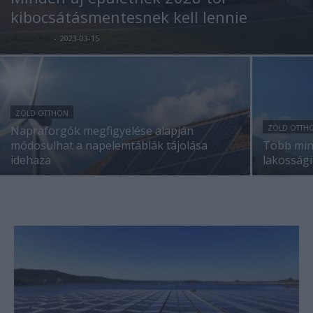
kibocsátásmentesnek kell lennie
e-cars.hu
-
2023-03-15
ZÖLD OTTHON
Napraforgók megfigyelése alapján
ZÖLD OTTH
módosulhat a napelemtáblák tájolása
Több mint
idehaza
lakosság