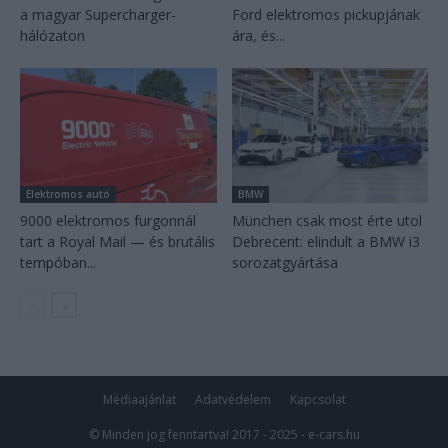
a magyar Supercharger-
Ford elektromos pickupjának
hálózaton
ára, és...
Elektromos autó
BMW
9000 elektromos furgonnál
München csak most érte utol
tart a Royal Mail — és brutális
Debrecent: elindult a BMW i3
tempóban...
sorozatgyártása
Médiaajánlat
Adatvédelem
Kapcsolat
© Minden jog fenntartva! 2017 - 2025 - e-cars.hu