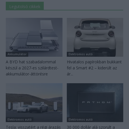
Legutolsó cikkek
Akkumulátor
Elektromos autó
A BYD hat szabadalommal
Hivatalos papírokban bukkant
készül a 2027-es szilárdtest-
fel a Smart #2 – kiderült az
akkumulátor-áttörésre
ár...
Elektromos autó
Elektromos autó
Tesla: visszatért a régi árazás
30 000 dollár alá szorult a