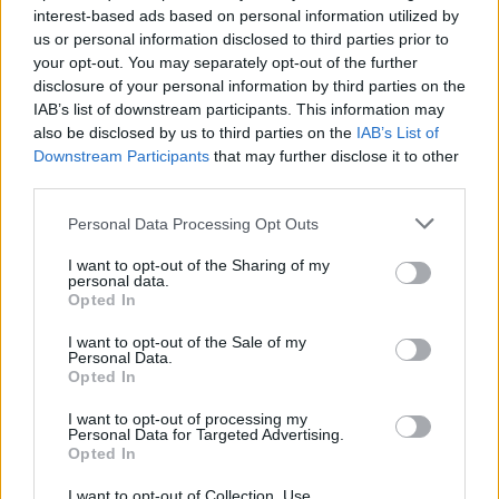
interest-based ads based on personal information utilized by
us or personal information disclosed to third parties prior to
your opt-out. You may separately opt-out of the further
disclosure of your personal information by third parties on the
IAB’s list of downstream participants. This information may
also be disclosed by us to third parties on the
IAB’s List of
Downstream Participants
that may further disclose it to other
third parties.
Personal Data Processing Opt Outs
Zöld otthon
I want to opt-out of the Sharing of my
Üzembe helyezték a világ
personal data.
Opted In
legmagasabban fekvő napelem- és
energiatároló rendszerét
I want to opt-out of the Sale of my
Personal Data.
e-cars.hu
-
2024-12-22
0 hozzászólás
Opted In
I want to opt-out of processing my
Personal Data for Targeted Advertising.
Opted In
I want to opt-out of Collection, Use,