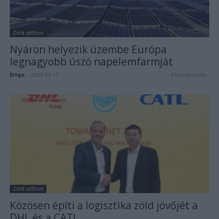
Zöld otthon
Nyáron helyezik üzembe Európa
legnagyobb úszó napelemfarmját
Eriqo
-
2022-05-11
0 hozzászólás
Zöld otthon
Közösen építi a logisztika zöld jövőjét a
DHL és a CATL