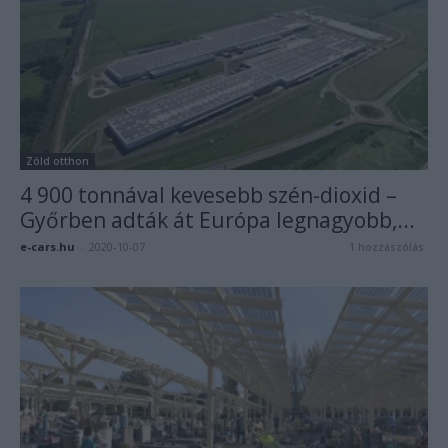
Zöld otthon
4 900 tonnával kevesebb szén-dioxid –
Győrben adták át Európa legnagyobb,...
e-cars.hu
-
2020-10-07
1 hozzászólás