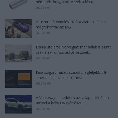
németek, hogy lekörözzék a kínai...
2026-08-07
21 ezer előrendelés 20 óra alatt: a kínaiak
megrohanták az MG...
2026-08-04
Dánia utolérte Norvégiát: már náluk is szinte
csak elektromos autót vesznek...
2026-08-07
Kína szigorú határt szabott: legfeljebb 5%
lehet a hiba az elektromos...
2026-08-05
A Volkswagen bedobta azt a lapot Kínában,
amivel a helyi EV-gyártókat...
2026-08-04