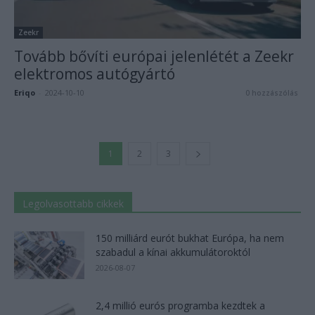
Zeekr
Tovább bővíti európai jelenlétét a Zeekr
elektromos autógyártó
Eriqo
-
2024-10-10
0 hozzászólás
1
2
3
Legolvasottabb cikkek
150 milliárd eurót bukhat Európa, ha nem
szabadul a kínai akkumulátoroktól
2026-08-07
2,4 millió eurós programba kezdtek a