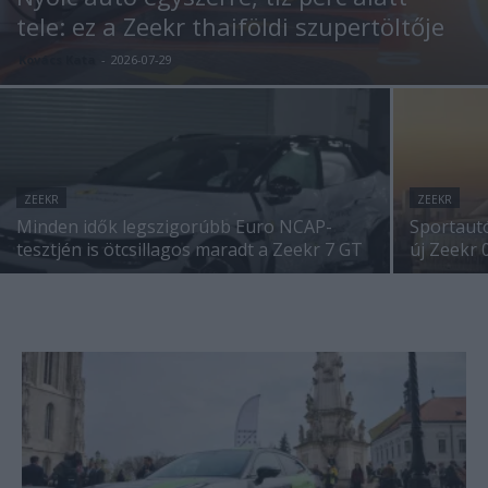
tele: ez a Zeekr thaiföldi szupertöltője
Kovács Kata
-
2026-07-29
ZEEKR
ZEEKR
Minden idők legszigorúbb Euro NCAP-
Sportautó
tesztjén is ötcsillagos maradt a Zeekr 7 GT
új Zeekr 