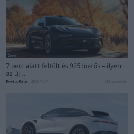
Zeekr
7 perc alatt feltölt és 925 lóerős – ilyen
az új...
Kovács Kata
-
2025-10-07
0 hozzászólás