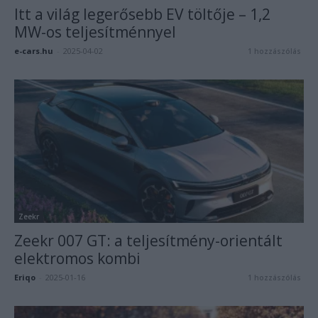
Itt a világ legerősebb EV töltője – 1,2
MW-os teljesítménnyel
e-cars.hu
-
2025-04-02
1 hozzászólás
Zeekr
Zeekr 007 GT: a teljesítmény-orientált
elektromos kombi
Eriqo
-
2025-01-16
1 hozzászólás