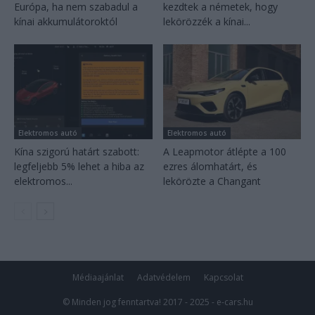
Európa, ha nem szabadul a
kezdtek a németek, hogy
kínai akkumulátoroktól
lekörözzék a kínai...
Elektromos autó
Elektromos autó
Kína szigorú határt szabott:
A Leapmotor átlépte a 100
legfeljebb 5% lehet a hiba az
ezres álomhatárt, és
elektromos...
lekörözte a Changant
Médiaajánlat
Adatvédelem
Kapcsolat
© Minden jog fenntartva! 2017 - 2025 - e-cars.hu