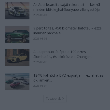
Az Audi letarolta saját rekordjait — készül
minden idők leghatékonyabb villanyautója
2026-08-04
9 perc töltés, 450 kilométer hatótáv – ezzel
indulhat harcba a...
2026-08-05
A Leapmotor átlépte a 100 ezres
álomhatárt, és lekörözte a Changant
2026-08-05
124%-kal nőtt a BYD exportja — ez lehet az
ok, amiért...
2026-08-04
Továbbiak