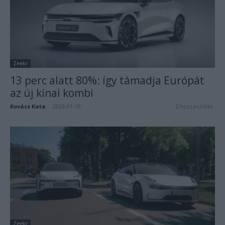
Zeekr
13 perc alatt 80%: így támadja Európát
az új kínai kombi
Kovács Kata
-
2026-01-10
2 hozzászólás
Zeekr