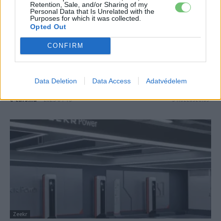
Retention, Sale, and/or Sharing of my
Personal Data that Is Unrelated with the
Purposes for which it was collected.
Opted Out
CONFIRM
Zeekr
Íme a ZEEKR 7GT, 825 km hatótávval és
Data Deletion
Data Access
Adatvédelem
10 perces gyorstöltéssel
e-cars.hu
-
2025-04-16
3 hozzászólás
Zeekr