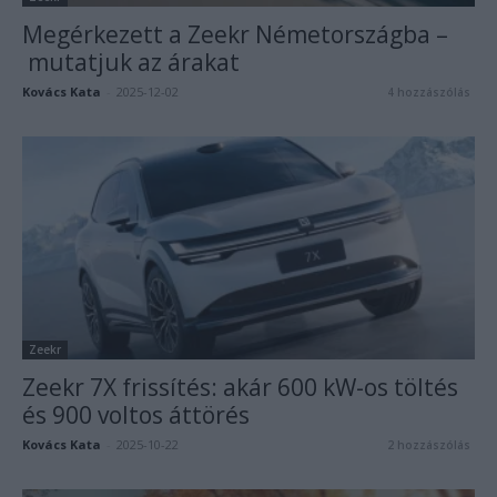
Megérkezett a Zeekr Németországba –
mutatjuk az árakat
Kovács Kata
-
2025-12-02
4 hozzászólás
Zeekr
Zeekr 7X frissítés: akár 600 kW-os töltés
és 900 voltos áttörés
Kovács Kata
-
2025-10-22
2 hozzászólás