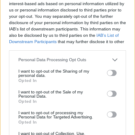
interest-based ads based on personal information utilized by
Kovács Kata
-
2025-07-22
0 hozzászólás
us or personal information disclosed to third parties prior to
your opt-out. You may separately opt-out of the further
disclosure of your personal information by third parties on the
IAB’s list of downstream participants. This information may
also be disclosed by us to third parties on the
IAB’s List of
Downstream Participants
that may further disclose it to other
third parties.
Personal Data Processing Opt Outs
I want to opt-out of the Sharing of my
Zeekr
personal data.
Opted In
Megkezdte európai hódító útját a
szupergyorsan tölthető kínai Zeekr 7X
I want to opt-out of the Sale of my
Personal Data.
e-cars.hu
-
2025-05-22
6 hozzászólás
Opted In
I want to opt-out of processing my
Personal Data for Targeted Advertising.
Opted In
I want to opt-out of Collection, Use,