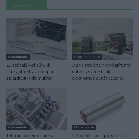
Legutolsó cikkek
Akkumulátor
Elektromos autó
25 százalékkal sűrűbb
Dánia utolérte Norvégiát: már
energiát rejt az európai
náluk is szinte csak
szilárdtest-akkumulátor
elektromos autót vesznek...
Akkumulátor
Akkumulátor
150 milliárd eurót bukhat
2,4 millió eurós programba