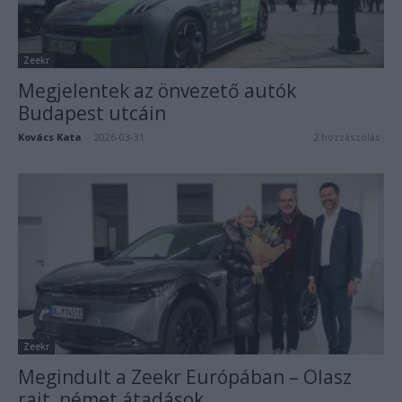
Zeekr
Megjelentek az önvezető autók
Budapest utcáin
Kovács Kata
-
2026-03-31
2 hozzászólás
Zeekr
Megindult a Zeekr Európában – Olasz
rajt, német átadások