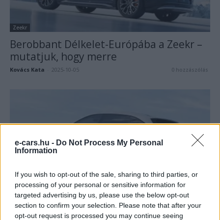
Zeekr
Berobbant Délkelet-Európába a Zeekr –
mutatjuk, hogy merre
Kovács Kata
-
2025-10-05
0 hozzászólás
e-cars.hu -
Do Not Process My Personal
Information
If you wish to opt-out of the sale, sharing to third parties, or
processing of your personal or sensitive information for
Zeekr
targeted advertising by us, please use the below opt-out
Bekebelezi a Zeekr kínai
section to confirm your selection. Please note that after your
elektromosautó-gyártót a Geely
opt-out request is processed you may continue seeing