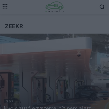
ZEEKR
ZEEKR
Nyolc autó egyszerre, tíz perc alatt