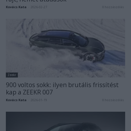
Kovács Kata
-
2026-02-27
0 hozzászólás
Zeekr
900 voltos sokk: ilyen brutális frissítést
kap a ZEEKR 007
Kovács Kata
-
2026-01-19
0 hozzászólás