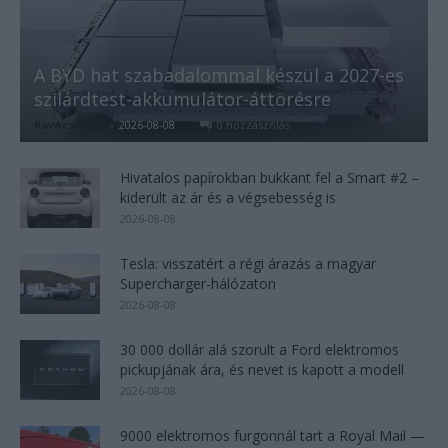
A BYD hat szabadalommal készül a 2027-es
szilárdtest-akkumulátor-áttörésre
Kovács Kata
-
2026-08-08
0 hozzászólás
Hivatalos papírokban bukkant fel a Smart #2 –
kiderült az ár és a végsebesség is
2026-08-08
Tesla: visszatért a régi árazás a magyar
Supercharger-hálózaton
2026-08-08
30 000 dollár alá szorult a Ford elektromos
pickupjának ára, és nevet is kapott a modell
2026-08-08
9000 elektromos furgonnál tart a Royal Mail —