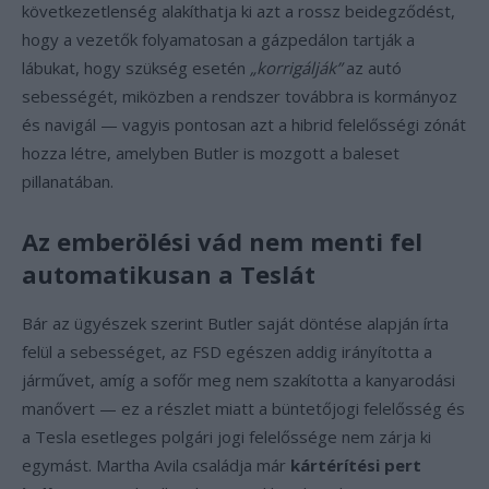
következetlenség alakíthatja ki azt a rossz beidegződést,
hogy a vezetők folyamatosan a gázpedálon tartják a
lábukat, hogy szükség esetén
„korrigálják”
az autó
sebességét, miközben a rendszer továbbra is kormányoz
és navigál — vagyis pontosan azt a hibrid felelősségi zónát
hozza létre, amelyben Butler is mozgott a baleset
pillanatában.
Az emberölési vád nem menti fel
automatikusan a Teslát
Bár az ügyészek szerint Butler saját döntése alapján írta
felül a sebességet, az FSD egészen addig irányította a
járművet, amíg a sofőr meg nem szakította a kanyarodási
manővert — ez a részlet miatt a büntetőjogi felelősség és
a Tesla esetleges polgári jogi felelőssége nem zárja ki
egymást. Martha Avila családja már
kártérítési pert