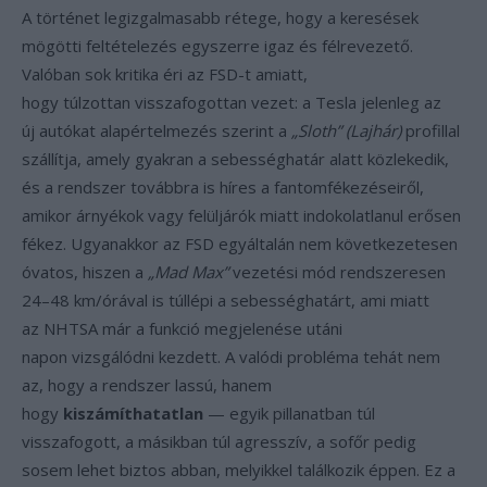
A történet legizgalmasabb rétege, hogy a keresések
mögötti feltételezés egyszerre igaz és félrevezető.
Valóban sok kritika éri az FSD-t amiatt,
hogy túlzottan visszafogottan vezet: a Tesla jelenleg az
új autókat alapértelmezés szerint a
„Sloth” (Lajhár)
profillal
szállítja, amely gyakran a sebességhatár alatt közlekedik,
és a rendszer továbbra is híres a fantomfékezéseiről,
amikor árnyékok vagy felüljárók miatt indokolatlanul erősen
fékez. Ugyanakkor az FSD egyáltalán nem következetesen
óvatos, hiszen a
„Mad Max”
vezetési mód rendszeresen
24–48 km/órával is túllépi a sebességhatárt, ami miatt
az NHTSA már a funkció megjelenése utáni
napon vizsgálódni kezdett. A valódi probléma tehát nem
az, hogy a rendszer lassú, hanem
hogy
kiszámíthatatlan
— egyik pillanatban túl
visszafogott, a másikban túl agresszív, a sofőr pedig
sosem lehet biztos abban, melyikkel találkozik éppen. Ez a