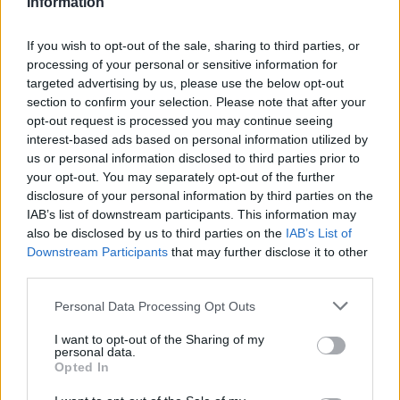
Information
szerint a sofőr manuálisan írta felül az önvezető rendszert,
amikor a gázpedált 100 százalékig lenyomta ebben a
If you wish to opt-out of the sale, sharing to third parties, or
processing of your personal or sensitive information for
lakóövezetben, és 73 mérföld/órás sebességet ért el a
targeted advertising by us, please use the below opt-out
baleset során, a gázpedál pedig még a baleset után is
section to confirm your selection. Please note that after your
lenyomva maradt. A Tesla tehát nem hallgatott az ügyben,
opt-out request is processed you may continue seeing
hanem gyorsan és nyilvánosan a saját, felülírásra épülő
interest-based ads based on personal information utilized by
us or personal information disclosed to third parties prior to
narratíváját erősítette meg.
your opt-out. You may separately opt-out of the further
disclosure of your personal information by third parties on the
Mit jelent ez a magyar Tesla-
IAB’s list of downstream participants. This information may
érdeklődőknek?
also be disclosed by us to third parties on the
IAB’s List of
Downstream Participants
that may further disclose it to other
third parties.
A történet azért nem csak amerikai belügy, mert az
FSD idén már ténylegesen megérkezett
Personal Data Processing Opt Outs
Európába. Németországban 2026. május 22-én
I want to opt-out of the Sharing of my
kapott engedélyt és indult el az előfizetőknek a
personal data.
Opted In
rendszer, miután a holland RDW hatóság korábban
elvégezte az elsődleges technikai értékelést, és az