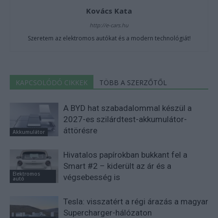
Kovács Kata
http://e-cars.hu
Szeretem az elektromos autókat és a modern technológiát!
KAPCSOLÓDÓ CIKKEK
TÖBB A SZERZŐTŐL
A BYD hat szabadalommal készül a
2027-es szilárdtest-akkumulátor-
áttörésre
Akkumulátor
Hivatalos papírokban bukkant fel a
Smart #2 – kiderült az ár és a
Elektromos
végsebesség is
autó
Tesla: visszatért a régi árazás a magyar
Supercharger-hálózaton