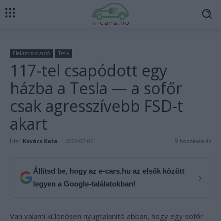
Elektromos autó
Tesla
117-tel csapódott egy
házba a Tesla — a sofőr
csak agresszívebb FSD-t
akart
Írta:
Kovács Kata
-
2026-07-06
9 hozzászólás
Állítsd be, hogy az e-cars.hu az elsők között
›
legyen a Google-találatokban!
Van valami különösen nyugtalanító abban, hogy egy sofőr