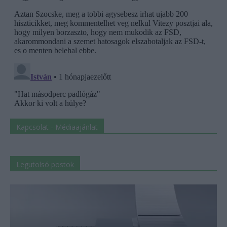
Kapcsolat - Médiaajánlat
Legutolsó postok