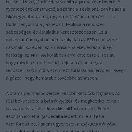
Full Self-Driving funkciót használta a jármű vezetésére. A
nyomozók rekonstrukciója szerint a Tesla önállóan haladt a
lakónegyedben, amíg egy stop táblához nem ért — itt
Butler lenyomta a gázpedált, felülírva a rendszer
sebességét, és áthaladt a kereszteződésen. Ez a
mozdulat önmagában nem szokatlan az FSD rendszeres
használói körében: az amerikai közlekedésbiztonsági
hatóság, az
NHTSA
korábban arra kötelezte a Teslát,
hogy minden stop táblánál teljesen álljon meg a
rendszer, sok sofőr viszont ezt túl lassúnak érzi, és rásegít
a gázzal, hogy hamarabb továbbhaladhasson.
A dráma pár másodperccel később kezdődött igazán. Az
FSD bekapcsolta a bal irányjelzőt, és megkezdte volna a
kanyarodást a következő kiszállítási cím felé, Butler
azonban ismét a gázpedálra lépett, mire a Tesla
nem fordult be, hanem egyenesen a zsákutca irányába
gyorsult tovább. A vádirat szerint innentől
hat