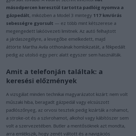
másodpercen keresztül tartotta padlóig nyomva a
gázpedált
, miközben a Model 3 mintegy
117 km/órás
sebességre gyorsult
— ez több mint kétszerese a
megengedett lakóövezeti limitnek. Az autó felhajtott
a járdaszegélyre, a levegőbe emelkedett, majd
áttörte Martha Avila otthonának homlokzatát, a fékpedált
pedig az utolsó egy perc alatt egyszer sem használták.
Amit a telefonján találtak: a
keresési előzmények
A vizsgálat minden technikai magyarázatot kizárt: nem volt
műszaki hiba, beragadt gázpedál vagy elcsúszott
padlószőnyeg, az orvosi tesztek pedig kizárták a rohamot,
a stroke-ot és a szívrohamot, alkohol vagy kábítószer sem
volt a szervezetében. Butler a mentősöknek azt mondta,
arra emlékszik, hogy zenét váltott és a navigációs