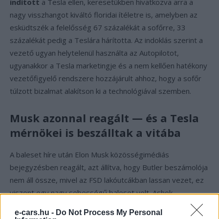
indított
a Tesla ellen, keresetükben hivatkozva arra a
nagy visszhangot kiváltó floridai ítéletre is, amelyben az
esküdtszék a felelősség 67 százalékát a sofőrre, 33
százalékát pedig a Teslára hárította. Az indoklás szerint a
vezető ugyan helytelenül használta az Autopilotot,
ugyanakkor a Tesla marketingje és a nem kellően hatékony
vezetőfigyelő rendszere hozzájárult ahhoz, hogy a sofőr
túlzott bizalmat alakítson ki a technológiával szemben.
Musk azonnal reagált — és a Tesla
mérnökei is beszálltak a vitába
A baleset híre után Elon Musk közösségimédiás
bejegyzésben reagált, azt állítva, hogy Butler beszámolója
nem áll össze, mivel az FSD lakóutcákban lassan vezet, ez
viszont egy nagy sebességű baleset volt. Ashok
Elluswamy, a Tesla mesterséges intelligencia részlegének
e-cars.hu -
Do Not Process My Personal
vezetője ezt egy külön bejegyzésben pontosította, állítása