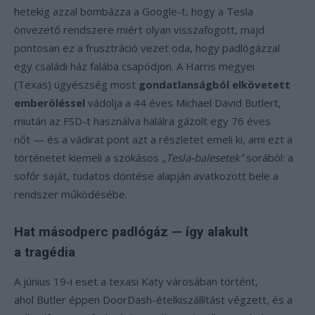
hetekig azzal bombázza a Google-t, hogy a Tesla
önvezető rendszere miért olyan visszafogott, majd
pontosan ez a frusztráció vezet oda, hogy padlógázzal
egy családi ház falába csapódjon. A Harris megyei
(Texas) ügyészség most
gondatlanságból elkövetett
emberöléssel
vádolja a 44 éves Michael David Butlert,
miután az FSD-t használva halálra gázolt egy 76 éves
nőt — és a vádirat pont azt a részletet emeli ki, ami ezt a
történetet kiemeli a szokásos
„Tesla-balesetek”
sorából: a
sofőr saját, tudatos döntése alapján avatkozott bele a
rendszer működésébe.
Hat másodperc padlógáz — így alakult
a tragédia
A június 19-i eset a texasi Katy városában történt,
ahol Butler éppen DoorDash-ételkiszállítást végzett, és a