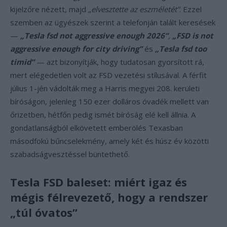
kijelzőre nézett, majd
„elvesztette az eszméletét”
. Ezzel
szemben az ügyészek szerint a telefonján talált keresések
—
„Tesla fsd not aggressive enough 2026”
,
„FSD is not
aggressive enough for city driving”
és
„Tesla fsd too
timid”
— azt bizonyítják, hogy tudatosan gyorsított rá,
mert elégedetlen volt az FSD vezetési stílusával. A férfit
július 1-jén vádolták meg a Harris megyei 208. kerületi
bíróságon, jelenleg 150 ezer dolláros óvadék mellett van
őrizetben, hétfőn pedig ismét bíróság elé kell állnia. A
gondatlanságból elkövetett emberölés Texasban
másodfokú bűncselekmény, amely két és húsz év közötti
szabadságvesztéssel büntethető.
Tesla FSD baleset: miért igaz és
mégis félrevezető, hogy a rendszer
„túl óvatos”