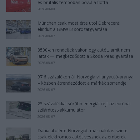
és brutális tempóban bővül a flotta
2026-08-08
München csak most érte utol Debrecent:
elindult a BMW i3 sorozatgyártása
2026-08-07
8500-an rendeltek vakon egy autót, amit nem
láttak — megkezdődött a Škoda Peaq gyártása
2026-08-07
97,6 százalékon áll Norvégia villanyautó-aránya
– közben átrendeződött a márkák sorrendje
2026-08-07
25 százalékkal sűrűbb energiát rejt az európai
szilárdtest-akkumulátor
2026-08-07
Dánia utolérte Norvégiát: már náluk is szinte
csak elektromos autót vesznek az emberek