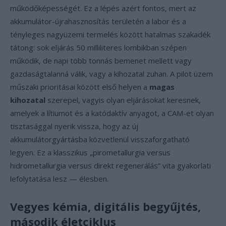
működőképességét. Ez a lépés azért fontos, mert az
akkumulátor-újrahasznosítás területén a labor és a
tényleges nagyüzemi termelés között hatalmas szakadék
tátong: sok eljárás 50 milliliteres lombikban szépen
működik, de napi több tonnás bemenet mellett vagy
gazdaságtalanná válik, vagy a kihozatal zuhan. A pilot üzem
műszaki prioritásai között első helyen a
magas
kihozatal
szerepel, vagyis olyan eljárásokat keresnek,
amelyek a lítiumot és a katódaktív anyagot, a CAM-et olyan
tisztasággal nyerik vissza, hogy az új
akkumulátorgyártásba közvetlenül visszaforgatható
legyen. Ez a klasszikus „pirometallurgia versus
hidrometallurgia versus direkt regenerálás” vita gyakorlati
lefolytatása lesz — élesben.
Vegyes kémia, digitális begyűjtés,
második életciklus