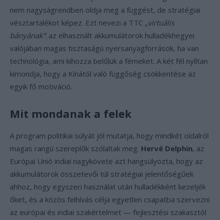
nem nagyságrendben oldja meg a függést, de stratégiai
vésztartalékot képez. Ezt nevezi a TTC
„virtuális
bányának”
: az elhasznált akkumulátorok hulladékhegyei
valójában magas tisztaságú nyersanyagforrások, ha van
technológia, ami kihozza belőlük a fémeket. A két fél nyíltan
kimondja, hogy a Kínától való függőség csökkentése az
egyik fő motiváció.
Mit mondanak a felek
A program politikai súlyát jól mutatja, hogy mindkét oldalról
magas rangú szereplők szólaltak meg.
Hervé Delphin
, az
Európai Unió indiai nagykövete azt hangsúlyozta, hogy az
akkumulátorok összetevői túl stratégiai jelentőségűek
ahhoz, hogy egyszeri használat után hulladékként kezeljék
őket, és a közös felhívás célja egyetlen csapatba szervezni
az európai és indiai szakértelmet — fejlesztési szakasztól