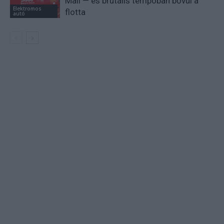
Mail — és brutális tempóban bővül a
Elektromos
flotta
autó