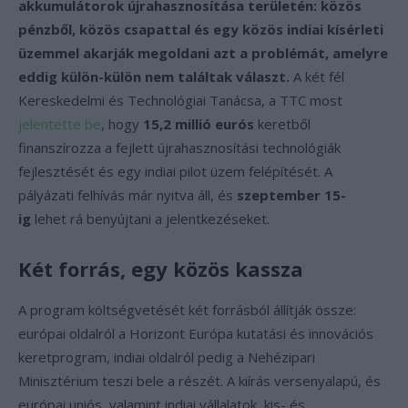
akkumulátorok újrahasznosítása területén: közös
pénzből, közös csapattal és egy közös indiai kísérleti
üzemmel akarják megoldani azt a problémát, amelyre
eddig külön-külön nem találtak választ.
A két fél
Kereskedelmi és Technológiai Tanácsa, a TTC most
jelentette be
, hogy
15,2 millió eurós
keretből
finanszírozza a fejlett újrahasznosítási technológiák
fejlesztését és egy indiai pilot üzem felépítését. A
pályázati felhívás már nyitva áll, és
szeptember 15-
ig
lehet rá benyújtani a jelentkezéseket.
Két forrás, egy közös kassza
A program költségvetését két forrásból állítják össze:
európai oldalról a Horizont Európa kutatási és innovációs
keretprogram, indiai oldalról pedig a Nehézipari
Minisztérium teszi bele a részét. A kiírás versenyalapú, és
európai uniós, valamint indiai vállalatok, kis- és