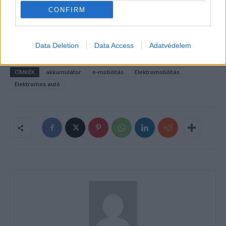
CONFIRM
Kövesd az e-cars.hu-t a Facebookon is, további
›
tartalmakért!
Data Deletion
Data Access
Adatvédelem
CÍMKÉK
akkumulátor
e-mobilitás
Elektromobilitás
Elektromos autó