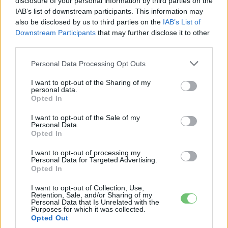
disclosure of your personal information by third parties on the
IAB’s list of downstream participants. This information may
A program európai szempontból azt a stratégiai irányt
also be disclosed by us to third parties on the
IAB’s List of
erősíti, amely már a Critical Raw Materials Act-tel és a
Downstream Participants
that may further disclose it to other
Battery Regulation-nal is kirajzolódott: az unió nem akar
third parties.
abba a csapdába esni, hogy az olajfüggést egyszerűen
Personal Data Processing Opt Outs
lecseréli lítium- és kobalt-függésre. Magyar nézőpontból
ez különösen érdekes, hiszen a
CATL debreceni gyára
, az
I want to opt-out of the Sharing of my
personal data.
SK On iváncsai üzeme és a BYD szegedi beruházása mind
Opted In
cellaszinten foglalkoznak akkumulátorokkal — a végpont,
I want to opt-out of the Sale of my
vagyis az újrahasznosítás kérdése azonban
Personal Data.
Magyarországon még gyerekcipőben jár. A 15,2 millió euró
Opted In
önmagában nem nagy szám az ipar méretéhez képest,
I want to opt-out of processing my
viszont a TTC keretrendszerével együtt egy olyan
Personal Data for Targeted Advertising.
Opted In
technológiai sablont hozhat létre, amely néhány év múlva
európai léptékben is replikálható — és ebbe a sablonba a
I want to opt-out of Collection, Use,
Retention, Sale, and/or Sharing of my
magyar kutatóintézetek és cégek is bekapcsolódhatnak, ha
Personal Data that Is Unrelated with the
Purposes for which it was collected.
a szeptember 15-i határidőig találnak konzorciumi partnert.
Opted Out