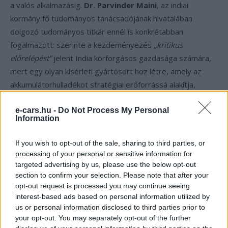
a valós alkalmazásig.
Dr. Parvinder Maini
, az indiai
kormány fő tudományos tanácsadójának hivatalában
dolgozó tudományos titkár ennél is konkrétabban
fogalmazott: szerinte a kezdeményezés
„kritikus
előrelépést”
jelent India körforgásos gazdasága számára,
mert egy olyan kísérleti gyártósort hoz létre, amely az
akkumulátorhulladékot stratégiai erőforrássá alakítja,
miközben India a kritikus ásványi anyagok hazai ellátását is
biztosíthatja. Maini külön kiemelte azt is, amit az európai
e-cars.hu -
Do Not Process My Personal
Information
kommunikáció kevésbé hangsúlyoz: a digitalizált, befogadó
logisztikai modell az indiai informális szektort is be akarja
If you wish to opt-out of the sale, sharing to third parties, or
vonni a folyamatba — ami egy európai szemszögből
processing of your personal or sensitive information for
szokatlan, indiai kontextusban viszont kulcsfontosságú
targeted advertising by us, please use the below opt-out
section to confirm your selection. Please note that after your
társadalmi szempont.
opt-out request is processed you may continue seeing
interest-based ads based on personal information utilized by
Mit jelent ez Európa és
us or personal information disclosed to third parties prior to
Magyarország számára
your opt-out. You may separately opt-out of the further