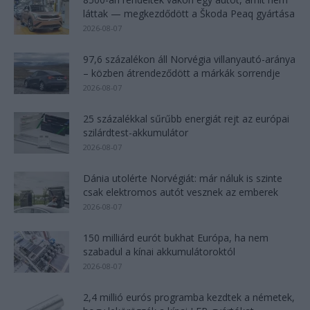
láttak — megkezdődött a Škoda Peaq gyártása
2026-08-07
97,6 százalékon áll Norvégia villanyautó-aránya
– közben átrendeződött a márkák sorrendje
2026-08-07
25 százalékkal sűrűbb energiát rejt az európai
szilárdtest-akkumulátor
2026-08-07
Dánia utolérte Norvégiát: már náluk is szinte
csak elektromos autót vesznek az emberek
2026-08-07
150 milliárd eurót bukhat Európa, ha nem
szabadul a kínai akkumulátoroktól
2026-08-07
2,4 millió eurós programba kezdtek a németek,