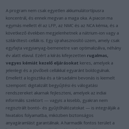
A program nem csak egyetlen akkumulátortípusra
koncentrál, és ennek megvan a maga oka. A piacon ma
egymás mellett él az LFP, az NMC és az NCA kémia, és a
következő években megjelenhetnek a nátrium-ion vagy a
szilárdtest-cellák is. Egy újrahasznosító üzem, amely csak
egyfajta vegyianyag-bemenetre van optimalizálva, néhány
év alatt elavul. Ezért a kiírás kifejezetten
rugalmas,
vegyes kémiát kezelő eljárásokat
keres, amelyek a
jelenlegi és a jövőbeli cellákkal egyaránt boldogulnak.
Emellett a logisztika és a társadalmi bevonás is kiemelt
szempont: digitalizált begyűjtési és válogatási
rendszereket akarnak fejleszteni, amelyek az indiai
informális szektort — vagyis a kisebb, gyakran nem
regisztrált bontó- és gyűjtőhálózatokat — is integrálják a
hivatalos folyamatba, miközben biztonságos
anyagáramlást garantálnak. A harmadik fontos terület a