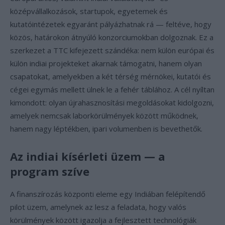
középvállalkozások, startupok, egyetemek és
kutatóintézetek egyaránt pályázhatnak rá — feltéve, hogy
közös, határokon átnyúló konzorciumokban dolgoznak. Ez a
szerkezet a TTC kifejezett szándéka: nem külön európai és
külön indiai projekteket akarnak támogatni, hanem olyan
csapatokat, amelyekben a két térség mérnökei, kutatói és
cégei egymás mellett ülnek le a fehér táblához. A cél nyíltan
kimondott: olyan újrahasznosítási megoldásokat kidolgozni,
amelyek nemcsak laborkörülmények között működnek,
hanem nagy léptékben, ipari volumenben is bevethetők.
Az indiai kísérleti üzem — a
program szíve
A finanszírozás központi eleme egy Indiában felépítendő
pilot üzem, amelynek az lesz a feladata, hogy valós
körülmények között igazolja a fejlesztett technológiák