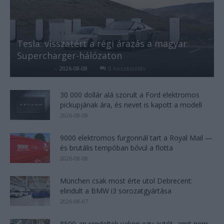
Tesla: visszatért a régi árazás a magyar
Supercharger-hálózaton
Kovács Kata
-
2026-08-08
0 hozzászólás
30 000 dollár alá szorult a Ford elektromos
pickupjának ára, és nevet is kapott a modell
2026-08-08
9000 elektromos furgonnál tart a Royal Mail —
és brutális tempóban bővül a flotta
2026-08-08
München csak most érte utol Debrecent:
elindult a BMW i3 sorozatgyártása
2026-08-07
8500-an rendeltek vakon egy autót, amit nem