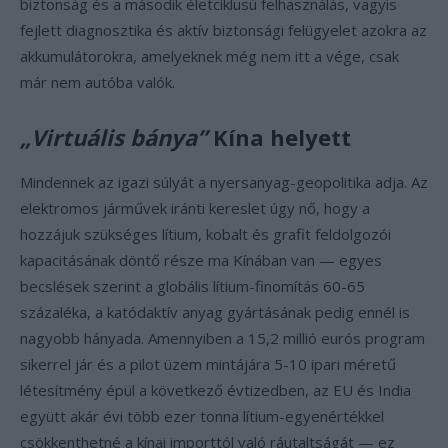
biztonság és a második életciklusú felhasználás, vagyis
fejlett diagnosztika és aktív biztonsági felügyelet azokra az
akkumulátorokra, amelyeknek még nem itt a vége, csak
már nem autóba valók.
„Virtuális bánya”
Kína helyett
Mindennek az igazi súlyát a nyersanyag-geopolitika adja. Az
elektromos járművek iránti kereslet úgy nő, hogy a
hozzájuk szükséges lítium, kobalt és grafit feldolgozói
kapacitásának döntő része ma Kínában van — egyes
becslések szerint a globális lítium-finomítás 60-65
százaléka, a katódaktív anyag gyártásának pedig ennél is
nagyobb hányada. Amennyiben a 15,2 millió eurós program
sikerrel jár és a pilot üzem mintájára 5-10 ipari méretű
létesítmény épül a következő évtizedben, az EU és India
együtt akár évi több ezer tonna lítium-egyenértékkel
csökkenthetné a kínai importtól való ráutaltságát — ez