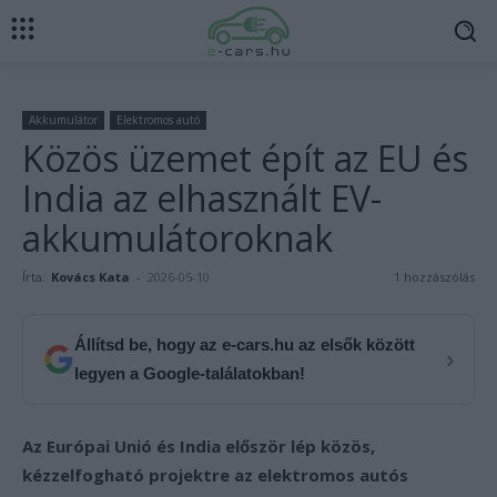
Akkumulátor
Elektromos autó
Közös üzemet épít az EU és
India az elhasznált EV-
akkumulátoroknak
Írta:
Kovács Kata
-
2026-05-10
1 hozzászólás
Állítsd be, hogy az e-cars.hu az elsők között
›
legyen a Google-találatokban!
Az Európai Unió és India először lép közös,
kézzelfogható projektre az elektromos autós