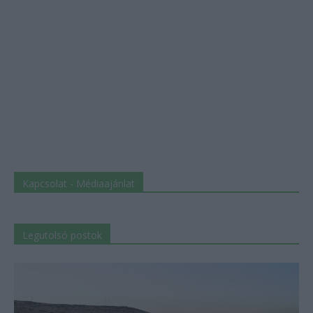
Kapcsolat - Médiaajánlat
Legutolsó postok