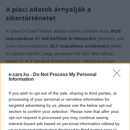
A piaci adatok árnyalják a
sikertörténetet
A China EV DataTracker adatai szerint a Xiaomi Auto
2026
márciusában 21 440 belföldi értékesítést
jelentett, ami
éves összevetésben
26,7 százalékos csökkenést
jelent.
Ez azután történt, hogy januárban 39 002, februárban
pedig 20 414 darabot értékesítettek, miközben a havi
volumen csúcsa
2025 decemberében
volt
50 212
e-cars.hu -
Do Not Process My Personal
darabbal
. A piaci részesedés ebben az időszakban 1,3 és
Information
2,5 százalék között hullámzott. Ugyanakkor a Xiaomi áprilisi
kiszállítási adatai — a Y-Auto szerint
több mint 30 000
If you wish to opt-out of the sale, sharing to third parties, or
darab
— már a frissített SU7 utáni időszak újraindulását
processing of your personal or sensitive information for
targeted advertising by us, please use the below opt-out
tükrözik, és a 80 000 megrendelés alapján a következő
section to confirm your selection. Please note that after your
hónapokra erős visszapattanás várható.
opt-out request is processed you may continue seeing
interest-based ads based on personal information utilized by
Mit jelent ez a globális EV-piacnak
us or personal information disclosed to third parties prior to