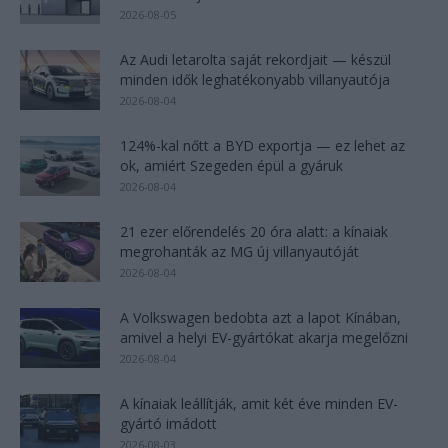
2026-08-05
Az Audi letarolta saját rekordjait — készül
minden idők leghatékonyabb villanyautója
2026-08-04
124%-kal nőtt a BYD exportja — ez lehet az
ok, amiért Szegeden épül a gyáruk
2026-08-04
21 ezer előrendelés 20 óra alatt: a kínaiak
megrohanták az MG új villanyautóját
2026-08-04
A Volkswagen bedobta azt a lapot Kínában,
amivel a helyi EV-gyártókat akarja megelőzni
2026-08-04
A kínaiak leállítják, amit két éve minden EV-
gyártó imádott
2026-08-03