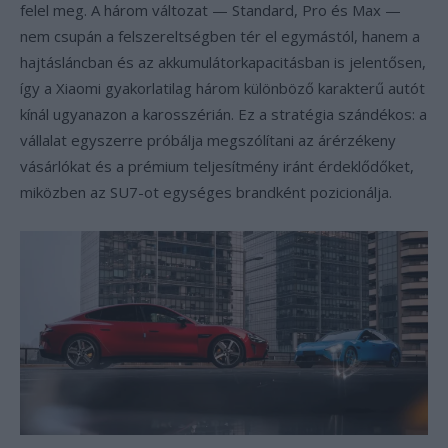
felel meg. A három változat — Standard, Pro és Max —
nem csupán a felszereltségben tér el egymástól, hanem a
hajtásláncban és az akkumulátorkapacitásban is jelentősen,
így a Xiaomi gyakorlatilag három különböző karakterű autót
kínál ugyanazon a karosszérián. Ez a stratégia szándékos: a
vállalat egyszerre próbálja megszólítani az árérzékeny
vásárlókat és a prémium teljesítmény iránt érdeklődőket,
miközben az SU7-ot egységes brandként pozicionálja.