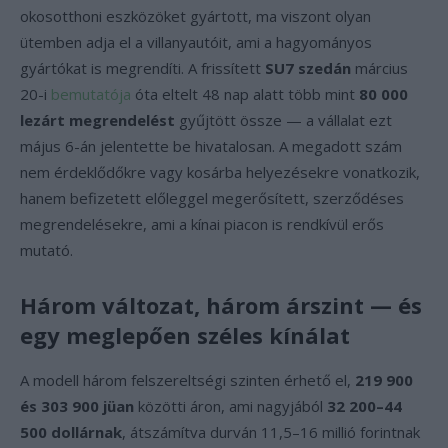
okosotthoni eszközöket gyártott, ma viszont olyan
ütemben adja el a villanyautóit, ami a hagyományos
gyártókat is megrendíti. A frissített
SU7 szedán
március
20-i
bemutatója
óta eltelt 48 nap alatt több mint
80 000
lezárt megrendelést
gyűjtött össze — a vállalat ezt
május 6-án jelentette be hivatalosan. A megadott szám
nem érdeklődőkre vagy kosárba helyezésekre vonatkozik,
hanem befizetett előleggel megerősített, szerződéses
megrendelésekre, ami a kínai piacon is rendkívül erős
mutató.
Három változat, három árszint — és
egy meglepően széles kínálat
A modell három felszereltségi szinten érhető el,
219 900
és 303 900 jüan
közötti áron, ami nagyjából
32 200–44
500 dollárnak
, átszámítva durván 11,5–16 millió forintnak