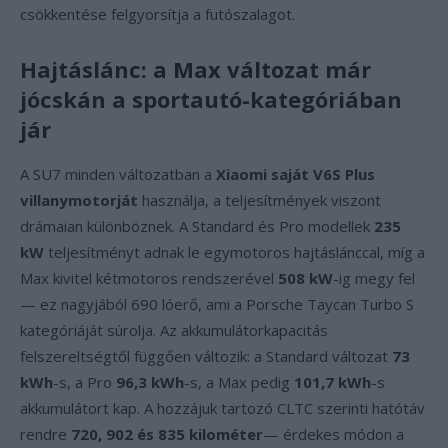
csökkentése felgyorsítja a futószalagot.
Hajtáslánc: a Max változat már
jócskán a sportautó-kategóriában
jár
A SU7 minden változatban a
Xiaomi saját V6S Plus
villanymotorját
használja, a teljesítmények viszont
drámaian különböznek. A Standard és Pro modellek
235
kW
teljesítményt adnak le egymotoros hajtáslánccal, míg a
Max kivitel kétmotoros rendszerével
508 kW
-ig megy fel
— ez nagyjából 690 lóerő, ami a Porsche Taycan Turbo S
kategóriáját súrolja. Az akkumulátorkapacitás
felszereltségtől függően változik: a Standard változat
73
kWh
-s, a Pro
96,3 kWh
-s, a Max pedig
101,7 kWh
-s
akkumulátort kap. A hozzájuk tartozó CLTC szerinti hatótáv
rendre
720, 902 és 835 kilométer
— érdekes módon a