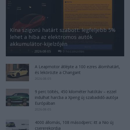
Kína szigorú határt szabott: legfeljebb 5%
lehet a hiba az elektromos autók
akkumulátor-kijelzőjén
Kovács Kata
-
2026-08-05
0 hozzászólás
A Leapmotor átlépte a 100 ezres álomhatárt,
és lekörözte a Changant
2026-08-05
9 perc töltés, 450 kilométer hatótáv – ezzel
indulhat harcba a Xpeng új szabadidő-autója
Európában
2026-08-05
4000 állomás, 108 másodperc: itt a Nio új
csererekordja