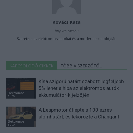
Kovács Kata
http://e-cars.hu
Szeretem az elektromos autókat és a modern technológiát!
KAPCSOLÓDÓ CIKKEK
TÖBB A SZERZŐTŐL
Kína szigorú határt szabott: legfeljebb
5% lehet a hiba az elektromos autók
Elektromos
akkumulátor-kijelzőjén
autó
A Leapmotor átlépte a 100 ezres
álomhatárt, és lekörözte a Changant
Elektromos
autó