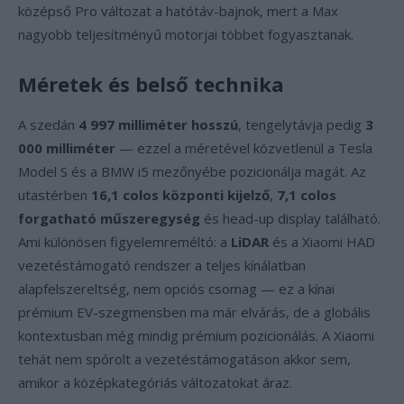
középső Pro változat a hatótáv-bajnok, mert a Max
nagyobb teljesítményű motorjai többet fogyasztanak.
Méretek és belső technika
A szedán
4 997 milliméter hosszú
, tengelytávja pedig
3
000 milliméter
— ezzel a méretével közvetlenül a Tesla
Model S és a BMW i5 mezőnyébe pozicionálja magát. Az
utastérben
16,1 colos központi kijelző
,
7,1 colos
forgatható műszeregység
és head-up display található.
Ami különösen figyelemreméltó: a
LiDAR
és a Xiaomi HAD
vezetéstámogató rendszer a teljes kínálatban
alapfelszereltség, nem opciós csomag — ez a kínai
prémium EV-szegmensben ma már elvárás, de a globális
kontextusban még mindig prémium pozicionálás. A Xiaomi
tehát nem spórolt a vezetéstámogatáson akkor sem,
amikor a középkategóriás változatokat áraz.