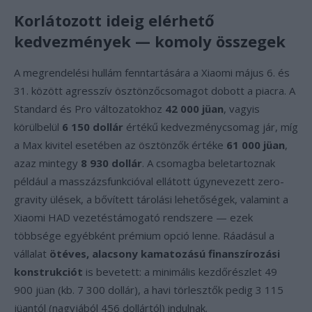
Korlátozott ideig elérhető
kedvezmények — komoly összegek
A megrendelési hullám fenntartására a Xiaomi május 6. és
31. között agresszív ösztönzőcsomagot dobott a piacra. A
Standard és Pro változatokhoz
42 000 jüan
, vagyis
körülbelül
6 150 dollár
értékű kedvezménycsomag jár, míg
a Max kivitel esetében az ösztönzők értéke
61 000 jüan
,
azaz mintegy
8 930 dollár
. A csomagba beletartoznak
például a masszázsfunkcióval ellátott úgynevezett zero-
gravity ülések, a bővített tárolási lehetőségek, valamint a
Xiaomi HAD vezetéstámogató rendszere — ezek
többsége egyébként prémium opció lenne. Ráadásul a
vállalat
ötéves, alacsony kamatozású finanszírozási
konstrukciót
is bevetett: a minimális kezdőrészlet 49
900 jüan (kb. 7 300 dollár), a havi törlesztők pedig 3 115
jüantól (nagyjából 456 dollártól) indulnak.