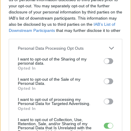
your opt-out. You may separately opt-out of the further
disclosure of your personal information by third parties on the
A Xiaomi korábbi közlései megerősítik, hogy a vállalat
nem
IAB’s list of downstream participants. This information may
tervez 100 000 jüan (kb. 13 800 dollár) alatti
also be disclosed by us to third parties on the
IAB’s List of
belépőszintű elektromos autókat
piacra dobni —
Downstream Participants
that may further disclose it to other
vagyis az SU7 továbbra is a költségvetési kategória fölé
third parties.
pozicionált modell marad, és nem a BYD Seagull vagy a
Personal Data Processing Opt Outs
Wuling Mini típusú olcsó tömegtermékekkel verseng. Az
áprilisi nyilvános
szétszerelési esemény
, amelyen maga
I want to opt-out of the Sharing of my
personal data.
Lei Jun, a Xiaomi vezérigazgatója mutatta be az autó
Opted In
alkatrész-integrációját és költségszerkezetét,
I want to opt-out of the Sale of my
üzenetértékű volt: a vállalat azt jelzi, hogy nincs
Personal Data.
takargatnivalója a mérnöki megoldásokban. Ez a fajta
Opted In
nyíltság a kínai EV-piacon szokatlan, és tudatos
I want to opt-out of processing my
bizalomépítési stratégia része. Az új modell, a
Personal Data for Targeted Advertising.
Xiaomi YU7
Opted In
GT
hivatalos bemutatója
2026 májusának végén
várható,
ami azt jelenti, hogy a vállalat a következő hetekben két
I want to opt-out of Collection, Use,
Retention, Sale, and/or Sharing of my
fronton — a meglévő SU7 megrendelési hullámán és egy új
Personal Data that Is Unrelated with the