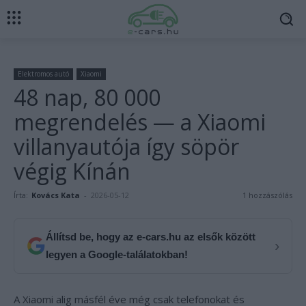
Elektromos autó
Xiaomi
48 nap, 80 000
megrendelés — a Xiaomi
villanyautója így söpör
végig Kínán
Írta:
Kovács Kata
-
2026-05-12
1 hozzászólás
Állítsd be, hogy az e-cars.hu az elsők között
›
legyen a Google-találatokban!
A Xiaomi alig másfél éve még csak telefonokat és