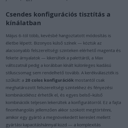
Csendes konfigurációs tisztítás a
kínálatban
Május 6-tól több, kevésbé hangoztatott módosítás is
életbe lépett. Bizonyos külső színek — köztük az
alacsonyabb felszereltségi szinteken elérhető magenta és
fekete árnyalatok — kikerültek a palettáról, a Max
változatnál pedig a korábban kínált különleges kiadású
stíluscsomag sem rendelhető tovább. A kerékválaszték is
szűkült: a
20 colos konfigurációk
mostantól csak
meghatározott felszereltségi szintekhez és fényezési
kombinációkhoz érhetők el, és egyes belső–külső
kombinációk teljesen lekerültek a konfigurátorról. Ez a fajta
finomhangolás jellemzően akkor szokott megtörténni,
amikor egy gyártó a megnövekedett kereslet mellett
gyártási kapacitáshiánnyal küzd — a komplexitás