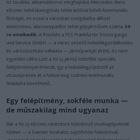
tíz további, akkumulátoros meghajtású Mercedes-Benz
eEconic nehézkategóriás teherautóval bővíti kommunális
flottáját, és ezzel a városban szolgálatba állított
elektromos, alacsonypadlós tehergépjárművek száma
34-
re emelkedik
. A frissítés a FES Frankfurter Entsorgungs
und Service GmbH — a város vezető hulladékgazdálkodási
és várostisztítási vállalata — járműparkját érinti, és nem
egyetlen célra szól: a tíz új jármű többféle speciális
felépítménnyel érkezik, így a hulladékgyűjtéstől az
utcaseprésen át a hókotrásig számos kommunális
feladatra bevethető.
Egy felépítmény, sokféle munka —
de műszakilag mind ugyanaz
Bár a tíz új eEconic ránézésre különböző munkagépeknek
tűnhet — a Daimler hivatalos sajtófotóin hókotróval,