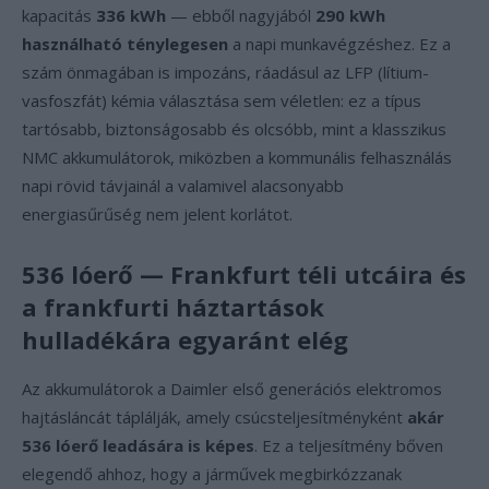
kapacitás
336 kWh
— ebből nagyjából
290 kWh
használható ténylegesen
a napi munkavégzéshez. Ez a
szám önmagában is impozáns, ráadásul az LFP (lítium-
vasfoszfát) kémia választása sem véletlen: ez a típus
tartósabb, biztonságosabb és olcsóbb, mint a klasszikus
NMC akkumulátorok, miközben a kommunális felhasználás
napi rövid távjainál a valamivel alacsonyabb
energiasűrűség nem jelent korlátot.
536 lóerő — Frankfurt téli utcáira és
a frankfurti háztartások
hulladékára egyaránt elég
Az akkumulátorok a Daimler első generációs elektromos
hajtásláncát táplálják, amely csúcsteljesítményként
akár
536 lóerő leadására is képes
. Ez a teljesítmény bőven
elegendő ahhoz, hogy a járművek megbirkózzanak