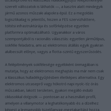
utcaseprővel és klasszikus hulladékgyűjtő felépítménnyel
szerelt változatok is láthatók —, a kasztni alatt mindegyik
jármű azonos műszaki alapokra épül. Ez a megoldás
logisztikailag is jelentős, hiszen a FES szervizháttere,
töltési infrastruktúrája és sofőrképzése egyetlen
platformra optimalizálható. Ugyanakkor a város
szempontjából is racionális választás: egyetlen járműtípus,
sokféle feladatra, ami az elektromos átállás egyik gyakran
alulbecsült előnye, vagyis a flotta-szintű egyszerűsödés.
A felépítmények sokfélesége egyébként önmagában is
mutatja, hogy az elektromos meghajtás ma már nem csak
a klasszikus hulladékgyűjtésben életképes alternatíva. Egy
elektromos utcaseprő vagy hókotró napi nyolc-tíz órás
műszakban, lakott területen, gyakori megálló-induló
ciklusokkal dolgozik — pontosan az a használati profil,
amelyen a villanymotor a leghatékonyabb és a dízelhez
képest a legnagyobb tüzelőanyag-megtakarítást hozza.