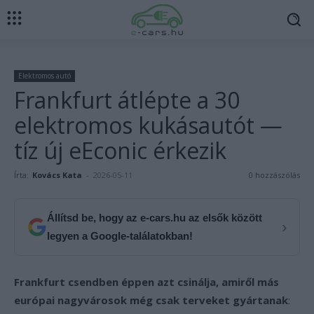
Elektromos autó
Frankfurt átlépte a 30
elektromos kukásautót —
tíz új eEconic érkezik
Írta:
Kovács Kata
-
2026-05-11
0 hozzászólás
Állítsd be, hogy az e-cars.hu az elsők között
›
legyen a Google-találatokban!
Frankfurt csendben éppen azt csinálja, amiről más
európai nagyvárosok még csak terveket gyártanak
: