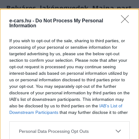
Belváros, lakónegyedek, Majna-part
— a teljes város érintett
e-cars.hu -
Do Not Process My Personal
Information
A FES új elektromos teherautói naponta közlekednek majd
Frankfurt belvárosában, a lakónegyedekben, a
If you wish to opt-out of the sale, sharing to third parties, or
külvárosokban, valamint a Majna folyó menti sétányokon is.
processing of your personal or sensitive information for
targeted advertising by us, please use the below opt-out
Vagyis nem szimbolikus, kirakat-jellegű kísérletről van szó:
section to confirm your selection. Please note that after your
a 34 elektromos jármű a város mindennapi működésének
opt-out request is processed you may continue seeing
része lesz, beleértve a nagyobb forgalmú belvárosi
interest-based ads based on personal information utilized by
útvonalakat és a turisztikailag kiemelt folyópartot is.
us or personal information disclosed to third parties prior to
your opt-out. You may separately opt-out of the further
disclosure of your personal information by third parties on the
Magyar szemmel nézve ez a léptékváltás különösen
IAB’s list of downstream participants. This information may
tanulságos. Miközben hazánkban az elektromos
also be disclosed by us to third parties on the
IAB’s List of
kommunális járművek beszerzése jellemzően egyedi,
Downstream Participants
that may further disclose it to other
third parties.
projekt-szintű ügy marad, Frankfurt csendben átlépte azt a
határt, ahol a flotta már nem kísérlet, hanem
a város
Personal Data Processing Opt Outs
normál működésének szerves része
. A 34-es szám