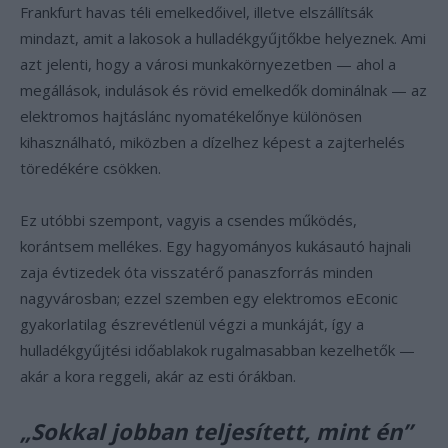
Frankfurt havas téli emelkedőivel, illetve elszállítsák
mindazt, amit a lakosok a hulladékgyűjtőkbe helyeznek. Ami
azt jelenti, hogy a városi munkakörnyezetben — ahol a
megállások, indulások és rövid emelkedők dominálnak — az
elektromos hajtáslánc nyomatékelőnye különösen
kihasználható, miközben a dízelhez képest a zajterhelés
töredékére csökken.
Ez utóbbi szempont, vagyis a csendes működés,
korántsem mellékes. Egy hagyományos kukásautó hajnali
zaja évtizedek óta visszatérő panaszforrás minden
nagyvárosban; ezzel szemben egy elektromos eEconic
gyakorlatilag észrevétlenül végzi a munkáját, így a
hulladékgyűjtési időablakok rugalmasabban kezelhetők —
akár a kora reggeli, akár az esti órákban.
„Sokkal jobban teljesített, mint én”