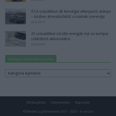
97,6 százalékon áll Norvégia villanyautó-aránya
– közben átrendeződött a márkák sorrendje
2026-08-07
25 százalékkal sűrűbb energiát rejt az európai
szilárdtest-akkumulátor
2026-08-07
Keresés autómárka szerint
Keresés
autómárka
szerint
Médiaajánlat
Adatvédelem
Kapcsolat
© Minden jog fenntartva! 2017 - 2025 - e-cars.hu