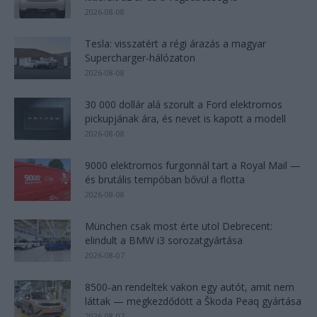
2026-08-08
Tesla: visszatért a régi árazás a magyar
Supercharger-hálózaton
2026-08-08
30 000 dollár alá szorult a Ford elektromos
pickupjának ára, és nevet is kapott a modell
2026-08-08
9000 elektromos furgonnál tart a Royal Mail —
és brutális tempóban bővül a flotta
2026-08-08
München csak most érte utol Debrecent:
elindult a BMW i3 sorozatgyártása
2026-08-07
8500-an rendeltek vakon egy autót, amit nem
láttak — megkezdődött a Škoda Peaq gyártása
2026-08-07