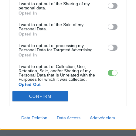
I want to opt-out of the Sharing of my
önmagában nem rekord — vannak nála nagyobb európai
personal data.
elektromos kommunális flották —, de az építkezés
Opted In
tempója és a felépítmények sokfélesége azt mutatja, hogy
I want to opt-out of the Sale of my
a német város nem egyszeri presztízsberuházásban,
Personal Data.
Opted In
hanem hosszú távú átállásban gondolkodik.
I want to opt-out of processing my
Personal Data for Targeted Advertising.
Opted In
Kövesd az e-cars.hu-t a Facebookon is, további
›
tartalmakért!
I want to opt-out of Collection, Use,
Retention, Sale, and/or Sharing of my
Personal Data that Is Unrelated with the
Purposes for which it was collected.
Opted Out
CÍMKÉK
e-mobilitás
Elektromobilitás
Elektromos autó
Elektromos kukásautó
Frankfurt
CONFIRM
Data Deletion
Data Access
Adatvédelem