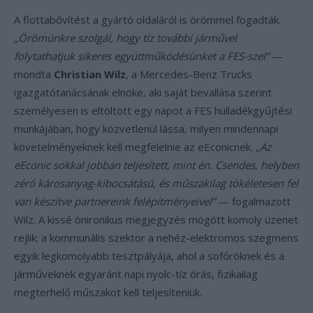
A flottabővítést a gyártó oldaláról is örömmel fogadták.
„Örömünkre szolgál, hogy tíz további járművel
folytathatjuk sikeres együttműködésünket a FES-szel”
—
mondta
Christian Wilz
, a Mercedes-Benz Trucks
igazgatótanácsának elnöke, aki saját bevallása szerint
személyesen is eltöltött egy napot a FES hulladékgyűjtési
munkájában, hogy közvetlenül lássa, milyen mindennapi
követelményeknek kell megfelelnie az eEconicnek.
„Az
eEconic sokkal jobban teljesített, mint én. Csendes, helyben
zéró károsanyag-kibocsátású, és műszakilag tökéletesen fel
van készítve partnereink felépítményeivel”
— fogalmazott
Wilz. A kissé önironikus megjegyzés mögött komoly üzenet
rejlik: a kommunális szektor a nehéz-elektromos szegmens
egyik legkomolyabb tesztpályája, ahol a sofőröknek és a
járműveknek egyaránt napi nyolc-tíz órás, fizikailag
megterhelő műszakot kell teljesíteniük.