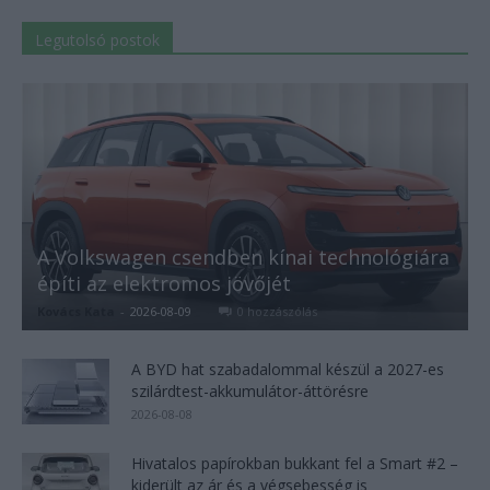
Legutolsó postok
A Volkswagen csendben kínai technológiára
építi az elektromos jövőjét
Kovács Kata
-
2026-08-09
0 hozzászólás
A BYD hat szabadalommal készül a 2027-es
szilárdtest-akkumulátor-áttörésre
2026-08-08
Hivatalos papírokban bukkant fel a Smart #2 –
kiderült az ár és a végsebesség is