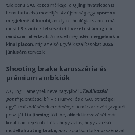
tulajdonú
GAC
közös márkája, a
Qijing
hivatalosan is
bemutatta első modelljét. Az újdonság egy
sportos
megjelenésű kombi
, amely technológiai szinten már
most
L3-szintre felkészített vezetéstámogató
rendszerrel
érkezik. A modell még
idén megjelenik a
kínai piacon
, míg az első ügyfélkiszállításokat
2026
júniusára
tervezik.
Shooting brake karosszéria és
prémium ambíciók
A Qijing – amelynek neve nagyjából
„Találkozási
pont”
jelentéssel bír – a Huawei és a GAC stratégiai
együttműködésének eredménye. A márka vezérigazgatói
posztját
Liu Jiaming
tölti be, akinek kinevezését már
korábban bejelentették, ahogy azt is, hogy az első
modell
shooting brake
, azaz sportkombi karosszériával