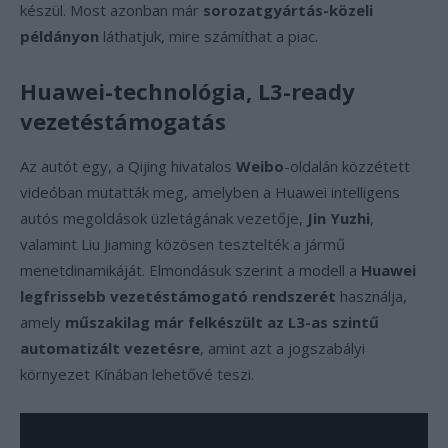
készül. Most azonban már
sorozatgyártás-közeli
példányon
láthatjuk, mire számíthat a piac.
Huawei-technológia, L3-ready
vezetéstámogatás
Az autót egy, a Qijing hivatalos
Weibo
-oldalán közzétett
videóban mutatták meg, amelyben a Huawei intelligens
autós megoldások üzletágának vezetője,
Jin Yuzhi
,
valamint Liu Jiaming közösen tesztelték a jármű
menetdinamikáját. Elmondásuk szerint a modell a
Huawei
legfrissebb vezetéstámogató rendszerét
használja,
amely
műszakilag már felkészült az L3-as szintű
automatizált vezetésre
, amint azt a jogszabályi
környezet Kínában lehetővé teszi.