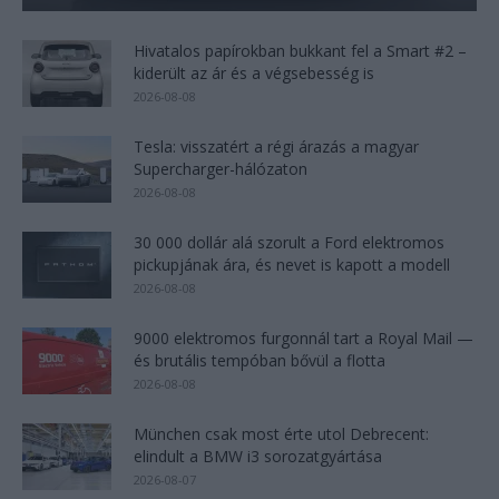
Hivatalos papírokban bukkant fel a Smart #2 –
kiderült az ár és a végsebesség is
2026-08-08
Tesla: visszatért a régi árazás a magyar
Supercharger-hálózaton
2026-08-08
30 000 dollár alá szorult a Ford elektromos
pickupjának ára, és nevet is kapott a modell
2026-08-08
9000 elektromos furgonnál tart a Royal Mail —
és brutális tempóban bővül a flotta
2026-08-08
München csak most érte utol Debrecent:
elindult a BMW i3 sorozatgyártása
2026-08-07