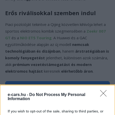
Erős riválisokkal szemben indul
Piaci pozícióját tekintve a Qijing közvetlen kihívója lehet a
sportos elektromos kombik szegmensében a
Zeekr 007
GT
és a
NIO ET5 Touring
.
A Huawei és a GAC
együttműködése alapján az új modell
nemcsak
technológiában és dizájnban
, hanem
árstratégiában is
komoly fenyegetést
jelenthet, különösen azok számára,
akik
prémium vezetéstámogatást és modern
elektromos hajtást
keresnek
elérhetőbb áron
.
Kövesd az e-cars.hu-t a Facebookon is, további
›
e-cars.hu -
Do Not Process My Personal
tartalmakért!
Information
If you wish to opt-out of the sale, sharing to third parties, or
CÍMKÉK
e-mobilitás
Elektromobilitás
Elektromos autó