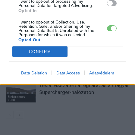
I want to opt-out of processing my
Personal Data for Targeted Advertising.
Opted In
KAPCSOLÓDÓ CIKKEK
TÖBB A SZERZŐTŐL
I want to opt-out of Collection, Use,
Retention, Sale, and/or Sharing of my
A BYD hat szabadalommal készül a
Personal Data that Is Unrelated with the
2027-es szilárdtest-akkumulátor-
Purposes for which it was collected.
Opted Out
áttörésre
Akkumulátor
CONFIRM
Hivatalos papírokban bukkant fel a
Smart #2 – kiderült az ár és a
Elektromos
végsebesség is
autó
Data Deletion
Data Access
Adatvédelem
Tesla: visszatért a régi árazás a magyar
Supercharger-hálózaton
Elektromos
autó