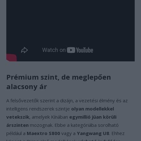
Prémium szint, de meglepően
alacsony ár
A felsővezetők szerint a dizájn, a vezetési élmény és az
intelligens rendszerek szintje
olyan modellekkel
vetekszik
, amelyek Kínában
egymillió jüan körüli
árszinten
mozognak. Ebbe a kategóriába sorolható
például a
Maextro S800
vagy a
Yangwang U8
. Ehhez