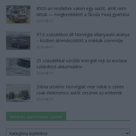
8500-an rendeltek vakon egy autót, amit nem
láttak — megkezdődött a Škoda Peaq gyártása
2026-08-07
97,6 százalékon áll Norvégia villanyautó-aránya
– közben átrendeződött a márkák sorrendje
2026-08-07
25 százalékkal sűrűbb energiát rejt az európai
szilárdtest-akkumulátor
2026-08-07
Dánia utolérte Norvégiát: már náluk is szinte
csak elektromos autót vesznek az emberek
2026-08-07
Keresés autómárka szerint
Keresés
autómárka