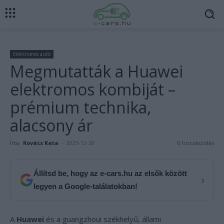
Elektromos autó
Megmutatták a Huawei
elektromos kombiját –
prémium technika,
alacsony ár
Írta:
Kovács Kata
-
2025-12-28
0 hozzászólás
Állítsd be, hogy az e-cars.hu az elsők között
›
legyen a Google-találatokban!
A
Huawei
és a guangzhoui székhelyű, állami