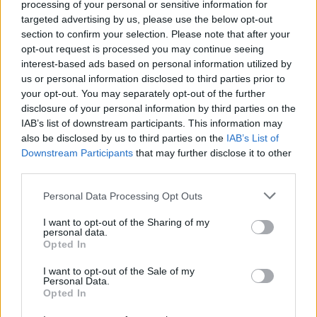
processing of your personal or sensitive information for
GAC
huawei
Qijing
targeted advertising by us, please use the below opt-out
section to confirm your selection. Please note that after your
opt-out request is processed you may continue seeing
interest-based ads based on personal information utilized by
us or personal information disclosed to third parties prior to
your opt-out. You may separately opt-out of the further
disclosure of your personal information by third parties on the
IAB’s list of downstream participants. This information may
also be disclosed by us to third parties on the
IAB’s List of
Downstream Participants
that may further disclose it to other
third parties.
Personal Data Processing Opt Outs
I want to opt-out of the Sharing of my
personal data.
Kovács Kata
Opted In
http://e-cars.hu
I want to opt-out of the Sale of my
Szeretem az elektromos autókat és a modern technológiát!
Personal Data.
Opted In