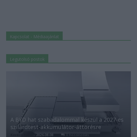
Kapcsolat - Médiaajánlat
Legutolsó postok
A BYD hat szabadalommal készül a 2027-es
szilárdtest-akkumulátor-áttörésre
Kovács Kata
-
2026-08-08
0 hozzászólás