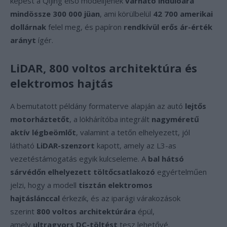
képest a Qijing első modelljének
várható indulóára
mindössze 300 000 jüan
, ami körülbelül
42 700 amerikai
dollárnak
felel meg, és papíron
rendkívül erős ár-érték
arányt
ígér.
LiDAR, 800 voltos architektúra és
elektromos hajtás
A bemutatott példány formaterve alapján az autó
lejtős
motorháztetőt
, a lökhárítóba integrált
nagyméretű
aktív légbeömlőt
, valamint a tetőn elhelyezett, jól
látható
LiDAR-szenzort
kapott, amely az L3-as
vezetéstámogatás egyik kulcseleme. A
bal hátsó
sárvédőn elhelyezett töltőcsatlakozó
egyértelműen
jelzi, hogy a modell
tisztán elektromos
hajtáslánccal
érkezik, és az iparági várakozások
szerint
800 voltos architektúrára
épül,
amely
ultragyors DC-töltést
tesz lehetővé.