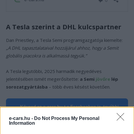
A Tesla szerint a DHL kulcspartner
Dan Priestley, a Tesla Semi programigazgatója kiemelte:
„A DHL tapasztalataival hozzájárul ahhoz, hogy a Semit
globális piacokra is alkalmassá tegyük.”
A Tesla legutóbbi, 2025 harmadik negyedéves
jelentésében ismét megerősítette:
a Semi
jövőre
lép
sorozatgyártásba
– több éves késést követően.
Kövesd az e-cars.hu-t a Facebookon is, további
›
tartalmakért!
e-cars.hu -
Do Not Process My Personal
Information