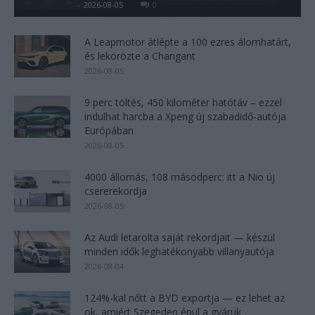
Kovács Kata
-
2026-08-05
0
A Leapmotor átlépte a 100 ezres álomhatárt,
és lekörözte a Changant
2026-08-05
9 perc töltés, 450 kilométer hatótáv – ezzel
indulhat harcba a Xpeng új szabadidő-autója
Európában
2026-08-05
4000 állomás, 108 másodperc: itt a Nio új
csererekordja
2026-08-05
Az Audi letarolta saját rekordjait — készül
minden idők leghatékonyabb villanyautója
2026-08-04
124%-kal nőtt a BYD exportja — ez lehet az
ok, amiért Szegeden épül a gyáruk