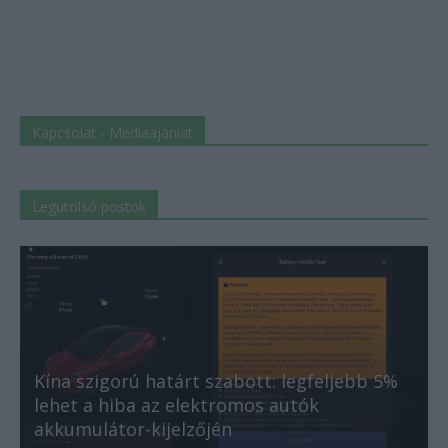
Kapcsolat - Médiaajánlat
Legutolsó postok
Kína szigorú határt szabott: legfeljebb 5%
lehet a hiba az elektromos autók
akkumulátor-kijelzőjén