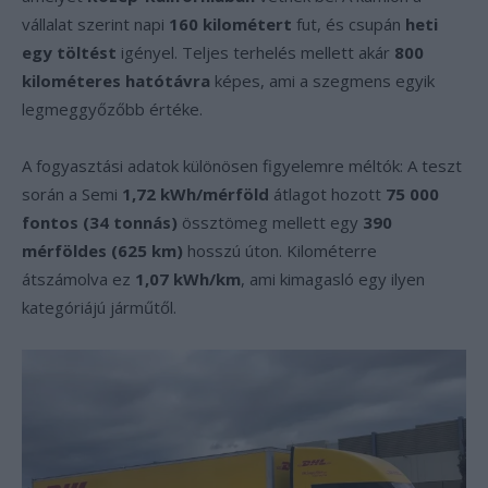
vállalat szerint napi
160 kilométert
fut, és csupán
heti
egy töltést
igényel. Teljes terhelés mellett akár
800
kilométeres hatótávra
képes, ami a szegmens egyik
legmeggyőzőbb értéke.
A fogyasztási adatok különösen figyelemre méltók: A teszt
során a Semi
1,72 kWh/mérföld
átlagot hozott
75 000
fontos (34 tonnás)
össztömeg mellett egy
390
mérföldes (625 km)
hosszú úton. Kilométerre
átszámolva ez
1,07 kWh/km
, ami kimagasló egy ilyen
kategóriájú járműtől.