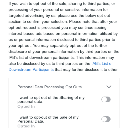
If you wish to opt-out of the sale, sharing to third parties, or
CÍMKÉK
DHL
e-mobilitás
Elektromobilitás
processing of your personal or sensitive information for
Elektromos autó
Tesla
tesla semi
targeted advertising by us, please use the below opt-out
section to confirm your selection. Please note that after your
opt-out request is processed you may continue seeing
interest-based ads based on personal information utilized by
us or personal information disclosed to third parties prior to
your opt-out. You may separately opt-out of the further
disclosure of your personal information by third parties on the
IAB’s list of downstream participants. This information may
also be disclosed by us to third parties on the
IAB’s List of
Downstream Participants
that may further disclose it to other
third parties.
Personal Data Processing Opt Outs
I want to opt-out of the Sharing of my
Kovács Kata
personal data.
Opted In
http://e-cars.hu
Szeretem az elektromos autókat és a modern technológiát!
I want to opt-out of the Sale of my
Personal Data.
Opted In