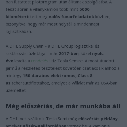
ban futtatott pilotprogram után állítanak szolgálatba. A
teszt során a villanykamion több mint
5000
kilométert
tett meg
valós fuvarfeladatok
közben,
bizonyítva, hogy már most helytáll a mindennapi
logisztikában.
A DHL Supply Chain – a DHL Group logisztikai és
raktározási üzletága – már
2017-ben
, közel
nyolc
éve
leadta a
rendelést
tíz Tesla Semire. A most átadott
jármű a részletes tesztelést követően csatlakozik ahhoz a
mintegy
150 darabos elektromos, Class 8-
as
teherautóflottához, amelyet a vállalat már az USA-ban
üzemeltet.
Még előszériás, de már munkába áll
A DHL-nek szállított Tesla Semi még
előszériás példány
,
amelyet
Közép-Kaliforniában
vetnek be. A kamion a