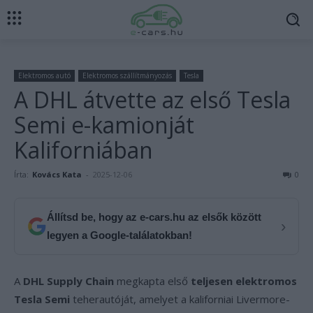
Elektromos autó
Elektromos szállítmányozás
Tesla
A DHL átvette az első Tesla
Semi e-kamionját
Kaliforniában
Írta:
Kovács Kata
-
2025-12-06
0
Állítsd be, hogy az e-cars.hu az elsők között
›
legyen a Google-találatokban!
A
DHL Supply Chain
megkapta első
teljesen elektromos
Tesla Semi
teherautóját, amelyet a kaliforniai Livermore-