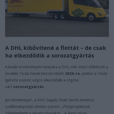
A DHL kibővítené a flottát – de csak
ha elkezdődik a sorozatgyártás
A kiváló eredmények hatására a DHL már most előkészíti a
további Tesla Semik beszerzését
2026-ra
, amikor a Tesla
ígérete szerint végre elkezdődik a régóta
várt
sorozatgyártás
.
Jim Monkmeyer, a DHL Supply Chain North America
szállítmányozási elnöke szerint:
„Pilotprojektünk
túlteljesítette a várakozásainkat… A Semi olyan