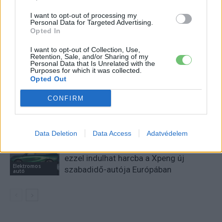
I want to opt-out of processing my
Personal Data for Targeted Advertising.
KAPCSOLÓDÓ CIKKEK
TÖBB A SZERZŐTŐL
Opted In
I want to opt-out of Collection, Use,
Kína szigorú határt szabott: legfeljebb
Retention, Sale, and/or Sharing of my
5% lehet a hiba az elektromos autók
Personal Data that Is Unrelated with the
Purposes for which it was collected.
Elektromos
akkumulátor-kijelzőjén
autó
Opted Out
A Leapmotor átlépte a 100 ezres
CONFIRM
álomhatárt, és lekörözte a Changant
Elektromos
autó
Data Deletion
Data Access
Adatvédelem
9 perc töltés, 450 kilométer hatótáv –
ezzel indulhat harcba a Xpeng új
Elektromos
szabadidő-autója Európában
autó