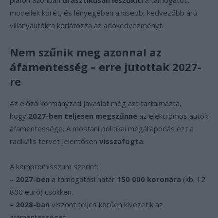
plafon azonban
drasztikusan leszűkíti
a támogatott
modellek körét, és lényegében a kisebb, kedvezőbb árú
villanyautókra korlátozza az adókedvezményt.
Nem szűnik meg azonnal az
áfamentesség – erre jutottak 2027-
re
Az előző kormányzati javaslat még azt tartalmazta,
hogy
2027-ben teljesen megszűnne
az elektromos autók
áfamentessége. A mostani politikai megállapodás ezt a
radikális tervet jelentősen
visszafogta
.
A kompromisszum szerint:
–
2027-ben
a támogatási határ
150 000 koronára
(kb. 12
800 euró) csökken.
–
2028-ban
viszont teljes körűen kivezetik az
áfamentességet.