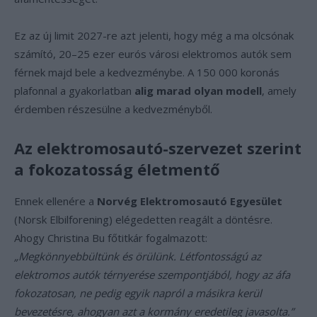
Ez az új limit 2027-re azt jelenti, hogy még a ma olcsónak
számító, 20–25 ezer eurós városi elektromos autók sem
férnek majd bele a kedvezménybe. A 150 000 koronás
plafonnal a gyakorlatban
alig marad olyan modell
, amely
érdemben részesülne a kedvezményből.
Az elektromosautó-szervezet szerint
a fokozatosság életmentő
Ennek ellenére a
Norvég Elektromosautó Egyesület
(Norsk Elbilforening) elégedetten reagált a döntésre.
Ahogy Christina Bu főtitkár fogalmazott:
„Megkönnyebbültünk és örülünk. Létfontosságú az
elektromos autók térnyerése szempontjából, hogy az áfa
fokozatosan, ne pedig egyik napról a másikra kerül
bevezetésre, ahogyan azt a kormány eredetileg javasolta.”