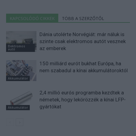
KAPCSOLÓDÓ CIKKEK
TÖBB A SZERZŐTŐL
Dánia utolérte Norvégiát: már náluk is
szinte csak elektromos autót vesznek
Elektromos
az emberek
autó
150 milliárd eurót bukhat Európa, ha
nem szabadul a kínai akkumulátoroktól
Akkumulátor
2,4 millió eurós programba kezdtek a
németek, hogy lekörözzék a kínai LFP-
gyártókat
Akkumulátor