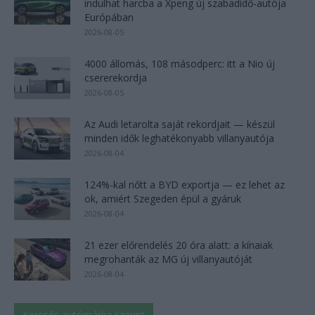
indulhat harcba a Xpeng új szabadidő-autója
Európában
2026-08-05
4000 állomás, 108 másodperc: itt a Nio új
csererekordja
2026-08-05
Az Audi letarolta saját rekordjait — készül
minden idők leghatékonyabb villanyautója
2026-08-04
124%-kal nőtt a BYD exportja — ez lehet az
ok, amiért Szegeden épül a gyáruk
2026-08-04
21 ezer előrendelés 20 óra alatt: a kínaiak
megrohanták az MG új villanyautóját
2026-08-04
Keresés autómárka szerint