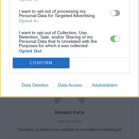
CÍMKÉK
állami támogatás
e-mobilitás
Elektromobilitás
I want to opt-out of processing my
Elektromos autó
Norvégia
Personal Data for Targeted Advertising.
Opted In
I want to opt-out of Collection, Use,
Retention, Sale, and/or Sharing of my
Personal Data that Is Unrelated with the
Purposes for which it was collected.
Opted Out
CONFIRM
Data Deletion
Data Access
Adatvédelem
Kovács Kata
http://e-cars.hu
Szeretem az elektromos autókat és a modern technológiát!