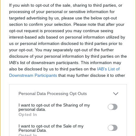
If you wish to opt-out of the sale, sharing to third parties, or
A novemberi közel 20 ezer új forgalomba helyezés egy
processing of your personal or sensitive information for
targeted advertising by us, please use the below opt-out
történelmi mérföldkövet is hozott. A norvég
section to confirm your selection. Please note that after your
autóparkban
először fordult elő
, hogy több elektromos
opt-out request is processed you may continue seeing
autó szerepel a nyilvántartásban, mint dízel.
interest-based ads based on personal information utilized by
us or personal information disclosed to third parties prior to
your opt-out. You may separately opt-out of the further
2025 novemberének végén:
disclosure of your personal information by third parties on the
–
918 603 dízelautót
,
IAB’s list of downstream participants. This information may
–
914 588 elektromos autót
tartottak nyilván.
also be disclosed by us to third parties on the
IAB’s List of
Downstream Participants
that may further disclose it to other
third parties.
A különbséget a minimális dízelérték okozza: novemberben
mindössze
140 új dízelautót
regisztráltak.
Personal Data Processing Opt Outs
I want to opt-out of the Sharing of my
personal data.
Kövesd az e-cars.hu-t a Facebookon is, további
›
Opted In
tartalmakért!
I want to opt-out of the Sale of my
Personal Data.
Opted In