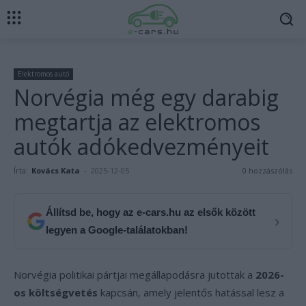
Elektromos autó
Norvégia még egy darabig
megtartja az elektromos
autók adókedvezményeit
Írta:
Kovács Kata
-
2025-12-05
0 hozzászólás
Állítsd be, hogy az e-cars.hu az elsők között
›
legyen a Google-találatokban!
Norvégia politikai pártjai megállapodásra jutottak a
2026-
os költségvetés
kapcsán, amely jelentős hatással lesz a