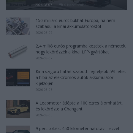
Kovács Kata
-
2026-08-07
0 hozzászólás
150 milliárd eurót bukhat Európa, ha nem
szabadul a kínai akkumulátoroktól
2026-08-07
2,4 millió eurós programba kezdtek a németek,
hogy lekörözzék a kínai LFP-gyártókat
2026-08-07
Kína szigorú határt szabott: legfeljebb 5% lehet
a hiba az elektromos autók akkumulátor-
kijelzőjén
2026-08-05
A Leapmotor átlépte a 100 ezres álomhatárt,
és lekörözte a Changant
2026-08-05
9 perc töltés, 450 kilométer hatótáv – ezzel