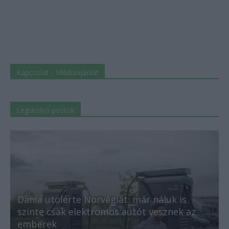
Kapcsolat - Médiaajánlat
Legutolsó postok
Dánia utolérte Norvégiát: már náluk is
szinte csak elektromos autót vesznek az
emberek