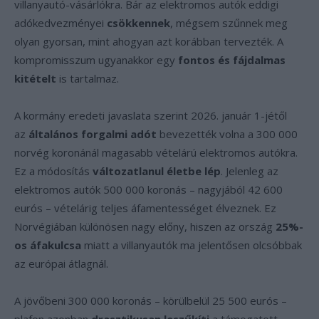
villanyautó-vásárlókra. Bár az elektromos autók eddigi
adókedvezményei
csökkennek
, mégsem szűnnek meg
olyan gyorsan, mint ahogyan azt korábban tervezték. A
kompromisszum ugyanakkor egy
fontos és fájdalmas
kitételt
is tartalmaz.
A kormány eredeti javaslata szerint 2026. január 1-jétől
az
általános forgalmi adót
bevezették volna a 300 000
norvég koronánál magasabb vételárú elektromos autókra.
Ez a módosítás
változatlanul életbe lép
. Jelenleg az
elektromos autók 500 000 koronás – nagyjából 42 600
eurós – vételárig teljes áfamentességet élveznek. Ez
Norvégiában különösen nagy előny, hiszen az ország
25%-
os áfakulcsa
miatt a villanyautók ma jelentősen olcsóbbak
az európai átlagnál.
A jövőbeni 300 000 koronás – körülbelül 25 500 eurós –