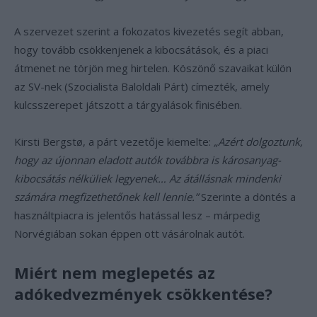
A szervezet szerint a fokozatos kivezetés segít abban,
hogy tovább csökkenjenek a kibocsátások, és a piaci
átmenet ne törjön meg hirtelen. Köszönő szavaikat külön
az SV-nek (Szocialista Baloldali Párt) címezték, amely
kulcsszerepet játszott a tárgyalások finisében.
Kirsti Bergstø, a párt vezetője kiemelte:
„Azért dolgoztunk,
hogy az újonnan eladott autók továbbra is károsanyag-
kibocsátás nélküliek legyenek… Az átállásnak mindenki
számára megfizethetőnek kell lennie.”
Szerinte a döntés a
használtpiacra is jelentős hatással lesz – márpedig
Norvégiában sokan éppen ott vásárolnak autót.
Miért nem meglepetés az
adókedvezmények csökkentése?