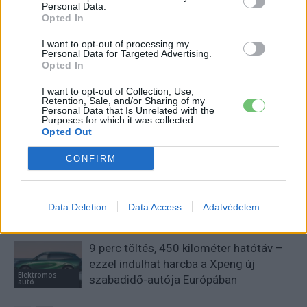
Personal Data.
Szeretem az elektromos autókat és a modern technológiát!
Opted In
I want to opt-out of processing my
Personal Data for Targeted Advertising.
Opted In
KAPCSOLÓDÓ CIKKEK
TÖBB A SZERZŐTŐL
I want to opt-out of Collection, Use,
Retention, Sale, and/or Sharing of my
Personal Data that Is Unrelated with the
Kína szigorú határt szabott: legfeljebb
Purposes for which it was collected.
5% lehet a hiba az elektromos autók
Opted Out
Elektromos
akkumulátor-kijelzőjén
autó
CONFIRM
A Leapmotor átlépte a 100 ezres
álomhatárt, és lekörözte a Changant
Data Deletion
Data Access
Adatvédelem
Elektromos
autó
9 perc töltés, 450 kilométer hatótáv –
ezzel indulhat harcba a Xpeng új
Elektromos
szabadidő-autója Európában
autó