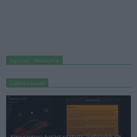
Kapcsolat - Médiaajánlat
Legutolsó postok
Kína szigorú határt szabott: legfeljebb 5%