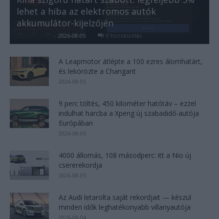
lehet a hiba az elektromos autók
akkumulátor-kijelzőjén
Kovács Kata
-
2026-08-05
0 hozzászólás
A Leapmotor átlépte a 100 ezres álomhatárt,
és lekörözte a Changant
2026-08-05
9 perc töltés, 450 kilométer hatótáv – ezzel
indulhat harcba a Xpeng új szabadidő-autója
Európában
2026-08-05
4000 állomás, 108 másodperc: itt a Nio új
csererekordja
2026-08-05
Az Audi letarolta saját rekordjait — készül
minden idők leghatékonyabb villanyautója
2026-08-04