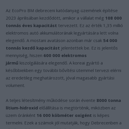
Az EcoPro BM debreceni katódanyag-üzemének építése
2023 áprilisában kezdődött, amikor a vállalat még
108 000
tonnás éves kapacitást
tervezett. Ez az érték 1,35 millió
elektromos autó akkumulátorának legyártására lett volna
elegendő. A mostani avatáson azonban már csak
54 000
tonnás kezdő kapacitást
jelentettek be. Ez is jelentős
mennyiség, hiszen
600 000 elektromos
jármű
kiszolgálására elegendő. A koreai gyártó a
későbbiekben egy további bővítési ütemmel tervezi elérni
az eredetileg meghatározott, jóval magasabb gyártási
volument.
A teljes létesítmény működése során évente
8000 tonna
lítium-hidroxid
előállítása is megtörténik, miközben az
üzem óránként
16 000 köbméter oxigént
is képes
termelni. Ezek a számok jól mutatják, hogy Debrecenben a