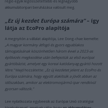
régió egyik legösszetettebb és legnagyobb
akkumulátoripari beruházása valósult meg.
„Ez új kezdet Európa számára”
– így
látja az EcoPro alapítója
A megnyitón a vállalat alapítója, Lee Dong-chae kiemelte:
„A magyar kormány átfogó és gyors egyablakos
támogatásának köszönhetően három évvel a 2023-as
építkezés megkezdése után befejeztük az első európai
gyártóbázist, amelyet egy koreai katódanyag-gyártó hozott
létre.”
Majd hozzátette:
„Ez új kezdetet jelent az EcoPro és
Európa számára, hogy együtt alakítsák a jövőt abban az
időszakban, amikor az elektromosjármű-ipar rendkívül
gyorsan változik.”
Lee nyilatkozata egybeesik az Európai Unió stratégiai
törekvéseivel, amelyek célja, hogy
az akkumulátor-