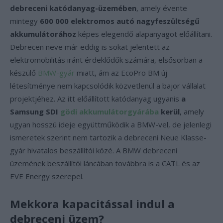
debreceni katódanyag-üzemében
, amely évente
mintegy
600 000 elektromos autó nagyfeszültségű
akkumulátorához
képes elegendő alapanyagot előállítani.
Debrecen neve már eddig is sokat jelentett az
elektromobilitás iránt érdeklődők számára, elsősorban a
készülő
BMW-gyár
miatt, ám az EcoPro BM új
létesítménye nem kapcsolódik közvetlenül a bajor vállalat
projektjéhez. Az itt előállított katódanyag ugyanis
a
Samsung SDI
gödi akkumulátorgyárába
kerül
, amely
ugyan hosszú ideje együttműködik a BMW-vel, de jelenlegi
ismeretek szerint nem tartozik a debreceni Neue Klasse-
gyár hivatalos beszállítói közé. A BMW debreceni
üzemének beszállítói láncában továbbra is a CATL és az
EVE Energy szerepel.
Mekkora kapacitással indul a
debreceni üzem?