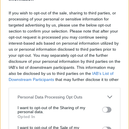
tartalmakért!
If you wish to opt-out of the sale, sharing to third parties, or
processing of your personal or sensitive information for
CÍMKÉK
akkumulátor
Debrecen
e-mobilitás
EcoPro BM
targeted advertising by us, please use the below opt-out
Elektromobilitás
Elektromos autó
Magyarország
section to confirm your selection. Please note that after your
opt-out request is processed you may continue seeing
interest-based ads based on personal information utilized by
us or personal information disclosed to third parties prior to
your opt-out. You may separately opt-out of the further
disclosure of your personal information by third parties on the
IAB’s list of downstream participants. This information may
also be disclosed by us to third parties on the
IAB’s List of
Downstream Participants
that may further disclose it to other
third parties.
Personal Data Processing Opt Outs
I want to opt-out of the Sharing of my
personal data.
Opted In
Kovács Kata
I want to opt-out of the Sale of my
http://e-cars.hu