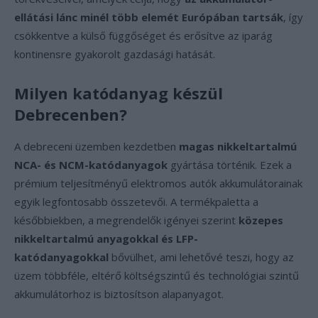
ellátási lánc minél több elemét Európában tartsák
, így
csökkentve a külső függőséget és erősítve az iparág
kontinensre gyakorolt gazdasági hatását.
Milyen katódanyag készül
Debrecenben?
A debreceni üzemben kezdetben
magas nikkeltartalmú
NCA- és NCM-katódanyagok
gyártása történik. Ezek a
prémium teljesítményű elektromos autók akkumulátorainak
egyik legfontosabb összetevői. A termékpaletta a
későbbiekben, a megrendelők igényei szerint
közepes
nikkeltartalmú anyagokkal és LFP-
katódanyagokkal
bővülhet, ami lehetővé teszi, hogy az
üzem többféle, eltérő költségszintű és technológiai szintű
akkumulátorhoz is biztosítson alapanyagot.