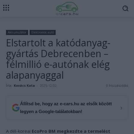
Akkumulátor
Elektromos autó
Elstartolt a katódanyag-
gyártás Debrecenben –
félmillió e-autónak elég
alapanyaggal
Írta:
Kovács Kata
-
2025-12-02
0 hozzászólás
Állítsd be, hogy az e-cars.hu az elsők között
›
legyen a Google-találatokban!
A dél-koreai
EcoPro BM megkezdte a termelést