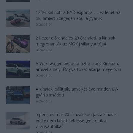
124%-kal nőtt a BYD exportja — ez lehet az
ok, amiért Szegeden épül a gyáruk
2026-08-04
21 ezer előrendelés 20 óra alatt: a kínaiak
megrohanták az MG új villanyautóját
2026-08-04
A Volkswagen bedobta azt a lapot Kínában,
amivel a helyi EV-gyártókat akarja megelőzni
2026-08-04
A kínaiak leállítják, amit két éve minden EV-
gyártó imádott
2026-08-03
5 perc, és már 70 százalékon jár: a kínaiak
eddig nem látott sebességgel töltik a
villanyautóikat
2026-08-03